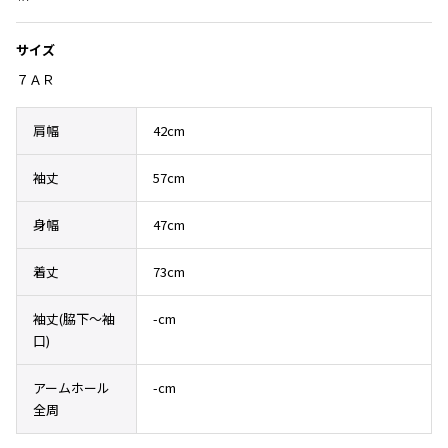
Yohji Yamamoto
ブルゾン
ブルゾン
トップス
サイズ
B Yohji Yamamoto
スーツ
コート
ボトムス
ビーヨウジヤマモト
７ＡＲ
Ground Y
アウター
2026.07.23
グラウンドワイ
肩幅
42cm
アクセサリー
アクセサリー
Dye
アクセサリー
REGULATION Yohji Yamamoto
レギュレーション ヨウジヤマモト
袖丈
57cm
バッグ
バッグ
S'YTE
サイト
身幅
47cm
帽子
帽子
Yohji Yamamoto
ストール・マフラー
ストール・マフラー
ヨウジヤマモト
着丈
73cm
ベルト・サスペンダー
ネクタイ
Yohji Yamamoto FEMME
ヨウジヤマモト ファム
袖丈(脇下〜袖
-cm
パンプス
ベルト・サスペンダー
口)
Yohji Yamamoto NOIR
ミュール・サンダル
ブーツ・シューズ
ヨウジヤマモト ノアール
アームホール
-cm
Yohji Yamamoto POUR HOMME
ブーツ・シューズ
スニーカー・サンダル
全周
ヨウジヤマモト プールオム
スニーカー
その他のアクセサリー