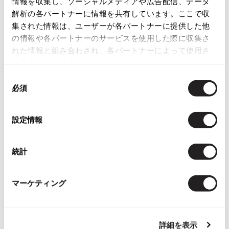
情報を収集し、ソーシャルメディアや広告配信、データ
解析の各パートナーに情報を共有しています。ここで収
ISSEY MIYAKE
集された情報は、ユーザーが各パートナーに提供した他
の情報や各パートナーのサービスを使用した際に収集さ
BAO BAO ISSEY MIYAKE
れた情報と組み合わされ、各パートナーによって使用さ
バオバオ イッセイミヤケ
れることがあります。
HOMME PLISSE ISSEY MIYAKE
Checked Items
オムプリッセイッセイミヤケ
同
必須
ISSEY MIYAKE
意
イッセイミヤケ
の
選
ISSEY MIYAKE 132 5.
設定情報
イッセイミヤケ 132 5.
択
ISSEY MIYAKE A-POC
イッセイミヤケエイポック
統計
ISSEY MIYAKE FETE
お
イッセイミヤケフェット
マーケティング
気
ヘルムートラングHELMUT LANG
ISSEY MIYAKE HaaT
に
ラメストライプジャケット7AR 紺
イッセイミヤケハート
入
サイズ: ７ＡＲ
ISSEY MIYAKE me
り
詳細を表示
イッセイミヤケミー
SOLD