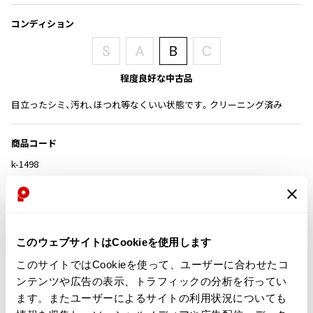
その他アクセサリー
メガネ・サングラス
Y's
コンディション
メガネ・サングラス
Y's
ワイズ
程度良好な中古品
Y's for men
目立ったシミ、汚れ、ほつれ等なくいい状態です。クリーニング済み
ワイズフォーメン
2026.07.16
Denim
商品コード
Y-3
すべてを表示
k-1498
Y-3
ワイスリー
カテゴリ
LIMI feu
このウェブサイトはCookieを使用します
この商品について問い合わせる
このサイトではCookieを使って、ユーザーに合わせたコ
店頭試着については
店舗案内
をご確認ください。
LIMI feu
ンテンツや広告の表示、トラフィックの分析を行ってい
リミフゥ
ます。またユーザーによるサイトの利用状況についても
English Page(Global shipping)