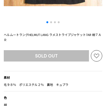
プリーツプリーズ
トップス
コムデギャルソンオムプリュス
COMME des GARCONS SHIRT
ジャンポールゴルチエ
ボトムス
ボトムス
ボトムス
コムデギャルソンシャツ
2026.07.29
ヴィヴィアンウエストウッド
アウター
robe de chambre COMME des GARCONS
Sunglass
ローブドシャンブル コムデギャルソン
スカート
ウールパンツ
メゾン マルジェラ
アクセサリー
tricot COMME des GARCONS
パンツ
コットンパンツ
ヘルムートラングHELMUT LANG ラメストライプジャケット7AR 紺７Ａ
トリコ コムデギャルソン
Ｒ
デニム
デニム
レディース
ハーフパンツ・キュロット
サルエルパンツ
JUNYA WATANABE
SOLD OUT
サルエルパンツ
ハーフパンツ
お
トップス
気
GANRYU
その他のボトムス
その他のボトムス
ボトムス
に
ガンリュウ
入
アウター
JUNYA WATANABE
素材
り
ジュンヤワタナベ
アクセサリー
アウター
アウター
に
毛９８％ ポリエステル２％ 裏地 キュプラ
JUNYA WATANABE MAN
追
ジュンヤワタナベマン
加
ジャケット
スーツ
色
メンズ
コート
ジャケット
紺