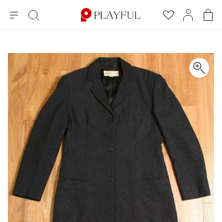
メ
絞
お
マ
シ
ニ
り
気
イ
ョ
ュ
込
に
ペ
ッ
×
ブランドA-Z
INDEX
more brands
トップス
トップス
すべての新着アイテムを表示
すべてのSALEアイテムを表示
ー
み
入
ー
ピ
検
り
ジ
ン
COMME des GARÇONS
索
グ
長袖ブラウス・シャツ
長袖シャツ
ブランド
レディース
バ
半袖ブラウス・シャツ
半袖シャツ
BLACK COMME des GARCONS
ッ
ブラックコムデギャルソン
グ
コムデギャルソン
トップス
カーディガン
ニット
COMME des GARCONS
ジュンヤワタナベ
ボトムス
ニット
カーディガン
コムデギャルソン
ヨウジヤマモト
アウター
COMME des GARCONS COMME des GARCONS
パーカー・スウェット
パーカー・スウェット
コムデギャルソン コムデギャルソン
ワイズ
アクセサリー
ワンピース
ベスト
COMME des GARCONS HOMME
ワイスリー
ベスト・ボレロ
カットソー
コムデギャルソンオム
COMME des GARCONS HOMME DEUX
リミフゥ
Tシャツ・カットソー
Tシャツ・ポロシャツ
メンズ
コムデギャルソン オムドゥ
イッセイミヤケ
ノースリーブ
ノースリーブ
COMME des GARCONS HOMME PLUS