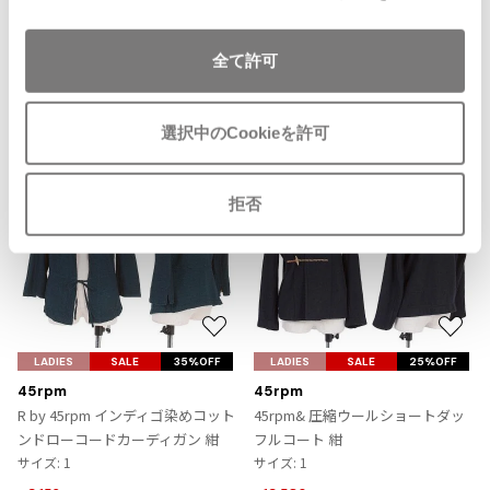
に
ISSEY MIYAKE MEN / IM MEN
追
イッセイミヤケメン / アイムメン
加
全て許可
Recommended Items
PLEATS PLEAS
選択中のCookieを許可
PLEATS PLEASE
プリーツプリーズ
拒否
Jean Paul GAULTIER
Jean-Paul GAULTIER
お
お
ジャンポールゴルチエ
気
気
LADIES
SALE
35%OFF
LADIES
SALE
25%OFF
Jean-Paul GAULTIER CLASSIQUE
に
に
45rpm
45rpm
ジャンポールゴルチエクラシック
入
入
R by 45rpm インディゴ染めコット
45rpm& 圧縮ウールショートダッ
Jean-Paul GAULTIER FEMME
り
り
ンドローコードカーディガン 紺
フルコート 紺
ジャンポールゴルチエファム
に
に
サイズ: 1
サイズ: 1
Jean-Paul GAULTIER HOMME
追
追