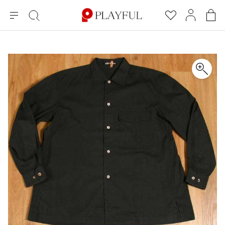
メ
絞
お
マ
シ
ニ
り
気
イ
ョ
ュ
込
に
ペ
ッ
×
ブランドA-Z
INDEX
more brands
トップス
トップス
すべての新着アイテムを表示
すべてのSALEアイテムを表示
ー
み
入
ー
ピ
検
り
ジ
ン
COMME des GARÇONS
索
グ
長袖ブラウス・シャツ
長袖シャツ
ブランド
レディース
バ
半袖ブラウス・シャツ
半袖シャツ
BLACK COMME des GARCONS
ッ
ブラックコムデギャルソン
グ
コムデギャルソン
トップス
カーディガン
ニット
COMME des GARCONS
ジュンヤワタナベ
ボトムス
ニット
カーディガン
コムデギャルソン
ヨウジヤマモト
アウター
COMME des GARCONS COMME des GARCONS
パーカー・スウェット
パーカー・スウェット
コムデギャルソン コムデギャルソン
ワイズ
アクセサリー
ワンピース
ベスト
COMME des GARCONS HOMME
ワイスリー
ベスト・ボレロ
カットソー
コムデギャルソンオム
COMME des GARCONS HOMME DEUX
リミフゥ
Tシャツ・カットソー
Tシャツ・ポロシャツ
メンズ
コムデギャルソン オムドゥ
イッセイミヤケ
ノースリーブ
ノースリーブ
COMME des GARCONS HOMME PLUS