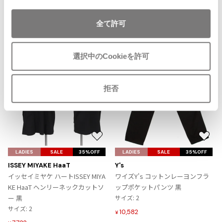
追
ISSEY MIYAKE MEN / IM MEN
加
イッセイミヤケメン / アイムメン
全て許可
Recommended Items
PLEATS PLEAS
選択中のCookieを許可
PLEATS PLEASE
プリーツプリーズ
拒否
Jean Paul GAULTIER
お
お
Jean-Paul GAULTIER
気
気
LADIES
SALE
35%OFF
LADIES
SALE
35%OFF
ジャンポールゴルチエ
に
に
ISSEY MIYAKE HaaT
Y's
Jean-Paul GAULTIER CLASSIQUE
入
入
イッセイミヤケ ハートISSEY MIYA
ワイズY's コットンレーヨンフラ
ジャンポールゴルチエクラシック
り
り
KE HaaT ヘンリーネックカットソ
ップポケットパンツ 黒
Jean-Paul GAULTIER FEMME
に
に
ー 黒
サイズ: 2
ジャンポールゴルチエファム
追
追
サイズ: 2
10,582
¥
Jean-Paul GAULTIER HOMME
加
加