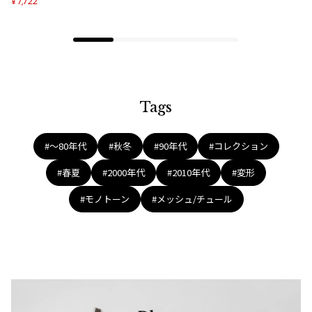
7,722
¥
ジャンポールゴルチエオム
Vivienne Westwood
Vivienne Westwood
ヴィヴィアンウエストウッド
Tags
Maison Margiela
#〜80年代
#秋冬
#90年代
#コレクション
#春夏
#2000年代
#2010年代
#変形
Maison Margiela
メゾンマルジェラ
#モノトーン
#メッシュ/チュール