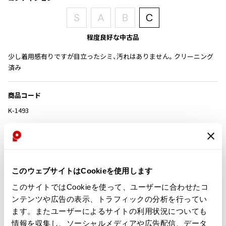
その他アクセサリー
メガネ・サングラス
Y's
メガネ・サングラス
程度良好な中古品
Y's
ワイズ
少し着用感有りですが目立ったシミ、汚れはありません。クリーニング
Y's for men
済み
ワイズフォーメン
2026.07.16
Denim
商品コード
Y-3
K-1493
すべてを表示
Y-3
カテゴリ
ワイスリー
このウェブサイトはCookieを使用します
LIMI feu
この商品について問い合わせる
このサイトではCookieを使って、ユーザーに合わせたコ
店頭試着については
店舗案内
をご確認ください。
LIMI feu
ンテンツや広告の表示、トラフィックの分析を行ってい
リミフゥ
ます。またユーザーによるサイトの利用状況についても
English Page(Global shipping)
情報を収集し、ソーシャルメディアや広告配信、データ