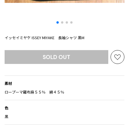
プリーツプリーズ
トップス
コムデギャルソンオムプリュス
COMME des GARCONS SHIRT
ジャンポールゴルチエ
ボトムス
ボトムス
ボトムス
コムデギャルソンシャツ
2026.07.29
ヴィヴィアンウエストウッド
アウター
robe de chambre COMME des GARCONS
Sunglass
ローブドシャンブル コムデギャルソン
スカート
ウールパンツ
メゾン マルジェラ
アクセサリー
イッセイミヤケ ISSEY MIYAKE 長袖シャツ 黒M
tricot COMME des GARCONS
パンツ
コットンパンツ
トリコ コムデギャルソン
デニム
デニム
レディース
SOLD OUT
お
ハーフパンツ・キュロット
サルエルパンツ
JUNYA WATANABE
気
サルエルパンツ
ハーフパンツ
トップス
に
GANRYU
入
その他のボトムス
その他のボトムス
ボトムス
素材
ガンリュウ
り
アウター
JUNYA WATANABE
に
ロープーマ羅布麻５５％ 綿４５％
ジュンヤワタナベ
追
アクセサリー
アウター
アウター
加
JUNYA WATANABE MAN
色
ジュンヤワタナベマン
黒
ジャケット
スーツ
メンズ
コート
ジャケット