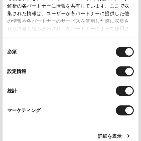
解析の各パートナーに情報を共有しています。ここで収
ISSEY MIYAKE
集された情報は、ユーザーが各パートナーに提供した他
の情報や各パートナーのサービスを使用した際に収集さ
BAO BAO ISSEY MIYAKE
れた情報と組み合わされ、各パートナーによって使用さ
バオバオ イッセイミヤケ
れることがあります。
Checked Items
HOMME PLISSE ISSEY MIYAKE
同
オムプリッセイッセイミヤケ
必須
意
ISSEY MIYAKE
の
イッセイミヤケ
選
ISSEY MIYAKE 132 5.
設定情報
択
イッセイミヤケ 132 5.
ISSEY MIYAKE A-POC
統計
イッセイミヤケエイポック
お
ISSEY MIYAKE FETE
気
イッセイミヤケ ISSEY MIYAKE 長
イッセイミヤケフェット
マーケティング
に
袖シャツ 黒
ISSEY MIYAKE HaaT
入
サイズ: M
イッセイミヤケハート
り
SOLD
ISSEY MIYAKE me
に
詳細を表示
イッセイミヤケミー