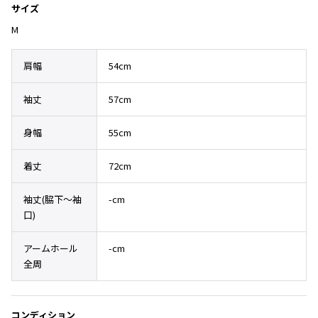
Yohji Yamamoto
サイズ
ブルゾン
ブルゾン
トップス
M
B Yohji Yamamoto
スーツ
コート
ボトムス
ビーヨウジヤマモト
肩幅
54cm
Ground Y
アウター
2026.07.23
グラウンドワイ
アクセサリー
アクセサリー
Dye
袖丈
57cm
アクセサリー
REGULATION Yohji Yamamoto
レギュレーション ヨウジヤマモト
身幅
55cm
バッグ
バッグ
S'YTE
サイト
帽子
帽子
着丈
72cm
Yohji Yamamoto
ストール・マフラー
ストール・マフラー
ヨウジヤマモト
袖丈(脇下〜袖
-cm
ベルト・サスペンダー
ネクタイ
Yohji Yamamoto FEMME
口)
ヨウジヤマモト ファム
パンプス
ベルト・サスペンダー
Yohji Yamamoto NOIR
アームホール
-cm
ミュール・サンダル
ブーツ・シューズ
ヨウジヤマモト ノアール
全周
Yohji Yamamoto POUR HOMME
ブーツ・シューズ
スニーカー・サンダル
ヨウジヤマモト プールオム
スニーカー
その他のアクセサリー
コンディション