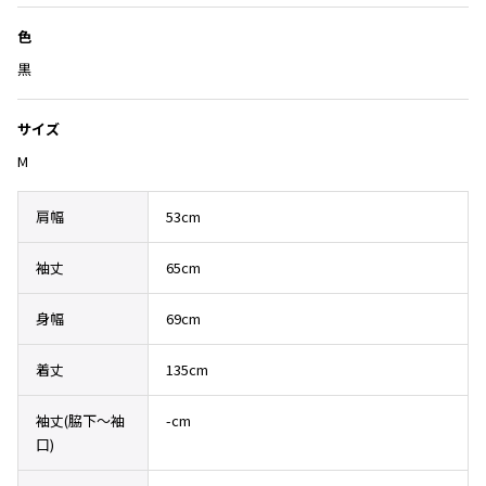
Yohji Yamamoto
ブルゾン
ブルゾン
色
トップス
B Yohji Yamamoto
スーツ
コート
黒
ボトムス
ビーヨウジヤマモト
Ground Y
アウター
2026.07.23
サイズ
グラウンドワイ
アクセサリー
アクセサリー
Dye
アクセサリー
REGULATION Yohji Yamamoto
M
レギュレーション ヨウジヤマモト
バッグ
バッグ
S'YTE
肩幅
53cm
サイト
帽子
帽子
Yohji Yamamoto
袖丈
65cm
ストール・マフラー
ストール・マフラー
ヨウジヤマモト
ベルト・サスペンダー
ネクタイ
身幅
69cm
Yohji Yamamoto FEMME
ヨウジヤマモト ファム
パンプス
ベルト・サスペンダー
着丈
135cm
Yohji Yamamoto NOIR
ミュール・サンダル
ブーツ・シューズ
ヨウジヤマモト ノアール
袖丈(脇下〜袖
-cm
Yohji Yamamoto POUR HOMME
ブーツ・シューズ
スニーカー・サンダル
口)
ヨウジヤマモト プールオム
スニーカー
その他のアクセサリー