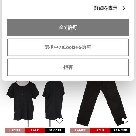
気
ヨウジヤマモト オムYohji Yamamo
ISSEY MIYAKE MEN / IM MEN
詳細を表示
に
to HOE デザインダブルコート 黒
イッセイミヤケメン / アイムメン
入
サイズ: M
り
全て許可
SOLD
に
PLEATS PLEAS
追
加
PLEATS PLEASE
選択中のCookieを許可
プリーツプリーズ
Recommended Items
拒否
Jean Paul GAULTIER
Jean-Paul GAULTIER
ジャンポールゴルチエ
Jean-Paul GAULTIER CLASSIQUE
ジャンポールゴルチエクラシック
Jean-Paul GAULTIER FEMME
お
お
ジャンポールゴルチエファム
気
気
LADIES
SALE
35%OFF
LADIES
SALE
35%OFF
Jean-Paul GAULTIER HOMME