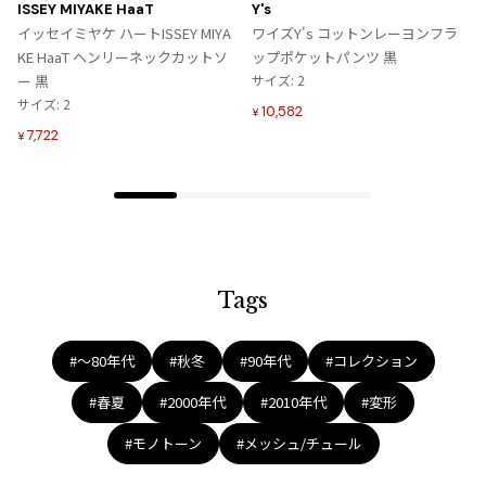
に
に
ジャンポールゴルチエオム
ISSEY MIYAKE HaaT
Y's
入
入
イッセイミヤケ ハートISSEY MIYA
ワイズY's コットンレーヨンフラ
り
り
KE HaaT ヘンリーネックカットソ
ップポケットパンツ 黒
に
に
Vivienne Westwood
ー 黒
サイズ: 2
追
追
サイズ: 2
10,582
¥
加
加
Vivienne Westwood
7,722
¥
ヴィヴィアンウエストウッド
Maison Margiela
Maison Margiela
Tags
メゾンマルジェラ
#〜80年代
#秋冬
#90年代
#コレクション
#春夏
#2000年代
#2010年代
#変形
#モノトーン
#メッシュ/チュール