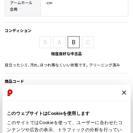
アームホール
-cm
その他アクセサリー
メガネ・サングラス
Y's
全周
メガネ・サングラス
Y's
ワイズ
コンディション
Y's for men
ワイズフォーメン
2026.07.16
Denim
程度良好な中古品
Y-3
目立ったシミ、汚れ、ほつれ等なくいい状態です。クリーニング済み
すべてを表示
Y-3
商品コード
ワイスリー
K-1475
LIMI feu
カテゴリ
このウェブサイトはCookieを使用します
LIMI feu
このサイトではCookieを使って、ユーザーに合わせたコ
リミフゥ
この商品について問い合わせる
ンテンツや広告の表示、トラフィックの分析を行ってい