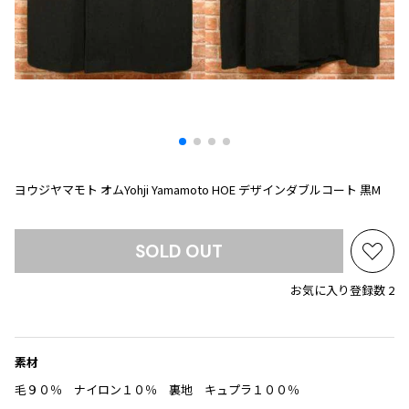
プリーツプリーズ
トップス
コムデギャルソンオムプリュス
COMME des GARCONS SHIRT
ジャンポールゴルチエ
ボトムス
ボトムス
ボトムス
コムデギャルソンシャツ
2026.07.29
ヴィヴィアンウエストウッド
アウター
robe de chambre COMME des GARCONS
Sunglass
ローブドシャンブル コムデギャルソン
スカート
ウールパンツ
メゾン マルジェラ
アクセサリー
tricot COMME des GARCONS
パンツ
コットンパンツ
トリコ コムデギャルソン
デニム
デニム
レディース
ヨウジヤマモト オムYohji Yamamoto HOE デザインダブルコート 黒M
ハーフパンツ・キュロット
サルエルパンツ
JUNYA WATANABE
サルエルパンツ
ハーフパンツ
トップス
GANRYU
SOLD OUT
その他のボトムス
その他のボトムス
ボトムス
お
ガンリュウ
気
アウター
JUNYA WATANABE
お気に入り登録数 2
に
ジュンヤワタナベ
アクセサリー
入
アウター
アウター
JUNYA WATANABE MAN
り
ジュンヤワタナベマン
に
素材
ジャケット
スーツ
追
毛９０％ ナイロン１０％ 裏地 キュプラ１００％
メンズ
加
コート
ジャケット