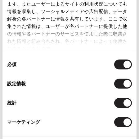
ます。またユーザーによるサイトの利用状況についても
店頭試着については
店舗案内
をご確認ください。
ISSEY MIYAKE
情報を収集し、ソーシャルメディアや広告配信、データ
解析の各パートナーに情報を共有しています。ここで収
English Page(Global shipping)
BAO BAO ISSEY MIYAKE
集された情報は、ユーザーが各パートナーに提供した他
バオバオ イッセイミヤケ
の情報や各パートナーのサービスを使用した際に収集さ
HOMME PLISSE ISSEY MIYAKE
れた情報と組み合わされ、各パートナーによって使用さ
オムプリッセイッセイミヤケ
れることがあります。
ISSEY MIYAKE
同
イッセイミヤケ
Checked Items
必須
意
ISSEY MIYAKE 132 5.
の
イッセイミヤケ 132 5.
選
設定情報
ISSEY MIYAKE A-POC
択
イッセイミヤケエイポック
ISSEY MIYAKE FETE
統計
イッセイミヤケフェット
ISSEY MIYAKE HaaT
マーケティング
イッセイミヤケハート
ISSEY MIYAKE me
お
イッセイミヤケミー