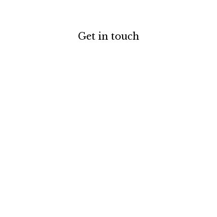
Get in touch
お電話でのお問い合わせ
0120-129-084
受付時間：11:00-20:00（年末年始・夏季休暇を除く）
メールでのお問い合わせ
お問い合わせフォーム
ABOUT US