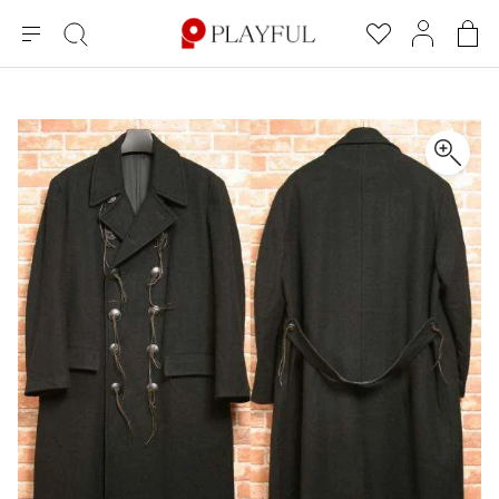
メ
絞
お
マ
シ
ニ
り
気
イ
ョ
ュ
込
に
ペ
ッ
×
ブランドA-Z
INDEX
more brands
トップス
トップス
すべての新着アイテムを表示
すべてのSALEアイテムを表示
ー
み
入
ー
ピ
検
り
ジ
ン
COMME des GARÇONS
索
グ
長袖ブラウス・シャツ
長袖シャツ
ブランド
レディース
バ
半袖ブラウス・シャツ
半袖シャツ
BLACK COMME des GARCONS
ッ
ブラックコムデギャルソン
グ
コムデギャルソン
トップス
カーディガン
ニット
COMME des GARCONS
ジュンヤワタナベ
ボトムス
ニット
カーディガン
コムデギャルソン
ヨウジヤマモト
アウター
COMME des GARCONS COMME des GARCONS
パーカー・スウェット
パーカー・スウェット
コムデギャルソン コムデギャルソン
ワイズ
アクセサリー
ワンピース
ベスト
COMME des GARCONS HOMME
ワイスリー
ベスト・ボレロ
カットソー
コムデギャルソンオム
COMME des GARCONS HOMME DEUX
リミフゥ
Tシャツ・カットソー
Tシャツ・ポロシャツ
メンズ
コムデギャルソン オムドゥ
イッセイミヤケ
ノースリーブ
ノースリーブ
COMME des GARCONS HOMME PLUS