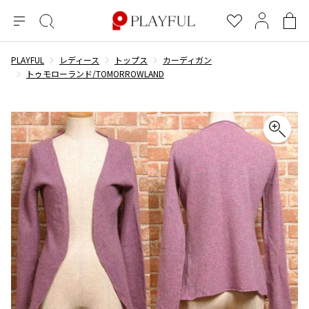
メ
絞
お
マ
シ
ニ
り
気
イ
ョ
ュ
込
に
ペ
ッ
PLAYFUL
レディース
トップス
カーディガン
×
ブランドA-Z
INDEX
more brands
トップス
トップス
すべての新着アイテムを表示
すべてのSALEアイテムを表示
ー
み
入
ー
ピ
トゥモローランド/TOMORROWLAND
検
り
ジ
ン
COMME des GARÇONS
索
グ
長袖ブラウス・シャツ
長袖シャツ
ブランド
レディース
バ
半袖ブラウス・シャツ
半袖シャツ
BLACK COMME des GARCONS
ッ
ブラックコムデギャルソン
グ
コムデギャルソン
トップス
カーディガン
ニット
COMME des GARCONS
ジュンヤワタナベ
ボトムス
ニット
カーディガン
コムデギャルソン
ヨウジヤマモト
アウター
COMME des GARCONS COMME des GARCONS
パーカー・スウェット
パーカー・スウェット
コムデギャルソン コムデギャルソン
ワイズ
アクセサリー
ワンピース
ベスト
COMME des GARCONS HOMME
ワイスリー
ベスト・ボレロ
カットソー
コムデギャルソンオム
COMME des GARCONS HOMME DEUX
リミフゥ
Tシャツ・カットソー
Tシャツ・ポロシャツ
メンズ
コムデギャルソン オムドゥ
イッセイミヤケ
ノースリーブ
ノースリーブ
COMME des GARCONS HOMME PLUS