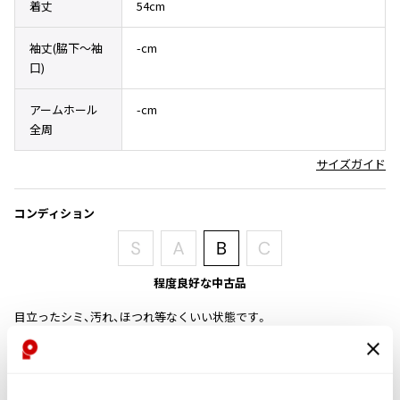
着丈
54cm
その他アクセサリー
メガネ・サングラス
Y's
メガネ・サングラス
袖丈(脇下〜袖
-cm
口)
Y's
ワイズ
アームホール
-cm
Y's for men
全周
ワイズフォーメン
2026.07.16
Denim
サイズガイド
Y-3
すべてを表示
コンディション
Y-3
ワイスリー
程度良好な中古品
LIMI feu
目立ったシミ、汚れ、ほつれ等なくいい状態です。
LIMI feu
商品コード
リミフゥ
K-1455