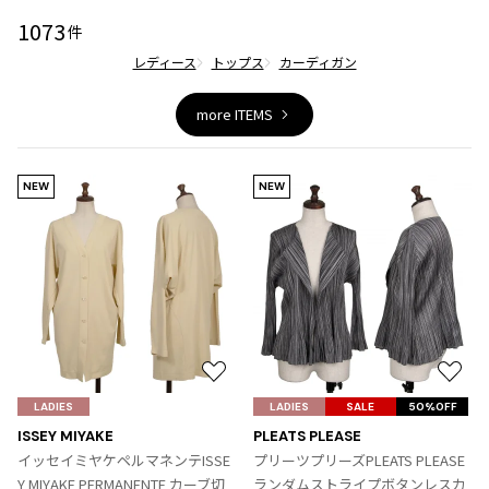
ジャンポールゴルチエオム
1073
件
レディース
トップス
カーディガン
Vivienne Westwood
more ITEMS
Vivienne Westwood
ヴィヴィアンウエストウッド
NEW
NEW
Maison Margiela
Maison Margiela
メゾンマルジェラ
お
お
気
気
LADIES
LADIES
SALE
50%OFF
に
に
ISSEY MIYAKE
PLEATS PLEASE
入
入
イッセイミヤケペルマネンテISSE
プリーツプリーズPLEATS PLEASE
り
り
Y MIYAKE PERMANENTE カーブ切
ランダムストライプボタンレスカ