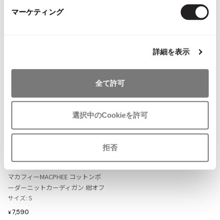
ISSEY MIYAKE MEN / IM MEN
マーケティング
more ITEMS
イッセイミヤケメン / アイムメン
PLEATS PLEAS
詳細を表示
PLEATS PLEASE
全て許可
プリーツプリーズ
選択中のCookieを許可
Jean Paul GAULTIER
お
Jean-Paul GAULTIER
拒否
気
ジャンポールゴルチエ
LADIES
に
Jean-Paul GAULTIER CLASSIQUE
TOMORROWLAND
入
マカフィーMACPHEE コットンボ
ジャンポールゴルチエクラシック
り
ーダーニットカーディガン 紺オフ
Jean-Paul GAULTIER FEMME
に
サイズ: S
ジャンポールゴルチエファム
追
7,590
¥
Jean-Paul GAULTIER HOMME
加