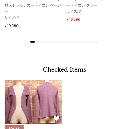
に
に
替ストレッチカーディガン ベージ
ーディガン グレー
追
追
ュ
サイズ: 3
加
加
サイズ: M
16,390
¥
19,580
¥
Checked Items
お
気
LADIES