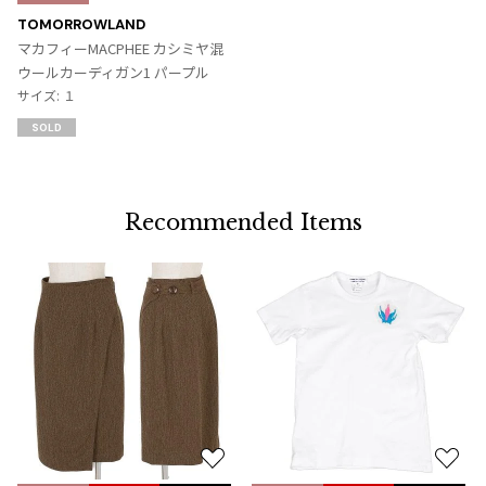
に
TOMORROWLAND
入
マカフィーMACPHEE カシミヤ混
り
ウールカーディガン1 パープル
に
サイズ: １
追
SOLD
加
Recommended Items
お
お