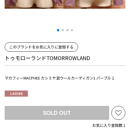
プリーツプリーズ
トップス
コムデギャルソンオムプリュス
COMME des GARCONS SHIRT
ジャンポールゴルチエ
ボトムス
ボトムス
ボトムス
コムデギャルソンシャツ
2026.07.29
ヴィヴィアンウエストウッド
アウター
robe de chambre COMME des GARCONS
Sunglass
ローブドシャンブル コムデギャルソン
スカート
ウールパンツ
メゾン マルジェラ
アクセサリー
tricot COMME des GARCONS
パンツ
コットンパンツ
トリコ コムデギャルソン
このブランドをお気に入りに登録する
デニム
デニム
レディース
トゥモローランドTOMORROWLAND
ハーフパンツ・キュロット
サルエルパンツ
JUNYA WATANABE
サルエルパンツ
ハーフパンツ
トップス
GANRYU
マカフィーMACPHEE カシミヤ混ウールカーディガン1 パープル１
その他のボトムス
その他のボトムス
ボトムス
ガンリュウ
アウター
JUNYA WATANABE
LADIES
ジュンヤワタナベ
アクセサリー
アウター
アウター
JUNYA WATANABE MAN
SOLD OUT
ジュンヤワタナベマン
お
ジャケット
スーツ
気
メンズ
お気に入り登録数 1
コート
ジャケット
に