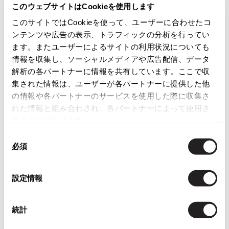
このウェブサイトはCookieを使用します
ISSEY MIYAKE
このサイトではCookieを使って、ユーザーに合わせたコ
カテゴリ
ンテンツや広告の表示、トラフィックの分析を行ってい
レディース
トップス
カーディガン
BAO BAO ISSEY MIYAKE
ます。またユーザーによるサイトの利用状況についても
バオバオ イッセイミヤケ
情報を収集し、ソーシャルメディアや広告配信、データ
HOMME PLISSE ISSEY MIYAKE
この商品について問い合わせる
解析の各パートナーに情報を共有しています。ここで収
オムプリッセイッセイミヤケ
集された情報は、ユーザーが各パートナーに提供した他
店頭試着については
店舗案内
をご確認ください。
ISSEY MIYAKE
の情報や各パートナーのサービスを使用した際に収集さ
イッセイミヤケ
れた情報と組み合わされ、各パートナーによって使用さ
English Page(Global shipping)
ISSEY MIYAKE 132 5.
れることがあります。
イッセイミヤケ 132 5.
同
ISSEY MIYAKE A-POC
必須
意
イッセイミヤケエイポック
の
ISSEY MIYAKE FETE
選
イッセイミヤケフェット
設定情報
択
You May Also Like
ISSEY MIYAKE HaaT
イッセイミヤケハート
1
統計
件
ISSEY MIYAKE me
トップス
カーディガン
トゥモローランド/TOMORROWLAND
イッセイミヤケミー