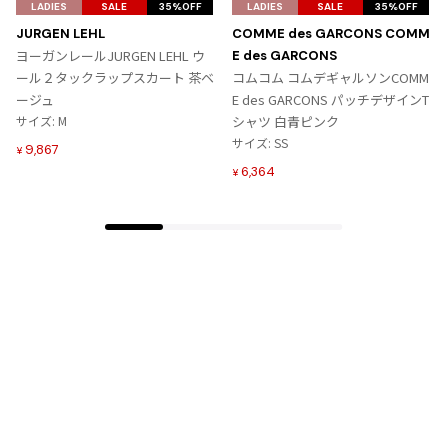
気
気
LADIES
SALE
35%OFF
LADIES
SALE
35%OFF
に
に
JURGEN LEHL
COMME des GARCONS COMM
入
入
ヨーガンレールJURGEN LEHL ウ
E des GARCONS
り
り
ール２タックラップスカート 茶ベ
コムコム コムデギャルソンCOMM
に
に
ージュ
E des GARCONS パッチデザインT
追
追
サイズ: M
シャツ 白青ピンク
加
加
サイズ: SS
9,867
¥
6,364
¥
Tags
#〜80年代
#秋冬
#90年代
#コレクション
#春夏
#2000年代
#2010年代
#変形