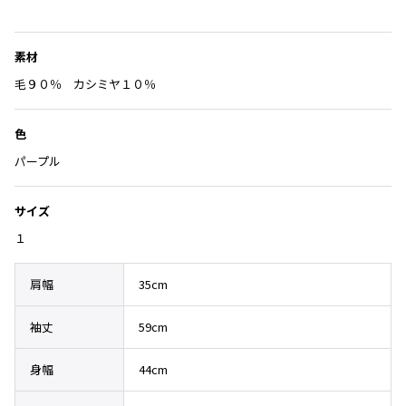
Yohji Yamamoto
入
ブルゾン
ブルゾン
トップス
り
B Yohji Yamamoto
に
スーツ
コート
素材
ボトムス
ビーヨウジヤマモト
追
毛９０％ カシミヤ１０％
Ground Y
加
アウター
2026.07.23
グラウンドワイ
アクセサリー
アクセサリー
Dye
アクセサリー
色
REGULATION Yohji Yamamoto
レギュレーション ヨウジヤマモト
パープル
バッグ
バッグ
S'YTE
サイト
帽子
帽子
サイズ
Yohji Yamamoto
ストール・マフラー
ストール・マフラー
１
ヨウジヤマモト
ベルト・サスペンダー
ネクタイ
Yohji Yamamoto FEMME
肩幅
35cm
ヨウジヤマモト ファム
パンプス
ベルト・サスペンダー
Yohji Yamamoto NOIR
袖丈
59cm
ミュール・サンダル
ブーツ・シューズ
ヨウジヤマモト ノアール
Yohji Yamamoto POUR HOMME
ブーツ・シューズ
スニーカー・サンダル
身幅
44cm
ヨウジヤマモト プールオム
スニーカー
その他のアクセサリー