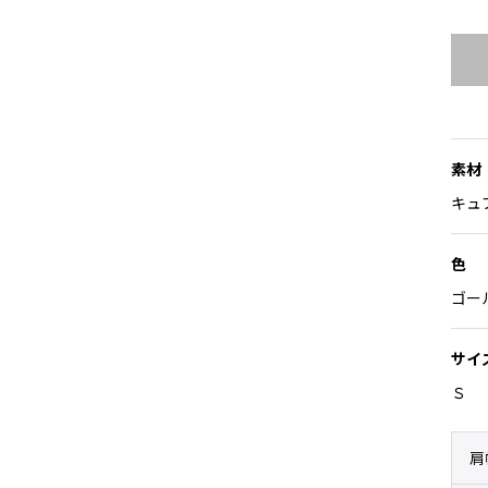
素材
キュ
色
ゴー
サイ
Ｓ
肩