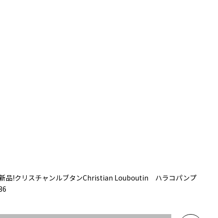
新品!クリスチャンルブタンChristian Louboutin ハラコパンプ
36