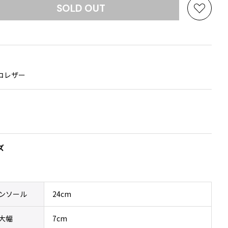
SOLD OUT
お
気
に
入
り
に
コレザー
追
加
ズ
ンソール
24cm
大幅
7cm