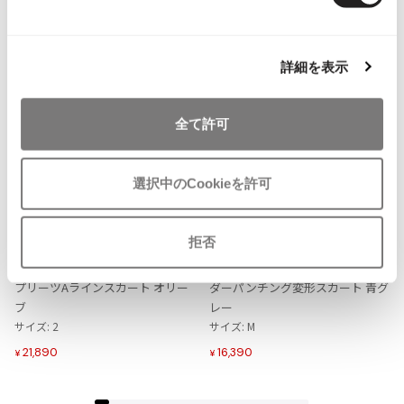
ISSEY MIYAKE MEN / IM MEN
イッセイミヤケメン / アイムメン
NEW
NEW
詳細を表示
PLEATS PLEAS
全て許可
PLEATS PLEASE
プリーツプリーズ
選択中のCookieを許可
お
お
Jean Paul GAULTIER
気
気
LADIES
SALE
50%OFF
LADIES
SALE
50%OFF
に
に
拒否
PLEATS PLEASE
ISSEY MIYAKE
Jean-Paul GAULTIER
入
入
プリーツプリーズPLEATS PLEASE
イッセイミヤケISSEY MIYAKEボー
ジャンポールゴルチエ
り
り
プリーツAラインスカート オリー
ダーパンチング変形スカート 青グ
に
に
Jean-Paul GAULTIER CLASSIQUE
ブ
レー
追
追
ジャンポールゴルチエクラシック
サイズ: 2
サイズ: M
加
加
Jean-Paul GAULTIER FEMME
21,890
16,390
¥
¥
ジャンポールゴルチエファム
Jean-Paul GAULTIER HOMME