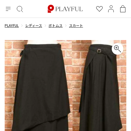
メ
絞
お
マ
シ
ニ
り
気
イ
ョ
ュ
込
に
ペ
ッ
PLAYFUL
レディース
ボトムス
スカート
×
ブランドA-Z
INDEX
more brands
トップス
トップス
すべての新着アイテムを表示
すべてのSALEアイテムを表示
ー
み
入
ー
ピ
検
り
ジ
ン
COMME des GARÇONS
索
グ
長袖ブラウス・シャツ
長袖シャツ
ブランド
レディース
バ
半袖ブラウス・シャツ
半袖シャツ
BLACK COMME des GARCONS
ッ
ブラックコムデギャルソン
グ
コムデギャルソン
トップス
カーディガン
ニット
COMME des GARCONS
ジュンヤワタナベ
ボトムス
ニット
カーディガン
コムデギャルソン
ヨウジヤマモト
アウター
COMME des GARCONS COMME des GARCONS
パーカー・スウェット
パーカー・スウェット
コムデギャルソン コムデギャルソン
ワイズ
アクセサリー
ワンピース
ベスト
COMME des GARCONS HOMME
ワイスリー
ベスト・ボレロ
カットソー
コムデギャルソンオム
COMME des GARCONS HOMME DEUX
リミフゥ
Tシャツ・カットソー
Tシャツ・ポロシャツ
メンズ
コムデギャルソン オムドゥ
イッセイミヤケ
ノースリーブ
ノースリーブ
COMME des GARCONS HOMME PLUS