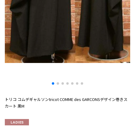
プリーツプリーズ
トップス
コムデギャルソンオムプリュス
COMME des GARCONS SHIRT
ジャンポールゴルチエ
ボトムス
ボトムス
ボトムス
コムデギャルソンシャツ
2026.07.29
ヴィヴィアンウエストウッド
アウター
robe de chambre COMME des GARCONS
Sunglass
ローブドシャンブル コムデギャルソン
スカート
ウールパンツ
メゾン マルジェラ
アクセサリー
tricot COMME des GARCONS
パンツ
コットンパンツ
トリコ コムデギャルソン
デニム
デニム
レディース
ハーフパンツ・キュロット
サルエルパンツ
JUNYA WATANABE
サルエルパンツ
ハーフパンツ
トップス
GANRYU
その他のボトムス
その他のボトムス
ボトムス
ガンリュウ
アウター
JUNYA WATANABE
トリコ コムデギャルソンtricot COMME des GARCONSデザイン巻きス
ジュンヤワタナベ
アクセサリー
カート 黒M
アウター
アウター
JUNYA WATANABE MAN
ジュンヤワタナベマン
ジャケット
スーツ
LADIES
メンズ
コート
ジャケット