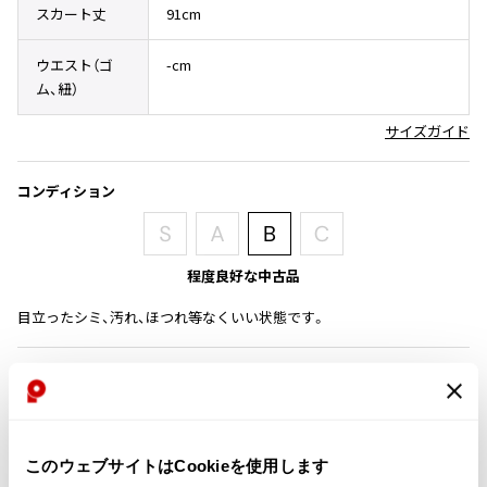
スカート丈
91cm
その他アクセサリー
メガネ・サングラス
Y's
メガネ・サングラス
ウエスト（ゴ
-cm
Y's
ム、紐）
ワイズ
サイズガイド
Y's for men
ワイズフォーメン
2026.07.16
コンディション
Denim
Y-3
すべてを表示
程度良好な中古品
Y-3
ワイスリー
目立ったシミ、汚れ、ほつれ等なくいい状態です。
LIMI feu
商品コード
K-1424
LIMI feu
リミフゥ
このウェブサイトはCookieを使用します
カテゴリ