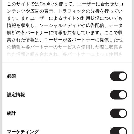
このサイトではCookieを使って、ユーザーに合わせたコ
レディース
ボトムス
スカート
ISSEY MIYAKE
ンテンツや広告の表示、トラフィックの分析を行ってい
ます。またユーザーによるサイトの利用状況についても
この商品について問い合わせる
BAO BAO ISSEY MIYAKE
情報を収集し、ソーシャルメディアや広告配信、データ
バオバオ イッセイミヤケ
店頭試着については
店舗案内
をご確認ください。
解析の各パートナーに情報を共有しています。ここで収
HOMME PLISSE ISSEY MIYAKE
集された情報は、ユーザーが各パートナーに提供した他
オムプリッセイッセイミヤケ
の情報や各パートナーのサービスを使用した際に収集さ
English Page(Global shipping)
ISSEY MIYAKE
れた情報と組み合わされ、各パートナーによって使用さ
イッセイミヤケ
れることがあります。
ISSEY MIYAKE 132 5.
同
イッセイミヤケ 132 5.
必須
意
ISSEY MIYAKE A-POC
の
イッセイミヤケエイポック
You May Also Like
選
設定情報
ISSEY MIYAKE FETE
択
イッセイミヤケフェット
2555
件
ISSEY MIYAKE HaaT
統計
ボトムス
スカート
イッセイミヤケハート
ISSEY MIYAKE me
more ITEMS
マーケティング
イッセイミヤケミー