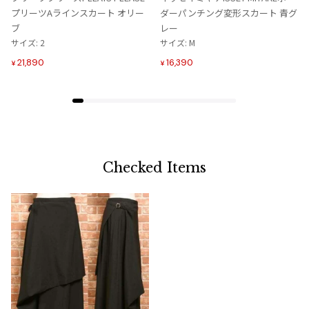
り
り
プリーツAラインスカート オリー
ダーパンチング変形スカート 青グ
に
に
ブ
レー
追
追
サイズ: 2
サイズ: M
加
加
21,890
16,390
¥
¥
Checked Items