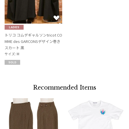
お
気
LADIES
に
トリコ コムデギャルソンtricot CO
入
MME des GARCONSデザイン巻き
り
スカート 黒
に
サイズ: M
追
SOLD
加
Recommended Items