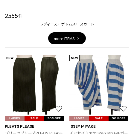
ジャンポールゴルチエオム
2555
件
Vivienne Westwood
レディース
ボトムス
スカート
Vivienne Westwood
more ITEMS
ヴィヴィアンウエストウッド
NEW
NEW
Maison Margiela
Maison Margiela
メゾンマルジェラ
お
お
気
気
LADIES
SALE
50%OFF
LADIES
SALE
50%OFF
に
に
PLEATS PLEASE
ISSEY MIYAKE
入
入
プリーツプリーズPLEATS PLEASE
イッセイミヤケISSEY MIYAKEボー