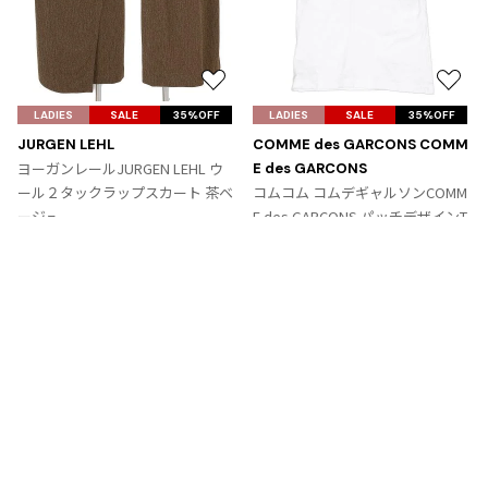
お
お
気
気
LADIES
SALE
35%OFF
LADIES
SALE
35%OFF
に
に
JURGEN LEHL
COMME des GARCONS COMM
入
入
ヨーガンレールJURGEN LEHL ウ
E des GARCONS
り
り
ール２タックラップスカート 茶ベ
コムコム コムデギャルソンCOMM
に
に
ージュ
E des GARCONS パッチデザインT
追
追
サイズ: M
シャツ 白青ピンク
加
加
サイズ: SS
9,867
¥
6,364
¥
Tags