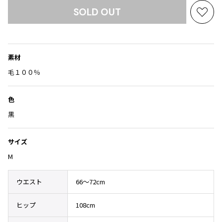
Yohji Yamamoto
SOLD OUT
ブルゾン
ブルゾン
お
トップス
B Yohji Yamamoto
気
スーツ
コート
ボトムス
ビーヨウジヤマモト
に
Ground Y
入
アウター
素材
2026.07.23
グラウンドワイ
り
アクセサリー
アクセサリー
Dye
アクセサリー
に
毛１００％
REGULATION Yohji Yamamoto
追
レギュレーション ヨウジヤマモト
加
バッグ
バッグ
S'YTE
色
サイト
帽子
帽子
黒
Yohji Yamamoto
ストール・マフラー
ストール・マフラー
ヨウジヤマモト
サイズ
ベルト・サスペンダー
ネクタイ
Yohji Yamamoto FEMME
M
ヨウジヤマモト ファム
パンプス
ベルト・サスペンダー
Yohji Yamamoto NOIR
ミュール・サンダル
ブーツ・シューズ
ウエスト
ヨウジヤマモト ノアール
66～72cm
Yohji Yamamoto POUR HOMME
ブーツ・シューズ
スニーカー・サンダル
ヒップ
108cm
ヨウジヤマモト プールオム
スニーカー
その他のアクセサリー