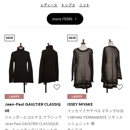
ジャンポールゴルチエオム
レディース
トップス
ニット
more ITEMS
Vivienne Westwood
Vivienne Westwood
NEW
NEW
ヴィヴィアンウエストウッド
Maison Margiela
Maison Margiela
メゾンマルジェラ
お
お
気
気
LADIES
LADIES
に
に
Jean-Paul GAULTIER CLASSIQ
ISSEY MIYAKE
入
入
イッセイミヤケペルマネンテISSE
UE
り
り
ジャンポールゴルチエ クラシック
Y MIYAKE PERMANENTE リネンメ
に
に
Jean Paul GAULTIER CLASSIQUE
ッシュニット 黒
追
追
ウールハイネックリブニットセー
サイズ: M