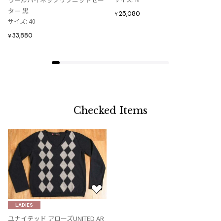
加
加
ター 黒
25,080
¥
サイズ: 40
33,880
¥
Checked Items
お
気
LADIES
に
ユナイテッド アローズUNITED AR