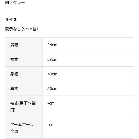
Yohji Yamamoto
紺×グレー
ブルゾン
ブルゾン
トップス
B Yohji Yamamoto
スーツ
コート
サイズ
ボトムス
ビーヨウジヤマモト
表示なし（S～M位）
Ground Y
アウター
2026.07.23
グラウンドワイ
アクセサリー
アクセサリー
Dye
アクセサリー
肩幅
34cm
REGULATION Yohji Yamamoto
レギュレーション ヨウジヤマモト
袖丈
53cm
バッグ
バッグ
S'YTE
サイト
帽子
帽子
身幅
43cm
Yohji Yamamoto
ストール・マフラー
ストール・マフラー
ヨウジヤマモト
着丈
50cm
ベルト・サスペンダー
ネクタイ
Yohji Yamamoto FEMME
ヨウジヤマモト ファム
パンプス
ベルト・サスペンダー
袖丈(脇下〜袖
-cm
Yohji Yamamoto NOIR
口)
ミュール・サンダル
ブーツ・シューズ
ヨウジヤマモト ノアール
Yohji Yamamoto POUR HOMME
ブーツ・シューズ
スニーカー・サンダル
アームホール
-cm
ヨウジヤマモト プールオム
全周
スニーカー
その他のアクセサリー