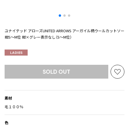
プリーツプリーズ
トップス
コムデギャルソンオムプリュス
COMME des GARCONS SHIRT
ジャンポールゴルチエ
ボトムス
ボトムス
ボトムス
コムデギャルソンシャツ
2026.07.29
ヴィヴィアンウエストウッド
アウター
robe de chambre COMME des GARCONS
Sunglass
ユナイテッド アローズUNITED ARROWS アーガイル柄ウールカットソー
ローブドシャンブル コムデギャルソン
スカート
ウールパンツ
メゾン マルジェラ
アクセサリー
紺S～M位 紺×グレー表示なし（S～M位）
tricot COMME des GARCONS
パンツ
コットンパンツ
トリコ コムデギャルソン
デニム
デニム
LADIES
レディース
ハーフパンツ・キュロット
サルエルパンツ
JUNYA WATANABE
サルエルパンツ
ハーフパンツ
SOLD OUT
トップス
お
GANRYU
その他のボトムス
その他のボトムス
気
ボトムス
ガンリュウ
に
アウター
JUNYA WATANABE
入
ジュンヤワタナベ
素材
り
アクセサリー
アウター
アウター
JUNYA WATANABE MAN
に
毛１００％
ジュンヤワタナベマン
追
ジャケット
スーツ
加
色
メンズ
コート
ジャケット