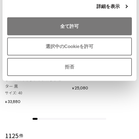
詳細を表示
ISSEY MIYAKE MEN / IM MEN
イッセイミヤケメン / アイムメン
全て許可
PLEATS PLEAS
お
お
気
気
LADIES
LADIES
選択中のCookieを許可
PLEATS PLEASE
に
に
Jean-Paul GAULTIER CLASSIQ
ISSEY MIYAKE
プリーツプリーズ
入
入
イッセイミヤケペルマネンテISSE
UE
り
り
ジャンポールゴルチエ クラシック
Y MIYAKE PERMANENTE リネンメ
拒否
に
に
Jean Paul GAULTIER CLASSIQUE
ッシュニット 黒
Jean Paul GAULTIER
追
追
ウールハイネックリブニットセー
サイズ: M
加
加
ター 黒
25,080
¥
Jean-Paul GAULTIER
サイズ: 40
ジャンポールゴルチエ
33,880
¥
Jean-Paul GAULTIER CLASSIQUE
ジャンポールゴルチエクラシック
Jean-Paul GAULTIER FEMME
ジャンポールゴルチエファム
1125
Jean-Paul GAULTIER HOMME
件