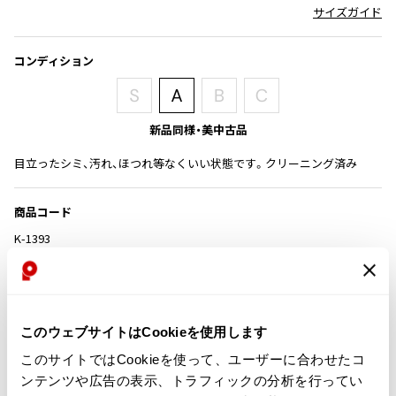
サイズガイド
その他アクセサリー
メガネ・サングラス
Y's
メガネ・サングラス
コンディション
Y's
ワイズ
Y's for men
新品同様・美中古品
ワイズフォーメン
2026.07.16
Denim
目立ったシミ、汚れ、ほつれ等なくいい状態です。クリーニング済み
Y-3
すべてを表示
商品コード
Y-3
K-1393
ワイスリー
カテゴリ
LIMI feu
レディース
トップス
ニット
このウェブサイトはCookieを使用します
LIMI feu
このサイトではCookieを使って、ユーザーに合わせたコ
リミフゥ
この商品について問い合わせる
ンテンツや広告の表示、トラフィックの分析を行ってい