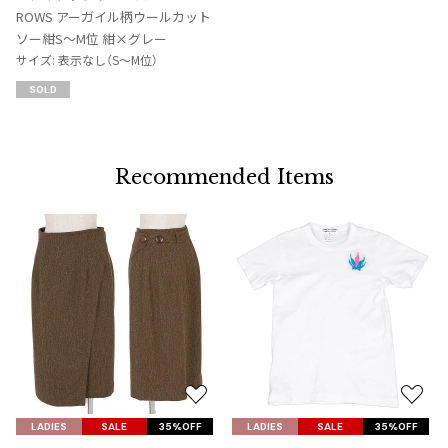
入
ROWS アーガイル柄ウールカット
り
ソー紺S～M位 紺×グレー
に
サイズ: 表示なし（S～M位）
追
SOLD
加
Recommended Items
お
お
気
気
LADIES
SALE
35%OFF
LADIES
SALE
35%OFF
に
に