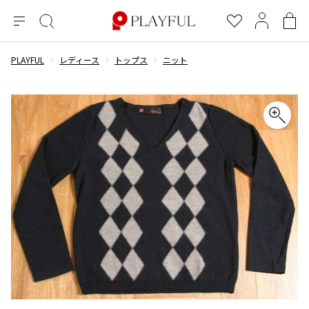
メ
絞
お
マ
シ
ニ
り
気
イ
ョ
ュ
込
に
ペ
ッ
PLAYFUL
レディース
トップス
ニット
×
ブランドA-Z
INDEX
more brands
トップス
トップス
すべての新着アイテムを表示
すべてのSALEアイテムを表示
ー
み
入
ー
ピ
検
り
ジ
ン
COMME des GARÇONS
索
グ
長袖ブラウス・シャツ
長袖シャツ
ブランド
レディース
バ
半袖ブラウス・シャツ
半袖シャツ
BLACK COMME des GARCONS
ッ
ブラックコムデギャルソン
グ
コムデギャルソン
トップス
カーディガン
ニット
COMME des GARCONS
ジュンヤワタナベ
ボトムス
ニット
カーディガン
コムデギャルソン
ヨウジヤマモト
アウター
COMME des GARCONS COMME des GARCONS
パーカー・スウェット
パーカー・スウェット
コムデギャルソン コムデギャルソン
ワイズ
アクセサリー
ワンピース
ベスト
COMME des GARCONS HOMME
ワイスリー
ベスト・ボレロ
カットソー
コムデギャルソンオム
COMME des GARCONS HOMME DEUX
リミフゥ
Tシャツ・カットソー
Tシャツ・ポロシャツ
メンズ
コムデギャルソン オムドゥ
イッセイミヤケ
ノースリーブ
ノースリーブ
COMME des GARCONS HOMME PLUS