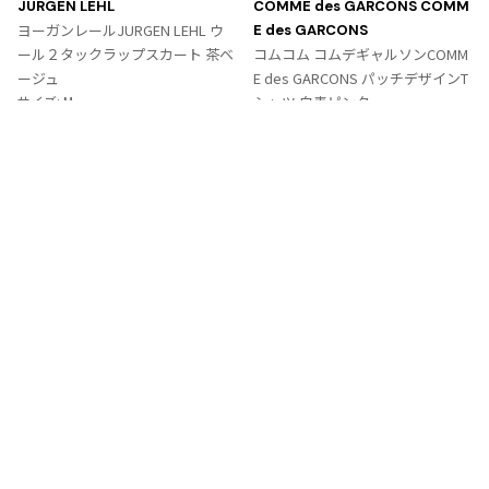
JURGEN LEHL
COMME des GARCONS COMM
入
入
ヨーガンレールJURGEN LEHL ウ
E des GARCONS
り
り
ール２タックラップスカート 茶ベ
コムコム コムデギャルソンCOMM
に
に
ージュ
E des GARCONS パッチデザインT
追
追
サイズ: M
シャツ 白青ピンク
加
加
サイズ: SS
9,867
¥
6,364
¥
Tags
#〜80年代
#秋冬
#90年代
#コレクション
#春夏
#2000年代
#2010年代
#変形
#モノトーン
#メッシュ/チュール