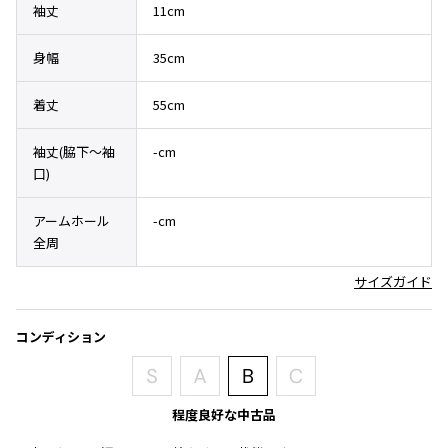
袖丈
11cm
その他アクセサリー
メガネ・サングラス
Y's
メガネ・サングラス
身幅
35cm
Y's
ワイズ
着丈
55cm
Y's for men
ワイズフォーメン
袖丈(脇下〜袖
-cm
2026.07.16
口)
Denim
Y-3
アームホール
-cm
すべてを表示
全周
Y-3
サイズガイド
ワイスリー
コンディション
LIMI feu
LIMI feu
程度良好な中古品
リミフゥ