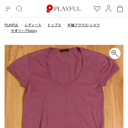
メ
絞
お
マ
シ
ニ
り
気
イ
ョ
ュ
込
に
ペ
ッ
PLAYFUL
レディース
トップス
半袖ブラウス・シャツ
×
ブランドA-Z
INDEX
more brands
トップス
トップス
すべての新着アイテムを表示
すべてのSALEアイテムを表示
ー
み
入
ー
ピ
セオリー/Theory
検
り
ジ
ン
COMME des GARÇONS
索
グ
長袖ブラウス・シャツ
長袖シャツ
ブランド
レディース
バ
半袖ブラウス・シャツ
半袖シャツ
BLACK COMME des GARCONS
ッ
ブラックコムデギャルソン
グ
コムデギャルソン
トップス
カーディガン
ニット
COMME des GARCONS
ジュンヤワタナベ
ボトムス
ニット
カーディガン
コムデギャルソン
ヨウジヤマモト
アウター
COMME des GARCONS COMME des GARCONS
パーカー・スウェット
パーカー・スウェット
コムデギャルソン コムデギャルソン
ワイズ
アクセサリー
ワンピース
ベスト
COMME des GARCONS HOMME
ワイスリー
ベスト・ボレロ
カットソー
コムデギャルソンオム
COMME des GARCONS HOMME DEUX
リミフゥ
Tシャツ・カットソー
Tシャツ・ポロシャツ
メンズ
コムデギャルソン オムドゥ
イッセイミヤケ
ノースリーブ
ノースリーブ
COMME des GARCONS HOMME PLUS