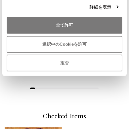
詳細を表示
お
お
全て許可
気
気
LADIES
LADIES
SALE
50%OFF
に
に
Mademoiselle NON NON
PINK HOUSE
入
入
選択中のCookieを許可
マドモアゼルノンノンMademoise
インゲボルグINGEBORG ネックテ
り
り
lle NON NON コットンリネンパッ
ープデザインリブニット半袖ブラ
に
に
チワークチェックシャツ 青白
ウス 黒
追
追
拒否
サイズ: 40L
サイズ: M位
加
加
11,880
4,345
¥
¥
Checked Items