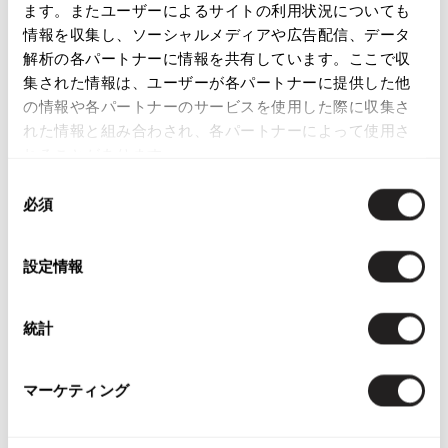
入
入
ジャンポールゴルチエオム
セオリーTheory コットンレース半
セオリーリュクスTheory luxe バ
ます。またユーザーによるサイトの利用状況についても
り
り
袖トップス 白
ック切替Vネックフレアトップス
情報を収集し、ソーシャルメディアや広告配信、データ
に
に
サイズ: S
黒
解析の各パートナーに情報を共有しています。ここで収
追
追
Vivienne Westwood
サイズ: 38
集された情報は、ユーザーが各パートナーに提供した他
6,490
¥
加
加
4,043
の情報や各パートナーのサービスを使用した際に収集さ
¥
Vivienne Westwood
れた情報と組み合わされ、各パートナーによって使用さ
ヴィヴィアンウエストウッド
れることがあります。
同
Maison Margiela
必須
405
意
件
の
レディース
トップス
半袖ブラウス・シャツ
Maison Margiela
選
設定情報
メゾンマルジェラ
択
more ITEMS
統計
NEW
NEW
マーケティング