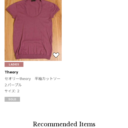
お
気
LADIES
に
Theory
入
セオリーtheory 半袖カットソー
り
2 パープル
に
サイズ: ２
追
SOLD
加
Recommended Items