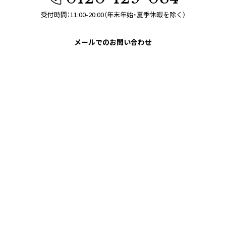
受付時間：11:00-20:00（年末年始・夏季休暇を除く）
メールでのお問い合わせ
お問い合わせフォーム
ABOUT US
会社概要
HELP
店舗情報
はじめての方へ
CUSTOMER CARE
買取について
よくあるご質問
ショッピングガイド
サステナブルへの取り組み