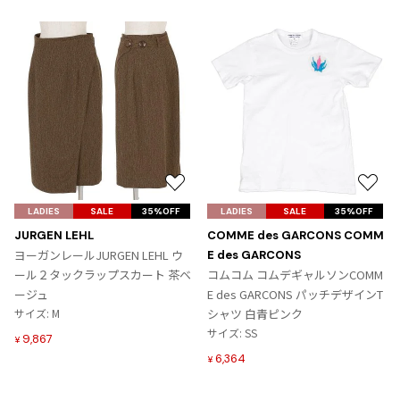
お
お
気
気
LADIES
SALE
35%OFF
LADIES
SALE
35%OFF
に
に
JURGEN LEHL
COMME des GARCONS COMM
入
入
ヨーガンレールJURGEN LEHL ウ
E des GARCONS
り
り
ール２タックラップスカート 茶ベ
コムコム コムデギャルソンCOMM
に
に
ージュ
E des GARCONS パッチデザインT
追
追
サイズ: M
シャツ 白青ピンク
加
加
サイズ: SS
9,867
¥
6,364
¥