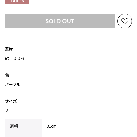
Yohji Yamamoto
LADIES
ブルゾン
ブルゾン
トップス
B Yohji Yamamoto
スーツ
コート
SOLD OUT
ボトムス
ビーヨウジヤマモト
お
Ground Y
気
アウター
2026.07.23
グラウンドワイ
に
アクセサリー
アクセサリー
Dye
アクセサリー
入
REGULATION Yohji Yamamoto
素材
り
レギュレーション ヨウジヤマモト
に
バッグ
バッグ
綿１００％
S'YTE
追
サイト
帽子
帽子
加
色
Yohji Yamamoto
ストール・マフラー
ストール・マフラー
ヨウジヤマモト
パープル
ベルト・サスペンダー
ネクタイ
Yohji Yamamoto FEMME
ヨウジヤマモト ファム
パンプス
ベルト・サスペンダー
サイズ
Yohji Yamamoto NOIR
ミュール・サンダル
ブーツ・シューズ
２
ヨウジヤマモト ノアール
Yohji Yamamoto POUR HOMME
ブーツ・シューズ
スニーカー・サンダル
肩幅
31cm
ヨウジヤマモト プールオム
スニーカー
その他のアクセサリー