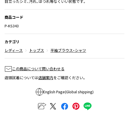
目立ったシミ、汚れ、ほつれ等なくいい状態です。
ISSEY MIYAKE
商品コード
BAO BAO ISSEY MIYAKE
P-KS343
バオバオ イッセイミヤケ
HOMME PLISSE ISSEY MIYAKE
カテゴリ
オムプリッセイッセイミヤケ
レディース
トップス
半袖ブラウス・シャツ
ISSEY MIYAKE
イッセイミヤケ
ISSEY MIYAKE 132 5.
この商品について問い合わせる
イッセイミヤケ 132 5.
店頭試着については
店舗案内
をご確認ください。
ISSEY MIYAKE A-POC
イッセイミヤケエイポック
English Page(Global shipping)
ISSEY MIYAKE FETE
イッセイミヤケフェット
ISSEY MIYAKE HaaT
イッセイミヤケハート
ISSEY MIYAKE me
イッセイミヤケミー