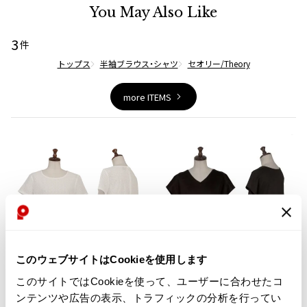
You May Also Like
ISSEY MIYAKE MEN / IM MEN
イッセイミヤケメン / アイムメン
3
件
トップス
半袖ブラウス・シャツ
セオリー/Theory
PLEATS PLEAS
more ITEMS
PLEATS PLEASE
プリーツプリーズ
Jean Paul GAULTIER
Jean-Paul GAULTIER
ジャンポールゴルチエ
Jean-Paul GAULTIER CLASSIQUE
ジャンポールゴルチエクラシック
このウェブサイトはCookieを使用します
お
お
Jean-Paul GAULTIER FEMME
気
気
ジャンポールゴルチエファム
このサイトではCookieを使って、ユーザーに合わせたコ
LADIES
LADIES
SALE
25%OFF
に
に
ンテンツや広告の表示、トラフィックの分析を行ってい
Jean-Paul GAULTIER HOMME
Theory
Theory