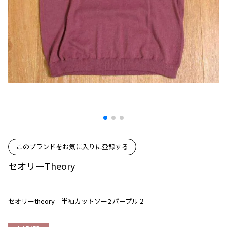
プリーツプリーズ
トップス
コムデギャルソンオムプリュス
COMME des GARCONS SHIRT
ジャンポールゴルチエ
ボトムス
ボトムス
ボトムス
コムデギャルソンシャツ
2026.07.29
ヴィヴィアンウエストウッド
アウター
robe de chambre COMME des GARCONS
Sunglass
ローブドシャンブル コムデギャルソン
スカート
ウールパンツ
メゾン マルジェラ
アクセサリー
tricot COMME des GARCONS
パンツ
コットンパンツ
トリコ コムデギャルソン
デニム
デニム
レディース
ハーフパンツ・キュロット
サルエルパンツ
JUNYA WATANABE
サルエルパンツ
ハーフパンツ
トップス
GANRYU
その他のボトムス
その他のボトムス
ボトムス
ガンリュウ
このブランドをお気に入りに登録する
アウター
JUNYA WATANABE
セオリーTheory
ジュンヤワタナベ
アクセサリー
アウター
アウター
JUNYA WATANABE MAN
ジュンヤワタナベマン
セオリーtheory 半袖カットソー2 パープル２
ジャケット
スーツ
メンズ
コート
ジャケット