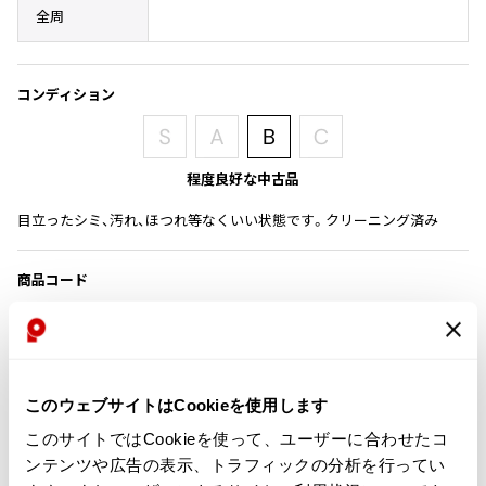
全周
その他アクセサリー
メガネ・サングラス
Y's
メガネ・サングラス
Y's
コンディション
ワイズ
Y's for men
ワイズフォーメン
2026.07.16
程度良好な中古品
Denim
目立ったシミ、汚れ、ほつれ等なくいい状態です。クリーニング済み
Y-3
すべてを表示
商品コード
Y-3
ワイスリー
K-1371
カテゴリ
LIMI feu
このウェブサイトはCookieを使用します
LIMI feu
このサイトではCookieを使って、ユーザーに合わせたコ
この商品について問い合わせる
リミフゥ
ンテンツや広告の表示、トラフィックの分析を行ってい
店頭試着については
店舗案内
をご確認ください。