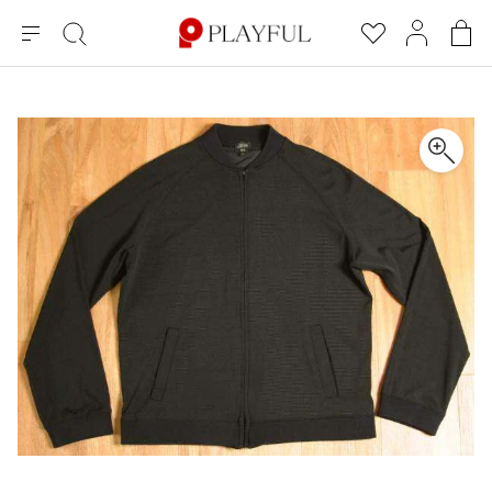
メ
絞
お
マ
シ
ニ
り
気
イ
ョ
ュ
込
に
ペ
ッ
×
ブランドA-Z
INDEX
more brands
トップス
トップス
すべての新着アイテムを表示
すべてのSALEアイテムを表示
ー
み
入
ー
ピ
検
り
ジ
ン
COMME des GARÇONS
索
グ
長袖ブラウス・シャツ
長袖シャツ
ブランド
レディース
バ
半袖ブラウス・シャツ
半袖シャツ
BLACK COMME des GARCONS
ッ
ブラックコムデギャルソン
グ
コムデギャルソン
トップス
カーディガン
ニット
COMME des GARCONS
ジュンヤワタナベ
ボトムス
ニット
カーディガン
コムデギャルソン
ヨウジヤマモト
アウター
COMME des GARCONS COMME des GARCONS
パーカー・スウェット
パーカー・スウェット
コムデギャルソン コムデギャルソン
ワイズ
アクセサリー
ワンピース
ベスト
COMME des GARCONS HOMME
ワイスリー
ベスト・ボレロ
カットソー
コムデギャルソンオム
COMME des GARCONS HOMME DEUX
リミフゥ
Tシャツ・カットソー
Tシャツ・ポロシャツ
メンズ
コムデギャルソン オムドゥ
イッセイミヤケ
ノースリーブ
ノースリーブ
COMME des GARCONS HOMME PLUS