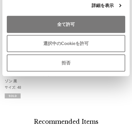
Checked Items
詳細を表示
ISSEY MIYAKE MEN / IM MEN
イッセイミヤケメン / アイムメン
全て許可
PLEATS PLEAS
選択中のCookieを許可
PLEATS PLEASE
プリーツプリーズ
お
気
Jean-Paul GAULTIER
拒否
に
ジャンポール・ゴルチエ オムJean
Jean Paul GAULTIER
入
PaulGaultierHOMME ジップブル
り
ゾン 黒
Jean-Paul GAULTIER
に
サイズ: 48
ジャンポールゴルチエ
追
SOLD
加
Jean-Paul GAULTIER CLASSIQUE
ジャンポールゴルチエクラシック
Jean-Paul GAULTIER FEMME
ジャンポールゴルチエファム
Recommended Items
Jean-Paul GAULTIER HOMME