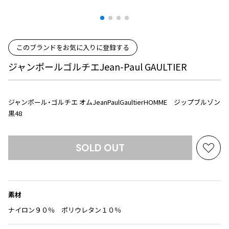
プリーツプリーズ
トップス
コムデギャルソンオムプリュス
COMME des GARCONS SHIRT
ジャンポールゴルチエ
ボトムス
ボトムス
ボトムス
コムデギャルソンシャツ
2026.07.29
ヴィヴィアンウエストウッド
アウター
robe de chambre COMME des GARCONS
このブランドをお気に入りに登録する
Sunglass
ローブドシャンブル コムデギャルソン
スカート
ウールパンツ
メゾン マルジェラ
アクセサリー
ジャンポールゴルチエJean-Paul GAULTIER
tricot COMME des GARCONS
パンツ
コットンパンツ
トリコ コムデギャルソン
デニム
デニム
レディース
ジャンポール・ゴルチエ オムJeanPaulGaultierHOMME ジップブルゾン
ハーフパンツ・キュロット
サルエルパンツ
JUNYA WATANABE
黒48
サルエルパンツ
ハーフパンツ
トップス
GANRYU
その他のボトムス
その他のボトムス
ボトムス
SOLD OUT
ガンリュウ
お
アウター
JUNYA WATANABE
気
ジュンヤワタナベ
に
アクセサリー
アウター
アウター
入
JUNYA WATANABE MAN
素材
り
ジュンヤワタナベマン
ジャケット
スーツ
に
ナイロン９０％ ポリウレタン１０％
追
メンズ
コート
ジャケット