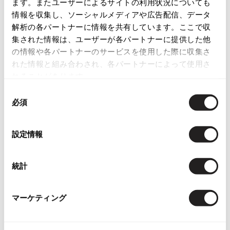
ます。またユーザーによるサイトの利用状況についても
ISSEY MIYAKE
情報を収集し、ソーシャルメディアや広告配信、データ
English Page(Global shipping)
解析の各パートナーに情報を共有しています。ここで収
集された情報は、ユーザーが各パートナーに提供した他
BAO BAO ISSEY MIYAKE
バオバオ イッセイミヤケ
の情報や各パートナーのサービスを使用した際に収集さ
れた情報と組み合わされ、各パートナーによって使用さ
HOMME PLISSE ISSEY MIYAKE
れることがあります。
オムプリッセイッセイミヤケ
ISSEY MIYAKE
同
イッセイミヤケ
必須
意
関連ブランド
ISSEY MIYAKE 132 5.
の
イッセイミヤケ 132 5.
ジャンポールゴルチエクラシック
選
224
設定情報
ISSEY MIYAKE A-POC
択
イッセイミヤケエイポック
ジャンポールゴルチエファム
746
ISSEY MIYAKE FETE
統計
ジャンポールゴルチエオム
イッセイミヤケフェット
215
ISSEY MIYAKE HaaT
マーケティング
イッセイミヤケハート
ISSEY MIYAKE me
イッセイミヤケミー