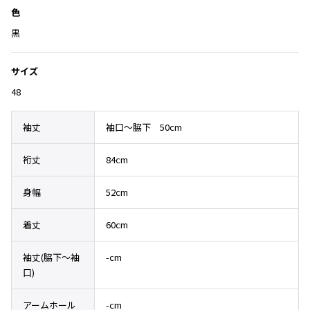
Yohji Yamamoto
加
色
ブルゾン
ブルゾン
トップス
黒
B Yohji Yamamoto
スーツ
コート
ボトムス
ビーヨウジヤマモト
Ground Y
サイズ
アウター
2026.07.23
グラウンドワイ
48
アクセサリー
アクセサリー
Dye
アクセサリー
REGULATION Yohji Yamamoto
レギュレーション ヨウジヤマモト
袖丈
袖口～脇下 50cm
バッグ
バッグ
S'YTE
サイト
帽子
帽子
裄丈
84cm
Yohji Yamamoto
ストール・マフラー
ストール・マフラー
ヨウジヤマモト
身幅
52cm
ベルト・サスペンダー
ネクタイ
Yohji Yamamoto FEMME
ヨウジヤマモト ファム
着丈
60cm
パンプス
ベルト・サスペンダー
Yohji Yamamoto NOIR
ミュール・サンダル
ブーツ・シューズ
ヨウジヤマモト ノアール
袖丈(脇下〜袖
-cm
口)
Yohji Yamamoto POUR HOMME
ブーツ・シューズ
スニーカー・サンダル
ヨウジヤマモト プールオム
スニーカー
その他のアクセサリー
アームホール
-cm