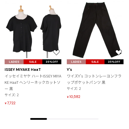
ジャンポールゴルチエオム
Vivienne Westwood
Vivienne Westwood
ヴィヴィアンウエストウッド
お
お
Maison Margiela
気
気
LADIES
SALE
35%OFF
LADIES
SALE
35%OFF
に
に
ISSEY MIYAKE HaaT
Y's
Maison Margiela
入
入
イッセイミヤケ ハートISSEY MIYA
ワイズY's コットンレーヨンフラ
メゾンマルジェラ
り
り
KE HaaT ヘンリーネックカットソ
ップポケットパンツ 黒
に
に
ー 黒
サイズ: 2
追
追
サイズ: 2
10,582
¥
加
加
7,722
¥