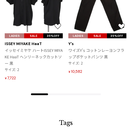
ジャンポールゴルチエオム
Vivienne Westwood
お
お
Vivienne Westwood
気
気
LADIES
SALE
35%OFF
LADIES
SALE
35%OFF
ヴィヴィアンウエストウッド
に
に
ISSEY MIYAKE HaaT
Y's
入
入
イッセイミヤケ ハートISSEY MIYA
ワイズY's コットンレーヨンフラ
り
り
KE HaaT ヘンリーネックカットソ
ップポケットパンツ 黒
Maison Margiela
に
に
ー 黒
サイズ: 2
追
追
サイズ: 2
10,582
¥
加
加
Maison Margiela
7,722
¥
メゾンマルジェラ
Tags