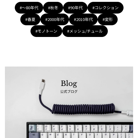
#〜80年代
#秋冬
#90年代
#コレクション
#春夏
#2000年代
#2010年代
#変形
#モノトーン
#メッシュ/チュール