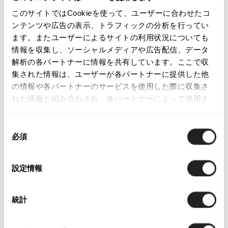
このサイトではCookieを使って、ユーザーに合わせたコ
ISSEY MIYAKE
カテゴリ
ンテンツや広告の表示、トラフィックの分析を行ってい
ます。またユーザーによるサイトの利用状況についても
BAO BAO ISSEY MIYAKE
情報を収集し、ソーシャルメディアや広告配信、データ
バオバオ イッセイミヤケ
この商品について問い合わせる
解析の各パートナーに情報を共有しています。ここで収
HOMME PLISSE ISSEY MIYAKE
店頭試着については
店舗案内
をご確認ください。
集された情報は、ユーザーが各パートナーに提供した他
オムプリッセイッセイミヤケ
の情報や各パートナーのサービスを使用した際に収集さ
ISSEY MIYAKE
English Page(Global shipping)
れた情報と組み合わされ、各パートナーによって使用さ
イッセイミヤケ
れることがあります。
ISSEY MIYAKE 132 5.
イッセイミヤケ 132 5.
同
必須
意
ISSEY MIYAKE A-POC
イッセイミヤケエイポック
の
選
ISSEY MIYAKE FETE
Checked Items
設定情報
択
イッセイミヤケフェット
ISSEY MIYAKE HaaT
統計
イッセイミヤケハート
ISSEY MIYAKE me
イッセイミヤケミー