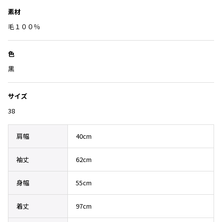
Yohji Yamamoto
入
素材
ブルゾン
ブルゾン
り
トップス
B Yohji Yamamoto
に
毛１００％
スーツ
コート
ボトムス
ビーヨウジヤマモト
追
加
Ground Y
アウター
色
2026.07.23
グラウンドワイ
アクセサリー
アクセサリー
Dye
黒
アクセサリー
REGULATION Yohji Yamamoto
レギュレーション ヨウジヤマモト
バッグ
バッグ
サイズ
S'YTE
サイト
38
帽子
帽子
Yohji Yamamoto
ストール・マフラー
ストール・マフラー
ヨウジヤマモト
肩幅
40cm
ベルト・サスペンダー
ネクタイ
Yohji Yamamoto FEMME
ヨウジヤマモト ファム
袖丈
62cm
パンプス
ベルト・サスペンダー
Yohji Yamamoto NOIR
ミュール・サンダル
ブーツ・シューズ
ヨウジヤマモト ノアール
身幅
55cm
Yohji Yamamoto POUR HOMME
ブーツ・シューズ
スニーカー・サンダル
着丈
97cm
ヨウジヤマモト プールオム
スニーカー
その他のアクセサリー