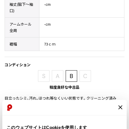
袖丈(脇下〜袖
-cm
その他アクセサリー
メガネ・サングラス
Y's
口)
メガネ・サングラス
Y's
アームホール
-cm
ワイズ
全周
Y's for men
ワイズフォーメン
裾幅
73ｃｍ
2026.07.16
Denim
Y-3
コンディション
すべてを表示
Y-3
ワイスリー
程度良好な中古品
目立ったシミ、汚れ、ほつれ等なくいい状態です。クリーニング済み
LIMI feu
LIMI feu
商品コード
リミフゥ
K-1365
このウェブサイトはCookieを使用します