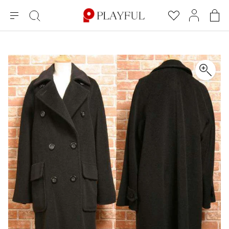
メ
絞
お
マ
シ
ニ
り
気
イ
ョ
ュ
込
に
ペ
ッ
×
ブランドA-Z
INDEX
more brands
トップス
トップス
すべての新着アイテムを表示
すべてのSALEアイテムを表示
ー
み
入
ー
ピ
検
り
ジ
ン
COMME des GARÇONS
索
グ
長袖ブラウス・シャツ
長袖シャツ
ブランド
レディース
バ
半袖ブラウス・シャツ
半袖シャツ
BLACK COMME des GARCONS
ッ
ブラックコムデギャルソン
グ
コムデギャルソン
トップス
カーディガン
ニット
COMME des GARCONS
ジュンヤワタナベ
ボトムス
ニット
カーディガン
コムデギャルソン
ヨウジヤマモト
アウター
COMME des GARCONS COMME des GARCONS
パーカー・スウェット
パーカー・スウェット
コムデギャルソン コムデギャルソン
ワイズ
アクセサリー
ワンピース
ベスト
COMME des GARCONS HOMME
ワイスリー
ベスト・ボレロ
カットソー
コムデギャルソンオム
COMME des GARCONS HOMME DEUX
リミフゥ
Tシャツ・カットソー
Tシャツ・ポロシャツ
メンズ
コムデギャルソン オムドゥ
イッセイミヤケ
ノースリーブ
ノースリーブ
COMME des GARCONS HOMME PLUS