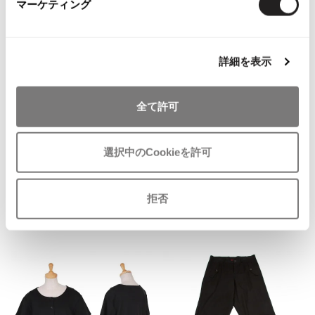
マーケティング
ISSEY MIYAKE MEN / IM MEN
イッセイミヤケメン / アイムメン
詳細を表示
PLEATS PLEAS
お
気
MaxMara
全て許可
PLEATS PLEASE
に
マックスマーラMax Mara ウール
プリーツプリーズ
入
ダブルコート 黒
り
サイズ: 38
選択中のCookieを許可
に
SOLD
Jean Paul GAULTIER
追
加
拒否
Jean-Paul GAULTIER
ジャンポールゴルチエ
Recommended Items
Jean-Paul GAULTIER CLASSIQUE
ジャンポールゴルチエクラシック
Jean-Paul GAULTIER FEMME
ジャンポールゴルチエファム
Jean-Paul GAULTIER HOMME