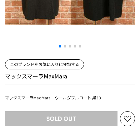
プリーツプリーズ
トップス
コムデギャルソンオムプリュス
COMME des GARCONS SHIRT
ジャンポールゴルチエ
ボトムス
ボトムス
ボトムス
コムデギャルソンシャツ
2026.07.29
ヴィヴィアンウエストウッド
アウター
robe de chambre COMME des GARCONS
Sunglass
ローブドシャンブル コムデギャルソン
スカート
ウールパンツ
メゾン マルジェラ
アクセサリー
tricot COMME des GARCONS
パンツ
コットンパンツ
トリコ コムデギャルソン
デニム
デニム
レディース
このブランドをお気に入りに登録する
ハーフパンツ・キュロット
サルエルパンツ
JUNYA WATANABE
マックスマーラMaxMara
サルエルパンツ
ハーフパンツ
トップス
GANRYU
その他のボトムス
その他のボトムス
ボトムス
ガンリュウ
マックスマーラMax Mara ウールダブルコート 黒38
アウター
JUNYA WATANABE
ジュンヤワタナベ
アクセサリー
アウター
アウター
JUNYA WATANABE MAN
SOLD OUT
ジュンヤワタナベマン
お
ジャケット
スーツ
気
メンズ
に
コート
ジャケット