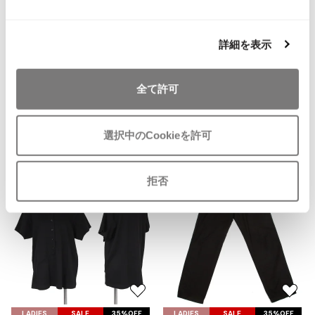
お
ISSEY MIYAKE MEN / IM MEN
気
ノーネームno name ウエッジソー
イッセイミヤケメン / アイムメン
に
ルレザーパンプス37(23.5位) 黒
詳細を表示
入
サイズ: 37（２３．５位）
り
PLEATS PLEAS
SOLD
に
全て許可
追
PLEATS PLEASE
加
プリーツプリーズ
選択中のCookieを許可
Recommended Items
Jean Paul GAULTIER
拒否
Jean-Paul GAULTIER
ジャンポールゴルチエ
Jean-Paul GAULTIER CLASSIQUE
ジャンポールゴルチエクラシック
Jean-Paul GAULTIER FEMME
ジャンポールゴルチエファム
お
お
Jean-Paul GAULTIER HOMME
気
気
LADIES
SALE
35%OFF
LADIES
SALE
35%OFF