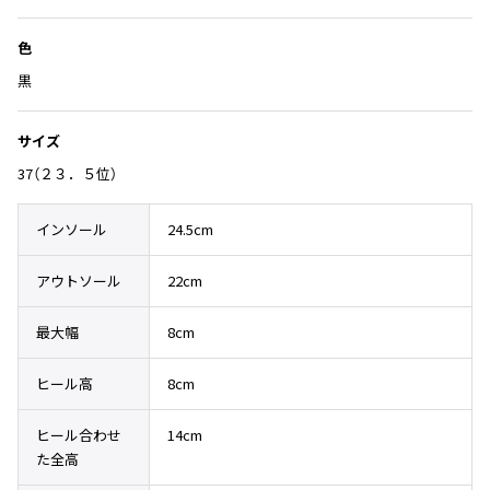
Yohji Yamamoto
追
ブルゾン
ブルゾン
加
トップス
色
B Yohji Yamamoto
スーツ
コート
ボトムス
ビーヨウジヤマモト
黒
Ground Y
アウター
2026.07.23
グラウンドワイ
サイズ
アクセサリー
アクセサリー
Dye
アクセサリー
REGULATION Yohji Yamamoto
37（２３．５位）
レギュレーション ヨウジヤマモト
バッグ
バッグ
S'YTE
インソール
24.5cm
サイト
帽子
帽子
Yohji Yamamoto
アウトソール
22cm
ストール・マフラー
ストール・マフラー
ヨウジヤマモト
ベルト・サスペンダー
ネクタイ
Yohji Yamamoto FEMME
最大幅
8cm
ヨウジヤマモト ファム
パンプス
ベルト・サスペンダー
Yohji Yamamoto NOIR
ヒール高
8cm
ミュール・サンダル
ブーツ・シューズ
ヨウジヤマモト ノアール
Yohji Yamamoto POUR HOMME
ブーツ・シューズ
スニーカー・サンダル
ヒール合わせ
14cm
ヨウジヤマモト プールオム
た全高
スニーカー
その他のアクセサリー