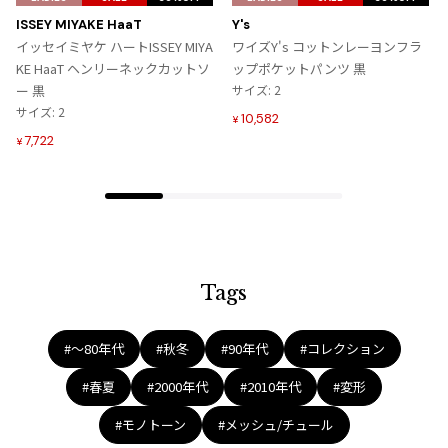
ジャンポールゴルチエオム
に
に
ISSEY MIYAKE HaaT
Y's
入
入
イッセイミヤケ ハートISSEY MIYA
ワイズY's コットンレーヨンフラ
り
り
KE HaaT ヘンリーネックカットソ
ップポケットパンツ 黒
Vivienne Westwood
に
に
ー 黒
サイズ: 2
追
追
サイズ: 2
10,582
Vivienne Westwood
¥
加
加
7,722
ヴィヴィアンウエストウッド
¥
Maison Margiela
Maison Margiela
メゾンマルジェラ
Tags
#〜80年代
#秋冬
#90年代
#コレクション
#春夏
#2000年代
#2010年代
#変形
#モノトーン
#メッシュ/チュール