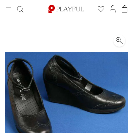
メ
絞
お
マ
シ
ニ
り
気
イ
ョ
ュ
込
に
ペ
ッ
×
ブランドA-Z
INDEX
more brands
トップス
トップス
すべての新着アイテムを表示
すべてのSALEアイテムを表示
ー
み
入
ー
ピ
検
り
ジ
ン
COMME des GARÇONS
索
グ
長袖ブラウス・シャツ
長袖シャツ
ブランド
レディース
バ
半袖ブラウス・シャツ
半袖シャツ
BLACK COMME des GARCONS
ッ
ブラックコムデギャルソン
グ
コムデギャルソン
トップス
カーディガン
ニット
COMME des GARCONS
ジュンヤワタナベ
ボトムス
ニット
カーディガン
コムデギャルソン
ヨウジヤマモト
アウター
COMME des GARCONS COMME des GARCONS
パーカー・スウェット
パーカー・スウェット
コムデギャルソン コムデギャルソン
ワイズ
アクセサリー
ワンピース
ベスト
COMME des GARCONS HOMME
ワイスリー
ベスト・ボレロ
カットソー
コムデギャルソンオム
COMME des GARCONS HOMME DEUX
リミフゥ
Tシャツ・カットソー
Tシャツ・ポロシャツ
メンズ
コムデギャルソン オムドゥ
イッセイミヤケ
ノースリーブ
ノースリーブ
COMME des GARCONS HOMME PLUS