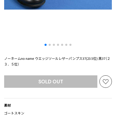
プリーツプリーズ
トップス
コムデギャルソンオムプリュス
COMME des GARCONS SHIRT
ジャンポールゴルチエ
ボトムス
ボトムス
ボトムス
コムデギャルソンシャツ
2026.07.29
ヴィヴィアンウエストウッド
アウター
robe de chambre COMME des GARCONS
Sunglass
ローブドシャンブル コムデギャルソン
スカート
ウールパンツ
メゾン マルジェラ
アクセサリー
tricot COMME des GARCONS
パンツ
コットンパンツ
トリコ コムデギャルソン
デニム
デニム
レディース
ハーフパンツ・キュロット
サルエルパンツ
JUNYA WATANABE
ノーネームno name ウエッジソールレザーパンプス37(23.5位) 黒37（２
サルエルパンツ
ハーフパンツ
トップス
３．５位）
GANRYU
その他のボトムス
その他のボトムス
ボトムス
ガンリュウ
SOLD OUT
アウター
JUNYA WATANABE
お
ジュンヤワタナベ
気
アクセサリー
アウター
アウター
JUNYA WATANABE MAN
に
ジュンヤワタナベマン
入
素材
ジャケット
スーツ
り
メンズ
に
ゴートスキン
コート
ジャケット