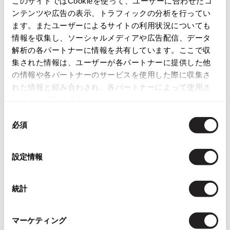
このサイトではCookieを使って、ユーザーに合わせたコ
ンテンツや広告の表示、トラフィックの分析を行ってい
ISSEY MIYAKE
ます。またユーザーによるサイトの利用状況についても
この商品について問い合わせる
情報を収集し、ソーシャルメディアや広告配信、データ
BAO BAO ISSEY MIYAKE
店頭試着については
店舗案内
をご確認ください。
解析の各パートナーに情報を共有しています。ここで収
バオバオ イッセイミヤケ
集された情報は、ユーザーが各パートナーに提供した他
HOMME PLISSE ISSEY MIYAKE
English Page(Global shipping)
の情報や各パートナーのサービスを使用した際に収集さ
オムプリッセイッセイミヤケ
れた情報と組み合わされ、各パートナーによって使用さ
ISSEY MIYAKE
れることがあります。
イッセイミヤケ
同
ISSEY MIYAKE 132 5.
必須
イッセイミヤケ 132 5.
意
の
ISSEY MIYAKE A-POC
Checked Items
選
イッセイミヤケエイポック
設定情報
択
ISSEY MIYAKE FETE
イッセイミヤケフェット
統計
ISSEY MIYAKE HaaT
イッセイミヤケハート
ISSEY MIYAKE me
マーケティング
イッセイミヤケミー