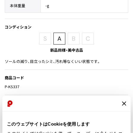
その他アクセサリー
メガネ・サングラス
本体重量
-g
Y's
メガネ・サングラス
Y's
コンディション
ワイズ
Y's for men
ワイズフォーメン
2026.07.16
新品同様・美中古品
Denim
ソールの減り、目立ったシミ、汚れ等なくいい状態です。
Y-3
すべてを表示
Y-3
商品コード
ワイスリー
P-KS337
LIMI feu
付属品
メーカー箱
LIMI feu
リミフゥ
このウェブサイトはCookieを使用します
カテゴリ