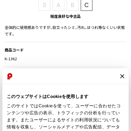
その他アクセサリー
メガネ・サングラス
Y's
メガネ・サングラス
程度良好な中古品
Y's
全体的に使用感ありですが、目立ったシミ、汚れ、ほつれ等なくいい状態
ワイズ
です。
Y's for men
ワイズフォーメン
2026.07.16
商品コード
Denim
K-1362
Y-3
すべてを表示
カテゴリ
Y-3
ワイスリー
この商品について問い合わせる
このウェブサイトはCookieを使用します
LIMI feu
店頭試着については
店舗案内
をご確認ください。
このサイトではCookieを使って、ユーザーに合わせたコ
ンテンツや広告の表示、トラフィックの分析を行ってい
LIMI feu
English Page(Global shipping)
ます。またユーザーによるサイトの利用状況についても
リミフゥ
情報を収集し、ソーシャルメディアや広告配信、データ