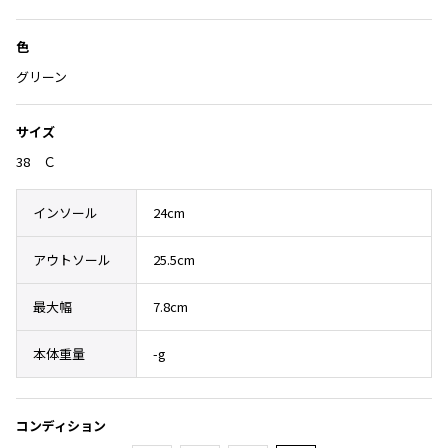
Yohji Yamamoto
加
ブルゾン
ブルゾン
トップス
色
B Yohji Yamamoto
スーツ
コート
ボトムス
ビーヨウジヤマモト
グリーン
Ground Y
アウター
2026.07.23
グラウンドワイ
サイズ
アクセサリー
アクセサリー
Dye
アクセサリー
REGULATION Yohji Yamamoto
38 Ｃ
レギュレーション ヨウジヤマモト
バッグ
バッグ
S'YTE
インソール
24cm
サイト
帽子
帽子
Yohji Yamamoto
ストール・マフラー
ストール・マフラー
アウトソール
25.5cm
ヨウジヤマモト
ベルト・サスペンダー
ネクタイ
Yohji Yamamoto FEMME
最大幅
7.8cm
ヨウジヤマモト ファム
パンプス
ベルト・サスペンダー
Yohji Yamamoto NOIR
本体重量
-g
ミュール・サンダル
ブーツ・シューズ
ヨウジヤマモト ノアール
Yohji Yamamoto POUR HOMME
ブーツ・シューズ
スニーカー・サンダル
ヨウジヤマモト プールオム
コンディション
スニーカー
その他のアクセサリー