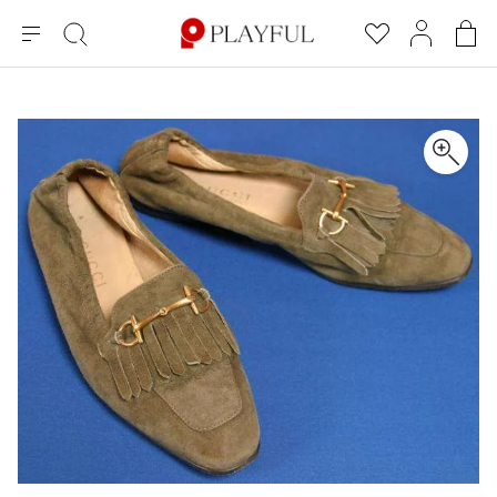
メ
絞
お
マ
シ
ニ
り
気
イ
ョ
ュ
込
に
ペ
ッ
×
ブランドA-Z
INDEX
more brands
トップス
トップス
すべての新着アイテムを表示
すべてのSALEアイテムを表示
ー
み
入
ー
ピ
検
り
ジ
ン
COMME des GARÇONS
索
グ
長袖ブラウス・シャツ
長袖シャツ
ブランド
レディース
バ
半袖ブラウス・シャツ
半袖シャツ
BLACK COMME des GARCONS
ッ
ブラックコムデギャルソン
グ
コムデギャルソン
トップス
カーディガン
ニット
COMME des GARCONS
ジュンヤワタナベ
ボトムス
ニット
カーディガン
コムデギャルソン
ヨウジヤマモト
アウター
COMME des GARCONS COMME des GARCONS
パーカー・スウェット
パーカー・スウェット
コムデギャルソン コムデギャルソン
ワイズ
アクセサリー
ワンピース
ベスト
COMME des GARCONS HOMME
ワイスリー
ベスト・ボレロ
カットソー
コムデギャルソンオム
COMME des GARCONS HOMME DEUX
リミフゥ
Tシャツ・カットソー
Tシャツ・ポロシャツ
メンズ
コムデギャルソン オムドゥ
イッセイミヤケ
ノースリーブ
ノースリーブ
COMME des GARCONS HOMME PLUS