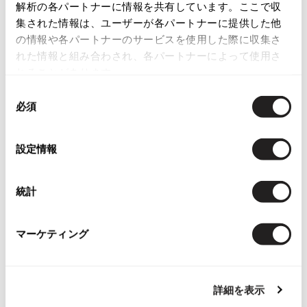
解析の各パートナーに情報を共有しています。ここで収
ISSEY MIYAKE
集された情報は、ユーザーが各パートナーに提供した他
の情報や各パートナーのサービスを使用した際に収集さ
BAO BAO ISSEY MIYAKE
れた情報と組み合わされ、各パートナーによって使用さ
バオバオ イッセイミヤケ
Checked Items
れることがあります。
HOMME PLISSE ISSEY MIYAKE
同
オムプリッセイッセイミヤケ
必須
意
ISSEY MIYAKE
の
イッセイミヤケ
選
設定情報
ISSEY MIYAKE 132 5.
択
イッセイミヤケ 132 5.
ISSEY MIYAKE A-POC
統計
お
イッセイミヤケエイポック
気
GUCCI
ISSEY MIYAKE FETE
に
グッチGUCCI スリッポンスウェ
マーケティング
イッセイミヤケフェット
入
ードシューズ38C グリーン
ISSEY MIYAKE HaaT
り
サイズ: 38 Ｃ
イッセイミヤケハート
に
SOLD
ISSEY MIYAKE me
詳細を表示
追
イッセイミヤケミー
加