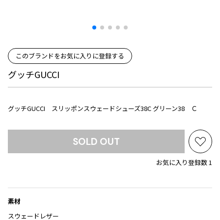
プリーツプリーズ
トップス
コムデギャルソンオムプリュス
COMME des GARCONS SHIRT
ジャンポールゴルチエ
ボトムス
ボトムス
ボトムス
コムデギャルソンシャツ
2026.07.29
ヴィヴィアンウエストウッド
アウター
robe de chambre COMME des GARCONS
Sunglass
ローブドシャンブル コムデギャルソン
スカート
ウールパンツ
メゾン マルジェラ
アクセサリー
このブランドをお気に入りに登録する
tricot COMME des GARCONS
パンツ
コットンパンツ
グッチGUCCI
トリコ コムデギャルソン
デニム
デニム
レディース
ハーフパンツ・キュロット
サルエルパンツ
JUNYA WATANABE
グッチGUCCI スリッポンスウェードシューズ38C グリーン38 Ｃ
サルエルパンツ
ハーフパンツ
トップス
GANRYU
その他のボトムス
その他のボトムス
ボトムス
SOLD OUT
ガンリュウ
お
アウター
JUNYA WATANABE
気
お気に入り登録数 1
ジュンヤワタナベ
に
アクセサリー
アウター
アウター
入
JUNYA WATANABE MAN
り
ジュンヤワタナベマン
ジャケット
スーツ
に
素材
追
メンズ
スウェードレザー
コート
ジャケット