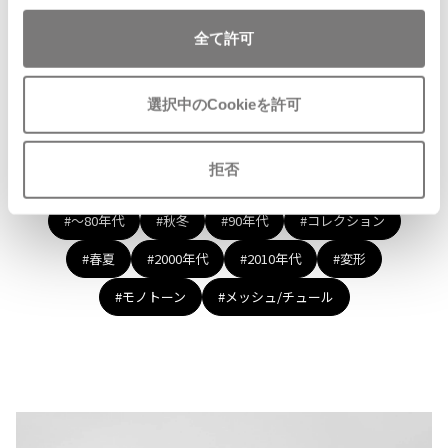
ISSEY MIYAKE MEN / IM MEN
全て許可
イッセイミヤケメン / アイムメン
Recommended Items
選択中のCookieを許可
PLEATS PLEAS
PLEATS PLEASE
Tags
拒否
プリーツプリーズ
#〜80年代
#秋冬
#90年代
#コレクション
Jean Paul GAULTIER
#春夏
#2000年代
#2010年代
#変形
Jean-Paul GAULTIER
#モノトーン
#メッシュ/チュール
ジャンポールゴルチエ
Jean-Paul GAULTIER CLASSIQUE
ジャンポールゴルチエクラシック
Jean-Paul GAULTIER FEMME
ジャンポールゴルチエファム
Jean-Paul GAULTIER HOMME