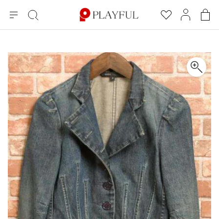
メ
絞
お
マ
シ
ニ
り
気
イ
ョ
ュ
込
に
ペ
ッ
×
ブランドA-Z
INDEX
more brands
トップス
トップス
すべての新着アイテムを表示
すべてのSALEアイテムを表示
ー
み
入
ー
ピ
検
り
ジ
ン
COMME des GARÇONS
索
グ
長袖ブラウス・シャツ
長袖シャツ
ブランド
レディース
バ
半袖ブラウス・シャツ
半袖シャツ
BLACK COMME des GARCONS
ッ
ブラックコムデギャルソン
グ
コムデギャルソン
トップス
カーディガン
ニット
COMME des GARCONS
ジュンヤワタナベ
ボトムス
ニット
カーディガン
コムデギャルソン
ヨウジヤマモト
アウター
COMME des GARCONS COMME des GARCONS
パーカー・スウェット
パーカー・スウェット
コムデギャルソン コムデギャルソン
ワイズ
アクセサリー
ワンピース
ベスト
COMME des GARCONS HOMME
ワイスリー
ベスト・ボレロ
カットソー
コムデギャルソンオム
COMME des GARCONS HOMME DEUX
リミフゥ
Tシャツ・カットソー
Tシャツ・ポロシャツ
メンズ
コムデギャルソン オムドゥ
イッセイミヤケ
ノースリーブ
ノースリーブ
COMME des GARCONS HOMME PLUS