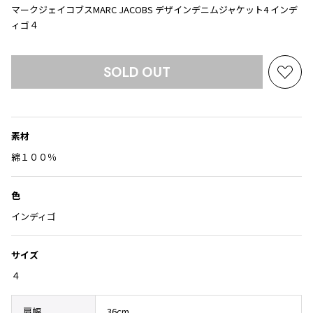
Yohji Yamamoto
マークジェイコブスMARC JACOBS デザインデニムジャケット4 インデ
ブルゾン
ブルゾン
ィゴ４
トップス
B Yohji Yamamoto
スーツ
コート
ボトムス
ビーヨウジヤマモト
Ground Y
SOLD OUT
アウター
お
2026.07.23
グラウンドワイ
気
アクセサリー
アクセサリー
Dye
アクセサリー
REGULATION Yohji Yamamoto
に
レギュレーション ヨウジヤマモト
入
バッグ
バッグ
素材
S'YTE
り
サイト
に
綿１００％
帽子
帽子
追
Yohji Yamamoto
ストール・マフラー
ストール・マフラー
加
ヨウジヤマモト
色
ベルト・サスペンダー
ネクタイ
Yohji Yamamoto FEMME
インディゴ
ヨウジヤマモト ファム
パンプス
ベルト・サスペンダー
Yohji Yamamoto NOIR
ミュール・サンダル
ブーツ・シューズ
サイズ
ヨウジヤマモト ノアール
Yohji Yamamoto POUR HOMME
４
ブーツ・シューズ
スニーカー・サンダル
ヨウジヤマモト プールオム
スニーカー
その他のアクセサリー
肩幅
36cm