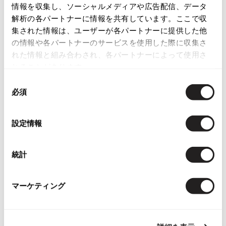
Checked Items
情報を収集し、ソーシャルメディアや広告配信、データ
ISSEY MIYAKE MEN / IM MEN
解析の各パートナーに情報を共有しています。ここで収
イッセイミヤケメン / アイムメン
集された情報は、ユーザーが各パートナーに提供した他
の情報や各パートナーのサービスを使用した際に収集さ
PLEATS PLEAS
れた情報と組み合わされ、各パートナーによって使用さ
れることがあります。
PLEATS PLEASE
同
プリーツプリーズ
必須
意
の
選
Jean Paul GAULTIER
設定情報
択
Jean-Paul GAULTIER
統計
お
ジャンポールゴルチエ
気
MARC JACOBS
Jean-Paul GAULTIER CLASSIQUE
に
マークジェイコブスMARC JACOB
ジャンポールゴルチエクラシック
マーケティング
入
S デザインデニムジャケット4 イ
Jean-Paul GAULTIER FEMME
り
ンディゴ
ジャンポールゴルチエファム
に
サイズ: ４
Jean-Paul GAULTIER HOMME
追