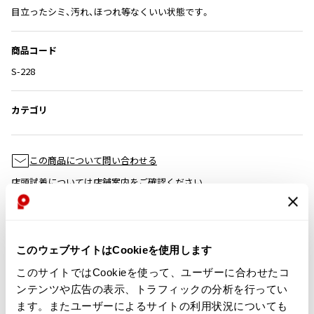
目立ったシミ、汚れ、ほつれ等なくいい状態です。
ISSEY MIYAKE
商品コード
BAO BAO ISSEY MIYAKE
バオバオ イッセイミヤケ
S-228
HOMME PLISSE ISSEY MIYAKE
オムプリッセイッセイミヤケ
カテゴリ
ISSEY MIYAKE
イッセイミヤケ
ISSEY MIYAKE 132 5.
この商品について問い合わせる
イッセイミヤケ 132 5.
店頭試着については
店舗案内
をご確認ください。
ISSEY MIYAKE A-POC
イッセイミヤケエイポック
English Page(Global shipping)
ISSEY MIYAKE FETE
イッセイミヤケフェット
このウェブサイトはCookieを使用します
ISSEY MIYAKE HaaT
このサイトではCookieを使って、ユーザーに合わせたコ
イッセイミヤケハート
ンテンツや広告の表示、トラフィックの分析を行ってい
ISSEY MIYAKE me
ます。またユーザーによるサイトの利用状況についても
イッセイミヤケミー