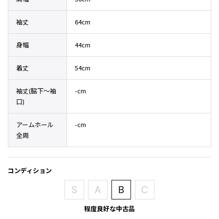
その他アクセサリー
メガネ・サングラス
Y's
袖丈
64cm
メガネ・サングラス
Y's
身幅
44cm
ワイズ
Y's for men
着丈
54cm
ワイズフォーメン
2026.07.16
Denim
袖丈(脇下〜袖
-cm
口)
Y-3
すべてを表示
アームホール
-cm
Y-3
全周
ワイスリー
LIMI feu
コンディション
LIMI feu
リミフゥ
程度良好な中古品