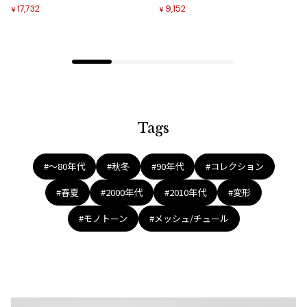
追
追
17,732
9,152
¥
¥
加
加
Tags
#〜80年代
#秋冬
#90年代
#コレクション
#春夏
#2000年代
#2010年代
#変形
#モノトーン
#メッシュ/チュール