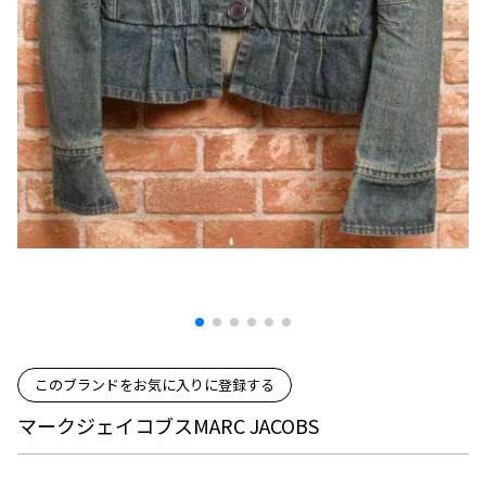
プリーツプリーズ
トップス
コムデギャルソンオムプリュス
COMME des GARCONS SHIRT
ジャンポールゴルチエ
ボトムス
ボトムス
ボトムス
コムデギャルソンシャツ
2026.07.29
ヴィヴィアンウエストウッド
アウター
robe de chambre COMME des GARCONS
Sunglass
ローブドシャンブル コムデギャルソン
スカート
ウールパンツ
メゾン マルジェラ
アクセサリー
tricot COMME des GARCONS
パンツ
コットンパンツ
トリコ コムデギャルソン
デニム
デニム
レディース
ハーフパンツ・キュロット
サルエルパンツ
JUNYA WATANABE
サルエルパンツ
ハーフパンツ
トップス
GANRYU
その他のボトムス
その他のボトムス
ボトムス
ガンリュウ
アウター
JUNYA WATANABE
ジュンヤワタナベ
アクセサリー
アウター
アウター
このブランドをお気に入りに登録する
JUNYA WATANABE MAN
ジュンヤワタナベマン
マークジェイコブスMARC JACOBS
ジャケット
スーツ
メンズ
コート
ジャケット