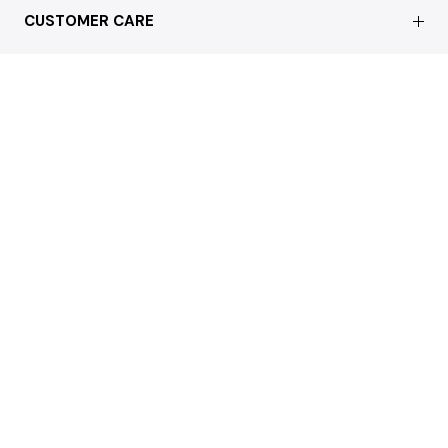
はじめての方へ
CUSTOMER CARE
買取について
よくあるご質問
ショッピングガイド
サステナブルへの取り組み
REGAL
お問い合わせ
会員特典サービス
特定商取引法に基づく表記
配送について
会員登録
プライバシーポリシー
返品について
お客様の声
本店 / Office
Cookieポリシー
お問い合わせ
利用規約
FAX注文