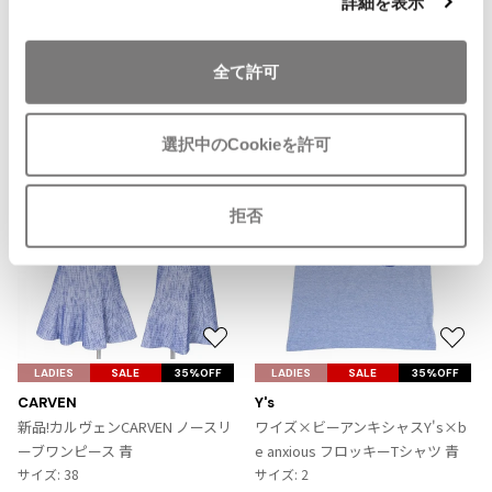
詳細を表示
SOLD
ジャンポールゴルチエオム
加
全て許可
Vivienne Westwood
Recommended Items
Vivienne Westwood
選択中のCookieを許可
ヴィヴィアンウエストウッド
拒否
Maison Margiela
Maison Margiela
メゾンマルジェラ
お
お
気
気
LADIES
SALE
35%OFF
LADIES
SALE
35%OFF
に
に
CARVEN
Y's
入
入
新品!カルヴェンCARVEN ノースリ
ワイズ×ビーアンキシャスY's×b
り
り
ーブワンピース 青
e anxious フロッキーTシャツ 青
に
に
サイズ: 38
サイズ: 2