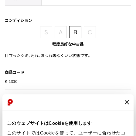
その他アクセサリー
メガネ・サングラス
Y's
メガネ・サングラス
コンディション
Y's
ワイズ
Y's for men
程度良好な中古品
ワイズフォーメン
2026.07.16
Denim
目立ったシミ、汚れ、ほつれ等なくいい状態です。
Y-3
すべてを表示
商品コード
Y-3
K-1330
ワイスリー
販売時期
LIMI feu
０９FW
LIMI feu
このウェブサイトはCookieを使用します
カテゴリ
リミフゥ
このサイトではCookieを使って、ユーザーに合わせたコ