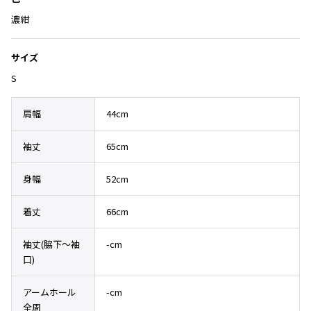
Yohji Yamamoto
ブルゾン
ブルゾン
濃紺
トップス
B Yohji Yamamoto
スーツ
コート
ボトムス
ビーヨウジヤマモト
サイズ
Ground Y
アウター
S
2026.07.23
グラウンドワイ
アクセサリー
アクセサリー
Dye
アクセサリー
REGULATION Yohji Yamamoto
肩幅
44cm
レギュレーション ヨウジヤマモト
バッグ
バッグ
S'YTE
袖丈
65cm
サイト
帽子
帽子
Yohji Yamamoto
身幅
52cm
ストール・マフラー
ストール・マフラー
ヨウジヤマモト
ベルト・サスペンダー
ネクタイ
Yohji Yamamoto FEMME
着丈
66cm
ヨウジヤマモト ファム
パンプス
ベルト・サスペンダー
Yohji Yamamoto NOIR
袖丈(脇下〜袖
-cm
ミュール・サンダル
ブーツ・シューズ
ヨウジヤマモト ノアール
口)
Yohji Yamamoto POUR HOMME
ブーツ・シューズ
スニーカー・サンダル
ヨウジヤマモト プールオム
アームホール
-cm
スニーカー
その他のアクセサリー
全周