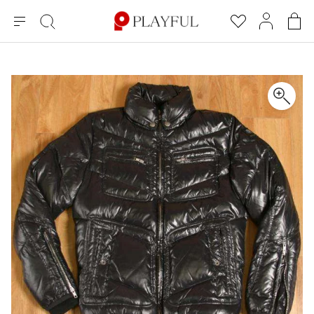
メ
絞
お
マ
シ
ニ
り
気
イ
ョ
ュ
込
に
ペ
ッ
×
ブランドA-Z
INDEX
more brands
トップス
トップス
すべての新着アイテムを表示
すべてのSALEアイテムを表示
ー
み
入
ー
ピ
検
り
ジ
ン
COMME des GARÇONS
索
グ
長袖ブラウス・シャツ
長袖シャツ
ブランド
レディース
バ
半袖ブラウス・シャツ
半袖シャツ
BLACK COMME des GARCONS
ッ
ブラックコムデギャルソン
グ
コムデギャルソン
トップス
カーディガン
ニット
COMME des GARCONS
ジュンヤワタナベ
ボトムス
ニット
カーディガン
コムデギャルソン
ヨウジヤマモト
アウター
COMME des GARCONS COMME des GARCONS
パーカー・スウェット
パーカー・スウェット
コムデギャルソン コムデギャルソン
ワイズ
アクセサリー
ワンピース
ベスト
COMME des GARCONS HOMME
ワイスリー
ベスト・ボレロ
カットソー
コムデギャルソンオム
COMME des GARCONS HOMME DEUX
リミフゥ
Tシャツ・カットソー
Tシャツ・ポロシャツ
メンズ
コムデギャルソン オムドゥ
イッセイミヤケ
ノースリーブ
ノースリーブ
COMME des GARCONS HOMME PLUS