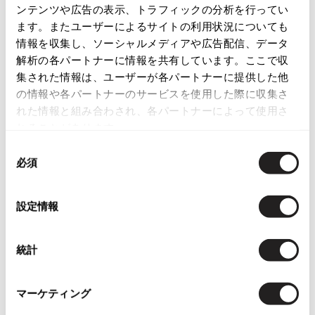
ンテンツや広告の表示、トラフィックの分析を行ってい
ISSEY MIYAKE
この商品について問い合わせる
ます。またユーザーによるサイトの利用状況についても
情報を収集し、ソーシャルメディアや広告配信、データ
店頭試着については
店舗案内
をご確認ください。
BAO BAO ISSEY MIYAKE
解析の各パートナーに情報を共有しています。ここで収
バオバオ イッセイミヤケ
集された情報は、ユーザーが各パートナーに提供した他
English Page(Global shipping)
HOMME PLISSE ISSEY MIYAKE
の情報や各パートナーのサービスを使用した際に収集さ
オムプリッセイッセイミヤケ
れた情報と組み合わされ、各パートナーによって使用さ
ISSEY MIYAKE
れることがあります。
イッセイミヤケ
同
ISSEY MIYAKE 132 5.
必須
意
イッセイミヤケ 132 5.
Checked Items
の
ISSEY MIYAKE A-POC
選
設定情報
イッセイミヤケエイポック
択
ISSEY MIYAKE FETE
イッセイミヤケフェット
統計
ISSEY MIYAKE HaaT
イッセイミヤケハート
マーケティング
ISSEY MIYAKE me
イッセイミヤケミー