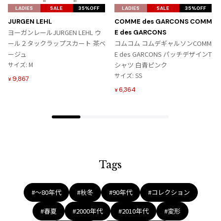
ジャンポールゴルチエオム
気
気
LADIES
SALE
35%OFF
LADIES
SALE
35%OFF
に
に
JURGEN LEHL
COMME des GARCONS COMM
入
入
ヨーガンレールJURGEN LEHL ウ
E des GARCONS
Vivienne Westwood
り
り
ール２タックラップスカート 茶ベ
コムコム コムデギャルソンCOMM
に
に
ージュ
E des GARCONS パッチデザインT
Vivienne Westwood
追
追
サイズ: M
シャツ 白青ピンク
ヴィヴィアンウエストウッド
加
加
サイズ: SS
9,867
¥
6,364
¥
Maison Margiela
Maison Margiela
メゾンマルジェラ
Tags
#〜80年代
#秋冬
#90年代
#コレクション
#春夏
#2000年代
#2010年代
#変形