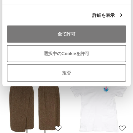
ISSEY MIYAKE MEN / IM MEN
お
イッセイミヤケメン / アイムメン
気
詳細を表示
ディーゼルDIESEL 09FWダウン
に
ジャケット 濃紺
入
サイズ: S
PLEATS PLEAS
全て許可
り
SOLD
に
PLEATS PLEASE
追
プリーツプリーズ
選択中のCookieを許可
加
Recommended Items
Jean Paul GAULTIER
拒否
Jean-Paul GAULTIER
ジャンポールゴルチエ
Jean-Paul GAULTIER CLASSIQUE
ジャンポールゴルチエクラシック
Jean-Paul GAULTIER FEMME
ジャンポールゴルチエファム
Jean-Paul GAULTIER HOMME
お
お