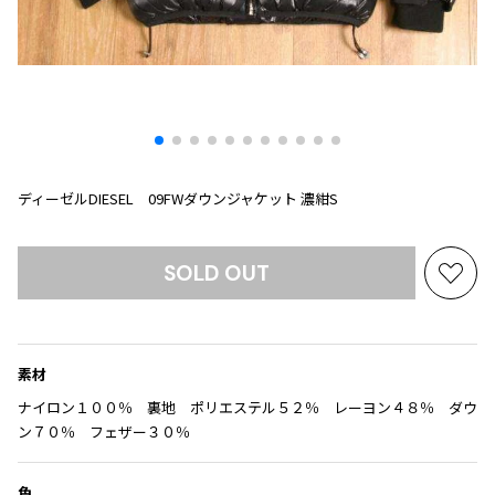
プリーツプリーズ
トップス
コムデギャルソンオムプリュス
COMME des GARCONS SHIRT
ジャンポールゴルチエ
ボトムス
ボトムス
ボトムス
コムデギャルソンシャツ
2026.07.29
ヴィヴィアンウエストウッド
アウター
robe de chambre COMME des GARCONS
Sunglass
ローブドシャンブル コムデギャルソン
スカート
ウールパンツ
メゾン マルジェラ
アクセサリー
tricot COMME des GARCONS
パンツ
コットンパンツ
トリコ コムデギャルソン
デニム
デニム
ディーゼルDIESEL 09FWダウンジャケット 濃紺S
レディース
ハーフパンツ・キュロット
サルエルパンツ
JUNYA WATANABE
サルエルパンツ
ハーフパンツ
SOLD OUT
トップス
お
GANRYU
その他のボトムス
その他のボトムス
気
ボトムス
ガンリュウ
に
アウター
JUNYA WATANABE
入
ジュンヤワタナベ
素材
り
アクセサリー
アウター
アウター
JUNYA WATANABE MAN
に
ナイロン１００％ 裏地 ポリエステル５２％ レーヨン４８％ ダウ
ジュンヤワタナベマン
追
ン７０％ フェザー３０％
ジャケット
スーツ
加
メンズ
コート
ジャケット
色