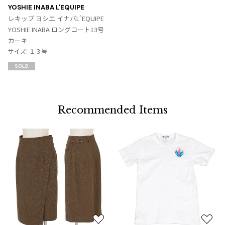
に
YOSHIE INABA L'EQUIPE
入
レキップ ヨシエ イナバL’EQUIPE
り
YOSHIE INABA ロングコート13号
に
カーキ
追
サイズ: １３号
加
SOLD
Recommended Items
お
お