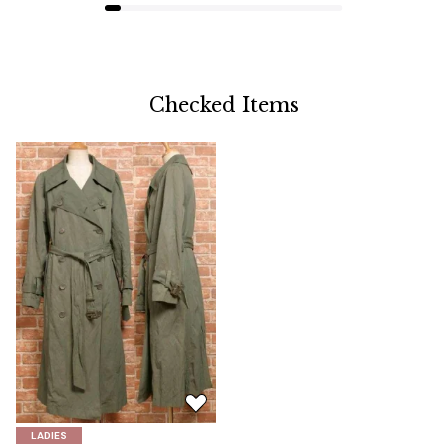
Checked Items
お
気
LADIES