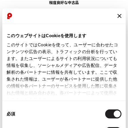
程度良好な中古品
ISSEY MIYAKE
目立ったシミ、汚れ、ほつれ等なくいい状態です。
BAO BAO ISSEY MIYAKE
バオバオ イッセイミヤケ
商品コード
このウェブサイトはCookieを使用します
HOMME PLISSE ISSEY MIYAKE
K-1219
オムプリッセイッセイミヤケ
このサイトではCookieを使って、ユーザーに合わせたコ
ISSEY MIYAKE
ンテンツや広告の表示、トラフィックの分析を行ってい
重量
イッセイミヤケ
ます。またユーザーによるサイトの利用状況についても
860g
ISSEY MIYAKE 132 5.
情報を収集し、ソーシャルメディアや広告配信、データ
イッセイミヤケ 132 5.
解析の各パートナーに情報を共有しています。ここで収
カテゴリ
ISSEY MIYAKE A-POC
集された情報は、ユーザーが各パートナーに提供した他
イッセイミヤケエイポック
の情報や各パートナーのサービスを使用した際に収集さ
レディース
アウター
コート
ISSEY MIYAKE FETE
れた情報と組み合わされ、各パートナーによって使用さ
イッセイミヤケフェット
れることがあります。
この商品について問い合わせる
ISSEY MIYAKE HaaT
同
イッセイミヤケハート
店頭試着については
店舗案内
をご確認ください。
必須
意
ISSEY MIYAKE me
の
イッセイミヤケミー
English Page(Global shipping)