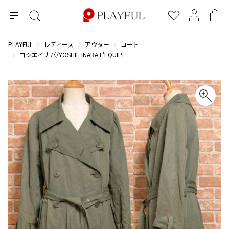
メ
絞
お
マ
シ
ニ
り
気
イ
ョ
ュ
込
に
ペ
ッ
PLAYFUL
レディース
アウター
コート
×
ブランドA-Z
INDEX
more brands
トップス
トップス
すべての新着アイテムを表示
すべてのSALEアイテムを表示
ー
み
入
ー
ピ
ヨシエイナバ/YOSHIE INABA L'EQUIPE
検
り
ジ
ン
COMME des GARÇONS
索
グ
長袖ブラウス・シャツ
長袖シャツ
ブランド
レディース
バ
半袖ブラウス・シャツ
半袖シャツ
BLACK COMME des GARCONS
ッ
ブラックコムデギャルソン
グ
コムデギャルソン
トップス
カーディガン
ニット
COMME des GARCONS
ジュンヤワタナベ
ボトムス
ニット
カーディガン
コムデギャルソン
ヨウジヤマモト
アウター
COMME des GARCONS COMME des GARCONS
パーカー・スウェット
パーカー・スウェット
コムデギャルソン コムデギャルソン
ワイズ
アクセサリー
ワンピース
ベスト
COMME des GARCONS HOMME
ワイスリー
ベスト・ボレロ
カットソー
コムデギャルソンオム
COMME des GARCONS HOMME DEUX
リミフゥ
Tシャツ・カットソー
Tシャツ・ポロシャツ
メンズ
コムデギャルソン オムドゥ
イッセイミヤケ
ノースリーブ
ノースリーブ
COMME des GARCONS HOMME PLUS