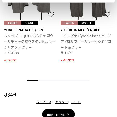
ジャンポールゴルチエオム
お
お
Vivienne Westwood
気
気
LADIES
10%OFF
LADIES
10%OFF
に
に
YOSHIE INABA L'EQUIPE
YOSHIE INABA L'EQUIPE
Vivienne Westwood
入
入
レキップL'EQUIPE カシミヤ混ウ
ヨシエイナバyoshie inaba バーズ
ヴィヴィアンウエストウッド
り
り
ールチェック織りスタンドカラー
アイ織りファーカラーカシミヤコ
に
に
ジャケット グレー
ート 黒グレー
追
追
サイズ: 38
サイズ: 9
Maison Margiela
加
加
19,602
40,392
¥
¥
Maison Margiela
メゾンマルジェラ
834
件
レディース
アウター
コート
more ITEMS