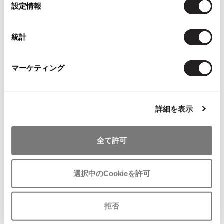
選
設定情報
ISSEY MIYAKE MEN / IM MEN
択
イッセイミヤケメン / アイムメン
統計
PLEATS PLEAS
マーケティング
You May Also Like
PLEATS PLEASE
プリーツプリーズ
11
件
詳細を表示
アウター
コート
ヨシエイナバ/YOSHIE INABA L'EQUIPE
Jean Paul GAULTIER
more ITEMS
全て許可
Jean-Paul GAULTIER
ジャンポールゴルチエ
Jean-Paul GAULTIER CLASSIQUE
選択中のCookieを許可
ジャンポールゴルチエクラシック
Jean-Paul GAULTIER FEMME
ジャンポールゴルチエファム
拒否
Jean-Paul GAULTIER HOMME