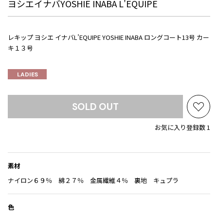
Yohji Yamamoto
ヨシエイナバYOSHIE INABA L'EQUIPE
ブルゾン
ブルゾン
トップス
B Yohji Yamamoto
スーツ
コート
ボトムス
ビーヨウジヤマモト
レキップ ヨシエ イナバL’EQUIPE YOSHIE INABA ロングコート13号 カー
キ１３号
Ground Y
アウター
2026.07.23
グラウンドワイ
アクセサリー
アクセサリー
Dye
アクセサリー
REGULATION Yohji Yamamoto
LADIES
レギュレーション ヨウジヤマモト
バッグ
バッグ
S'YTE
SOLD OUT
サイト
帽子
帽子
お
Yohji Yamamoto
気
ストール・マフラー
ストール・マフラー
お気に入り登録数 1
ヨウジヤマモト
に
ベルト・サスペンダー
ネクタイ
入
Yohji Yamamoto FEMME
り
ヨウジヤマモト ファム
パンプス
ベルト・サスペンダー
に
素材
Yohji Yamamoto NOIR
ミュール・サンダル
ブーツ・シューズ
追
ヨウジヤマモト ノアール
ナイロン６９％ 綿２７％ 金属繊維４％ 裏地 キュプラ
加
Yohji Yamamoto POUR HOMME
ブーツ・シューズ
スニーカー・サンダル
ヨウジヤマモト プールオム
色
スニーカー
その他のアクセサリー