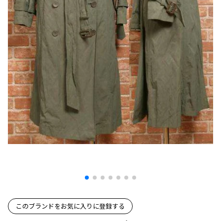
プリーツプリーズ
トップス
コムデギャルソンオムプリュス
COMME des GARCONS SHIRT
ジャンポールゴルチエ
ボトムス
ボトムス
ボトムス
コムデギャルソンシャツ
2026.07.29
ヴィヴィアンウエストウッド
アウター
robe de chambre COMME des GARCONS
Sunglass
ローブドシャンブル コムデギャルソン
スカート
ウールパンツ
メゾン マルジェラ
アクセサリー
tricot COMME des GARCONS
パンツ
コットンパンツ
トリコ コムデギャルソン
デニム
デニム
レディース
ハーフパンツ・キュロット
サルエルパンツ
JUNYA WATANABE
サルエルパンツ
ハーフパンツ
トップス
GANRYU
その他のボトムス
その他のボトムス
ボトムス
ガンリュウ
アウター
JUNYA WATANABE
ジュンヤワタナベ
アクセサリー
アウター
アウター
JUNYA WATANABE MAN
ジュンヤワタナベマン
ジャケット
スーツ
このブランドをお気に入りに登録する
メンズ
コート
ジャケット