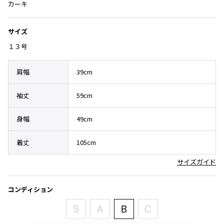
カーキ
その他アクセサリー
メガネ・サングラス
Y's
メガネ・サングラス
サイズ
Y's
１３号
ワイズ
Y's for men
肩幅
39cm
ワイズフォーメン
2026.07.16
Denim
袖丈
59cm
Y-3
すべてを表示
身幅
49cm
Y-3
ワイスリー
着丈
105cm
サイズガイド
LIMI feu
コンディション
LIMI feu
リミフゥ