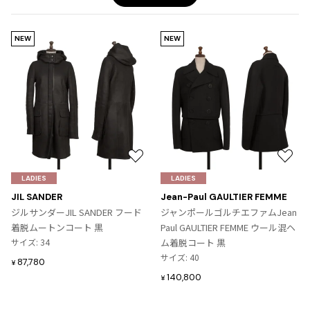
NEW
NEW
お
お
気
気
LADIES
LADIES
に
に
JIL SANDER
Jean-Paul GAULTIER FEMME
入
入
ジルサンダーJIL SANDER フード
ジャンポールゴルチエファムJean
り
り
着脱ムートンコート 黒
Paul GAULTIER FEMME ウール混ヘ
に
に
サイズ: 34
ム着脱コート 黒
追
追
サイズ: 40
87,780
¥
加
加
140,800
¥