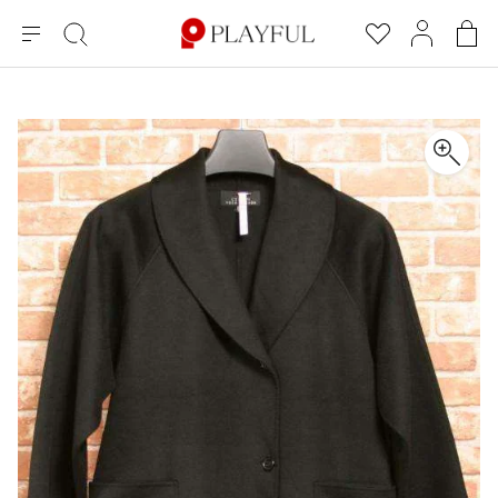
メ
絞
お
マ
シ
ニ
り
気
イ
ョ
ュ
込
に
ペ
ッ
×
ブランドA-Z
INDEX
more brands
トップス
トップス
すべての新着アイテムを表示
すべてのSALEアイテムを表示
ー
み
入
ー
ピ
検
り
ジ
ン
COMME des GARÇONS
索
グ
長袖ブラウス・シャツ
長袖シャツ
ブランド
レディース
バ
半袖ブラウス・シャツ
半袖シャツ
BLACK COMME des GARCONS
ッ
ブラックコムデギャルソン
グ
コムデギャルソン
トップス
カーディガン
ニット
COMME des GARCONS
ジュンヤワタナベ
ボトムス
ニット
カーディガン
コムデギャルソン
ヨウジヤマモト
アウター
COMME des GARCONS COMME des GARCONS
パーカー・スウェット
パーカー・スウェット
コムデギャルソン コムデギャルソン
ワイズ
アクセサリー
ワンピース
ベスト
COMME des GARCONS HOMME
ワイスリー
ベスト・ボレロ
カットソー
コムデギャルソンオム
COMME des GARCONS HOMME DEUX
リミフゥ
Tシャツ・カットソー
Tシャツ・ポロシャツ
メンズ
コムデギャルソン オムドゥ
イッセイミヤケ
ノースリーブ
ノースリーブ
COMME des GARCONS HOMME PLUS