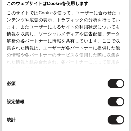
このウェブサイトはCookieを使用します
K-1206
ISSEY MIYAKE
このサイトではCookieを使って、ユーザーに合わせたコ
カテゴリ
ンテンツや広告の表示、トラフィックの分析を行ってい
BAO BAO ISSEY MIYAKE
ます。またユーザーによるサイトの利用状況についても
バオバオ イッセイミヤケ
情報を収集し、ソーシャルメディアや広告配信、データ
HOMME PLISSE ISSEY MIYAKE
この商品について問い合わせる
解析の各パートナーに情報を共有しています。ここで収
オムプリッセイッセイミヤケ
集された情報は、ユーザーが各パートナーに提供した他
店頭試着については
店舗案内
をご確認ください。
ISSEY MIYAKE
の情報や各パートナーのサービスを使用した際に収集さ
イッセイミヤケ
れた情報と組み合わされ、各パートナーによって使用さ
English Page(Global shipping)
ISSEY MIYAKE 132 5.
れることがあります。
イッセイミヤケ 132 5.
同
ISSEY MIYAKE A-POC
必須
意
イッセイミヤケエイポック
の
ISSEY MIYAKE FETE
選
イッセイミヤケフェット
設定情報
択
Checked Items
ISSEY MIYAKE HaaT
イッセイミヤケハート
統計
ISSEY MIYAKE me
イッセイミヤケミー