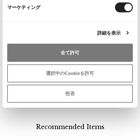
ISSEY MIYAKE MEN / IM MEN
マーケティング
イッセイミヤケメン / アイムメン
PLEATS PLEAS
詳細を表示
PLEATS PLEASE
全て許可
お
プリーツプリーズ
気
YOSHIE INABA L'EQUIPE
に
レキップ ヨシエ イナバL’EQUIPE
選択中のCookieを許可
Jean Paul GAULTIER
入
YOSHIE INABAカシミヤジャケット
り
9 黒
に
Jean-Paul GAULTIER
サイズ: ９号
拒否
追
ジャンポールゴルチエ
SOLD
加
Jean-Paul GAULTIER CLASSIQUE
ジャンポールゴルチエクラシック
Jean-Paul GAULTIER FEMME
Recommended Items
ジャンポールゴルチエファム
Jean-Paul GAULTIER HOMME