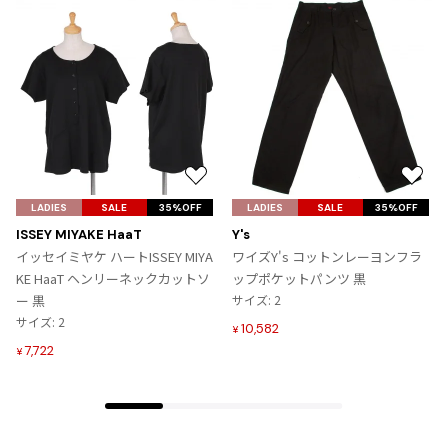
ジャンポールゴルチエオム
Vivienne Westwood
Vivienne Westwood
ヴィヴィアンウエストウッド
お
お
Maison Margiela
気
気
LADIES
SALE
35%OFF
LADIES
SALE
35%OFF
に
に
ISSEY MIYAKE HaaT
Y's
入
入
Maison Margiela
イッセイミヤケ ハートISSEY MIYA
ワイズY's コットンレーヨンフラ
り
り
メゾンマルジェラ
KE HaaT ヘンリーネックカットソ
ップポケットパンツ 黒
に
に
ー 黒
サイズ: 2
追
追
サイズ: 2
10,582
¥
加
加
7,722
¥