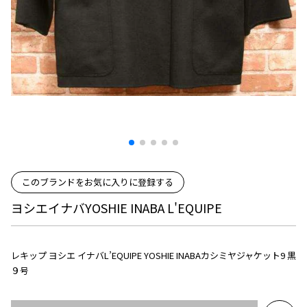
プリーツプリーズ
トップス
コムデギャルソンオムプリュス
COMME des GARCONS SHIRT
ジャンポールゴルチエ
ボトムス
ボトムス
ボトムス
コムデギャルソンシャツ
2026.08.08
ヴィヴィアンウエストウッド
アウター
robe de chambre COMME des GARCONS
Mesh
ローブドシャンブル コムデギャルソン
スカート
ウールパンツ
メゾン マルジェラ
アクセサリー
tricot COMME des GARCONS
パンツ
コットンパンツ
トリコ コムデギャルソン
デニム
デニム
レディース
ハーフパンツ・キュロット
サルエルパンツ
JUNYA WATANABE
サルエルパンツ
ハーフパンツ
トップス
このブランドをお気に入りに登録する
GANRYU
その他のボトムス
その他のボトムス
ボトムス
ガンリュウ
ヨシエイナバYOSHIE INABA L'EQUIPE
アウター
JUNYA WATANABE
ジュンヤワタナベ
アクセサリー
アウター
アウター
JUNYA WATANABE MAN
レキップ ヨシエ イナバL’EQUIPE YOSHIE INABAカシミヤジャケット9 黒
ジュンヤワタナベマン
９号
ジャケット
スーツ
メンズ
コート
ジャケット