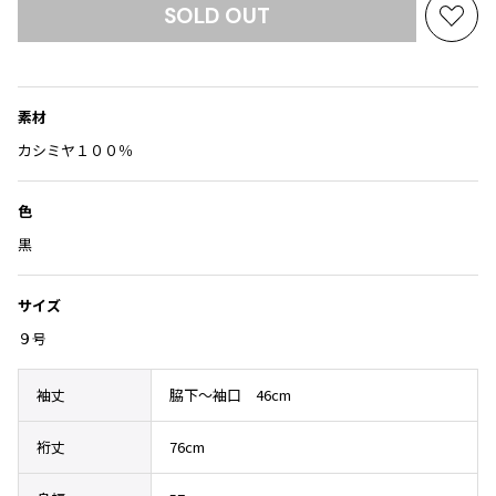
Yohji Yamamoto
SOLD OUT
お
ブルゾン
ブルゾン
トップス
気
B Yohji Yamamoto
スーツ
コート
に
ボトムス
ビーヨウジヤマモト
入
Ground Y
素材
アウター
り
2026.07.29
グラウンドワイ
に
カシミヤ１００％
アクセサリー
アクセサリー
Sunglass
アクセサリー
REGULATION Yohji Yamamoto
追
レギュレーション ヨウジヤマモト
加
色
バッグ
バッグ
S'YTE
サイト
黒
帽子
帽子
Yohji Yamamoto
ストール・マフラー
ストール・マフラー
ヨウジヤマモト
サイズ
ベルト・サスペンダー
ネクタイ
Yohji Yamamoto FEMME
９号
ヨウジヤマモト ファム
パンプス
ベルト・サスペンダー
Yohji Yamamoto NOIR
袖丈
脇下～袖口 46cm
ミュール・サンダル
ブーツ・シューズ
ヨウジヤマモト ノアール
Yohji Yamamoto POUR HOMME
ブーツ・シューズ
スニーカー・サンダル
裄丈
76cm
ヨウジヤマモト プールオム
スニーカー
その他のアクセサリー