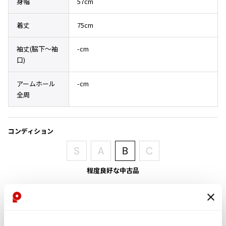
身幅
57cm
その他アクセサリー
メガネ・サングラス
Y's
メガネ・サングラス
着丈
75cm
Y's
袖丈(脇下〜袖
-cm
ワイズ
口)
Y's for men
ワイズフォーメン
2026.07.23
アームホール
-cm
Dye
全周
Y-3
すべてを表示
コンディション
Y-3
ワイスリー
程度良好な中古品
LIMI feu
目立ったシミ、汚れ、ほつれ等なくいい状態です。
LIMI feu
リミフゥ
商品コード