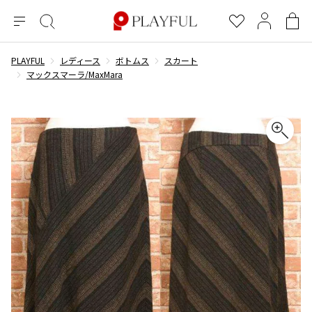
メ
絞
お
マ
シ
ニ
り
気
イ
ョ
ュ
込
に
ペ
ッ
PLAYFUL
レディース
ボトムス
スカート
×
ブランドA-Z
INDEX
more brands
トップス
トップス
すべての新着アイテムを表示
すべてのSALEアイテムを表示
ー
み
入
ー
ピ
マックスマーラ/MaxMara
検
り
ジ
ン
COMME des GARÇONS
索
グ
長袖ブラウス・シャツ
長袖シャツ
ブランド
レディース
バ
半袖ブラウス・シャツ
半袖シャツ
BLACK COMME des GARCONS
ッ
ブラックコムデギャルソン
グ
コムデギャルソン
トップス
カーディガン
ニット
COMME des GARCONS
ジュンヤワタナベ
ボトムス
ニット
カーディガン
コムデギャルソン
ヨウジヤマモト
アウター
COMME des GARCONS COMME des GARCONS
パーカー・スウェット
パーカー・スウェット
コムデギャルソン コムデギャルソン
ワイズ
アクセサリー
ワンピース
ベスト
COMME des GARCONS HOMME
ワイスリー
ベスト・ボレロ
カットソー
コムデギャルソンオム
COMME des GARCONS HOMME DEUX
リミフゥ
Tシャツ・カットソー
Tシャツ・ポロシャツ
メンズ
コムデギャルソン オムドゥ
イッセイミヤケ
ノースリーブ
ノースリーブ
COMME des GARCONS HOMME PLUS