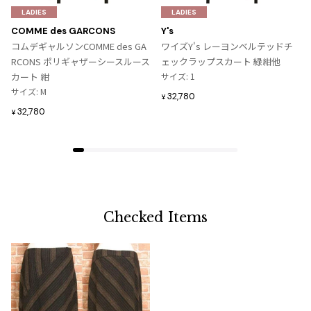
気
気
LADIES
LADIES
に
に
COMME des GARCONS
Y's
入
入
コムデギャルソンCOMME des GA
ワイズY's レーヨンベルテッドチ
り
り
RCONS ポリギャザーシースルース
ェックラップスカート 緑紺他
に
に
カート 紺
サイズ: 1
追
追
サイズ: M
32,780
¥
加
加
32,780
¥
Checked Items