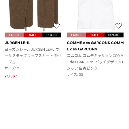
お
お
気
気
LADIES
SALE
35%OFF
LADIES
SALE
35%OFF
に
に
JURGEN LEHL
COMME des GARCONS COMM
入
入
ヨーガンレールJURGEN LEHL ウ
E des GARCONS
り
り
ール２タックラップスカート 茶ベ
コムコム コムデギャルソンCOMM
に
に
ージュ
E des GARCONS パッチデザインT
追
追
サイズ: M
シャツ 白青ピンク
加
加
サイズ: SS
9,867
¥
6,364
¥
Tags