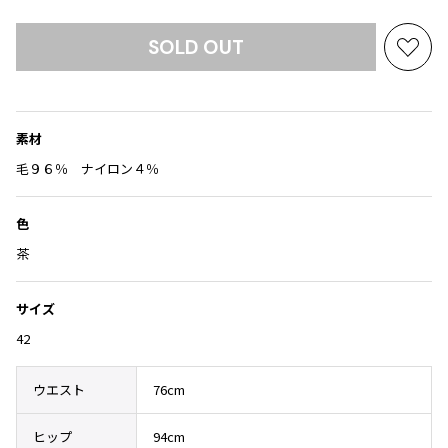
Yohji Yamamoto
ブルゾン
ブルゾン
トップス
SOLD OUT
B Yohji Yamamoto
お
スーツ
コート
ボトムス
ビーヨウジヤマモト
気
Ground Y
に
アウター
2026.07.29
グラウンドワイ
入
アクセサリー
アクセサリー
Sunglass
素材
アクセサリー
り
REGULATION Yohji Yamamoto
に
毛９６％ ナイロン４％
レギュレーション ヨウジヤマモト
追
バッグ
バッグ
S'YTE
加
サイト
色
帽子
帽子
Yohji Yamamoto
茶
ストール・マフラー
ストール・マフラー
ヨウジヤマモト
ベルト・サスペンダー
ネクタイ
Yohji Yamamoto FEMME
サイズ
ヨウジヤマモト ファム
パンプス
ベルト・サスペンダー
42
Yohji Yamamoto NOIR
ミュール・サンダル
ブーツ・シューズ
ヨウジヤマモト ノアール
ウエスト
76cm
Yohji Yamamoto POUR HOMME
ブーツ・シューズ
スニーカー・サンダル
ヨウジヤマモト プールオム
スニーカー
その他のアクセサリー
ヒップ
94cm