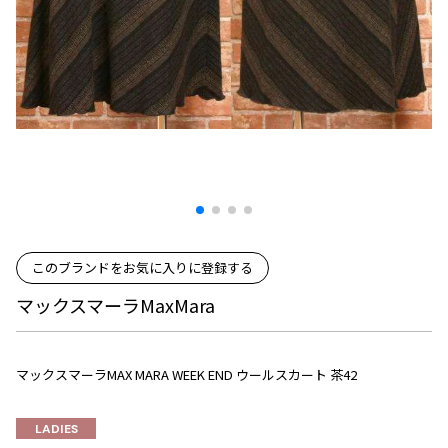
プリーツプリーズ
トップス
コムデギャルソンオムプリュス
COMME des GARCONS SHIRT
ジャンポールゴルチエ
ボトムス
ボトムス
ボトムス
コムデギャルソンシャツ
2026.08.08
ヴィヴィアンウエストウッド
アウター
robe de chambre COMME des GARCONS
Mesh
ローブドシャンブル コムデギャルソン
スカート
ウールパンツ
メゾン マルジェラ
アクセサリー
tricot COMME des GARCONS
パンツ
コットンパンツ
トリコ コムデギャルソン
デニム
デニム
レディース
ハーフパンツ・キュロット
サルエルパンツ
JUNYA WATANABE
サルエルパンツ
ハーフパンツ
トップス
このブランドをお気に入りに登録する
GANRYU
その他のボトムス
その他のボトムス
ボトムス
ガンリュウ
マックスマーラMaxMara
アウター
JUNYA WATANABE
ジュンヤワタナベ
アクセサリー
アウター
アウター
JUNYA WATANABE MAN
マックスマーラMAX MARA WEEK END ウールスカート 茶42
ジュンヤワタナベマン
ジャケット
スーツ
LADIES
メンズ
コート
ジャケット