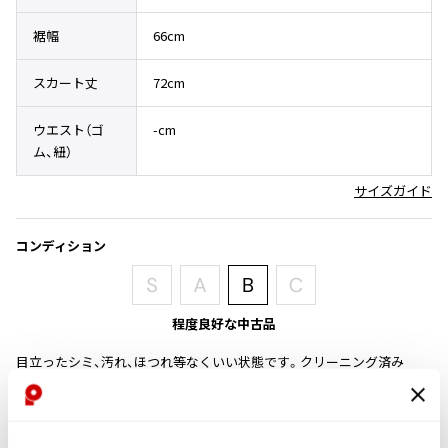
その他アクセサリー
メガネ・サングラス
Y's
裾幅
66cm
メガネ・サングラス
Y's
スカート丈
72cm
ワイズ
Y's for men
ウエスト（ゴ
-cm
ワイズフォーメン
ム、紐）
2026.07.23
Dye
サイズガイド
Y-3
すべてを表示
コンディション
Y-3
ワイスリー
程度良好な中古品
LIMI feu
目立ったシミ、汚れ、ほつれ等なくいい状態です。クリーニング済み
LIMI feu
リミフゥ
商品コード
K-1202