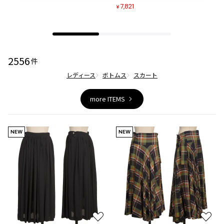
加
加
ジャンポールゴルチエオム
7,821
¥
Vivienne Westwood
2556
Vivienne Westwood
件
ヴィヴィアンウエストウッド
レディース
ボトムス
スカート
more ITEMS
Maison Margiela
Maison Margiela
NEW
NEW
メゾンマルジェラ
お
お