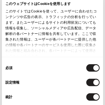
このウェブサイトはCookieを使用します
ISSEY MIYAKE
このサイトではCookieを使って、ユーザーに合わせたコ
カテゴリ
ンテンツや広告の表示、トラフィックの分析を行ってい
BAO BAO ISSEY MIYAKE
レディース
ボトムス
スカート
ます。またユーザーによるサイトの利用状況についても
バオバオ イッセイミヤケ
情報を収集し、ソーシャルメディアや広告配信、データ
HOMME PLISSE ISSEY MIYAKE
解析の各パートナーに情報を共有しています。ここで収
この商品について問い合わせる
オムプリッセイッセイミヤケ
集された情報は、ユーザーが各パートナーに提供した他
ISSEY MIYAKE
店頭試着については
店舗案内
をご確認ください。
の情報や各パートナーのサービスを使用した際に収集さ
イッセイミヤケ
れた情報と組み合わされ、各パートナーによって使用さ
ISSEY MIYAKE 132 5.
English Page(Global shipping)
れることがあります。
イッセイミヤケ 132 5.
同
ISSEY MIYAKE A-POC
必須
意
イッセイミヤケエイポック
の
ISSEY MIYAKE FETE
選
イッセイミヤケフェット
設定情報
択
You May Also Like
ISSEY MIYAKE HaaT
イッセイミヤケハート
統計
5
件
ISSEY MIYAKE me
イッセイミヤケミー