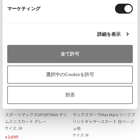
ボトムス
スカート
マックスマーラ/MaxMara
ISSEY MIYAKE MEN / IM MEN
マーケティング
イッセイミヤケメン / アイムメン
more ITEMS
PLEATS PLEAS
詳細を表示
PLEATS PLEASE
全て許可
プリーツプリーズ
Jean Paul GAULTIER
選択中のCookieを許可
Jean-Paul GAULTIER
お
お
拒否
ジャンポールゴルチエ
気
気
LADIES
SALE
50%OFF
LADIES
10%OFF
Jean-Paul GAULTIER CLASSIQUE
に
に
MaxMara
MaxMara
ジャンポールゴルチエクラシック
入
入
スポーツマックスSPORTMAX デニ
マックスマーラMax Mara リーフプ
り
り
Jean-Paul GAULTIER FEMME
ムミニスカート グレー
リントギャザースカート 白ベージ
に
に
ジャンポールゴルチエファム
サイズ: 36
ュ他
追
追
サイズ: M
Jean-Paul GAULTIER HOMME
2,695
¥