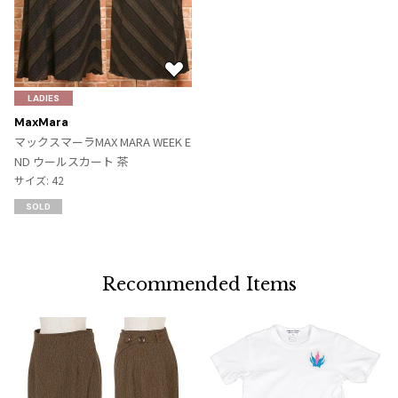
お
気
LADIES
に
MaxMara
入
マックスマーラMAX MARA WEEK E
り
ND ウールスカート 茶
に
サイズ: 42
追
SOLD
加
Recommended Items