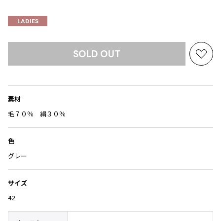
Yohji Yamamoto
ブルゾン
ブルゾン
トップス
LADIES
B Yohji Yamamoto
スーツ
コート
ボトムス
ビーヨウジヤマモト
Ground Y
アウター
SOLD OUT
2026.07.29
お
グラウンドワイ
アクセサリー
アクセサリー
Sunglass
アクセサリー
気
REGULATION Yohji Yamamoto
に
レギュレーション ヨウジヤマモト
入
バッグ
バッグ
S'YTE
素材
り
サイト
帽子
帽子
に
毛７０％ 絹３０％
Yohji Yamamoto
追
ストール・マフラー
ストール・マフラー
ヨウジヤマモト
加
色
ベルト・サスペンダー
ネクタイ
Yohji Yamamoto FEMME
グレー
ヨウジヤマモト ファム
パンプス
ベルト・サスペンダー
Yohji Yamamoto NOIR
ミュール・サンダル
ブーツ・シューズ
ヨウジヤマモト ノアール
サイズ
Yohji Yamamoto POUR HOMME
ブーツ・シューズ
スニーカー・サンダル
42
ヨウジヤマモト プールオム
スニーカー
その他のアクセサリー