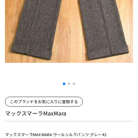
プリーツプリーズ
トップス
コムデギャルソンオムプリュス
COMME des GARCONS SHIRT
ジャンポールゴルチエ
ボトムス
ボトムス
ボトムス
コムデギャルソンシャツ
2026.08.08
ヴィヴィアンウエストウッド
アウター
robe de chambre COMME des GARCONS
Mesh
ローブドシャンブル コムデギャルソン
スカート
ウールパンツ
メゾン マルジェラ
アクセサリー
tricot COMME des GARCONS
パンツ
コットンパンツ
トリコ コムデギャルソン
デニム
デニム
レディース
ハーフパンツ・キュロット
サルエルパンツ
JUNYA WATANABE
サルエルパンツ
ハーフパンツ
トップス
GANRYU
その他のボトムス
その他のボトムス
ボトムス
ガンリュウ
アウター
JUNYA WATANABE
このブランドをお気に入りに登録する
ジュンヤワタナベ
アクセサリー
アウター
アウター
マックスマーラMaxMara
JUNYA WATANABE MAN
ジュンヤワタナベマン
ジャケット
スーツ
メンズ
マックスマーラMAX MARA ウールシルクパンツ グレー42
コート
ジャケット