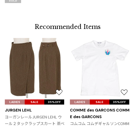
SOLD
加
Recommended Items
お
お
気
気
LADIES
SALE
35%OFF
LADIES
SALE
35%OFF
に
に
JURGEN LEHL
COMME des GARCONS COMM
入
入
ヨーガンレールJURGEN LEHL ウ
E des GARCONS
り
り
ール２タックラップスカート 茶ベ
コムコム コムデギャルソンCOMM
に
に
ージュ
E des GARCONS パッチデザインT
追
追