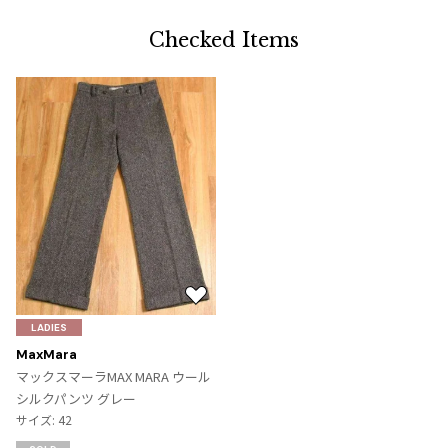
Checked Items
お
気
LADIES
に
MaxMara
入
マックスマーラMAX MARA ウール
り
シルクパンツ グレー
に
サイズ: 42
追