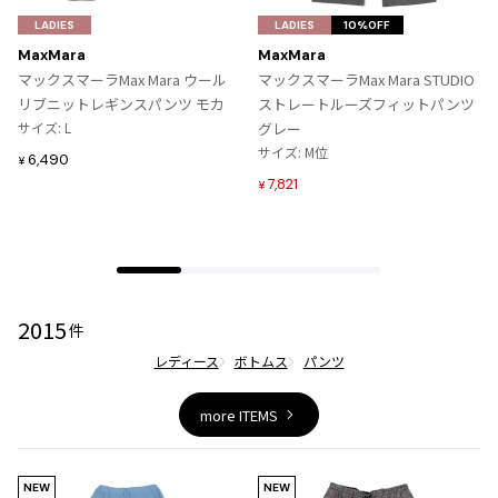
気
気
LADIES
LADIES
10%OFF
に
に
MaxMara
MaxMara
入
入
マックスマーラMax Mara ウール
マックスマーラMax Mara STUDIO
り
り
リブニットレギンスパンツ モカ
ストレートルーズフィットパンツ
に
に
サイズ: L
グレー
追
追
サイズ: M位
6,490
¥
加
加
7,821
¥
2015
件
レディース
ボトムス
パンツ
more ITEMS
NEW
NEW