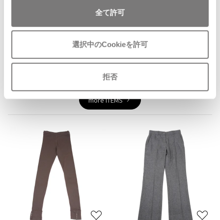
ジャンポールゴルチエオム
全て許可
Vivienne Westwood
You May Also Like
選択中のCookieを許可
Vivienne Westwood
8
件
ヴィヴィアンウエストウッド
ボトムス
パンツ
マックスマーラ/MaxMara
拒否
more ITEMS
Maison Margiela
Maison Margiela
メゾンマルジェラ
お
お