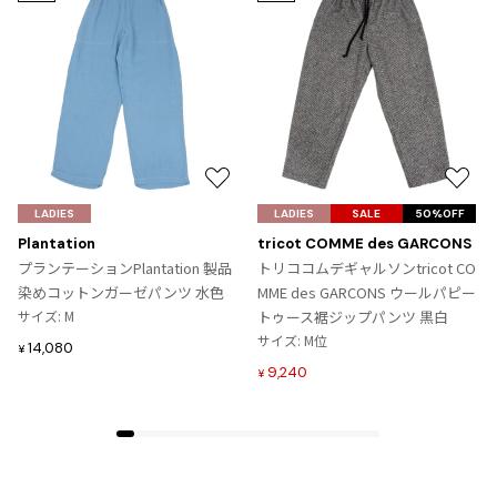
お
お
気
気
LADIES
LADIES
SALE
50%OFF
に
に
Plantation
tricot COMME des GARCONS
入
入
プランテーションPlantation 製品
トリココムデギャルソンtricot CO
り
り
染めコットンガーゼパンツ 水色
MME des GARCONS ウールパピー
に
に
サイズ: M
トゥース裾ジップパンツ 黒白
追
追
サイズ: M位
14,080
¥
加
加
9,240
¥