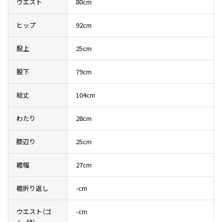
ウエスト
80cm
その他アクセサリー
メガネ・サングラス
Y's
メガネ・サングラス
ヒップ
92cm
Y's
股上
25cm
ワイズ
Y's for men
股下
79cm
ワイズフォーメン
2026.07.23
Dye
総丈
104cm
Y-3
すべてを表示
わたり
28cm
Y-3
ワイスリー
膝辺り
25cm
裾幅
27cm
LIMI feu
裾折り返し
-cm
LIMI feu
リミフゥ
ウエスト（ゴ
-cm