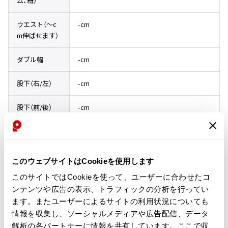
ム、紐）
ISSEY MIYAKE
ウエスト（〜c
-cm
m伸ばせます）
BAO BAO ISSEY MIYAKE
バオバオ イッセイミヤケ
ダブル幅
-cm
HOMME PLISSE ISSEY MIYAKE
オムプリッセイッセイミヤケ
股下（右/左）
-cm
ISSEY MIYAKE
イッセイミヤケ
股下（前/後）
-cm
ISSEY MIYAKE 132 5.
イッセイミヤケ 132 5.
股下（短/長）
-cm
ISSEY MIYAKE A-POC
イッセイミヤケエイポック
ダブル幅
5ｃｍ
このウェブサイトはCookieを使用します
ISSEY MIYAKE FETE
サイズガイド
イッセイミヤケフェット
このサイトではCookieを使って、ユーザーに合わせたコ
ンテンツや広告の表示、トラフィックの分析を行ってい
ISSEY MIYAKE HaaT
イッセイミヤケハート
ます。またユーザーによるサイトの利用状況についても
コンディション
情報を収集し、ソーシャルメディアや広告配信、データ
ISSEY MIYAKE me
イッセイミヤケミー
解析の各パートナーに情報を共有しています。ここで収