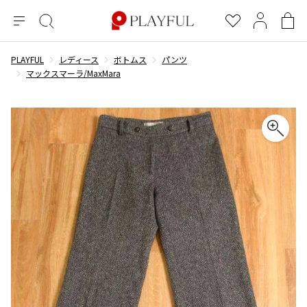
メ
絞
お
マ
シ
ニ
り
気
イ
ョ
ュ
込
に
ペ
ッ
PLAYFUL
レディース
ボトムス
パンツ
×
ブランドA-Z
INDEX
more brands
トップス
トップス
すべての新着アイテムを表示
すべてのSALEアイテムを表示
ー
み
入
ー
ピ
マックスマーラ/MaxMara
検
り
ジ
ン
COMME des GARÇONS
索
グ
長袖ブラウス・シャツ
長袖シャツ
ブランド
レディース
バ
半袖ブラウス・シャツ
半袖シャツ
BLACK COMME des GARCONS
ッ
ブラックコムデギャルソン
グ
コムデギャルソン
トップス
カーディガン
ニット
COMME des GARCONS
ジュンヤワタナベ
ボトムス
ニット
カーディガン
コムデギャルソン
ヨウジヤマモト
アウター
COMME des GARCONS COMME des GARCONS
パーカー・スウェット
パーカー・スウェット
コムデギャルソン コムデギャルソン
ワイズ
アクセサリー
ワンピース
ベスト
COMME des GARCONS HOMME
ワイスリー
ベスト・ボレロ
カットソー
コムデギャルソンオム
COMME des GARCONS HOMME DEUX
リミフゥ
Tシャツ・カットソー
Tシャツ・ポロシャツ
メンズ
コムデギャルソン オムドゥ
イッセイミヤケ
ノースリーブ
ノースリーブ
COMME des GARCONS HOMME PLUS