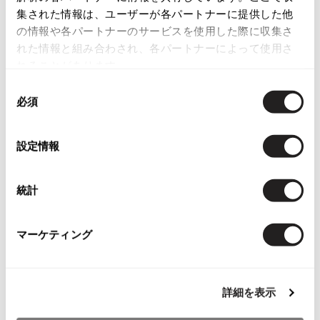
集された情報は、ユーザーが各パートナーに提供した他
ISSEY MIYAKE MEN / IM MEN
程度良好な中古品
の情報や各パートナーのサービスを使用した際に収集さ
イッセイミヤケメン / アイムメン
目立ったシミ、汚れ、ほつれ等なくいい状態です。クリーニング済み
れた情報と組み合わされ、各パートナーによって使用さ
れることがあります。
PLEATS PLEAS
商品コード
同
必須
意
K-1199
PLEATS PLEASE
の
プリーツプリーズ
選
設定情報
カテゴリ
択
レディース
ボトムス
パンツ
Jean Paul GAULTIER
統計
Jean-Paul GAULTIER
この商品について問い合わせる
ジャンポールゴルチエ
マーケティング
店頭試着については
店舗案内
をご確認ください。
Jean-Paul GAULTIER CLASSIQUE
ジャンポールゴルチエクラシック
English Page(Global shipping)
Jean-Paul GAULTIER FEMME
ジャンポールゴルチエファム
詳細を表示
Jean-Paul GAULTIER HOMME