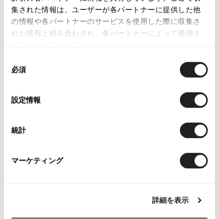
程度良好な中古品
集された情報は、ユーザーが各パートナーに提供した他
ISSEY MIYAKE MEN / IM MEN
の情報や各パートナーのサービスを使用した際に収集さ
イッセイミヤケメン / アイムメン
右足裾に薄い汚れがありますが目立たない程度です（５枚目写真参照）。
そこ以外は目立ったシミ、汚れ、ほつれ等なくいい状態です。
れた情報と組み合わされ、各パートナーによって使用さ
れることがあります。
PLEATS PLEAS
商品コード
同
必須
意
K-1196
PLEATS PLEASE
の
プリーツプリーズ
選
設定情報
カテゴリ
択
レディース
ボトムス
パンツ
Jean Paul GAULTIER
統計
Jean-Paul GAULTIER
この商品について問い合わせる
ジャンポールゴルチエ
マーケティング
店頭試着については
店舗案内
をご確認ください。
Jean-Paul GAULTIER CLASSIQUE
ジャンポールゴルチエクラシック
English Page(Global shipping)
Jean-Paul GAULTIER FEMME
ジャンポールゴルチエファム
詳細を表示
Jean-Paul GAULTIER HOMME