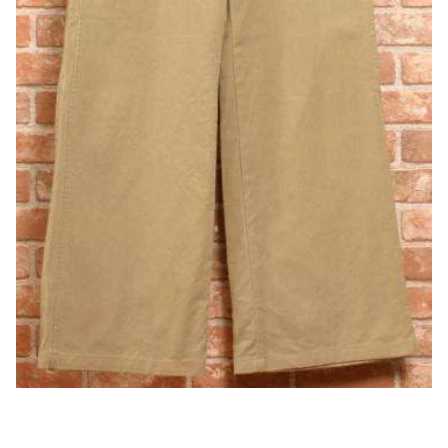
プリーツプリーズ
トップス
コムデギャルソンオムプリュス
COMME des GARCONS SHIRT
ジャンポールゴルチエ
ボトムス
ボトムス
ボトムス
コムデギャルソンシャツ
2026.08.08
ヴィヴィアンウエストウッド
アウター
robe de chambre COMME des GARCONS
Mesh
ローブドシャンブル コムデギャルソン
スカート
ウールパンツ
メゾン マルジェラ
アクセサリー
tricot COMME des GARCONS
パンツ
コットンパンツ
トリコ コムデギャルソン
デニム
デニム
レディース
ハーフパンツ・キュロット
サルエルパンツ
JUNYA WATANABE
サルエルパンツ
ハーフパンツ
トップス
GANRYU
その他のボトムス
その他のボトムス
ボトムス
ガンリュウ
アウター
JUNYA WATANABE
ジュンヤワタナベ
アクセサリー
アウター
アウター
JUNYA WATANABE MAN
ジュンヤワタナベマン
ジャケット
スーツ
メンズ
コート
ジャケット