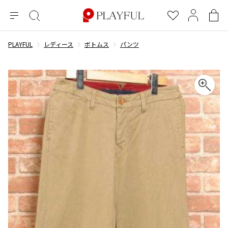
メ
絞
お
マ
シ
ニ
り
気
イ
ョ
ュ
込
に
ペ
ッ
PLAYFUL
レディース
ボトムス
パンツ
×
ブランドA-Z
INDEX
more brands
トップス
トップス
すべての新着アイテムを表示
すべてのSALEアイテムを表示
ー
み
入
ー
ピ
検
り
ジ
ン
COMME des GARÇONS
索
グ
長袖ブラウス・シャツ
長袖シャツ
ブランド
レディース
バ
半袖ブラウス・シャツ
半袖シャツ
BLACK COMME des GARCONS
ッ
ブラックコムデギャルソン
グ
コムデギャルソン
トップス
カーディガン
ニット
COMME des GARCONS
ジュンヤワタナベ
ボトムス
ニット
カーディガン
コムデギャルソン
ヨウジヤマモト
アウター
COMME des GARCONS COMME des GARCONS
パーカー・スウェット
パーカー・スウェット
コムデギャルソン コムデギャルソン
ワイズ
アクセサリー
ワンピース
ベスト
COMME des GARCONS HOMME
ワイスリー
ベスト・ボレロ
カットソー
コムデギャルソンオム
COMME des GARCONS HOMME DEUX
リミフゥ
Tシャツ・カットソー
Tシャツ・ポロシャツ
メンズ
コムデギャルソン オムドゥ
イッセイミヤケ
ノースリーブ
ノースリーブ
COMME des GARCONS HOMME PLUS