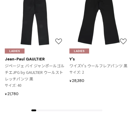
お
お
気
気
LADIES
LADIES
に
に
Jean-Paul GAULTIER
Y's
入
入
ジページェ バイ ジャンポールゴル
ワイズY's ウールフレアパンツ 黒
り
り
チエJPG by GAULTIER ウールスト
サイズ: 2
に
に
レッチパンツ 黒
28,380
¥
追
追
サイズ: 40
加
加
21,780
¥