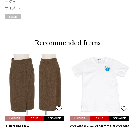
ージュ
り
サイズ: ２
に
SOLD
追
加
Recommended Items
お
お
気
気
LADIES
SALE
35%OFF
LADIES
SALE
35%OFF
に
に
JURGEN LEHL
COMME des GARCONS COMM
入
入
ヨーガンレールJURGEN LEHL ウ
E des GARCONS