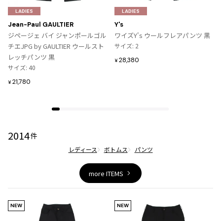
気
気
LADIES
LADIES
に
に
Jean-Paul GAULTIER
Y's
入
入
ジページェ バイ ジャンポールゴル
ワイズY's ウールフレアパンツ 黒
り
り
チエJPG by GAULTIER ウールスト
サイズ: 2
に
に
レッチパンツ 黒
28,380
¥
追
追
サイズ: 40
加
加
21,780
¥
2014
件
レディース
ボトムス
パンツ
more ITEMS
NEW
NEW