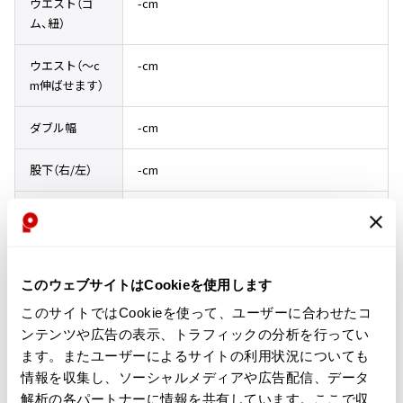
ウエスト（ゴ
-cm
ム、紐）
ISSEY MIYAKE
ウエスト（〜c
-cm
BAO BAO ISSEY MIYAKE
m伸ばせます）
バオバオ イッセイミヤケ
HOMME PLISSE ISSEY MIYAKE
ダブル幅
-cm
オムプリッセイッセイミヤケ
ISSEY MIYAKE
股下（右/左）
-cm
イッセイミヤケ
ISSEY MIYAKE 132 5.
股下（前/後）
-cm
イッセイミヤケ 132 5.
ISSEY MIYAKE A-POC
股下（短/長）
-cm
イッセイミヤケエイポック
このウェブサイトはCookieを使用します
サイズガイド
ISSEY MIYAKE FETE
イッセイミヤケフェット
このサイトではCookieを使って、ユーザーに合わせたコ
ンテンツや広告の表示、トラフィックの分析を行ってい
ISSEY MIYAKE HaaT
コンディション
イッセイミヤケハート
ます。またユーザーによるサイトの利用状況についても
情報を収集し、ソーシャルメディアや広告配信、データ
ISSEY MIYAKE me
イッセイミヤケミー
解析の各パートナーに情報を共有しています。ここで収