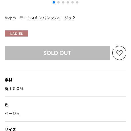
Yohji Yamamoto
ブルゾン
ブルゾン
トップス
B Yohji Yamamoto
45rpm モールスキンパンツ2 ベージュ２
スーツ
コート
ボトムス
ビーヨウジヤマモト
Ground Y
アウター
LADIES
2026.07.29
グラウンドワイ
アクセサリー
アクセサリー
Sunglass
アクセサリー
REGULATION Yohji Yamamoto
レギュレーション ヨウジヤマモト
SOLD OUT
バッグ
バッグ
お
S'YTE
気
サイト
帽子
帽子
に
Yohji Yamamoto
入
ストール・マフラー
ストール・マフラー
ヨウジヤマモト
素材
り
ベルト・サスペンダー
ネクタイ
Yohji Yamamoto FEMME
に
綿１００％
ヨウジヤマモト ファム
追
パンプス
ベルト・サスペンダー
Yohji Yamamoto NOIR
加
色
ミュール・サンダル
ブーツ・シューズ
ヨウジヤマモト ノアール
ベージュ
Yohji Yamamoto POUR HOMME
ブーツ・シューズ
スニーカー・サンダル
ヨウジヤマモト プールオム
スニーカー
その他のアクセサリー
サイズ