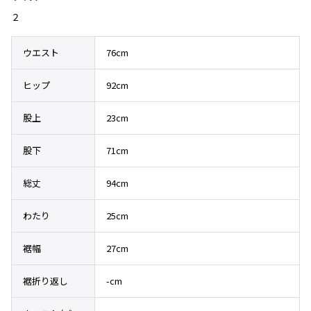
その他アクセサリー
メガネ・サングラス
２
Y's
メガネ・サングラス
ウエスト
76cm
Y's
ワイズ
ヒップ
92cm
Y's for men
ワイズフォーメン
2026.07.23
股上
23cm
Dye
Y-3
股下
71cm
すべてを表示
Y-3
総丈
94cm
ワイスリー
わたり
25cm
LIMI feu
裾幅
27cm
LIMI feu
裾折り返し
-cm
リミフゥ