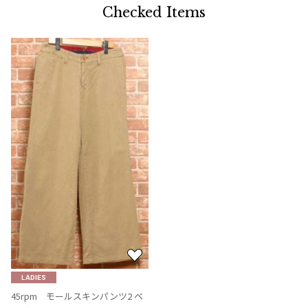
Checked Items
お
気
LADIES
に
45rpm モールスキンパンツ2 ベ
入