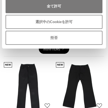
ジャンポールゴルチエオム
全て許可
Vivienne Westwood
You May Also Like
選択中のCookieを許可
Vivienne Westwood
2014
件
ヴィヴィアンウエストウッド
ボトムス
パンツ
拒否
more ITEMS
Maison Margiela
Maison Margiela
NEW
NEW
メゾンマルジェラ
お
お