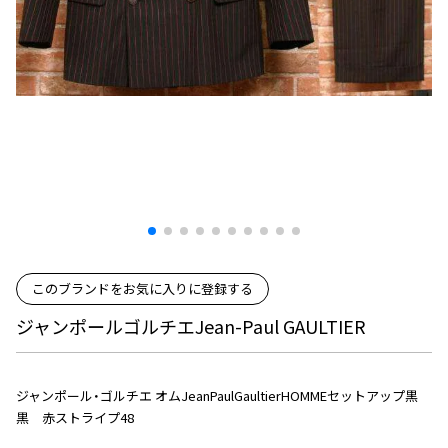
プリーツプリーズ
トップス
コムデギャルソンオムプリュス
COMME des GARCONS SHIRT
ジャンポールゴルチエ
ボトムス
ボトムス
ボトムス
コムデギャルソンシャツ
2026.08.08
ヴィヴィアンウエストウッド
アウター
robe de chambre COMME des GARCONS
Mesh
ローブドシャンブル コムデギャルソン
スカート
ウールパンツ
メゾン マルジェラ
アクセサリー
tricot COMME des GARCONS
パンツ
コットンパンツ
トリコ コムデギャルソン
デニム
デニム
レディース
ハーフパンツ・キュロット
サルエルパンツ
JUNYA WATANABE
サルエルパンツ
ハーフパンツ
トップス
GANRYU
その他のボトムス
その他のボトムス
ボトムス
このブランドをお気に入りに登録する
ガンリュウ
アウター
JUNYA WATANABE
ジャンポールゴルチエJean-Paul GAULTIER
ジュンヤワタナベ
アクセサリー
アウター
アウター
JUNYA WATANABE MAN
ジュンヤワタナベマン
ジャンポール・ゴルチエ オムJeanPaulGaultierHOMMEセットアップ黒
ジャケット
スーツ
黒 赤ストライプ48
メンズ
コート
ジャケット