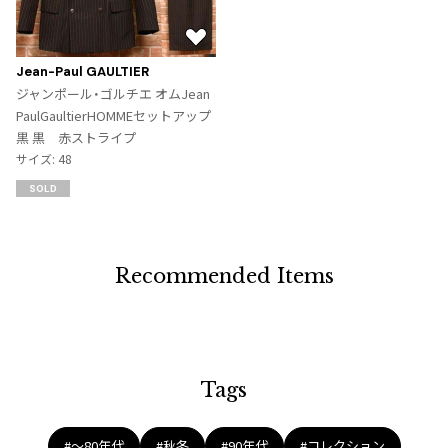
お
気
Jean-Paul GAULTIER
に
ジャンポール・ゴルチエ オムJean
入
PaulGaultierHOMMEセットアップ
り
黒 黒 赤ストライプ
に
サイズ: 48
追
SOLD
加
Recommended Items
Tags
#〜80年代
#秋冬
#90年代
#コレクション