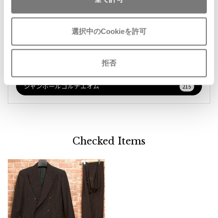
ジャンポールゴルチエオム
関連ブランド
選択中のCookieを許可
Vivienne Westwood
ジャンポールゴルチエクラシック
228
Vivienne Westwood
拒否
ジャンポールゴルチエファム
752
ヴィヴィアンウエストウッド
ジャンポールゴルチエオム
215
Maison Margiela
Maison Margiela
メゾンマルジェラ
Checked Items