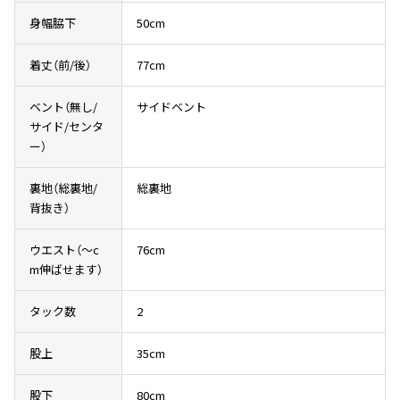
その他アクセサリー
メガネ・サングラス
身幅脇下
50cm
Y's
メガネ・サングラス
着丈（前/後）
77cm
Y's
ワイズ
ベント（無し/
サイドベント
Y's for men
サイド/センタ
ワイズフォーメン
2026.07.23
ー）
Dye
Y-3
裏地（総裏地/
総裏地
すべてを表示
背抜き）
Y-3
ウエスト（〜c
76cm
ワイスリー
m伸ばせます）
LIMI feu
タック数
2
LIMI feu
股上
35cm
リミフゥ
股下
80cm