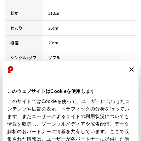
ISSEY MIYAKE
総丈
112cm
BAO BAO ISSEY MIYAKE
わたり
36cm
バオバオ イッセイミヤケ
HOMME PLISSE ISSEY MIYAKE
裾幅
29cm
オムプリッセイッセイミヤケ
ISSEY MIYAKE
シングル/ダブ
ダブル
イッセイミヤケ
ル
ISSEY MIYAKE 132 5.
イッセイミヤケ 132 5.
ダブル幅
5cm
ISSEY MIYAKE A-POC
このウェブサイトはCookieを使用します
イッセイミヤケエイポック
このサイトではCookieを使って、ユーザーに合わせたコ
ISSEY MIYAKE FETE
コンディション
イッセイミヤケフェット
ンテンツや広告の表示、トラフィックの分析を行ってい
ます。またユーザーによるサイトの利用状況についても
ISSEY MIYAKE HaaT
情報を収集し、ソーシャルメディアや広告配信、データ
イッセイミヤケハート
程度良好な中古品
解析の各パートナーに情報を共有しています。ここで収
ISSEY MIYAKE me
パンツ右足裾に薄い汚れがありますが目立たない程度です（写真８枚目
集された情報は、ユーザーが各パートナーに提供した他
イッセイミヤケミー