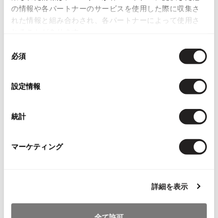
ペン先辺り）。そこ以外は目立ったシミ、汚れ、ほつれ等なくいい状態で
の情報や各パートナーのサービスを使用した際に収集さ
ISSEY MIYAKE MEN / IM MEN
す。
れた情報と組み合わされ、各パートナーによって使用さ
イッセイミヤケメン / アイムメン
れることがあります。
商品コード
同
PLEATS PLEAS
必須
意
K-1173-1174
の
PLEATS PLEASE
選
カテゴリ
プリーツプリーズ
設定情報
択
Jean Paul GAULTIER
統計
この商品について問い合わせる
店頭試着については
店舗案内
をご確認ください。
Jean-Paul GAULTIER
マーケティング
ジャンポールゴルチエ
English Page(Global shipping)
Jean-Paul GAULTIER CLASSIQUE
ジャンポールゴルチエクラシック
詳細を表示
Jean-Paul GAULTIER FEMME
ジャンポールゴルチエファム
Jean-Paul GAULTIER HOMME
全て許可