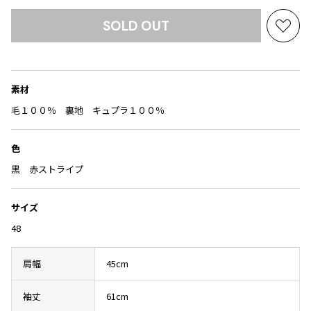
Yohji Yamamoto
ブルゾン
ブルゾン
SOLD OUT
トップス
お
B Yohji Yamamoto
スーツ
コート
気
ボトムス
ビーヨウジヤマモト
に
Ground Y
アウター
入
2026.07.29
グラウンドワイ
素材
り
アクセサリー
アクセサリー
Sunglass
アクセサリー
REGULATION Yohji Yamamoto
に
毛１００％ 裏地 キュプラ１００％
レギュレーション ヨウジヤマモト
追
バッグ
バッグ
S'YTE
加
色
サイト
帽子
帽子
黒 赤ストライプ
Yohji Yamamoto
ストール・マフラー
ストール・マフラー
ヨウジヤマモト
ベルト・サスペンダー
ネクタイ
Yohji Yamamoto FEMME
サイズ
ヨウジヤマモト ファム
パンプス
ベルト・サスペンダー
48
Yohji Yamamoto NOIR
ミュール・サンダル
ブーツ・シューズ
ヨウジヤマモト ノアール
肩幅
45cm
Yohji Yamamoto POUR HOMME
ブーツ・シューズ
スニーカー・サンダル
ヨウジヤマモト プールオム
袖丈
61cm
スニーカー
その他のアクセサリー