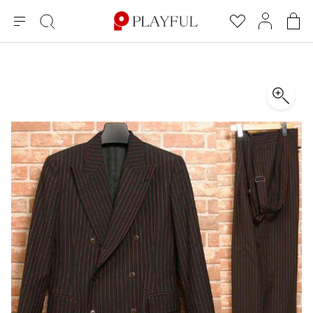
メ
絞
お
マ
シ
ニ
り
気
イ
ョ
ュ
込
に
ペ
ッ
×
ブランドA-Z
INDEX
more brands
トップス
トップス
すべての新着アイテムを表示
すべてのSALEアイテムを表示
ー
み
入
ー
ピ
検
り
ジ
ン
COMME des GARÇONS
索
グ
長袖ブラウス・シャツ
長袖シャツ
ブランド
レディース
バ
半袖ブラウス・シャツ
半袖シャツ
BLACK COMME des GARCONS
ッ
ブラックコムデギャルソン
グ
コムデギャルソン
トップス
カーディガン
ニット
COMME des GARCONS
ジュンヤワタナベ
ボトムス
ニット
カーディガン
コムデギャルソン
ヨウジヤマモト
アウター
COMME des GARCONS COMME des GARCONS
パーカー・スウェット
パーカー・スウェット
コムデギャルソン コムデギャルソン
ワイズ
アクセサリー
ワンピース
ベスト
COMME des GARCONS HOMME
ワイスリー
ベスト・ボレロ
カットソー
コムデギャルソンオム
COMME des GARCONS HOMME DEUX
リミフゥ
Tシャツ・カットソー
Tシャツ・ポロシャツ
メンズ
コムデギャルソン オムドゥ
イッセイミヤケ
ノースリーブ
ノースリーブ
COMME des GARCONS HOMME PLUS