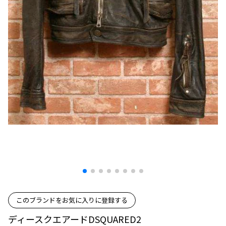
プリーツプリーズ
トップス
コムデギャルソンオムプリュス
COMME des GARCONS SHIRT
ジャンポールゴルチエ
ボトムス
ボトムス
ボトムス
コムデギャルソンシャツ
2026.08.08
ヴィヴィアンウエストウッド
アウター
robe de chambre COMME des GARCONS
Mesh
ローブドシャンブル コムデギャルソン
スカート
ウールパンツ
メゾン マルジェラ
アクセサリー
tricot COMME des GARCONS
パンツ
コットンパンツ
トリコ コムデギャルソン
デニム
デニム
レディース
ハーフパンツ・キュロット
サルエルパンツ
JUNYA WATANABE
サルエルパンツ
ハーフパンツ
トップス
GANRYU
その他のボトムス
その他のボトムス
ボトムス
ガンリュウ
アウター
JUNYA WATANABE
ジュンヤワタナベ
アクセサリー
アウター
アウター
JUNYA WATANABE MAN
ジュンヤワタナベマン
このブランドをお気に入りに登録する
ジャケット
スーツ
ディースクエアードDSQUARED2
メンズ
コート
ジャケット