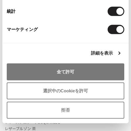
ISSEY MIYAKE MEN / IM MEN
統計
イッセイミヤケメン / アイムメン
Checked Items
マーケティング
PLEATS PLEAS
PLEATS PLEASE
プリーツプリーズ
詳細を表示
Jean Paul GAULTIER
全て許可
Jean-Paul GAULTIER
ジャンポールゴルチエ
選択中のCookieを許可
Jean-Paul GAULTIER CLASSIQUE
ジャンポールゴルチエクラシック
お
拒否
Jean-Paul GAULTIER FEMME
気
DSQUARED2
ジャンポールゴルチエファム
に
ディースクエアードDSQUARED2
Jean-Paul GAULTIER HOMME
入
レザーブルゾン 茶