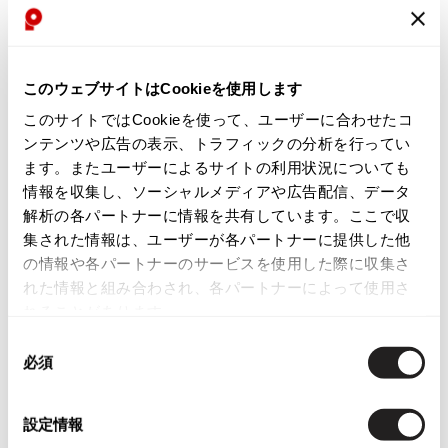
ISSEY MIYAKE
目立ったシミ、汚れ、ほつれ等なくいい状態です。前身頃下ジップのレザ
ーでできたツマミが取れてありません（６枚目写真参照）。三崎商事 正
BAO BAO ISSEY MIYAKE
規品
このウェブサイトはCookieを使用します
バオバオ イッセイミヤケ
このサイトではCookieを使って、ユーザーに合わせたコ
HOMME PLISSE ISSEY MIYAKE
商品コード
ンテンツや広告の表示、トラフィックの分析を行ってい
オムプリッセイッセイミヤケ
PT-M155
ます。またユーザーによるサイトの利用状況についても
ISSEY MIYAKE
情報を収集し、ソーシャルメディアや広告配信、データ
イッセイミヤケ
解析の各パートナーに情報を共有しています。ここで収
カテゴリ
ISSEY MIYAKE 132 5.
集された情報は、ユーザーが各パートナーに提供した他
イッセイミヤケ 132 5.
の情報や各パートナーのサービスを使用した際に収集さ
ISSEY MIYAKE A-POC
れた情報と組み合わされ、各パートナーによって使用さ
この商品について問い合わせる
イッセイミヤケエイポック
れることがあります。
店頭試着については
店舗案内
をご確認ください。
ISSEY MIYAKE FETE
同
イッセイミヤケフェット
必須
意
English Page(Global shipping)
ISSEY MIYAKE HaaT
の
イッセイミヤケハート
選
ISSEY MIYAKE me
設定情報
択
イッセイミヤケミー