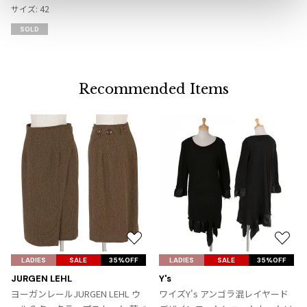
ジャンポールゴルチエオム
り
サイズ: 42
に
SOLD
追
Vivienne Westwood
加
Vivienne Westwood
Recommended Items
ヴィヴィアンウエストウッド
Maison Margiela
Maison Margiela
メゾンマルジェラ
お
お
気
気
LADIES
SALE
35%OFF
LADIES
SALE
35%OFF
に
に
JURGEN LEHL
Y's
入
入
ヨーガンレールJURGEN LEHL ウ
ワイズY's アンゴラ混レイヤード
り
り