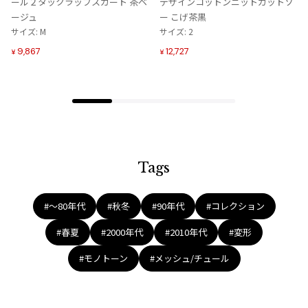
ール２タックラップスカート 茶ベ
デザインコットンニットカットソ
に
に
ージュ
ー こげ茶黒
追
追
サイズ: M
サイズ: 2
加
加
9,867
12,727
¥
¥
Tags
#〜80年代
#秋冬
#90年代
#コレクション
#春夏
#2000年代
#2010年代
#変形
#モノトーン
#メッシュ/チュール