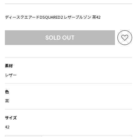
Yohji Yamamoto
ブルゾン
ブルゾン
トップス
B Yohji Yamamoto
ディースクエアードDSQUARED2 レザーブルゾン 茶42
スーツ
コート
ボトムス
ビーヨウジヤマモト
Ground Y
アウター
2026.07.29
SOLD OUT
グラウンドワイ
お
アクセサリー
アクセサリー
Sunglass
アクセサリー
REGULATION Yohji Yamamoto
気
レギュレーション ヨウジヤマモト
に
バッグ
バッグ
S'YTE
入
素材
サイト
り
帽子
帽子
に
レザー
Yohji Yamamoto
ストール・マフラー
ストール・マフラー
追
ヨウジヤマモト
加
ベルト・サスペンダー
ネクタイ
Yohji Yamamoto FEMME
色
ヨウジヤマモト ファム
パンプス
ベルト・サスペンダー
茶
Yohji Yamamoto NOIR
ミュール・サンダル
ブーツ・シューズ
ヨウジヤマモト ノアール
サイズ
Yohji Yamamoto POUR HOMME
ブーツ・シューズ
スニーカー・サンダル
42
ヨウジヤマモト プールオム
スニーカー
その他のアクセサリー