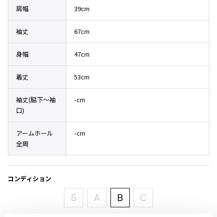
その他アクセサリー
メガネ・サングラス
肩幅
39cm
Y's
メガネ・サングラス
袖丈
67cm
Y's
ワイズ
身幅
47cm
Y's for men
ワイズフォーメン
着丈
53cm
2026.07.23
Dye
袖丈(脇下〜袖
-cm
Y-3
すべてを表示
口)
Y-3
アームホール
-cm
ワイスリー
全周
LIMI feu
コンディション
LIMI feu
リミフゥ
程度良好な中古品