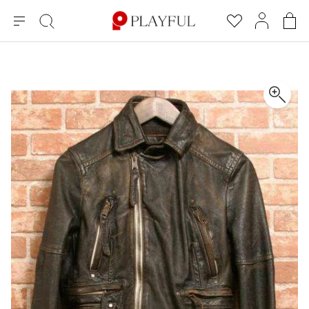
メ
絞
お
マ
シ
ニ
り
気
イ
ョ
ュ
込
に
ペ
ッ
×
ブランドA-Z
INDEX
more brands
トップス
トップス
すべての新着アイテムを表示
すべてのSALEアイテムを表示
ー
み
入
ー
ピ
検
り
ジ
ン
COMME des GARÇONS
索
グ
長袖ブラウス・シャツ
長袖シャツ
ブランド
レディース
バ
半袖ブラウス・シャツ
半袖シャツ
BLACK COMME des GARCONS
ッ
ブラックコムデギャルソン
グ
コムデギャルソン
トップス
カーディガン
ニット
COMME des GARCONS
ジュンヤワタナベ
ボトムス
ニット
カーディガン
コムデギャルソン
ヨウジヤマモト
アウター
COMME des GARCONS COMME des GARCONS
パーカー・スウェット
パーカー・スウェット
コムデギャルソン コムデギャルソン
ワイズ
アクセサリー
ワンピース
ベスト
COMME des GARCONS HOMME
ワイスリー
ベスト・ボレロ
カットソー
コムデギャルソンオム
COMME des GARCONS HOMME DEUX
リミフゥ
Tシャツ・カットソー
Tシャツ・ポロシャツ
メンズ
コムデギャルソン オムドゥ
イッセイミヤケ
ノースリーブ
ノースリーブ
COMME des GARCONS HOMME PLUS