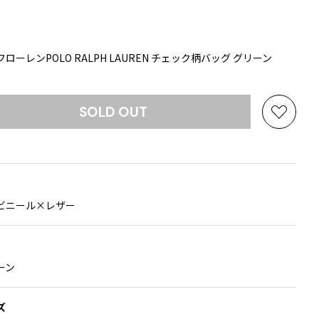
ローレンPOLO RALPH LAUREN チェック柄バッグ グリーン
SOLD OUT
お
気
に
入
り
に
ビニール×レザー
追
加
ーン
ズ