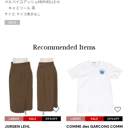
メルベイユアッシュMERVEILLE H.
入
キャミソール 茶
り
サイズ: サイズ表示なし
に
SOLD
追
加
Recommended Items
お
お
気
気
LADIES
SALE
35%OFF
LADIES
SALE
35%OFF
に
に
JURGEN LEHL
COMME des GARCONS COMM