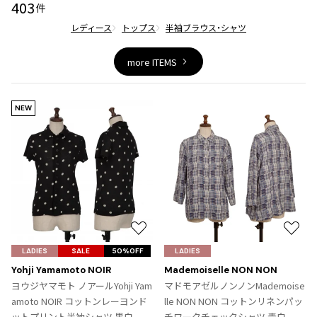
403
ジャンポールゴルチエオム
件
レディース
トップス
半袖ブラウス・シャツ
Vivienne Westwood
more ITEMS
Vivienne Westwood
ヴィヴィアンウエストウッド
NEW
Maison Margiela
Maison Margiela
メゾンマルジェラ
お
お
気
気
LADIES
SALE
50%OFF
LADIES
に
に
Yohji Yamamoto NOIR
Mademoiselle NON NON
入
入
ヨウジヤマモト ノアールYohji Yam
マドモアゼルノンノンMademoise
り
り
amoto NOIR コットンレーヨンド
lle NON NON コットンリネンパッ
に
に
ットプリント半袖シャツ 黒白
チワークチェックシャツ 青白