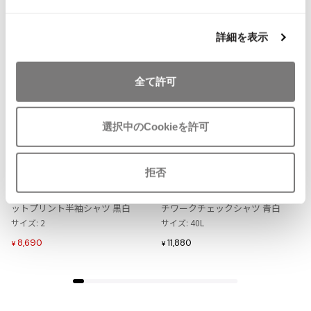
NEW
ISSEY MIYAKE MEN / IM MEN
イッセイミヤケメン / アイムメン
詳細を表示
PLEATS PLEAS
全て許可
PLEATS PLEASE
プリーツプリーズ
選択中のCookieを許可
お
お
気
気
LADIES
SALE
50%OFF
LADIES
に
に
Yohji Yamamoto NOIR
Mademoiselle NON NON
Jean Paul GAULTIER
拒否
入
入
ヨウジヤマモト ノアールYohji Yam
マドモアゼルノンノンMademoise
り
り
amoto NOIR コットンレーヨンド
lle NON NON コットンリネンパッ
Jean-Paul GAULTIER
に
に
ットプリント半袖シャツ 黒白
チワークチェックシャツ 青白
ジャンポールゴルチエ
追
追
サイズ: 2
サイズ: 40L
Jean-Paul GAULTIER CLASSIQUE
加
加
8,690
11,880
¥
¥
ジャンポールゴルチエクラシック
Jean-Paul GAULTIER FEMME
ジャンポールゴルチエファム
Jean-Paul GAULTIER HOMME