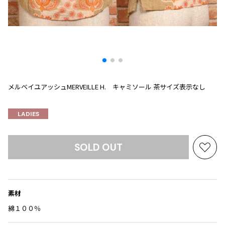
プリーツプリーズ
トップス
コムデギャルソンオムプリュス
COMME des GARCONS SHIRT
ジャンポールゴルチエ
ボトムス
ボトムス
ボトムス
コムデギャルソンシャツ
2026.08.08
ヴィヴィアンウエストウッド
アウター
robe de chambre COMME des GARCONS
Mesh
ローブドシャンブル コムデギャルソン
スカート
ウールパンツ
メゾン マルジェラ
アクセサリー
tricot COMME des GARCONS
パンツ
コットンパンツ
トリコ コムデギャルソン
メルベイユアッシュMERVEILLE H. キャミソール 茶サイズ表示なし
デニム
デニム
レディース
ハーフパンツ・キュロット
サルエルパンツ
JUNYA WATANABE
LADIES
サルエルパンツ
ハーフパンツ
トップス
GANRYU
その他のボトムス
その他のボトムス
ボトムス
ガンリュウ
SOLD OUT
お
アウター
JUNYA WATANABE
気
ジュンヤワタナベ
に
アクセサリー
アウター
アウター
JUNYA WATANABE MAN
入
素材
ジュンヤワタナベマン
り
ジャケット
スーツ
に
綿１００％
メンズ
追
コート
ジャケット