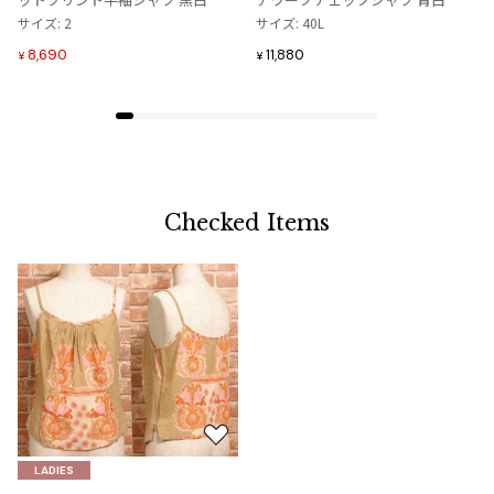
追
追
サイズ: 2
サイズ: 40L
加
加
8,690
11,880
¥
¥
Checked Items
お
気
LADIES
に