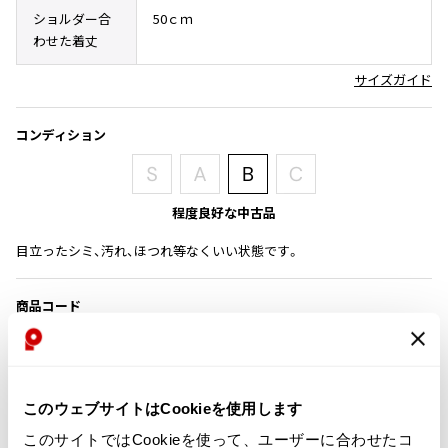
その他アクセサリー
メガネ・サングラス
ショルダー合
50ｃｍ
Y's
わせた着丈
メガネ・サングラス
Y's
サイズガイド
ワイズ
Y's for men
コンディション
ワイズフォーメン
2026.07.23
Dye
Y-3
程度良好な中古品
すべてを表示
目立ったシミ、汚れ、ほつれ等なくいい状態です。
Y-3
ワイスリー
商品コード
K-1118
LIMI feu
カテゴリ
LIMI feu
このウェブサイトはCookieを使用します
リミフゥ
レディース
トップス
半袖ブラウス・シャツ
このサイトではCookieを使って、ユーザーに合わせたコ