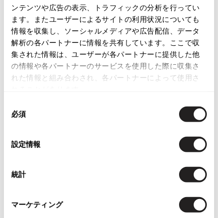
ンテンツや広告の表示、トラフィックの分析を行ってい
ISSEY MIYAKE
この商品について問い合わせる
ます。またユーザーによるサイトの利用状況についても
情報を収集し、ソーシャルメディアや広告配信、データ
店頭試着については
店舗案内
をご確認ください。
BAO BAO ISSEY MIYAKE
解析の各パートナーに情報を共有しています。ここで収
バオバオ イッセイミヤケ
集された情報は、ユーザーが各パートナーに提供した他
English Page(Global shipping)
HOMME PLISSE ISSEY MIYAKE
の情報や各パートナーのサービスを使用した際に収集さ
オムプリッセイッセイミヤケ
れた情報と組み合わされ、各パートナーによって使用さ
ISSEY MIYAKE
れることがあります。
イッセイミヤケ
同
ISSEY MIYAKE 132 5.
必須
意
イッセイミヤケ 132 5.
You May Also Like
の
ISSEY MIYAKE A-POC
選
イッセイミヤケエイポック
設定情報
403
択
件
ISSEY MIYAKE FETE
トップス
半袖ブラウス・シャツ
イッセイミヤケフェット
統計
ISSEY MIYAKE HaaT
more ITEMS
イッセイミヤケハート
マーケティング
ISSEY MIYAKE me
イッセイミヤケミー