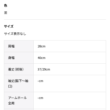
Yohji Yamamoto
加
色
ブルゾン
ブルゾン
トップス
B Yohji Yamamoto
茶
スーツ
コート
ボトムス
ビーヨウジヤマモト
Ground Y
アウター
サイズ
2026.07.29
グラウンドワイ
アクセサリー
アクセサリー
Sunglass
サイズ表示なし
アクセサリー
REGULATION Yohji Yamamoto
レギュレーション ヨウジヤマモト
肩幅
28cm
バッグ
バッグ
S'YTE
サイト
帽子
帽子
身幅
40cm
Yohji Yamamoto
ストール・マフラー
ストール・マフラー
ヨウジヤマモト
着丈（前後）
37/29cm
ベルト・サスペンダー
ネクタイ
Yohji Yamamoto FEMME
ヨウジヤマモト ファム
パンプス
ベルト・サスペンダー
袖丈(脇下〜袖
-cm
Yohji Yamamoto NOIR
口)
ミュール・サンダル
ブーツ・シューズ
ヨウジヤマモト ノアール
Yohji Yamamoto POUR HOMME
ブーツ・シューズ
スニーカー・サンダル
アームホール
-cm
ヨウジヤマモト プールオム
全周
スニーカー
その他のアクセサリー