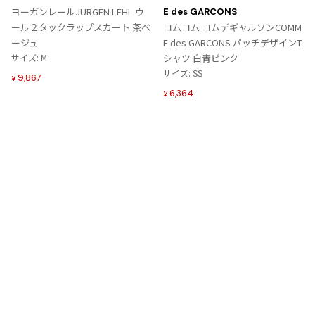
入
入
ヨーガンレールJURGEN LEHL ウ
E des GARCONS
り
り
ール２タックラップスカート 茶ベ
コムコム コムデギャルソンCOMM
に
に
ージュ
E des GARCONS パッチデザインT
追
追
サイズ: M
シャツ 白青ピンク
加
加
サイズ: SS
9,867
¥
6,364
¥
Tags
#〜80年代
#秋冬
#90年代
#コレクション
#春夏
#2000年代
#2010年代
#変形
#モノトーン
#メッシュ/チュール