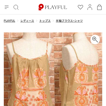
メ
絞
お
マ
シ
ニ
り
気
イ
ョ
ュ
込
に
ペ
ッ
PLAYFUL
レディース
トップス
半袖ブラウス・シャツ
×
ブランドA-Z
INDEX
more brands
トップス
トップス
すべての新着アイテムを表示
すべてのSALEアイテムを表示
ー
み
入
ー
ピ
検
り
ジ
ン
COMME des GARÇONS
索
グ
長袖ブラウス・シャツ
長袖シャツ
ブランド
レディース
バ
半袖ブラウス・シャツ
半袖シャツ
BLACK COMME des GARCONS
ッ
ブラックコムデギャルソン
グ
コムデギャルソン
トップス
カーディガン
ニット
COMME des GARCONS
ジュンヤワタナベ
ボトムス
ニット
カーディガン
コムデギャルソン
ヨウジヤマモト
アウター
COMME des GARCONS COMME des GARCONS
パーカー・スウェット
パーカー・スウェット
コムデギャルソン コムデギャルソン
ワイズ
アクセサリー
ワンピース
ベスト
COMME des GARCONS HOMME
ワイスリー
ベスト・ボレロ
カットソー
コムデギャルソンオム
COMME des GARCONS HOMME DEUX
リミフゥ
Tシャツ・カットソー
Tシャツ・ポロシャツ
メンズ
コムデギャルソン オムドゥ
イッセイミヤケ
ノースリーブ
ノースリーブ
COMME des GARCONS HOMME PLUS