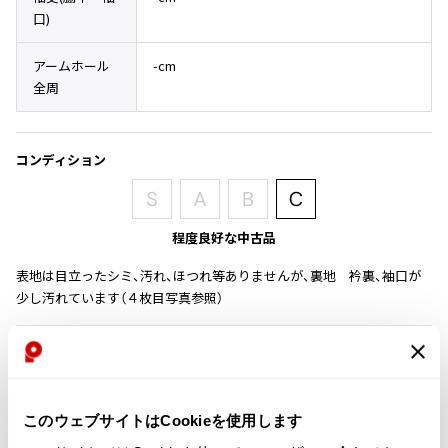
その他アクセサリー
メガネ・サングラス
口)
Y's
メガネ・サングラス
アームホール
-cm
Y's
全周
ワイズ
Y's for men
ワイズフォーメン
コンディション
2026.07.23
Dye
Y-3
すべてを表示
程度良好な中古品
Y-3
表地は目立ったシミ、汚れ、ほつれ等ありませんが、裏地 衿裏、袖口が
ワイスリー
少し汚れています（４枚目写真参照）
LIMI feu
商品コード
K-1101
LIMI feu
リミフゥ
このウェブサイトはCookieを使用します
カテゴリ