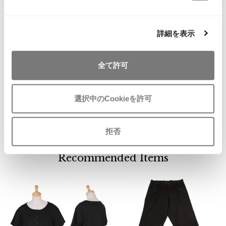
ISSEY MIYAKE MEN / IM MEN
イッセイミヤケメン / アイムメン
詳細を表示
お
PLEATS PLEAS
気
トリコ コムデギャルソンtricot CO
全て許可
に
MME des GARCONSポリジップブ
PLEATS PLEASE
入
ルゾンM～L 黒
プリーツプリーズ
り
選択中のCookieを許可
サイズ: 表示なし（Ｍ～Ｌ）
に
SOLD
追
Jean Paul GAULTIER
加
拒否
Jean-Paul GAULTIER
Recommended Items
ジャンポールゴルチエ
Jean-Paul GAULTIER CLASSIQUE
ジャンポールゴルチエクラシック
Jean-Paul GAULTIER FEMME
ジャンポールゴルチエファム
Jean-Paul GAULTIER HOMME