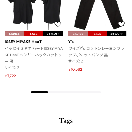
ジャンポールゴルチエオム
Vivienne Westwood
お
お
気
気
LADIES
SALE
35%OFF
LADIES
SALE
35%OFF
Vivienne Westwood
に
に
ISSEY MIYAKE HaaT
Y's
ヴィヴィアンウエストウッド
入
入
イッセイミヤケ ハートISSEY MIYA
ワイズY's コットンレーヨンフラ
り
り
KE HaaT ヘンリーネックカットソ
ップポケットパンツ 黒
に
に
Maison Margiela
ー 黒
サイズ: 2
追
追
サイズ: 2
10,582
¥
加
加
Maison Margiela
7,722
¥
メゾンマルジェラ
Tags