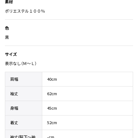
Yohji Yamamoto
素材
り
ブルゾン
ブルゾン
に
ポリエステル１００％
トップス
B Yohji Yamamoto
追
スーツ
コート
ボトムス
ビーヨウジヤマモト
加
色
Ground Y
アウター
2026.07.29
黒
グラウンドワイ
アクセサリー
アクセサリー
Sunglass
アクセサリー
REGULATION Yohji Yamamoto
レギュレーション ヨウジヤマモト
サイズ
バッグ
バッグ
S'YTE
表示なし（Ｍ～Ｌ）
サイト
帽子
帽子
Yohji Yamamoto
肩幅
40cm
ストール・マフラー
ストール・マフラー
ヨウジヤマモト
ベルト・サスペンダー
ネクタイ
Yohji Yamamoto FEMME
袖丈
62cm
ヨウジヤマモト ファム
パンプス
ベルト・サスペンダー
Yohji Yamamoto NOIR
身幅
45cm
ミュール・サンダル
ブーツ・シューズ
ヨウジヤマモト ノアール
Yohji Yamamoto POUR HOMME
ブーツ・シューズ
スニーカー・サンダル
着丈
52cm
ヨウジヤマモト プールオム
スニーカー
その他のアクセサリー
袖丈(脇下〜袖
-cm