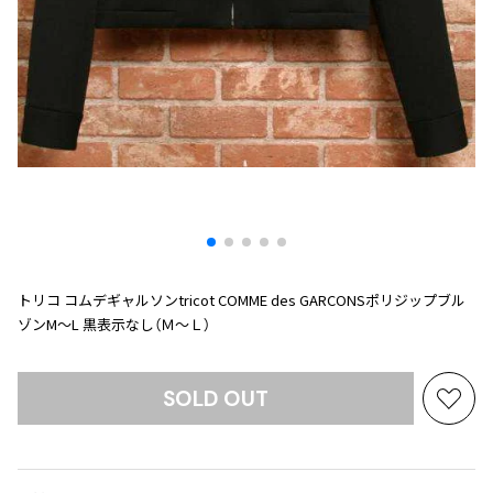
プリーツプリーズ
トップス
コムデギャルソンオムプリュス
COMME des GARCONS SHIRT
ジャンポールゴルチエ
ボトムス
ボトムス
ボトムス
コムデギャルソンシャツ
2026.08.08
ヴィヴィアンウエストウッド
アウター
robe de chambre COMME des GARCONS
Mesh
ローブドシャンブル コムデギャルソン
スカート
ウールパンツ
メゾン マルジェラ
アクセサリー
tricot COMME des GARCONS
パンツ
コットンパンツ
トリコ コムデギャルソン
デニム
デニム
レディース
ハーフパンツ・キュロット
サルエルパンツ
JUNYA WATANABE
サルエルパンツ
ハーフパンツ
トップス
GANRYU
トリコ コムデギャルソンtricot COMME des GARCONSポリジップブル
その他のボトムス
その他のボトムス
ボトムス
ガンリュウ
ゾンM～L 黒表示なし（Ｍ～Ｌ）
アウター
JUNYA WATANABE
ジュンヤワタナベ
アクセサリー
アウター
アウター
SOLD OUT
JUNYA WATANABE MAN
お
ジュンヤワタナベマン
気
ジャケット
スーツ
に
メンズ
入
コート
ジャケット