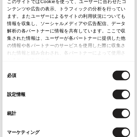
このサイトではCookieを使って、ユーザーに合わせたコ
ISSEY MIYAKE
ンテンツや広告の表示、トラフィックの分析を行ってい
ます。またユーザーによるサイトの利用状況についても
この商品について問い合わせる
情報を収集し、ソーシャルメディアや広告配信、データ
BAO BAO ISSEY MIYAKE
店頭試着については
店舗案内
をご確認ください。
バオバオ イッセイミヤケ
解析の各パートナーに情報を共有しています。ここで収
集された情報は、ユーザーが各パートナーに提供した他
HOMME PLISSE ISSEY MIYAKE
English Page(Global shipping)
の情報や各パートナーのサービスを使用した際に収集さ
オムプリッセイッセイミヤケ
れた情報と組み合わされ、各パートナーによって使用さ
ISSEY MIYAKE
れることがあります。
イッセイミヤケ
ISSEY MIYAKE 132 5.
同
必須
イッセイミヤケ 132 5.
意
ISSEY MIYAKE A-POC
の
Checked Items
イッセイミヤケエイポック
選
設定情報
択
ISSEY MIYAKE FETE
イッセイミヤケフェット
統計
ISSEY MIYAKE HaaT
イッセイミヤケハート
ISSEY MIYAKE me
マーケティング
イッセイミヤケミー