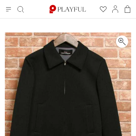
メ
絞
お
マ
シ
ニ
り
気
イ
ョ
ュ
込
に
ペ
ッ
×
ブランドA-Z
INDEX
more brands
トップス
トップス
すべての新着アイテムを表示
すべてのSALEアイテムを表示
ー
み
入
ー
ピ
検
り
ジ
ン
COMME des GARÇONS
索
グ
長袖ブラウス・シャツ
長袖シャツ
ブランド
レディース
バ
半袖ブラウス・シャツ
半袖シャツ
BLACK COMME des GARCONS
ッ
ブラックコムデギャルソン
グ
コムデギャルソン
トップス
カーディガン
ニット
COMME des GARCONS
ジュンヤワタナベ
ボトムス
ニット
カーディガン
コムデギャルソン
ヨウジヤマモト
アウター
COMME des GARCONS COMME des GARCONS
パーカー・スウェット
パーカー・スウェット
コムデギャルソン コムデギャルソン
ワイズ
アクセサリー
ワンピース
ベスト
COMME des GARCONS HOMME
ワイスリー
ベスト・ボレロ
カットソー
コムデギャルソンオム
COMME des GARCONS HOMME DEUX
リミフゥ
Tシャツ・カットソー
Tシャツ・ポロシャツ
メンズ
コムデギャルソン オムドゥ
イッセイミヤケ
ノースリーブ
ノースリーブ
COMME des GARCONS HOMME PLUS