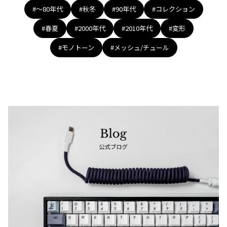
#〜80年代
#秋冬
#90年代
#コレクション
#春夏
#2000年代
#2010年代
#変形
#モノトーン
#メッシュ/チュール