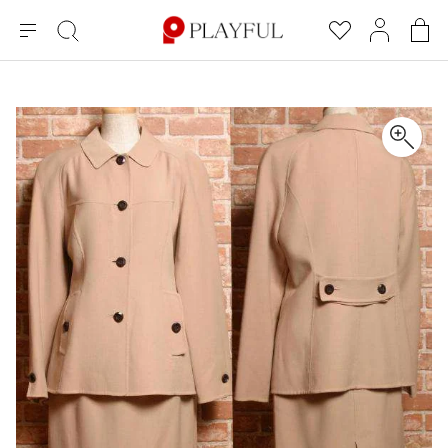
メ
絞
お
マ
シ
ニ
り
気
イ
ョ
ュ
込
に
ペ
ッ
×
ブランドA-Z
INDEX
more brands
トップス
トップス
すべての新着アイテムを表示
すべてのSALEアイテムを表示
ー
み
入
ー
ピ
検
り
ジ
ン
COMME des GARÇONS
索
グ
長袖ブラウス・シャツ
長袖シャツ
ブランド
レディース
バ
半袖ブラウス・シャツ
半袖シャツ
BLACK COMME des GARCONS
ッ
ブラックコムデギャルソン
グ
コムデギャルソン
トップス
カーディガン
ニット
COMME des GARCONS
ジュンヤワタナベ
ボトムス
ニット
カーディガン
コムデギャルソン
ヨウジヤマモト
アウター
COMME des GARCONS COMME des GARCONS
パーカー・スウェット
パーカー・スウェット
コムデギャルソン コムデギャルソン
ワイズ
アクセサリー
ワンピース
ベスト
COMME des GARCONS HOMME
ワイスリー
ベスト・ボレロ
カットソー
コムデギャルソンオム
COMME des GARCONS HOMME DEUX
リミフゥ
Tシャツ・カットソー
Tシャツ・ポロシャツ
メンズ
コムデギャルソン オムドゥ
イッセイミヤケ
ノースリーブ
ノースリーブ
COMME des GARCONS HOMME PLUS