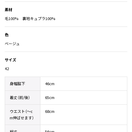
Yohji Yamamoto
入
ブルゾン
ブルゾン
素材
トップス
り
B Yohji Yamamoto
に
スーツ
コート
毛100% 裏地キュプラ100%
ボトムス
ビーヨウジヤマモト
追
Ground Y
加
アウター
色
2026.07.23
グラウンドワイ
アクセサリー
アクセサリー
Dye
アクセサリー
ベージュ
REGULATION Yohji Yamamoto
レギュレーション ヨウジヤマモト
バッグ
バッグ
S'YTE
サイズ
サイト
帽子
帽子
42
Yohji Yamamoto
ストール・マフラー
ストール・マフラー
ヨウジヤマモト
身幅脇下
46cm
ベルト・サスペンダー
ネクタイ
Yohji Yamamoto FEMME
ヨウジヤマモト ファム
パンプス
ベルト・サスペンダー
着丈（前/後）
65cm
Yohji Yamamoto NOIR
ミュール・サンダル
ブーツ・シューズ
ヨウジヤマモト ノアール
ウエスト（〜c
68cm
Yohji Yamamoto POUR HOMME
ブーツ・シューズ
スニーカー・サンダル
m伸ばせます）
ヨウジヤマモト プールオム
スニーカー
その他のアクセサリー
総丈
56cm