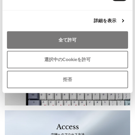
追
ISSEY MIYAKE MEN / IM MEN
加
イッセイミヤケメン / アイムメン
詳細を表示
PLEATS PLEAS
全て許可
Recommended Items
PLEATS PLEASE
お
お
プリーツプリーズ
気
気
LADIES
SALE
35%OFF
MENS
SALE
35%OFF
LA
選択中のCookieを許可
に
に
DOLCE & GABBANA
COMME des GARCONS HOMM
Made
入
入
Jean Paul GAULTIER
ドルチェ&ガッバーナDOLCE&GA
マドモ
E
り
り
拒否
BBANA コットンレイヤーカラー半
コムデギャルソン オムCOMME de
lle
に
に
袖ハーフスプリングコート ベージ
s GARCONS HOMME コットン見返
プチ
Jean-Paul GAULTIER
追
追
ュ
しチェックチノパンツ ベージュ
サイズ
ジャンポールゴルチエ
加
加
サイズ: 38
サイズ: XS
11,2
Jean-Paul GAULTIER CLASSIQUE
¥
17,732
10,582
ジャンポールゴルチエクラシック
¥
¥
Jean-Paul GAULTIER FEMME
ジャンポールゴルチエファム
Jean-Paul GAULTIER HOMME