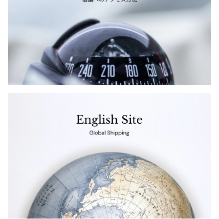
ジャンポールゴルチエオム
Tags
Vivienne Westwood
#〜80年代
#秋冬
#90年代
#コレクション
Vivienne Westwood
ヴィヴィアンウエストウッド
#春夏
#2000年代
#2010年代
#変形
#モノトーン
#メッシュ/チュール
Maison Margiela
Maison Margiela
メゾンマルジェラ