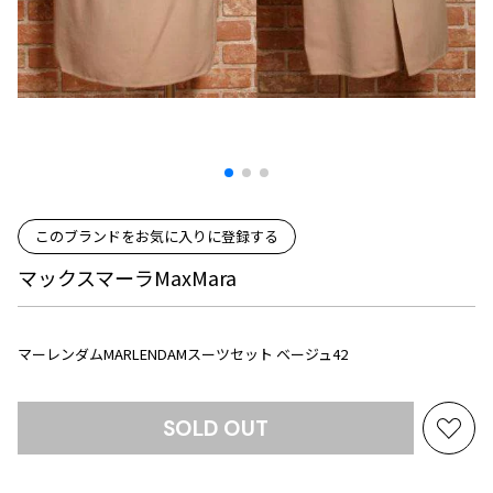
プリーツプリーズ
トップス
コムデギャルソンオムプリュス
COMME des GARCONS SHIRT
ジャンポールゴルチエ
ボトムス
ボトムス
ボトムス
コムデギャルソンシャツ
2026.07.29
ヴィヴィアンウエストウッド
アウター
robe de chambre COMME des GARCONS
Sunglass
ローブドシャンブル コムデギャルソン
スカート
ウールパンツ
メゾン マルジェラ
アクセサリー
tricot COMME des GARCONS
パンツ
コットンパンツ
トリコ コムデギャルソン
デニム
デニム
レディース
ハーフパンツ・キュロット
サルエルパンツ
このブランドをお気に入りに登録する
JUNYA WATANABE
サルエルパンツ
ハーフパンツ
トップス
マックスマーラMaxMara
GANRYU
その他のボトムス
その他のボトムス
ボトムス
ガンリュウ
アウター
JUNYA WATANABE
マーレンダムMARLENDAMスーツセット ベージュ42
ジュンヤワタナベ
アクセサリー
アウター
アウター
JUNYA WATANABE MAN
SOLD OUT
ジュンヤワタナベマン
お
ジャケット
スーツ
気
メンズ
コート
ジャケット
に