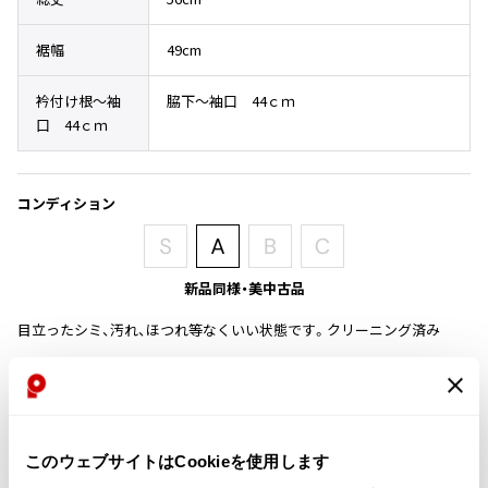
その他アクセサリー
メガネ・サングラス
Y's
裾幅
49cm
メガネ・サングラス
Y's
衿付け根～袖
脇下～袖口 44ｃｍ
ワイズ
口 44ｃｍ
Y's for men
ワイズフォーメン
2026.07.16
Denim
コンディション
Y-3
すべてを表示
Y-3
新品同様・美中古品
ワイスリー
目立ったシミ、汚れ、ほつれ等なくいい状態です。クリーニング済み
LIMI feu
商品コード
PT-M67
LIMI feu
リミフゥ
このウェブサイトはCookieを使用します
カテゴリ