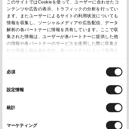
このサイトではCookieを使って、ユーザーに合わせたコ
ISSEY MIYAKE
ンテンツや広告の表示、トラフィックの分析を行ってい
ます。またユーザーによるサイトの利用状況についても
この商品について問い合わせる
BAO BAO ISSEY MIYAKE
情報を収集し、ソーシャルメディアや広告配信、データ
店頭試着については
店舗案内
をご確認ください。
バオバオ イッセイミヤケ
解析の各パートナーに情報を共有しています。ここで収
集された情報は、ユーザーが各パートナーに提供した他
HOMME PLISSE ISSEY MIYAKE
English Page(Global shipping)
オムプリッセイッセイミヤケ
の情報や各パートナーのサービスを使用した際に収集さ
れた情報と組み合わされ、各パートナーによって使用さ
ISSEY MIYAKE
イッセイミヤケ
れることがあります。
ISSEY MIYAKE 132 5.
同
イッセイミヤケ 132 5.
必須
意
ISSEY MIYAKE A-POC
の
Checked Items
イッセイミヤケエイポック
選
設定情報
お
ISSEY MIYAKE FETE
択
気
イッセイミヤケフェット
MaxMara
に
マーレンダムMARLENDAMスーツ
ISSEY MIYAKE HaaT
統計
入
セット ベージュ
イッセイミヤケハート
り
サイズ: 42
ISSEY MIYAKE me
に
マーケティング
SOLD
イッセイミヤケミー