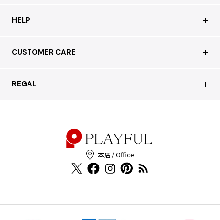
会社概要
HELP
店舗情報
はじめての方へ
CUSTOMER CARE
買取について
よくあるご質問
ショッピングガイド
サステナブルへの取り組み
REGAL
お問い合わせ
会員特典サービス
特定商取引法に基づく表記
配送について
会員登録
プライバシーポリシー
返品について
お客様の声
本店 / Office
Cookieポリシー
お問い合わせ
利用規約
FAX注文