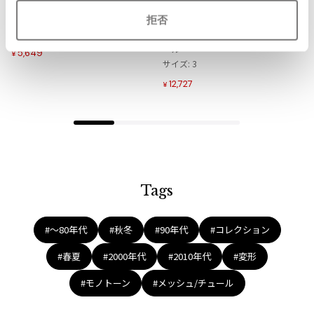
ワイズY's フラワープリントTシャ
プリーツプリーズPLEATS PLEASE
り
り
ツ オレンジカラシ他
A-POC ネイティブジャカードチュ
拒否
に
に
サイズ: 3
ニックワンピース オレンジチャコ
追
追
ール
5,649
¥
加
加
サイズ: 3
12,727
¥
Tags
#〜80年代
#秋冬
#90年代
#コレクション
#春夏
#2000年代
#2010年代
#変形
#モノトーン
#メッシュ/チュール