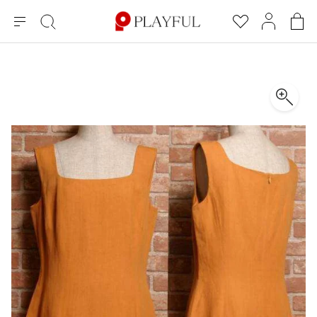
メ
絞
お
マ
シ
ニ
り
気
イ
ョ
ュ
込
に
ペ
ッ
×
ブランドA-Z
INDEX
more brands
トップス
トップス
すべての新着アイテムを表示
すべてのSALEアイテムを表示
ー
み
入
ー
ピ
検
り
ジ
ン
COMME des GARÇONS
索
グ
長袖ブラウス・シャツ
長袖シャツ
ブランド
レディース
バ
半袖ブラウス・シャツ
半袖シャツ
BLACK COMME des GARCONS
ッ
ブラックコムデギャルソン
グ
コムデギャルソン
トップス
カーディガン
ニット
COMME des GARCONS
ジュンヤワタナベ
ボトムス
ニット
カーディガン
コムデギャルソン
ヨウジヤマモト
アウター
COMME des GARCONS COMME des GARCONS
パーカー・スウェット
パーカー・スウェット
コムデギャルソン コムデギャルソン
ワイズ
アクセサリー
ワンピース
ベスト
COMME des GARCONS HOMME
ワイスリー
ベスト・ボレロ
カットソー
コムデギャルソンオム
COMME des GARCONS HOMME DEUX
リミフゥ
Tシャツ・カットソー
Tシャツ・ポロシャツ
メンズ
コムデギャルソン オムドゥ
イッセイミヤケ
ノースリーブ
ノースリーブ
COMME des GARCONS HOMME PLUS