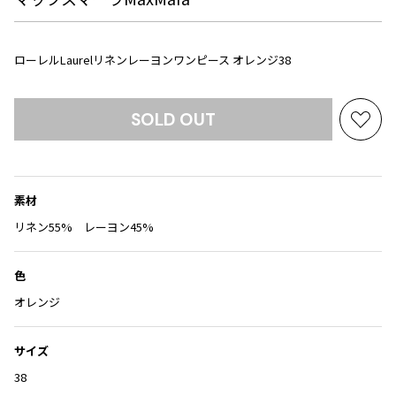
Yohji Yamamoto
ブルゾン
ブルゾン
トップス
B Yohji Yamamoto
スーツ
コート
ローレルLaurelリネンレーヨンワンピース オレンジ38
ボトムス
ビーヨウジヤマモト
Ground Y
アウター
2026.07.23
グラウンドワイ
SOLD OUT
アクセサリー
アクセサリー
Dye
アクセサリー
お
REGULATION Yohji Yamamoto
気
レギュレーション ヨウジヤマモト
に
バッグ
バッグ
S'YTE
入
サイト
帽子
帽子
素材
り
Yohji Yamamoto
に
リネン55% レーヨン45%
ストール・マフラー
ストール・マフラー
ヨウジヤマモト
追
ベルト・サスペンダー
ネクタイ
Yohji Yamamoto FEMME
加
色
ヨウジヤマモト ファム
パンプス
ベルト・サスペンダー
オレンジ
Yohji Yamamoto NOIR
ミュール・サンダル
ブーツ・シューズ
ヨウジヤマモト ノアール
Yohji Yamamoto POUR HOMME
ブーツ・シューズ
スニーカー・サンダル
サイズ
ヨウジヤマモト プールオム
38
スニーカー
その他のアクセサリー