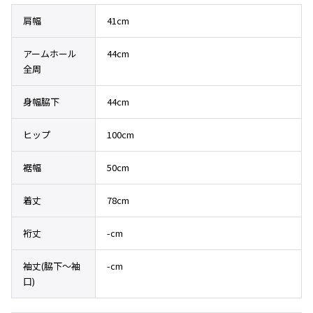
その他アクセサリー
メガネ・サングラス
Y's
肩幅
41cm
メガネ・サングラス
アームホール
44cm
Y's
全周
ワイズ
Y's for men
身幅脇下
44cm
ワイズフォーメン
2026.07.16
Denim
ヒップ
100cm
Y-3
すべてを表示
裾幅
50cm
Y-3
ワイスリー
着丈
78cm
裄丈
-cm
LIMI feu
袖丈(脇下〜袖
-cm
LIMI feu
口)
リミフゥ