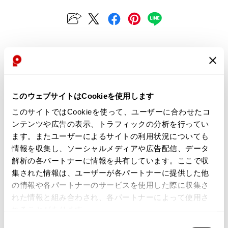
ISSEY MIYAKE MEN / IM MEN
イッセイミヤケメン / アイムメン
PLEATS PLEAS
Checked Items
PLEATS PLEASE
プリーツプリーズ
このウェブサイトはCookieを使用します
このサイトではCookieを使って、ユーザーに合わせたコ
Jean Paul GAULTIER
ンテンツや広告の表示、トラフィックの分析を行ってい
ます。またユーザーによるサイトの利用状況についても
Jean-Paul GAULTIER
情報を収集し、ソーシャルメディアや広告配信、データ
ジャンポールゴルチエ
解析の各パートナーに情報を共有しています。ここで収
Jean-Paul GAULTIER CLASSIQUE
集された情報は、ユーザーが各パートナーに提供した他
ジャンポールゴルチエクラシック
の情報や各パートナーのサービスを使用した際に収集さ
Jean-Paul GAULTIER FEMME
れた情報と組み合わされ、各パートナーによって使用さ
お
ジャンポールゴルチエファム
れることがあります。
気
MaxMara
Jean-Paul GAULTIER HOMME
に
ローレルLaurelリネンレーヨンワ
同