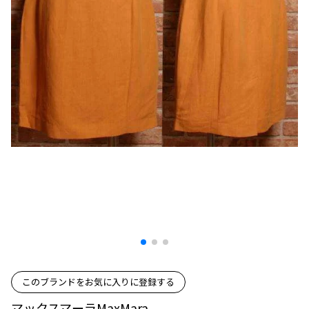
プリーツプリーズ
トップス
コムデギャルソンオムプリュス
COMME des GARCONS SHIRT
ジャンポールゴルチエ
ボトムス
ボトムス
ボトムス
コムデギャルソンシャツ
2026.07.29
ヴィヴィアンウエストウッド
アウター
robe de chambre COMME des GARCONS
Sunglass
ローブドシャンブル コムデギャルソン
スカート
ウールパンツ
メゾン マルジェラ
アクセサリー
tricot COMME des GARCONS
パンツ
コットンパンツ
トリコ コムデギャルソン
デニム
デニム
レディース
ハーフパンツ・キュロット
サルエルパンツ
JUNYA WATANABE
サルエルパンツ
ハーフパンツ
トップス
GANRYU
その他のボトムス
その他のボトムス
ボトムス
ガンリュウ
アウター
JUNYA WATANABE
ジュンヤワタナベ
アクセサリー
アウター
アウター
JUNYA WATANABE MAN
ジュンヤワタナベマン
ジャケット
スーツ
このブランドをお気に入りに登録する
メンズ
コート
ジャケット
マックスマーラMaxMara