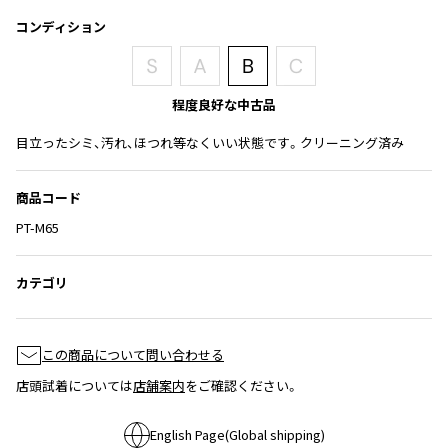
コンディション
ISSEY MIYAKE
BAO BAO ISSEY MIYAKE
バオバオ イッセイミヤケ
程度良好な中古品
HOMME PLISSE ISSEY MIYAKE
目立ったシミ、汚れ、ほつれ等なくいい状態です。クリーニング済み
オムプリッセイッセイミヤケ
ISSEY MIYAKE
商品コード
イッセイミヤケ
ISSEY MIYAKE 132 5.
PT-M65
イッセイミヤケ 132 5.
ISSEY MIYAKE A-POC
カテゴリ
イッセイミヤケエイポック
ISSEY MIYAKE FETE
イッセイミヤケフェット
この商品について問い合わせる
ISSEY MIYAKE HaaT
店頭試着については
店舗案内
をご確認ください。
イッセイミヤケハート
ISSEY MIYAKE me
English Page(Global shipping)
イッセイミヤケミー