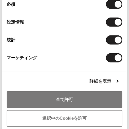
ジャンポールゴルチエオム
入
ンピース オレンジ
必須
意
り
サイズ: 38
の
に
選
SOLD
Vivienne Westwood
設定情報
追
択
加
Vivienne Westwood
統計
ヴィヴィアンウエストウッド
Recommended Items
マーケティング
Maison Margiela
Maison Margiela
メゾンマルジェラ
詳細を表示
全て許可
お
お
気
気
LADIES
SALE
35%OFF
LADIES
SALE
35%OFF
選択中のCookieを許可
に
に
Y's
PLEATS PLEASE
入
入