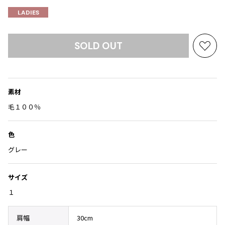
Yohji Yamamoto
LADIES
ブルゾン
ブルゾン
トップス
B Yohji Yamamoto
スーツ
コート
ボトムス
ビーヨウジヤマモト
SOLD OUT
Ground Y
お
アウター
2026.07.29
グラウンドワイ
気
アクセサリー
アクセサリー
Sunglass
アクセサリー
に
REGULATION Yohji Yamamoto
入
レギュレーション ヨウジヤマモト
素材
り
バッグ
バッグ
S'YTE
に
毛１００％
サイト
帽子
帽子
追
Yohji Yamamoto
加
ストール・マフラー
ストール・マフラー
色
ヨウジヤマモト
ベルト・サスペンダー
ネクタイ
Yohji Yamamoto FEMME
グレー
ヨウジヤマモト ファム
パンプス
ベルト・サスペンダー
Yohji Yamamoto NOIR
サイズ
ミュール・サンダル
ブーツ・シューズ
ヨウジヤマモト ノアール
１
Yohji Yamamoto POUR HOMME
ブーツ・シューズ
スニーカー・サンダル
ヨウジヤマモト プールオム
スニーカー
その他のアクセサリー
肩幅
30cm