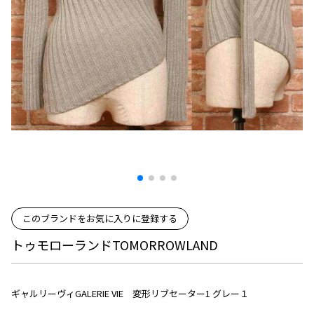
プリーツプリーズ
トップス
コムデギャルソンオムプリュス
COMME des GARCONS SHIRT
ジャンポールゴルチエ
ボトムス
ボトムス
ボトムス
コムデギャルソンシャツ
2026.08.08
ヴィヴィアンウエストウッド
アウター
robe de chambre COMME des GARCONS
Mesh
ローブドシャンブル コムデギャルソン
スカート
ウールパンツ
メゾン マルジェラ
アクセサリー
tricot COMME des GARCONS
パンツ
コットンパンツ
トリコ コムデギャルソン
デニム
デニム
レディース
ハーフパンツ・キュロット
サルエルパンツ
JUNYA WATANABE
サルエルパンツ
ハーフパンツ
トップス
GANRYU
その他のボトムス
その他のボトムス
ボトムス
ガンリュウ
このブランドをお気に入りに登録する
アウター
JUNYA WATANABE
ジュンヤワタナベ
トゥモローランドTOMORROWLAND
アクセサリー
アウター
アウター
JUNYA WATANABE MAN
ジュンヤワタナベマン
ジャケット
スーツ
ギャルリーヴィGALERIE VIE 変形リブセーター1 グレー１
メンズ
コート
ジャケット