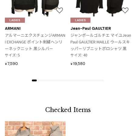
お
お
気
気
LADIES
LADIES
に
に
ARMANI
Jean-Paul GAULTIER
入
入
アルマーニエクスチェンジARMAN
ジャンポールゴルチエ マイユJean
り
り
I EXCHANGE ポイント刺繍ヘンリ
Paul GAULTIER MAILLE ウールスキ
に
に
ーネックニット 黒シルバー
ッパーリブニットポロシャツ 黒
追
追
サイズ: S
サイズ: 40
加
加
7,590
19,580
¥
¥
Checked Items