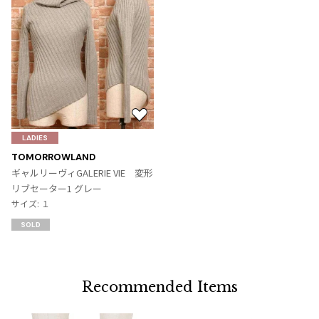
お
気
LADIES
に
TOMORROWLAND
入
ギャルリーヴィGALERIE VIE 変形
り
リブセーター1 グレー
に
サイズ: １
追
SOLD
加
Recommended Items