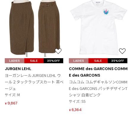
お
お
気
気
LADIES
SALE
35%OFF
LADIES
SALE
35%OFF
に
に
JURGEN LEHL
COMME des GARCONS COMM
入
入
ヨーガンレールJURGEN LEHL ウ
E des GARCONS
り
り
ール２タックラップスカート 茶ベ
コムコム コムデギャルソンCOMM
に
に
ージュ
E des GARCONS パッチデザインT
追
追
サイズ: M
シャツ 白青ピンク
加
加
サイズ: SS
9,867
¥
6,364
¥