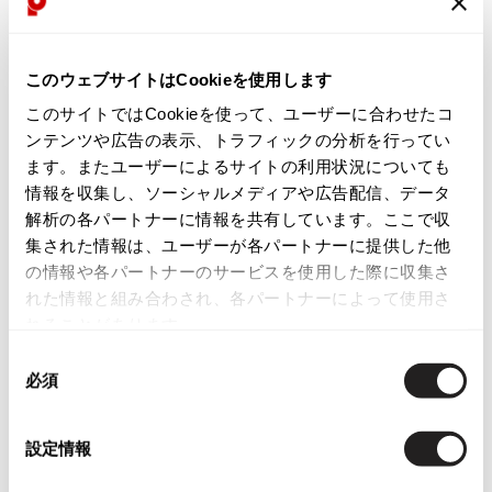
目立ったシミ、汚れ、ほつれ等なくいい状態です。クリーニング済み
ISSEY MIYAKE
このウェブサイトはCookieを使用します
BAO BAO ISSEY MIYAKE
商品コード
バオバオ イッセイミヤケ
このサイトではCookieを使って、ユーザーに合わせたコ
PT-HK61
HOMME PLISSE ISSEY MIYAKE
ンテンツや広告の表示、トラフィックの分析を行ってい
オムプリッセイッセイミヤケ
ます。またユーザーによるサイトの利用状況についても
カテゴリ
情報を収集し、ソーシャルメディアや広告配信、データ
ISSEY MIYAKE
レディース
トップス
ニット
イッセイミヤケ
解析の各パートナーに情報を共有しています。ここで収
集された情報は、ユーザーが各パートナーに提供した他
ISSEY MIYAKE 132 5.
イッセイミヤケ 132 5.
の情報や各パートナーのサービスを使用した際に収集さ
この商品について問い合わせる
れた情報と組み合わされ、各パートナーによって使用さ
ISSEY MIYAKE A-POC
店頭試着については
店舗案内
をご確認ください。
れることがあります。
イッセイミヤケエイポック
ISSEY MIYAKE FETE
同
English Page(Global shipping)
イッセイミヤケフェット
必須
意
ISSEY MIYAKE HaaT
の
イッセイミヤケハート
選
設定情報
ISSEY MIYAKE me
択
イッセイミヤケミー