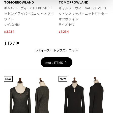
に
に
ジャンポールゴルチエオム
TOMORROWLAND
TOMORROWLAND
入
入
ギャルリーヴィーGALERIE VIE コ
ギャルリーヴィーGALERIE VIE コ
り
り
ットンドライバーズニット オフホ
ットンスキッパーニットセーター
に
に
Vivienne Westwood
ワイト
オフホワイト
追
追
サイズ: M位
サイズ: M位
加
加
Vivienne Westwood
3,234
3,234
¥
¥
ヴィヴィアンウエストウッド
1127
件
レディース
トップス
ニット
Maison Margiela
more ITEMS
Maison Margiela
メゾンマルジェラ
NEW
NEW