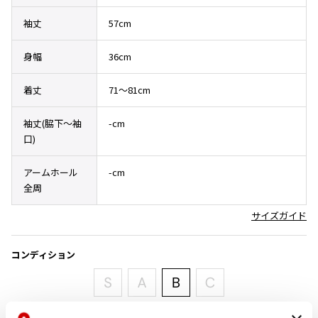
その他アクセサリー
メガネ・サングラス
Y's
袖丈
57cm
メガネ・サングラス
Y's
身幅
36cm
ワイズ
着丈
71～81cm
Y's for men
ワイズフォーメン
2026.07.23
袖丈(脇下〜袖
-cm
Dye
口)
Y-3
すべてを表示
アームホール
-cm
Y-3
全周
ワイスリー
サイズガイド
LIMI feu
コンディション
LIMI feu
リミフゥ
程度良好な中古品