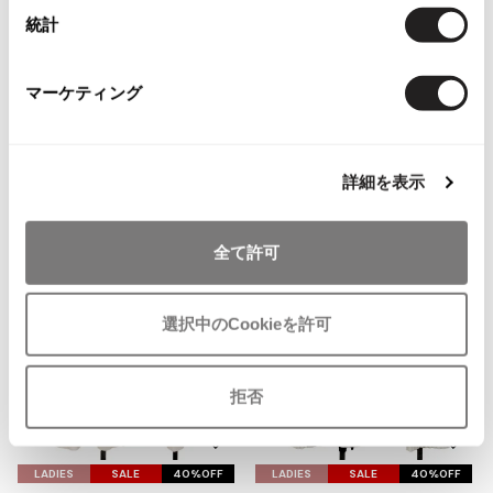
ISSEY MIYAKE MEN / IM MEN
統計
You May Also Like
イッセイミヤケメン / アイムメン
2
マーケティング
件
PLEATS PLEAS
トップス
ニット
トゥモローランド/TOMORROWLAND
PLEATS PLEASE
more ITEMS
詳細を表示
プリーツプリーズ
全て許可
Jean Paul GAULTIER
Jean-Paul GAULTIER
選択中のCookieを許可
ジャンポールゴルチエ
Jean-Paul GAULTIER CLASSIQUE
ジャンポールゴルチエクラシック
拒否
Jean-Paul GAULTIER FEMME
お
お
ジャンポールゴルチエファム
気
気
LADIES
SALE
40%OFF
LADIES
SALE
40%OFF
Jean-Paul GAULTIER HOMME