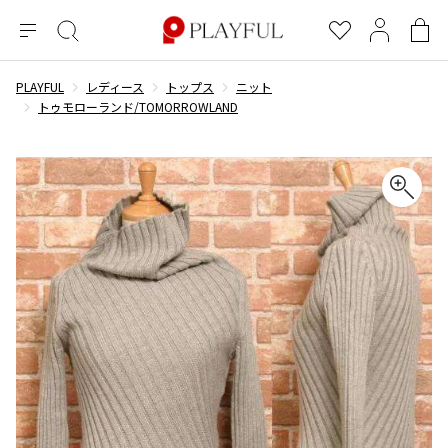
メ
絞
お
マ
シ
ニ
り
気
イ
ョ
ュ
込
に
ペ
ッ
PLAYFUL
レディース
トップス
ニット
×
ブランドA-Z
INDEX
more brands
トップス
トップス
すべての新着アイテムを表示
すべてのSALEアイテムを表示
ー
み
入
ー
ピ
トゥモローランド/TOMORROWLAND
検
り
ジ
ン
COMME des GARÇONS
索
グ
長袖ブラウス・シャツ
長袖シャツ
ブランド
レディース
バ
半袖ブラウス・シャツ
半袖シャツ
BLACK COMME des GARCONS
ッ
ブラックコムデギャルソン
グ
コムデギャルソン
トップス
カーディガン
ニット
COMME des GARCONS
ジュンヤワタナベ
ボトムス
ニット
カーディガン
コムデギャルソン
ヨウジヤマモト
アウター
COMME des GARCONS COMME des GARCONS
パーカー・スウェット
パーカー・スウェット
コムデギャルソン コムデギャルソン
ワイズ
アクセサリー
ワンピース
ベスト
COMME des GARCONS HOMME
ワイスリー
ベスト・ボレロ
カットソー
コムデギャルソンオム
COMME des GARCONS HOMME DEUX
リミフゥ
Tシャツ・カットソー
Tシャツ・ポロシャツ
メンズ
コムデギャルソン オムドゥ
イッセイミヤケ
ノースリーブ
ノースリーブ
COMME des GARCONS HOMME PLUS