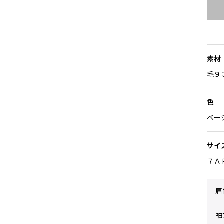
素材
毛９
色
ベー
サイ
７Ａ
肩
袖