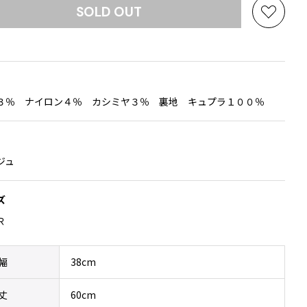
SOLD OUT
お
気
に
入
り
に
３％ ナイロン４％ カシミヤ３％ 裏地 キュプラ１００％
追
加
ジュ
ズ
Ｒ
幅
38cm
丈
60cm