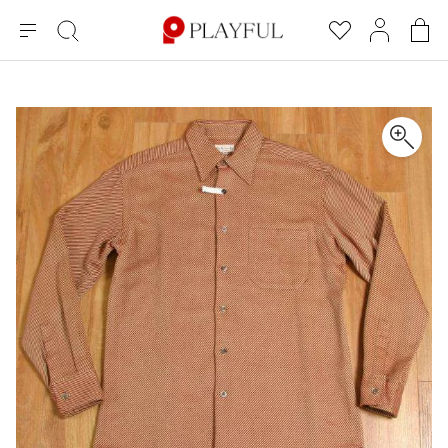
メ
絞
お
マ
シ
ニ
り
気
イ
ョ
ュ
込
に
ペ
ッ
×
ブランドA-Z
INDEX
more brands
トップス
トップス
すべての新着アイテムを表示
すべてのSALEアイテムを表示
ー
み
入
ー
ピ
検
り
ジ
ン
COMME des GARÇONS
索
グ
長袖ブラウス・シャツ
長袖シャツ
ブランド
レディース
バ
半袖ブラウス・シャツ
半袖シャツ
BLACK COMME des GARCONS
ッ
ブラックコムデギャルソン
グ
コムデギャルソン
トップス
カーディガン
ニット
COMME des GARCONS
ジュンヤワタナベ
ボトムス
ニット
カーディガン
コムデギャルソン
ヨウジヤマモト
アウター
COMME des GARCONS COMME des GARCONS
パーカー・スウェット
パーカー・スウェット
コムデギャルソン コムデギャルソン
ワイズ
アクセサリー
ワンピース
ベスト
COMME des GARCONS HOMME
ワイスリー
ベスト・ボレロ
カットソー
コムデギャルソンオム
COMME des GARCONS HOMME DEUX
リミフゥ
Tシャツ・カットソー
Tシャツ・ポロシャツ
メンズ
コムデギャルソン オムドゥ
イッセイミヤケ
ノースリーブ
ノースリーブ
COMME des GARCONS HOMME PLUS