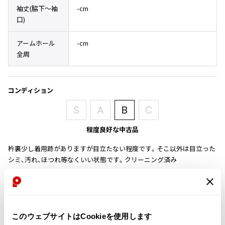
その他アクセサリー
メガネ・サングラス
袖丈(脇下〜袖
-cm
Y's
口)
メガネ・サングラス
Y's
アームホール
-cm
ワイズ
全周
Y's for men
ワイズフォーメン
2026.07.16
コンディション
Denim
Y-3
すべてを表示
程度良好な中古品
Y-3
ワイスリー
衿裏少し着用跡がありますが目立たない程度です。そこ以外は目立った
シミ、汚れ、ほつれ等なくいい状態です。クリーニング済み
LIMI feu
商品コード
LIMI feu
K-934
リミフゥ
このウェブサイトはCookieを使用します