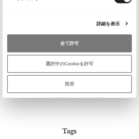
ISSEY MIYAKE MEN / IM MEN
イッセイミヤケメン / アイムメン
詳細を表示
お
気
PLEATS PLEAS
Paul Smith
に
ポールスミス ロンドンPaul Smith
全て許可
入
LONDONストライプコーデュロイ
PLEATS PLEASE
り
シャツM エンジ×茶
プリーツプリーズ
に
サイズ: Ｍ
選択中のCookieを許可
追
SOLD
加
Jean Paul GAULTIER
拒否
Jean-Paul GAULTIER
Recommended Items
ジャンポールゴルチエ
Jean-Paul GAULTIER CLASSIQUE
ジャンポールゴルチエクラシック
Jean-Paul GAULTIER FEMME
ジャンポールゴルチエファム
Tags
Jean-Paul GAULTIER HOMME