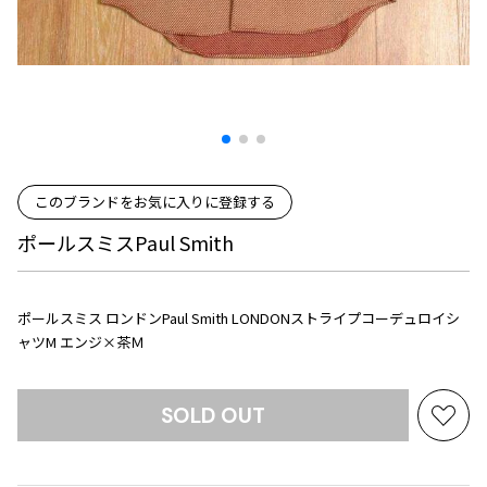
プリーツプリーズ
トップス
コムデギャルソンオムプリュス
COMME des GARCONS SHIRT
ジャンポールゴルチエ
ボトムス
ボトムス
ボトムス
コムデギャルソンシャツ
2026.07.29
ヴィヴィアンウエストウッド
アウター
robe de chambre COMME des GARCONS
Sunglass
ローブドシャンブル コムデギャルソン
スカート
ウールパンツ
メゾン マルジェラ
アクセサリー
tricot COMME des GARCONS
パンツ
コットンパンツ
トリコ コムデギャルソン
デニム
デニム
このブランドをお気に入りに登録する
レディース
ハーフパンツ・キュロット
サルエルパンツ
JUNYA WATANABE
ポールスミスPaul Smith
サルエルパンツ
ハーフパンツ
トップス
GANRYU
その他のボトムス
その他のボトムス
ボトムス
ガンリュウ
ポールスミス ロンドンPaul Smith LONDONストライプコーデュロイシ
ャツM エンジ×茶Ｍ
アウター
JUNYA WATANABE
ジュンヤワタナベ
アクセサリー
アウター
アウター
JUNYA WATANABE MAN
SOLD OUT
ジュンヤワタナベマン
お
ジャケット
スーツ
気
メンズ
に
コート
ジャケット