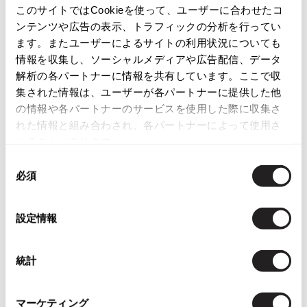
カテゴリ
このサイトではCookieを使って、ユーザーに合わせたコ
ISSEY MIYAKE
ンテンツや広告の表示、トラフィックの分析を行ってい
ます。またユーザーによるサイトの利用状況についても
BAO BAO ISSEY MIYAKE
この商品について問い合わせる
情報を収集し、ソーシャルメディアや広告配信、データ
バオバオ イッセイミヤケ
解析の各パートナーに情報を共有しています。ここで収
店頭試着については
店舗案内
をご確認ください。
HOMME PLISSE ISSEY MIYAKE
集された情報は、ユーザーが各パートナーに提供した他
オムプリッセイッセイミヤケ
の情報や各パートナーのサービスを使用した際に収集さ
English Page(Global shipping)
ISSEY MIYAKE
れた情報と組み合わされ、各パートナーによって使用さ
イッセイミヤケ
れることがあります。
ISSEY MIYAKE 132 5.
同
イッセイミヤケ 132 5.
必須
意
ISSEY MIYAKE A-POC
の
イッセイミヤケエイポック
Checked Items
選
設定情報
ISSEY MIYAKE FETE
択
イッセイミヤケフェット
ISSEY MIYAKE HaaT
統計
イッセイミヤケハート
ISSEY MIYAKE me
マーケティング
イッセイミヤケミー