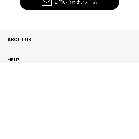
お問い合わせフォーム
ABOUT US
会社概要
HELP
店舗情報
はじめての方へ
CUSTOMER CARE
買取について
よくあるご質問
ショッピングガイド
サステナブルへの取り組み
REGAL
お問い合わせ
会員特典サービス
特定商取引法に基づく表記
配送について
会員登録
プライバシーポリシー
返品について
お客様の声