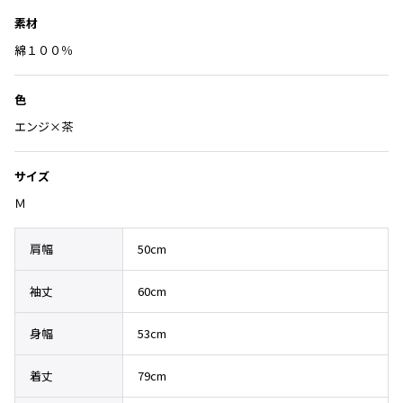
Yohji Yamamoto
入
素材
ブルゾン
ブルゾン
り
トップス
B Yohji Yamamoto
に
綿１００％
スーツ
コート
ボトムス
ビーヨウジヤマモト
追
加
Ground Y
アウター
色
2026.07.23
グラウンドワイ
アクセサリー
アクセサリー
Dye
アクセサリー
エンジ×茶
REGULATION Yohji Yamamoto
レギュレーション ヨウジヤマモト
バッグ
バッグ
サイズ
S'YTE
サイト
帽子
帽子
Ｍ
Yohji Yamamoto
ストール・マフラー
ストール・マフラー
ヨウジヤマモト
肩幅
50cm
ベルト・サスペンダー
ネクタイ
Yohji Yamamoto FEMME
ヨウジヤマモト ファム
袖丈
60cm
パンプス
ベルト・サスペンダー
Yohji Yamamoto NOIR
ミュール・サンダル
ブーツ・シューズ
ヨウジヤマモト ノアール
身幅
53cm
Yohji Yamamoto POUR HOMME
ブーツ・シューズ
スニーカー・サンダル
ヨウジヤマモト プールオム
着丈
79cm
スニーカー
その他のアクセサリー