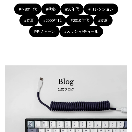
ジャンポールゴルチエオム
#〜80年代
#秋冬
#90年代
#コレクション
#春夏
#2000年代
#2010年代
#変形
Vivienne Westwood
#モノトーン
#メッシュ/チュール
Vivienne Westwood
ヴィヴィアンウエストウッド
Maison Margiela
Maison Margiela
メゾンマルジェラ