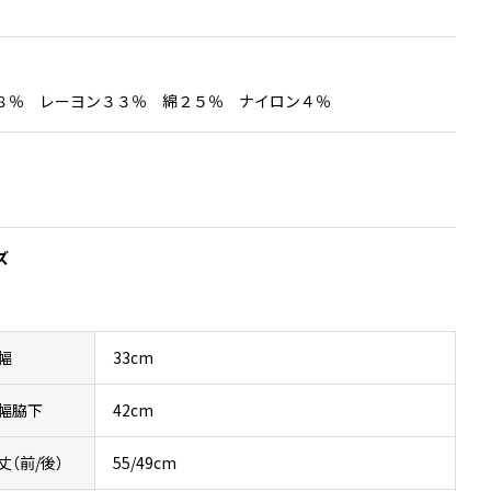
に
入
り
に
８％ レーヨン３３％ 綿２５％ ナイロン４％
追
加
ズ
幅
33cm
幅脇下
42cm
丈（前/後）
55/49cm