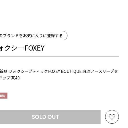
のブランドをお気に入りに登録する
ォクシーFOXEY
新品!フォクシーブティックFOXEY BOUTIQUE 麻混ノースリーブセ
アップ 茶40
IES
SOLD OUT
お
気