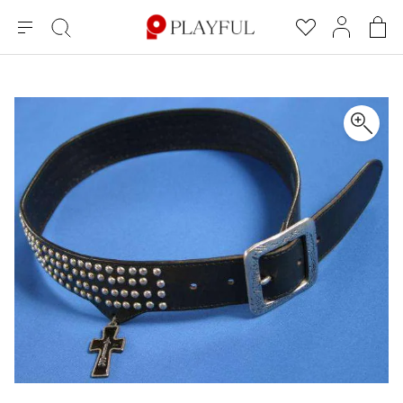
メ
絞
お
マ
シ
ニ
り
気
イ
ョ
ュ
込
に
ペ
ッ
×
ブランドA-Z
INDEX
more brands
トップス
トップス
すべての新着アイテムを表示
すべてのSALEアイテムを表示
ー
み
入
ー
ピ
検
り
ジ
ン
COMME des GARÇONS
索
グ
長袖ブラウス・シャツ
長袖シャツ
ブランド
レディース
バ
半袖ブラウス・シャツ
半袖シャツ
BLACK COMME des GARCONS
ッ
ブラックコムデギャルソン
グ
コムデギャルソン
トップス
カーディガン
ニット
COMME des GARCONS
ジュンヤワタナベ
ボトムス
ニット
カーディガン
コムデギャルソン
ヨウジヤマモト
アウター
COMME des GARCONS COMME des GARCONS
パーカー・スウェット
パーカー・スウェット
コムデギャルソン コムデギャルソン
ワイズ
アクセサリー
ワンピース
ベスト
COMME des GARCONS HOMME
ワイスリー
ベスト・ボレロ
カットソー
コムデギャルソンオム
COMME des GARCONS HOMME DEUX
リミフゥ
Tシャツ・カットソー
Tシャツ・ポロシャツ
メンズ
コムデギャルソン オムドゥ
イッセイミヤケ
ノースリーブ
ノースリーブ
COMME des GARCONS HOMME PLUS