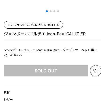
プリーツプリーズ
トップス
コムデギャルソンオムプリュス
COMME des GARCONS SHIRT
ジャンポールゴルチエ
ボトムス
ボトムス
ボトムス
コムデギャルソンシャツ
2026.07.29
ヴィヴィアンウエストウッド
アウター
robe de chambre COMME des GARCONS
Sunglass
このブランドをお気に入りに登録する
ローブドシャンブル コムデギャルソン
スカート
ウールパンツ
メゾン マルジェラ
アクセサリー
tricot COMME des GARCONS
ジャンポールゴルチエJean-Paul GAULTIER
パンツ
コットンパンツ
トリコ コムデギャルソン
デニム
デニム
レディース
ハーフパンツ・キュロット
サルエルパンツ
ジャンポール・ゴルチエJeanPaulGaultier スタッズレザーベルト 黒５
JUNYA WATANABE
穴 W66～75
サルエルパンツ
ハーフパンツ
トップス
GANRYU
その他のボトムス
その他のボトムス
ボトムス
ガンリュウ
SOLD OUT
お
アウター
JUNYA WATANABE
気
ジュンヤワタナベ
アクセサリー
アウター
アウター
に
JUNYA WATANABE MAN
入
ジュンヤワタナベマン
素材
り
ジャケット
スーツ
に
レザー
メンズ
コート
ジャケット
追