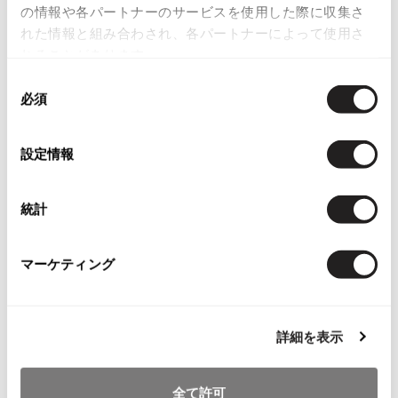
の情報や各パートナーのサービスを使用した際に収集さ
ISSEY MIYAKE
関連ブランド
れた情報と組み合わされ、各パートナーによって使用さ
れることがあります。
ジャンポールゴルチエクラシック
BAO BAO ISSEY MIYAKE
224
同
バオバオ イッセイミヤケ
必須
意
ジャンポールゴルチエファム
745
HOMME PLISSE ISSEY MIYAKE
の
オムプリッセイッセイミヤケ
選
ジャンポールゴルチエオム
215
設定情報
ISSEY MIYAKE
択
イッセイミヤケ
ISSEY MIYAKE 132 5.
統計
イッセイミヤケ 132 5.
ISSEY MIYAKE A-POC
Checked Items
イッセイミヤケエイポック
マーケティング
ISSEY MIYAKE FETE
イッセイミヤケフェット
ISSEY MIYAKE HaaT
詳細を表示
イッセイミヤケハート
ISSEY MIYAKE me
全て許可
イッセイミヤケミー