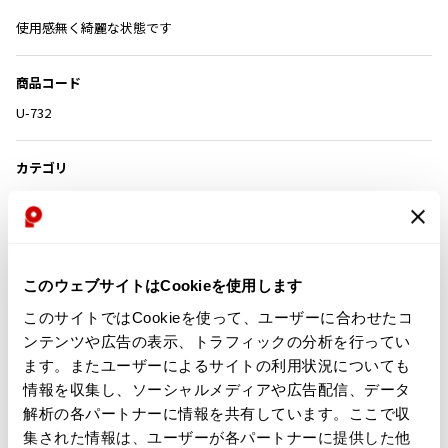
その他アクセサリー
メガネ・サングラス
使用感無く綺麗な状態です
Y's
メガネ・サングラス
Y's
商品コード
ワイズ
U-732
Y's for men
ワイズフォーメン
2026.07.16
カテゴリ
Denim
Y-3
すべてを表示
この商品について問い合わせる
Y-3
店頭試着については
店舗案内
をご確認ください。
ワイスリー
このウェブサイトはCookieを使用します
このサイトではCookieを使って、ユーザーに合わせたコ
English Page(Global shipping)
ンテンツや広告の表示、トラフィックの分析を行ってい
LIMI feu
ます。またユーザーによるサイトの利用状況についても
情報を収集し、ソーシャルメディアや広告配信、データ
LIMI feu
解析の各パートナーに情報を共有しています。ここで収
リミフゥ
集された情報は、ユーザーが各パートナーに提供した他