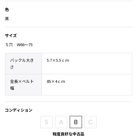
Yohji Yamamoto
加
ブルゾン
ブルゾン
色
トップス
B Yohji Yamamoto
黒
スーツ
コート
ボトムス
ビーヨウジヤマモト
Ground Y
アウター
サイズ
2026.07.23
グラウンドワイ
アクセサリー
アクセサリー
Dye
アクセサリー
５穴 W66～75
REGULATION Yohji Yamamoto
レギュレーション ヨウジヤマモト
バッグ
バッグ
バックル大き
5.7×5.5ｃｍ
S'YTE
さ
サイト
帽子
帽子
Yohji Yamamoto
ストール・マフラー
ストール・マフラー
全長×ベルト
85×4ｃｍ
ヨウジヤマモト
幅
ベルト・サスペンダー
ネクタイ
Yohji Yamamoto FEMME
ヨウジヤマモト ファム
パンプス
ベルト・サスペンダー
Yohji Yamamoto NOIR
コンディション
ミュール・サンダル
ブーツ・シューズ
ヨウジヤマモト ノアール
Yohji Yamamoto POUR HOMME
ブーツ・シューズ
スニーカー・サンダル
ヨウジヤマモト プールオム
スニーカー
その他のアクセサリー
程度良好な中古品