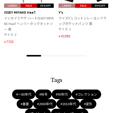
ジャンポールゴルチエオム
気
気
LADIES
SALE
35%OFF
LADIES
SALE
35%OFF
に
に
ISSEY MIYAKE HaaT
Y's
入
入
Vivienne Westwood
イッセイミヤケ ハートISSEY MIYA
ワイズY's コットンレーヨンフラ
り
り
KE HaaT ヘンリーネックカットソ
ップポケットパンツ 黒
に
に
ー 黒
サイズ: 2
Vivienne Westwood
追
追
サイズ: 2
ヴィヴィアンウエストウッド
10,582
¥
加
加
7,722
¥
Maison Margiela
Maison Margiela
メゾンマルジェラ
Tags
#〜80年代
#秋冬
#90年代
#コレクション
#春夏
#2000年代
#2010年代
#変形