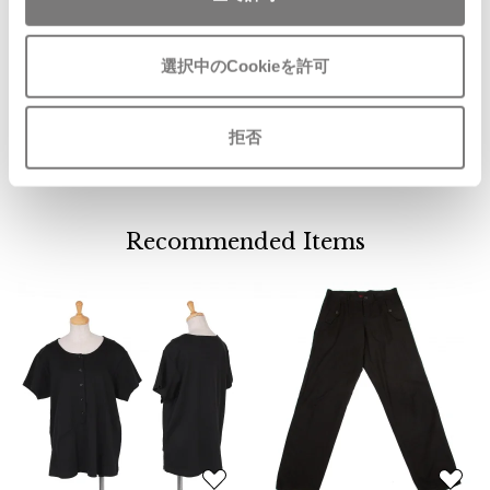
お
ISSEY MIYAKE MEN / IM MEN
気
Jean-Paul GAULTIER
イッセイミヤケメン / アイムメン
に
ジャンポール・ゴルチエJeanPaulG
選択中のCookieを許可
入
aultier スタッズレザーベルト 黒
り
サイズ: ５穴 W66～75
PLEATS PLEAS
に
拒否
SOLD
追
PLEATS PLEASE
加
プリーツプリーズ
Recommended Items
Jean Paul GAULTIER
Jean-Paul GAULTIER
ジャンポールゴルチエ
Jean-Paul GAULTIER CLASSIQUE
ジャンポールゴルチエクラシック
Jean-Paul GAULTIER FEMME
ジャンポールゴルチエファム
Jean-Paul GAULTIER HOMME
お
お