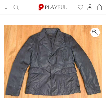
メ
絞
お
マ
シ
ニ
り
気
イ
ョ
ュ
込
に
ペ
ッ
×
ブランドA-Z
INDEX
more brands
トップス
トップス
すべての新着アイテムを表示
すべてのSALEアイテムを表示
ー
み
入
ー
ピ
検
り
ジ
ン
COMME des GARÇONS
索
グ
長袖ブラウス・シャツ
長袖シャツ
ブランド
レディース
バ
半袖ブラウス・シャツ
半袖シャツ
BLACK COMME des GARCONS
ッ
ブラックコムデギャルソン
グ
コムデギャルソン
トップス
カーディガン
ニット
COMME des GARCONS
ジュンヤワタナベ
ボトムス
ニット
カーディガン
コムデギャルソン
ヨウジヤマモト
アウター
COMME des GARCONS COMME des GARCONS
パーカー・スウェット
パーカー・スウェット
コムデギャルソン コムデギャルソン
ワイズ
アクセサリー
ワンピース
ベスト
COMME des GARCONS HOMME
ワイスリー
ベスト・ボレロ
カットソー
コムデギャルソンオム
COMME des GARCONS HOMME DEUX
リミフゥ
Tシャツ・カットソー
Tシャツ・ポロシャツ
メンズ
コムデギャルソン オムドゥ
イッセイミヤケ
ノースリーブ
ノースリーブ
COMME des GARCONS HOMME PLUS