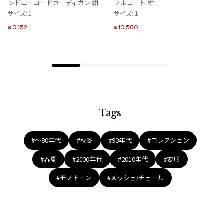
ンドローコードカーディガン 紺
フルコート 紺
ジャンポールゴルチエオム
に
に
サイズ: 1
サイズ: 1
追
追
9,152
19,580
¥
¥
加
加
Vivienne Westwood
Vivienne Westwood
ヴィヴィアンウエストウッド
Maison Margiela
Tags
Maison Margiela
メゾンマルジェラ
#〜80年代
#秋冬
#90年代
#コレクション
#春夏
#2000年代
#2010年代
#変形
#モノトーン
#メッシュ/チュール