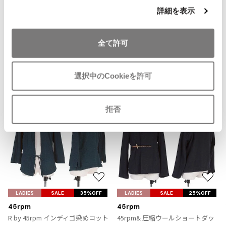
り
サイズ: Ｍ
詳細を表示
ISSEY MIYAKE MEN / IM MEN
に
イッセイミヤケメン / アイムメン
SOLD
追
加
全て許可
PLEATS PLEAS
Recommended Items
選択中のCookieを許可
PLEATS PLEASE
プリーツプリーズ
拒否
Jean Paul GAULTIER
Jean-Paul GAULTIER
ジャンポールゴルチエ
Jean-Paul GAULTIER CLASSIQUE
ジャンポールゴルチエクラシック
お
お
気
気
LADIES
SALE
35%OFF
LADIES
SALE
25%OFF
Jean-Paul GAULTIER FEMME
に
に
ジャンポールゴルチエファム
45rpm
45rpm
入
入
R by 45rpm インディゴ染めコット
45rpm& 圧縮ウールショートダッ
Jean-Paul GAULTIER HOMME
り
り