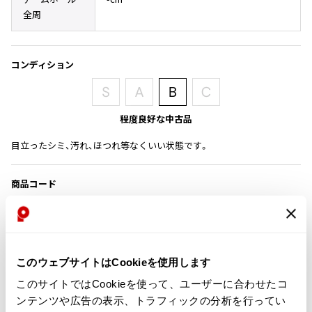
その他アクセサリー
メガネ・サングラス
全周
Y's
メガネ・サングラス
Y's
コンディション
ワイズ
Y's for men
ワイズフォーメン
2026.07.23
程度良好な中古品
Dye
目立ったシミ、汚れ、ほつれ等なくいい状態です。
Y-3
すべてを表示
Y-3
商品コード
ワイスリー
P-MS47
LIMI feu
カテゴリ
このウェブサイトはCookieを使用します
LIMI feu
このサイトではCookieを使って、ユーザーに合わせたコ
リミフゥ
この商品について問い合わせる
ンテンツや広告の表示、トラフィックの分析を行ってい