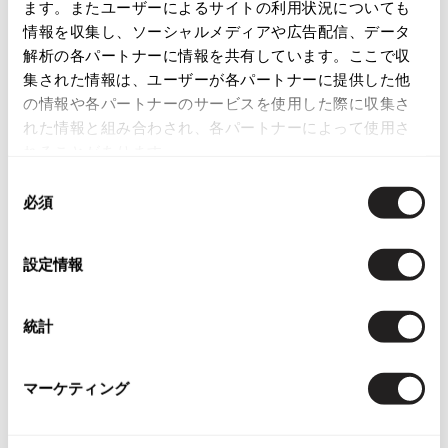
店頭試着については
店舗案内
をご確認ください。
ます。またユーザーによるサイトの利用状況についても
ISSEY MIYAKE
情報を収集し、ソーシャルメディアや広告配信、データ
English Page(Global shipping)
解析の各パートナーに情報を共有しています。ここで収
BAO BAO ISSEY MIYAKE
集された情報は、ユーザーが各パートナーに提供した他
バオバオ イッセイミヤケ
の情報や各パートナーのサービスを使用した際に収集さ
HOMME PLISSE ISSEY MIYAKE
れた情報と組み合わされ、各パートナーによって使用さ
オムプリッセイッセイミヤケ
れることがあります。
ISSEY MIYAKE
同
Checked Items
イッセイミヤケ
必須
意
ISSEY MIYAKE 132 5.
の
イッセイミヤケ 132 5.
選
設定情報
ISSEY MIYAKE A-POC
択
イッセイミヤケエイポック
ISSEY MIYAKE FETE
統計
イッセイミヤケフェット
ISSEY MIYAKE HaaT
お
マーケティング
イッセイミヤケハート
気
zucca
に
ズッカ ZUCCA ダウンブレザーM
ISSEY MIYAKE me
入
紺
イッセイミヤケミー