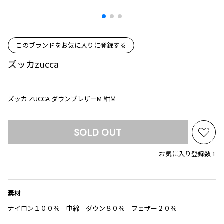
プリーツプリーズ
トップス
コムデギャルソンオムプリュス
COMME des GARCONS SHIRT
ジャンポールゴルチエ
ボトムス
ボトムス
ボトムス
コムデギャルソンシャツ
2026.08.08
ヴィヴィアンウエストウッド
アウター
robe de chambre COMME des GARCONS
このブランドをお気に入りに登録する
Mesh
ローブドシャンブル コムデギャルソン
スカート
ウールパンツ
メゾン マルジェラ
アクセサリー
ズッカzucca
tricot COMME des GARCONS
パンツ
コットンパンツ
トリコ コムデギャルソン
デニム
デニム
レディース
ズッカ ZUCCA ダウンブレザーM 紺Ｍ
ハーフパンツ・キュロット
サルエルパンツ
JUNYA WATANABE
サルエルパンツ
ハーフパンツ
トップス
SOLD OUT
GANRYU
お
その他のボトムス
その他のボトムス
ボトムス
ガンリュウ
気
お気に入り登録数 1
アウター
JUNYA WATANABE
に
ジュンヤワタナベ
入
アクセサリー
アウター
アウター
り
JUNYA WATANABE MAN
に
素材
ジュンヤワタナベマン
追
ジャケット
スーツ
ナイロン１００％ 中綿 ダウン８０％ フェザー２０％
加
メンズ
コート
ジャケット