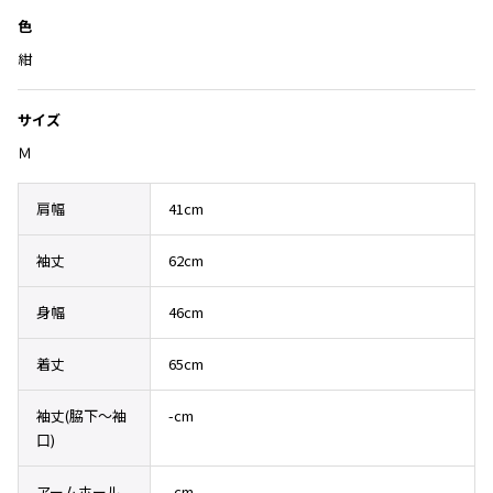
Yohji Yamamoto
色
ブルゾン
ブルゾン
トップス
B Yohji Yamamoto
紺
スーツ
コート
ボトムス
ビーヨウジヤマモト
Ground Y
アウター
サイズ
2026.07.29
グラウンドワイ
アクセサリー
アクセサリー
Sunglass
Ｍ
アクセサリー
REGULATION Yohji Yamamoto
レギュレーション ヨウジヤマモト
肩幅
41cm
バッグ
バッグ
S'YTE
サイト
帽子
帽子
袖丈
62cm
Yohji Yamamoto
ストール・マフラー
ストール・マフラー
ヨウジヤマモト
身幅
46cm
ベルト・サスペンダー
ネクタイ
Yohji Yamamoto FEMME
ヨウジヤマモト ファム
パンプス
ベルト・サスペンダー
着丈
65cm
Yohji Yamamoto NOIR
ミュール・サンダル
ブーツ・シューズ
ヨウジヤマモト ノアール
袖丈(脇下〜袖
-cm
Yohji Yamamoto POUR HOMME
ブーツ・シューズ
スニーカー・サンダル
口)
ヨウジヤマモト プールオム
スニーカー
その他のアクセサリー
アームホール
-cm