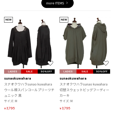
ジャンポールゴルチエオム
more ITEMS
Vivienne Westwood
NEW
NEW
Vivienne Westwood
ヴィヴィアンウエストウッド
Maison Margiela
Maison Margiela
お
お
メゾンマルジェラ
気
気
LADIES
SALE
50%OFF
LADIES
SALE
50%OFF
に
に
sunaokuwahara
sunaokuwahara
入
入
スナオクワハラsunao kuwahara
スナオクワハラsunao kuwahara
り
り
ウール襟スパンコールプリーツチ
切替スウェットビッグフーディー
に
に
ュニック 黒
カーキ
追
追
サイズ: M
サイズ: M
加
加
3,795
3,795
¥
¥