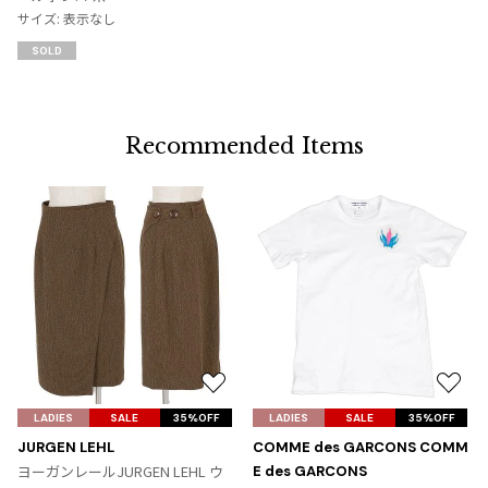
り
サイズ: 表示なし
に
SOLD
追
加
Recommended Items
お
お
気
気
LADIES
SALE
35%OFF
LADIES
SALE
35%OFF
に
に
JURGEN LEHL
COMME des GARCONS COMM
入
入
ヨーガンレールJURGEN LEHL ウ
E des GARCONS