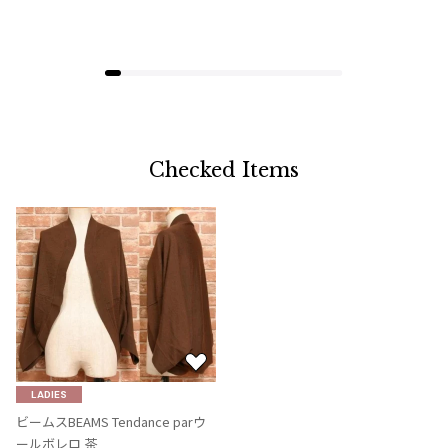
Checked Items
お
気
LADIES
に
ビームスBEAMS Tendance parウ
入
ールボレロ 茶