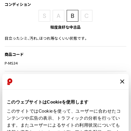
その他アクセサリー
メガネ・サングラス
コンディション
Y's
メガネ・サングラス
Y's
程度良好な中古品
ワイズ
Y's for men
目立ったシミ、汚れ、ほつれ等なくいい状態です。
ワイズフォーメン
2026.07.16
Denim
商品コード
Y-3
P-MS34
すべてを表示
Y-3
カテゴリ
ワイスリー
レディース
トップス
LIMI feu
このウェブサイトはCookieを使用します
この商品について問い合わせる
このサイトではCookieを使って、ユーザーに合わせたコ
LIMI feu
店頭試着については
店舗案内
をご確認ください。
ンテンツや広告の表示、トラフィックの分析を行ってい
リミフゥ
ます。またユーザーによるサイトの利用状況についても
English Page(Global shipping)