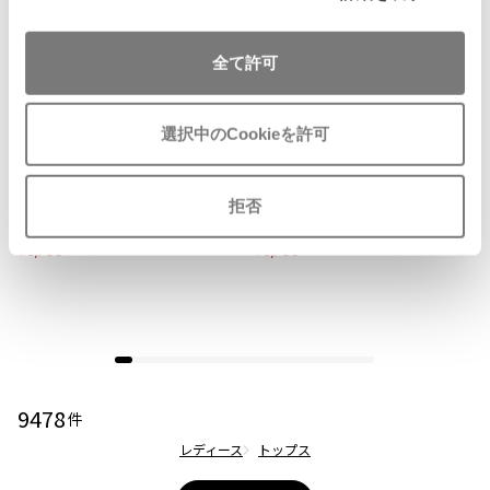
ISSEY MIYAKE MEN / IM MEN
イッセイミヤケメン / アイムメン
全て許可
お
お
気
気
LADIES
SALE
50%OFF
LADIES
SALE
50%OFF
PLEATS PLEAS
に
に
sunaokuwahara
sunaokuwahara
選択中のCookieを許可
入
入
スナオクワハラsunao kuwahara
スナオクワハラsunao kuwahara
り
り
PLEATS PLEASE
ウール襟スパンコールプリーツチ
切替スウェットビッグフーディー
に
に
プリーツプリーズ
ュニック 黒
カーキ
拒否
追
追
サイズ: M
サイズ: M
加
加
3,795
3,795
¥
¥
Jean Paul GAULTIER
Jean-Paul GAULTIER
ジャンポールゴルチエ
Jean-Paul GAULTIER CLASSIQUE
ジャンポールゴルチエクラシック
9478
件
Jean-Paul GAULTIER FEMME
ジャンポールゴルチエファム
レディース
トップス
Jean-Paul GAULTIER HOMME