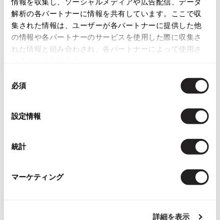
情報を収集し、ソーシャルメディアや広告配信、データ
解析の各パートナーに情報を共有しています。ここで収
ISSEY MIYAKE
集された情報は、ユーザーが各パートナーに提供した他
の情報や各パートナーのサービスを使用した際に収集さ
BAO BAO ISSEY MIYAKE
れた情報と組み合わされ、各パートナーによって使用さ
バオバオ イッセイミヤケ
れることがあります。
HOMME PLISSE ISSEY MIYAKE
You May Also Like
オムプリッセイッセイミヤケ
同
必須
ISSEY MIYAKE
意
9478
件
イッセイミヤケ
の
トップス
ISSEY MIYAKE 132 5.
選
設定情報
イッセイミヤケ 132 5.
択
more ITEMS
ISSEY MIYAKE A-POC
イッセイミヤケエイポック
統計
ISSEY MIYAKE FETE
NEW
NEW
イッセイミヤケフェット
マーケティング
ISSEY MIYAKE HaaT
イッセイミヤケハート
ISSEY MIYAKE me
詳細を表示
イッセイミヤケミー