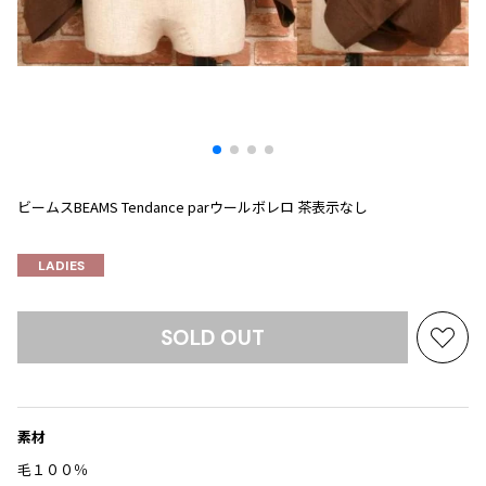
プリーツプリーズ
トップス
コムデギャルソンオムプリュス
COMME des GARCONS SHIRT
ジャンポールゴルチエ
ボトムス
ボトムス
ボトムス
コムデギャルソンシャツ
2026.07.29
ヴィヴィアンウエストウッド
アウター
robe de chambre COMME des GARCONS
Sunglass
ローブドシャンブル コムデギャルソン
スカート
ウールパンツ
メゾン マルジェラ
アクセサリー
tricot COMME des GARCONS
パンツ
コットンパンツ
トリコ コムデギャルソン
デニム
デニム
ビームスBEAMS Tendance parウールボレロ 茶表示なし
レディース
ハーフパンツ・キュロット
サルエルパンツ
JUNYA WATANABE
サルエルパンツ
ハーフパンツ
トップス
LADIES
GANRYU
その他のボトムス
その他のボトムス
ボトムス
ガンリュウ
SOLD OUT
アウター
JUNYA WATANABE
お
ジュンヤワタナベ
気
アクセサリー
アウター
アウター
に
JUNYA WATANABE MAN
入
ジュンヤワタナベマン
素材
ジャケット
スーツ
り
メンズ
に
毛１００％
コート
ジャケット