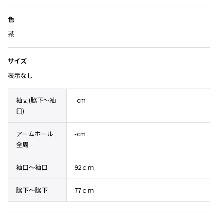
Yohji Yamamoto
追
加
ブルゾン
ブルゾン
トップス
色
B Yohji Yamamoto
スーツ
コート
茶
ボトムス
ビーヨウジヤマモト
Ground Y
アウター
2026.07.23
グラウンドワイ
サイズ
アクセサリー
アクセサリー
Dye
アクセサリー
REGULATION Yohji Yamamoto
表示なし
レギュレーション ヨウジヤマモト
バッグ
バッグ
S'YTE
袖丈(脇下〜袖
-cm
サイト
帽子
帽子
口)
Yohji Yamamoto
ストール・マフラー
ストール・マフラー
ヨウジヤマモト
アームホール
-cm
ベルト・サスペンダー
ネクタイ
Yohji Yamamoto FEMME
全周
ヨウジヤマモト ファム
パンプス
ベルト・サスペンダー
袖口～袖口
92ｃｍ
Yohji Yamamoto NOIR
ミュール・サンダル
ブーツ・シューズ
ヨウジヤマモト ノアール
脇下～脇下
77ｃｍ
Yohji Yamamoto POUR HOMME
ブーツ・シューズ
スニーカー・サンダル
ヨウジヤマモト プールオム
スニーカー
その他のアクセサリー