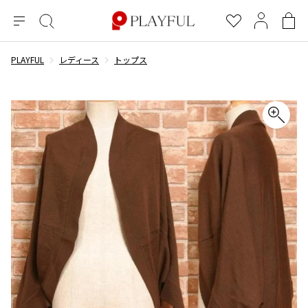
メ
絞
お
マ
シ
ニ
り
気
イ
ョ
ュ
込
に
ペ
ッ
PLAYFUL
レディース
トップス
×
ブランドA-Z
INDEX
more brands
トップス
トップス
すべての新着アイテムを表示
すべてのSALEアイテムを表示
ー
み
入
ー
ピ
検
り
ジ
ン
COMME des GARÇONS
索
グ
長袖ブラウス・シャツ
長袖シャツ
ブランド
レディース
バ
半袖ブラウス・シャツ
半袖シャツ
BLACK COMME des GARCONS
ッ
ブラックコムデギャルソン
グ
コムデギャルソン
トップス
カーディガン
ニット
COMME des GARCONS
ジュンヤワタナベ
ボトムス
ニット
カーディガン
コムデギャルソン
ヨウジヤマモト
アウター
COMME des GARCONS COMME des GARCONS
パーカー・スウェット
パーカー・スウェット
コムデギャルソン コムデギャルソン
ワイズ
アクセサリー
ワンピース
ベスト
COMME des GARCONS HOMME
ワイスリー
ベスト・ボレロ
カットソー
コムデギャルソンオム
COMME des GARCONS HOMME DEUX
リミフゥ
Tシャツ・カットソー
Tシャツ・ポロシャツ
メンズ
コムデギャルソン オムドゥ
イッセイミヤケ
ノースリーブ
ノースリーブ
COMME des GARCONS HOMME PLUS