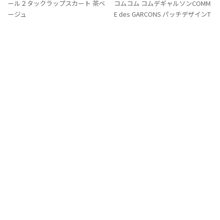
り
り
ール２タックラップスカート 茶ベ
コムコム コムデギャルソンCOMM
に
に
ージュ
E des GARCONS パッチデザインT
追
追
サイズ: M
シャツ 白青ピンク
加
加
サイズ: SS
9,867
¥
6,364
¥
Tags
#〜80年代
#秋冬
#90年代
#コレクション
#春夏
#2000年代
#2010年代
#変形
#モノトーン
#メッシュ/チュール