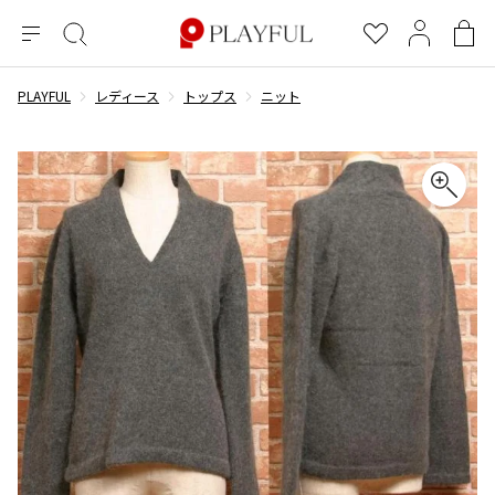
メ
絞
お
マ
シ
ニ
り
気
イ
ョ
ュ
込
に
ペ
ッ
PLAYFUL
レディース
トップス
ニット
×
ブランドA-Z
INDEX
more brands
トップス
トップス
すべての新着アイテムを表示
すべてのSALEアイテムを表示
ー
み
入
ー
ピ
検
り
ジ
ン
COMME des GARÇONS
索
グ
長袖ブラウス・シャツ
長袖シャツ
ブランド
レディース
バ
半袖ブラウス・シャツ
半袖シャツ
BLACK COMME des GARCONS
ッ
ブラックコムデギャルソン
グ
コムデギャルソン
トップス
カーディガン
ニット
COMME des GARCONS
ジュンヤワタナベ
ボトムス
ニット
カーディガン
コムデギャルソン
ヨウジヤマモト
アウター
COMME des GARCONS COMME des GARCONS
パーカー・スウェット
パーカー・スウェット
コムデギャルソン コムデギャルソン
ワイズ
アクセサリー
ワンピース
ベスト
COMME des GARCONS HOMME
ワイスリー
ベスト・ボレロ
カットソー
コムデギャルソンオム
COMME des GARCONS HOMME DEUX
リミフゥ
Tシャツ・カットソー
Tシャツ・ポロシャツ
メンズ
コムデギャルソン オムドゥ
イッセイミヤケ
ノースリーブ
ノースリーブ
COMME des GARCONS HOMME PLUS