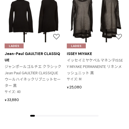
ISSEY MIYAKE MEN / IM MEN
イッセイミヤケメン / アイムメン
PLEATS PLEAS
お
お
PLEATS PLEASE
気
気
LADIES
LADIES
プリーツプリーズ
に
に
Jean-Paul GAULTIER CLASSIQ
ISSEY MIYAKE
入
入
イッセイミヤケペルマネンテISSE
UE
り
り
ジャンポールゴルチエ クラシック
Y MIYAKE PERMANENTE リネンメ
Jean Paul GAULTIER
に
に
Jean Paul GAULTIER CLASSIQUE
ッシュニット 黒
追
追
ウールハイネックリブニットセー
サイズ: M
Jean-Paul GAULTIER
加
加
ター 黒
25,080
¥
ジャンポールゴルチエ
サイズ: 40
Jean-Paul GAULTIER CLASSIQUE
33,880
¥
ジャンポールゴルチエクラシック
Jean-Paul GAULTIER FEMME
ジャンポールゴルチエファム
Jean-Paul GAULTIER HOMME