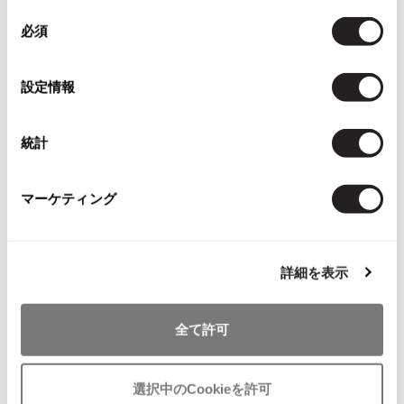
追
追
同
ウールハイネックリブニットセー
サイズ: M
加
加
必須
意
ター 黒
25,080
¥
サイズ: 40
の
選
33,880
¥
設定情報
択
統計
マーケティング
Checked Items
詳細を表示
全て許可
お
選択中のCookieを許可