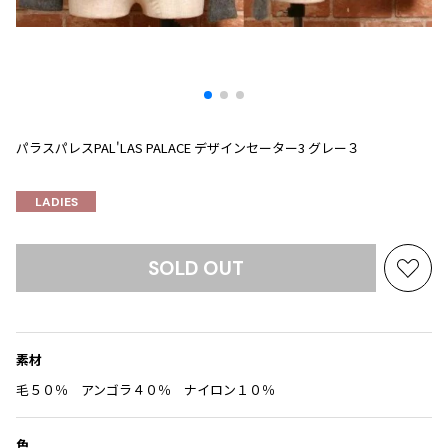
プリーツプリーズ
トップス
コムデギャルソンオムプリュス
COMME des GARCONS SHIRT
ジャンポールゴルチエ
ボトムス
ボトムス
ボトムス
コムデギャルソンシャツ
2026.07.29
ヴィヴィアンウエストウッド
アウター
robe de chambre COMME des GARCONS
Sunglass
ローブドシャンブル コムデギャルソン
スカート
ウールパンツ
メゾン マルジェラ
アクセサリー
tricot COMME des GARCONS
パンツ
コットンパンツ
パラスパレスPAL'LAS PALACE デザインセーター3 グレー３
トリコ コムデギャルソン
デニム
デニム
レディース
LADIES
ハーフパンツ・キュロット
サルエルパンツ
JUNYA WATANABE
サルエルパンツ
ハーフパンツ
トップス
SOLD OUT
GANRYU
お
その他のボトムス
その他のボトムス
ボトムス
ガンリュウ
気
アウター
JUNYA WATANABE
に
ジュンヤワタナベ
入
アクセサリー
アウター
アウター
素材
り
JUNYA WATANABE MAN
に
ジュンヤワタナベマン
毛５０％ アンゴラ４０％ ナイロン１０％
ジャケット
スーツ
追
メンズ
加
コート
ジャケット
色