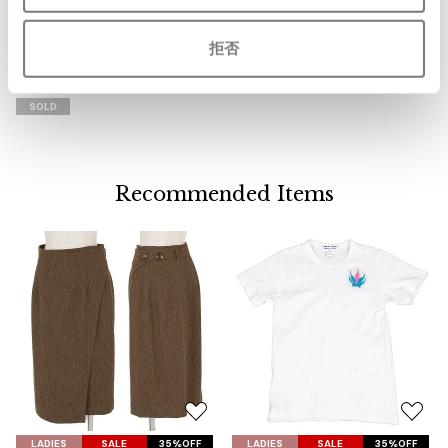
気
LADIES
に
パラスパレスPAL'LAS PALACE デ
入
拒否
ザインセーター3 グレー
り
サイズ: ３
に
SOLD
追
加
Recommended Items
お
お
気
気
LADIES
SALE
35%OFF
LADIES
SALE
35%OFF