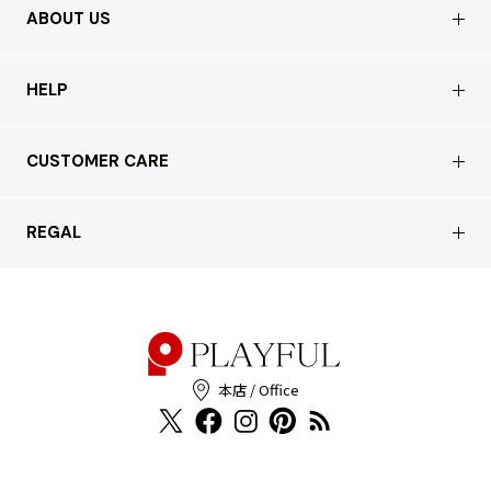
ABOUT US
会社概要
HELP
店舗情報
はじめての方へ
CUSTOMER CARE
買取について
よくあるご質問
ショッピングガイド
サステナブルへの取り組み
REGAL
お問い合わせ
会員特典サービス
特定商取引法に基づく表記
配送について
会員登録
プライバシーポリシー
返品について
お客様の声
本店 / Office
Cookieポリシー
お問い合わせ
利用規約
FAX注文