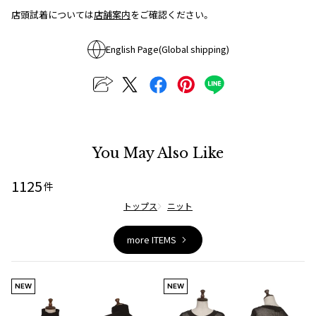
店頭試着については
店舗案内
をご確認ください。
ISSEY MIYAKE
English Page(Global shipping)
BAO BAO ISSEY MIYAKE
バオバオ イッセイミヤケ
HOMME PLISSE ISSEY MIYAKE
オムプリッセイッセイミヤケ
ISSEY MIYAKE
イッセイミヤケ
You May Also Like
ISSEY MIYAKE 132 5.
イッセイミヤケ 132 5.
1125
件
ISSEY MIYAKE A-POC
トップス
ニット
イッセイミヤケエイポック
ISSEY MIYAKE FETE
more ITEMS
イッセイミヤケフェット
ISSEY MIYAKE HaaT
イッセイミヤケハート
NEW
NEW
ISSEY MIYAKE me
イッセイミヤケミー