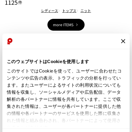
1125
件
ジャンポールゴルチエオム
レディース
トップス
ニット
Vivienne Westwood
more ITEMS
Vivienne Westwood
ヴィヴィアンウエストウッド
NEW
NEW
Maison Margiela
このウェブサイトはCookieを使用します
このサイトではCookieを使って、ユーザーに合わせたコ
Maison Margiela
ンテンツや広告の表示、トラフィックの分析を行ってい
メゾンマルジェラ
ます。またユーザーによるサイトの利用状況についても
情報を収集し、ソーシャルメディアや広告配信、データ
お
お
解析の各パートナーに情報を共有しています。ここで収
気
気
LADIES
LADIES
集された情報は、ユーザーが各パートナーに提供した他
に
に
Jean-Paul GAULTIER CLASSIQ
ISSEY MIYAKE
の情報や各パートナーのサービスを使用した際に収集さ
入
入
イッセイミヤケペルマネンテISSE
UE
れた情報と組み合わされ、各パートナーによって使用さ
り
り
ジャンポールゴルチエ クラシック
Y MIYAKE PERMANENTE リネンメ
れることがあります。
に
に
Jean Paul GAULTIER CLASSIQUE
ッシュニット 黒