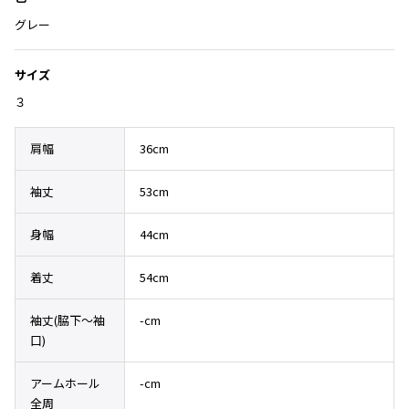
Yohji Yamamoto
グレー
ブルゾン
ブルゾン
トップス
B Yohji Yamamoto
スーツ
コート
ボトムス
ビーヨウジヤマモト
サイズ
Ground Y
アウター
３
2026.07.23
グラウンドワイ
アクセサリー
アクセサリー
Dye
アクセサリー
REGULATION Yohji Yamamoto
肩幅
36cm
レギュレーション ヨウジヤマモト
バッグ
バッグ
S'YTE
袖丈
53cm
サイト
帽子
帽子
Yohji Yamamoto
身幅
44cm
ストール・マフラー
ストール・マフラー
ヨウジヤマモト
ベルト・サスペンダー
ネクタイ
Yohji Yamamoto FEMME
着丈
54cm
ヨウジヤマモト ファム
パンプス
ベルト・サスペンダー
Yohji Yamamoto NOIR
袖丈(脇下〜袖
-cm
ミュール・サンダル
ブーツ・シューズ
ヨウジヤマモト ノアール
口)
Yohji Yamamoto POUR HOMME
ブーツ・シューズ
スニーカー・サンダル
ヨウジヤマモト プールオム
アームホール
-cm
スニーカー
その他のアクセサリー
全周