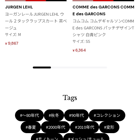
に
に
JURGEN LEHL
COMME des GARCONS COMM
入
入
ヨーガンレールJURGEN LEHL ウ
E des GARCONS
り
り
ール２タックラップスカート 茶ベ
コムコム コムデギャルソンCOMM
に
に
ージュ
E des GARCONS パッチデザインT
追
追
サイズ: M
シャツ 白青ピンク
加
加
サイズ: SS
9,867
¥
6,364
¥
Tags
#〜80年代
#秋冬
#90年代
#コレクション
#春夏
#2000年代
#2010年代
#変形
#モノトーン
#メッシュ/チュール