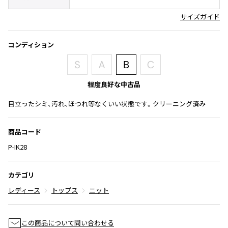
その他アクセサリー
メガネ・サングラス
Y's
サイズガイド
メガネ・サングラス
Y's
コンディション
ワイズ
Y's for men
ワイズフォーメン
2026.07.16
程度良好な中古品
Denim
目立ったシミ、汚れ、ほつれ等なくいい状態です。クリーニング済み
Y-3
すべてを表示
商品コード
Y-3
ワイスリー
P-IK28
カテゴリ
LIMI feu
レディース
トップス
ニット
LIMI feu
リミフゥ
この商品について問い合わせる