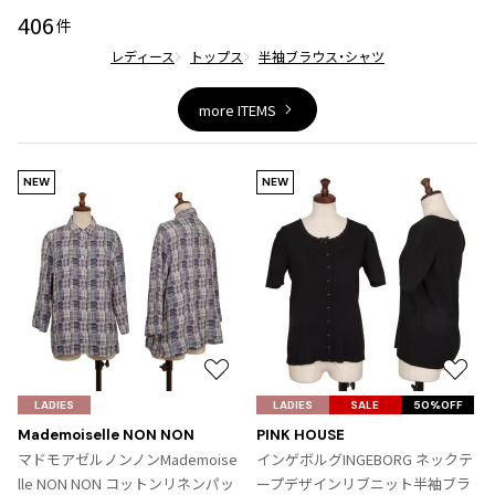
ジャンポールゴルチエオム
406
件
レディース
トップス
半袖ブラウス・シャツ
Vivienne Westwood
more ITEMS
Vivienne Westwood
ヴィヴィアンウエストウッド
NEW
NEW
Maison Margiela
Maison Margiela
メゾンマルジェラ
お
お
気
気
LADIES
LADIES
SALE
50%OFF
に
に
Mademoiselle NON NON
PINK HOUSE
入
入
マドモアゼルノンノンMademoise
インゲボルグINGEBORG ネックテ
り
り
lle NON NON コットンリネンパッ
ープデザインリブニット半袖ブラ