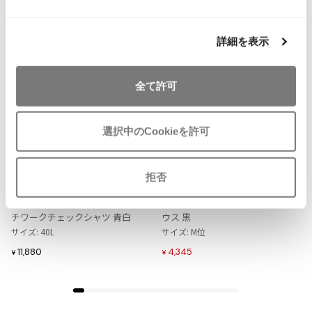
NEW
NEW
ISSEY MIYAKE MEN / IM MEN
イッセイミヤケメン / アイムメン
詳細を表示
PLEATS PLEAS
全て許可
PLEATS PLEASE
プリーツプリーズ
選択中のCookieを許可
お
お
気
気
LADIES
LADIES
SALE
50%OFF
Jean Paul GAULTIER
に
に
Mademoiselle NON NON
PINK HOUSE
拒否
入
入
マドモアゼルノンノンMademoise
インゲボルグINGEBORG ネックテ
り
り
Jean-Paul GAULTIER
lle NON NON コットンリネンパッ
ープデザインリブニット半袖ブラ
に
に
ジャンポールゴルチエ
チワークチェックシャツ 青白
ウス 黒
追
追
サイズ: 40L
サイズ: M位
Jean-Paul GAULTIER CLASSIQUE
加
加
ジャンポールゴルチエクラシック
11,880
4,345
¥
¥
Jean-Paul GAULTIER FEMME
ジャンポールゴルチエファム
Jean-Paul GAULTIER HOMME