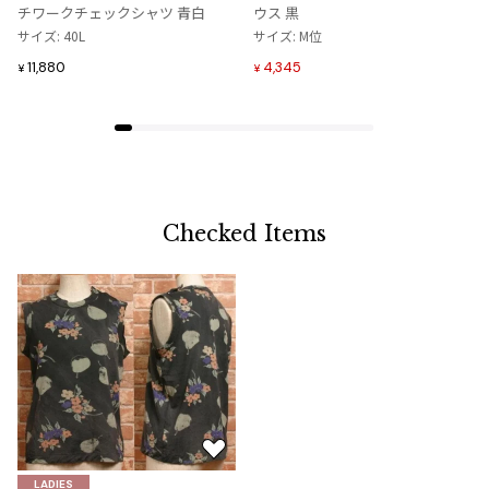
に
に
チワークチェックシャツ 青白
ウス 黒
追
追
サイズ: 40L
サイズ: M位
加
加
11,880
4,345
¥
¥
Checked Items
お
気
LADIES