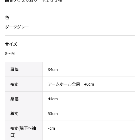
Yohji Yamamoto
品質タグ切り取り 毛１００％
追
ブルゾン
ブルゾン
トップス
加
B Yohji Yamamoto
色
スーツ
コート
ボトムス
ビーヨウジヤマモト
ダークグレー
Ground Y
アウター
2026.07.23
グラウンドワイ
アクセサリー
アクセサリー
Dye
アクセサリー
サイズ
REGULATION Yohji Yamamoto
レギュレーション ヨウジヤマモト
S～M
バッグ
バッグ
S'YTE
サイト
肩幅
34cm
帽子
帽子
Yohji Yamamoto
ストール・マフラー
ストール・マフラー
ヨウジヤマモト
袖丈
アームホール全周 46cm
ベルト・サスペンダー
ネクタイ
Yohji Yamamoto FEMME
身幅
44cm
ヨウジヤマモト ファム
パンプス
ベルト・サスペンダー
Yohji Yamamoto NOIR
ミュール・サンダル
ブーツ・シューズ
着丈
53cm
ヨウジヤマモト ノアール
Yohji Yamamoto POUR HOMME
ブーツ・シューズ
スニーカー・サンダル
袖丈(脇下〜袖
-cm
ヨウジヤマモト プールオム
スニーカー
その他のアクセサリー
口)