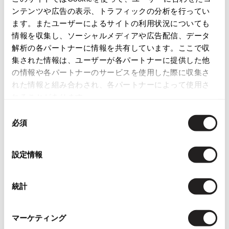
ンテンツや広告の表示、トラフィックの分析を行ってい
ISSEY MIYAKE
ます。またユーザーによるサイトの利用状況についても
この商品について問い合わせる
情報を収集し、ソーシャルメディアや広告配信、データ
BAO BAO ISSEY MIYAKE
店頭試着については
店舗案内
をご確認ください。
解析の各パートナーに情報を共有しています。ここで収
バオバオ イッセイミヤケ
集された情報は、ユーザーが各パートナーに提供した他
HOMME PLISSE ISSEY MIYAKE
English Page(Global shipping)
の情報や各パートナーのサービスを使用した際に収集さ
オムプリッセイッセイミヤケ
れた情報と組み合わされ、各パートナーによって使用さ
ISSEY MIYAKE
れることがあります。
イッセイミヤケ
同
ISSEY MIYAKE 132 5.
必須
意
イッセイミヤケ 132 5.
の
You May Also Like
ISSEY MIYAKE A-POC
選
イッセイミヤケエイポック
設定情報
択
406
件
ISSEY MIYAKE FETE
イッセイミヤケフェット
トップス
半袖ブラウス・シャツ
統計
ISSEY MIYAKE HaaT
イッセイミヤケハート
more ITEMS
ISSEY MIYAKE me
マーケティング
イッセイミヤケミー