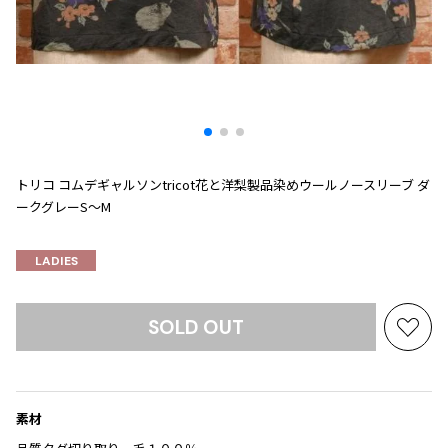
プリーツプリーズ
トップス
コムデギャルソンオムプリュス
COMME des GARCONS SHIRT
ジャンポールゴルチエ
ボトムス
ボトムス
ボトムス
コムデギャルソンシャツ
2026.07.29
ヴィヴィアンウエストウッド
アウター
robe de chambre COMME des GARCONS
Sunglass
ローブドシャンブル コムデギャルソン
スカート
ウールパンツ
メゾン マルジェラ
アクセサリー
tricot COMME des GARCONS
パンツ
コットンパンツ
トリコ コムデギャルソン
デニム
デニム
トリコ コムデギャルソンtricot花と洋梨製品染めウールノースリーブ ダ
レディース
ークグレーS～M
ハーフパンツ・キュロット
サルエルパンツ
JUNYA WATANABE
サルエルパンツ
ハーフパンツ
トップス
LADIES
GANRYU
その他のボトムス
その他のボトムス
ボトムス
ガンリュウ
アウター
JUNYA WATANABE
SOLD OUT
お
ジュンヤワタナベ
アクセサリー
アウター
アウター
気
JUNYA WATANABE MAN
に
ジュンヤワタナベマン
入
ジャケット
スーツ
素材
り
メンズ
コート
ジャケット
に