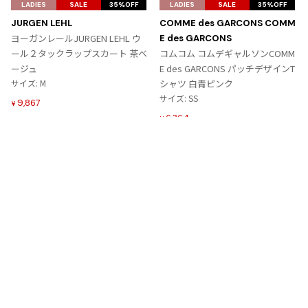
気
気
LADIES
SALE
35%OFF
LADIES
SALE
35%OFF
に
に
JURGEN LEHL
COMME des GARCONS COMM
入
入
ヨーガンレールJURGEN LEHL ウ
E des GARCONS
り
り
ール２タックラップスカート 茶ベ
コムコム コムデギャルソンCOMM
に
に
ージュ
E des GARCONS パッチデザインT
追
追
サイズ: M
シャツ 白青ピンク
加
加
サイズ: SS
9,867
¥
6,364
¥
Tags
#〜80年代
#秋冬
#90年代
#コレクション
#春夏
#2000年代
#2010年代
#変形