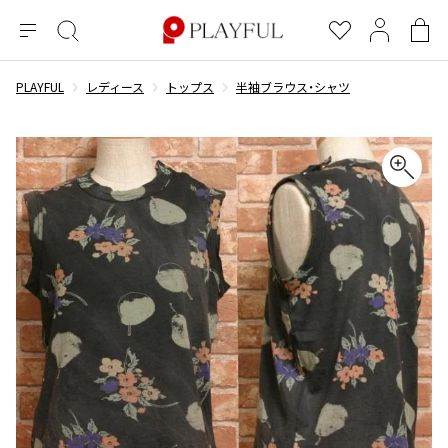
メ
絞
お
マ
シ
ニ
り
気
イ
ョ
ュ
込
に
ペ
ッ
PLAYFUL
レディース
トップス
半袖ブラウス・シャツ
×
ブランドA-Z
INDEX
more brands
トップス
トップス
すべての新着アイテムを表示
すべてのSALEアイテムを表示
ー
み
入
ー
ピ
検
り
ジ
ン
COMME des GARÇONS
索
グ
長袖ブラウス・シャツ
長袖シャツ
ブランド
レディース
バ
半袖ブラウス・シャツ
半袖シャツ
BLACK COMME des GARCONS
ッ
ブラックコムデギャルソン
グ
コムデギャルソン
トップス
カーディガン
ニット
COMME des GARCONS
ジュンヤワタナベ
ボトムス
ニット
カーディガン
コムデギャルソン
ヨウジヤマモト
アウター
COMME des GARCONS COMME des GARCONS
パーカー・スウェット
パーカー・スウェット
コムデギャルソン コムデギャルソン
ワイズ
アクセサリー
ワンピース
ベスト
COMME des GARCONS HOMME
ワイスリー
ベスト・ボレロ
カットソー
コムデギャルソンオム
COMME des GARCONS HOMME DEUX
リミフゥ
Tシャツ・カットソー
Tシャツ・ポロシャツ
メンズ
コムデギャルソン オムドゥ
イッセイミヤケ
ノースリーブ
ノースリーブ
COMME des GARCONS HOMME PLUS