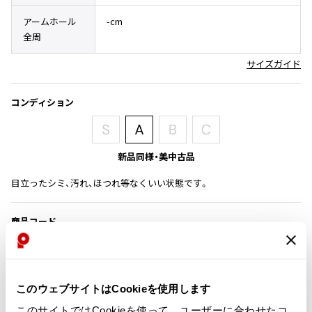
その他アクセサリー
メガネ・サングラス
Y's
アームホール
-cm
メガネ・サングラス
全周
Y's
サイズガイド
ワイズ
Y's for men
コンディション
ワイズフォーメン
2026.07.16
Denim
Y-3
新品同様・美中古品
すべてを表示
Y-3
目立ったシミ、汚れ、ほつれ等なくいい状態です。
ワイスリー
商品コード
LIMI feu
P-IK04
LIMI feu
カテゴリ
このウェブサイトはCookieを使用します
リミフゥ
レディース
トップス
半袖ブラウス・シャツ
このサイトではCookieを使って、ユーザーに合わせたコ