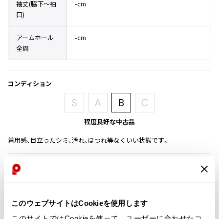
袖丈(脇下〜袖
-cm
その他アクセサリー
メガネ・サングラス
Y's
口)
メガネ・サングラス
アームホール
-cm
Y's
全周
ワイズ
Y's for men
ワイズフォーメン
2026.07.16
コンディション
Denim
Y-3
すべてを表示
程度良好な中古品
Y-3
ワイスリー
着用感、目立ったシミ、汚れ、ほつれ等なくいい状態です。
商品コード
LIMI feu
K-783
LIMI feu
リミフゥ
このウェブサイトはCookieを使用します
カテゴリ
このサイトではCookieを使って、ユーザーに合わせたコ