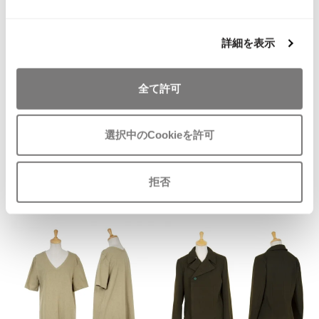
ISSEY MIYAKE MEN / IM MEN
お
イッセイミヤケメン / アイムメン
詳細を表示
気
HUGO BOSS
に
ヒューゴボスHUGO BOSS ボスオ
PLEATS PLEAS
入
レンジ 長袖デザインカットソー
全て許可
り
XXL カーキ
に
PLEATS PLEASE
サイズ: ＸＸＬ
追
プリーツプリーズ
SOLD
選択中のCookieを許可
加
Jean Paul GAULTIER
拒否
Recommended Items
Jean-Paul GAULTIER
ジャンポールゴルチエ
Jean-Paul GAULTIER CLASSIQUE
ジャンポールゴルチエクラシック
Jean-Paul GAULTIER FEMME
ジャンポールゴルチエファム
Jean-Paul GAULTIER HOMME