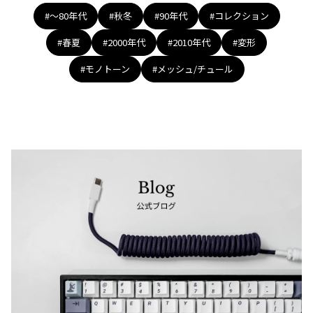
#〜80年代
#秋冬
#90年代
#コレクション
#春夏
#2000年代
#2010年代
#変形
#モノトーン
#メッシュ/チュール