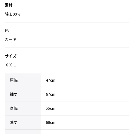
入
Yohji Yamamoto
素材
り
ブルゾン
ブルゾン
トップス
に
綿１00%
B Yohji Yamamoto
スーツ
コート
追
ボトムス
ビーヨウジヤマモト
加
Ground Y
色
アウター
2026.07.23
グラウンドワイ
カーキ
アクセサリー
アクセサリー
Dye
アクセサリー
REGULATION Yohji Yamamoto
レギュレーション ヨウジヤマモト
サイズ
バッグ
バッグ
S'YTE
ＸＸＬ
サイト
帽子
帽子
Yohji Yamamoto
ストール・マフラー
ストール・マフラー
肩幅
47cm
ヨウジヤマモト
ベルト・サスペンダー
ネクタイ
Yohji Yamamoto FEMME
袖丈
67cm
ヨウジヤマモト ファム
パンプス
ベルト・サスペンダー
Yohji Yamamoto NOIR
ミュール・サンダル
ブーツ・シューズ
身幅
55cm
ヨウジヤマモト ノアール
Yohji Yamamoto POUR HOMME
ブーツ・シューズ
スニーカー・サンダル
着丈
68cm
ヨウジヤマモト プールオム
スニーカー
その他のアクセサリー