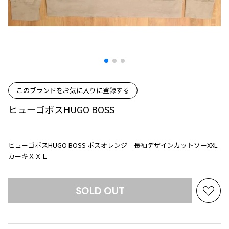
プリーツプリーズ
トップス
コムデギャルソンオムプリュス
COMME des GARCONS SHIRT
ジャンポールゴルチエ
ボトムス
ボトムス
ボトムス
コムデギャルソンシャツ
2026.07.29
ヴィヴィアンウエストウッド
アウター
robe de chambre COMME des GARCONS
Sunglass
ローブドシャンブル コムデギャルソン
スカート
ウールパンツ
メゾン マルジェラ
アクセサリー
tricot COMME des GARCONS
パンツ
コットンパンツ
トリコ コムデギャルソン
このブランドをお気に入りに登録する
デニム
デニム
レディース
ヒューゴボスHUGO BOSS
ハーフパンツ・キュロット
サルエルパンツ
JUNYA WATANABE
サルエルパンツ
ハーフパンツ
トップス
GANRYU
その他のボトムス
その他のボトムス
ボトムス
ヒューゴボスHUGO BOSS ボスオレンジ 長袖デザインカットソーXXL
ガンリュウ
カーキＸＸＬ
アウター
JUNYA WATANABE
ジュンヤワタナベ
アクセサリー
アウター
アウター
JUNYA WATANABE MAN
SOLD OUT
お
ジュンヤワタナベマン
気
ジャケット
スーツ
に
メンズ
コート
ジャケット