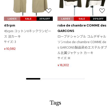
ジャンポールゴルチエオム
お
お
Vivienne Westwood
気
気
LADIES
SALE
35%OFF
LADIES
SALE
35%OFF
に
に
45rpm
robe de chambre COMME des
入
入
Vivienne Westwood
45rpm コットンVネックワンピー
GARCONS
り
り
ヴィヴィアンウエストウッド
ス 淡カーキ
ローブドシャンブル コムデギャル
に
に
サイズ: 3
ソンrobe de chambre COMME de
追
追
s GARCONS製品染めエステルダブ
10,582
¥
Maison Margiela
加
加
ル比翼ジャケット カーキ
サイズ: M
Maison Margiela
16,302
¥
メゾンマルジェラ
Tags