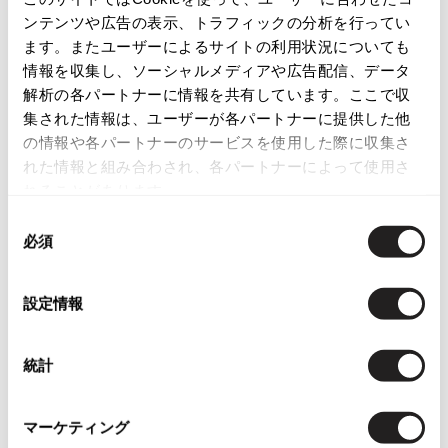
ンテンツや広告の表示、トラフィックの分析を行ってい
ISSEY MIYAKE
ます。またユーザーによるサイトの利用状況についても
この商品について問い合わせる
情報を収集し、ソーシャルメディアや広告配信、データ
BAO BAO ISSEY MIYAKE
店頭試着については
店舗案内
をご確認ください。
解析の各パートナーに情報を共有しています。ここで収
バオバオ イッセイミヤケ
集された情報は、ユーザーが各パートナーに提供した他
HOMME PLISSE ISSEY MIYAKE
English Page(Global shipping)
の情報や各パートナーのサービスを使用した際に収集さ
オムプリッセイッセイミヤケ
れた情報と組み合わされ、各パートナーによって使用さ
ISSEY MIYAKE
れることがあります。
イッセイミヤケ
同
ISSEY MIYAKE 132 5.
必須
意
イッセイミヤケ 132 5.
の
ISSEY MIYAKE A-POC
Checked Items
選
イッセイミヤケエイポック
設定情報
択
ISSEY MIYAKE FETE
イッセイミヤケフェット
統計
ISSEY MIYAKE HaaT
イッセイミヤケハート
ISSEY MIYAKE me
マーケティング
イッセイミヤケミー