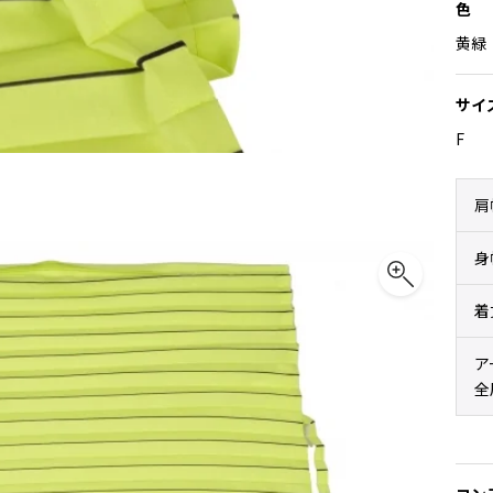
色
黄緑
サイ
F
肩
身
着
ア
全