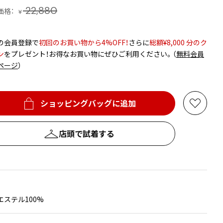
22,880
価格：
¥
の会員登録で
初回のお買い物から4%OFF！
さらに
総額¥8,000 分のク
ン
をプレゼント！お得なお買い物にぜひご利用ください。（
無料会員
ページ
）
ショッピングバッグに追加
お
気
に
店頭で試着する
入
り
に
追
加
エステル100%