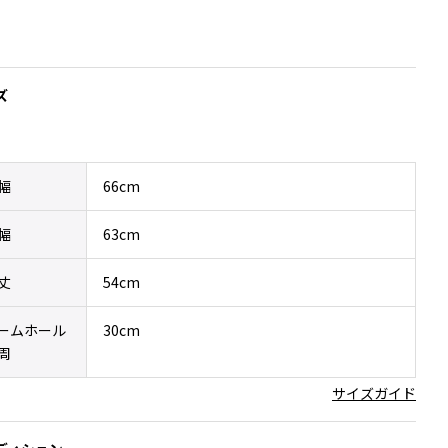
ズ
幅
66cm
幅
63cm
丈
54cm
ームホール
30cm
周
サイズガイド