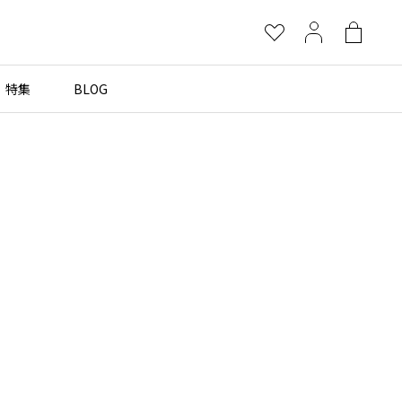
お
マ
シ
気
イ
ョ
に
ペ
ッ
特集
BLOG
×
入
ー
ピ
り
ジ
ン
グ
more brands
バ
ッ
グ
Yohji Yamamoto
B Yohji Yamamoto
ビーヨウジヤマモト
Ground Y
グラウンドワイ
REGULATION Yohji Yamamoto
レギュレーション ヨウジヤマモト
S'YTE
サイト