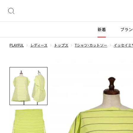
絞
り
込
新着
ブラン
み
検
PLAYFUL
レディース
トップス
Tシャツ・カットソー
イッセイミヤケ
索
トップス
トップス
ボトムス
ボトムス
INDEX
すべての新着アイテムを表示
すべてのSALEアイテムを表示
長袖ブラウス・シャツ
長袖シャツ
スカート
ウールパンツ
COMME des GARÇONS
ブランド
レディース
メンズ
半袖ブラウス・シャツ
半袖シャツ
パンツ
コットンパンツ
カーディガン
ニット
デニム
デニム
BLACK COMME des GARCONS
コムデギャルソン
トップス
ワイスリー
トップス
ジャ
ブラックコムデギャルソン
ニット
カーディガン
ハーフパンツ・キュロット
サルエルパンツ
ジュンヤワタナベ
ボトムス
リミフゥ
ボトムス
ヴィ
COMME des GARCONS
パーカー・スウェット
パーカー・スウェット
サルエルパンツ
ハーフパンツ
コムデギャルソン
ヨウジヤマモト
アウター
イッセイミヤケ
アウター
メゾ
ワンピース
ベスト
その他のボトムス
その他のボトムス
COMME des GARCONS COMME des GARCONS
ワイズ
アクセサリー
プリーツプリーズ
アクセサリー
コムデギャルソン コムデギャルソン
ベスト・ボレロ
カットソー
COMME des GARCONS HOMME
Tシャツ・カットソー
Tシャツ・ポロシャツ
レディース
メンズ
コムデギャルソンオム