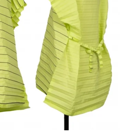
その他アクセサリー
メガネ・サングラス
メガネ・サングラス
2026.07.23
Dye
すべてを表示
Y-3
Y-3
ワイスリー
PLEATS PLEAS