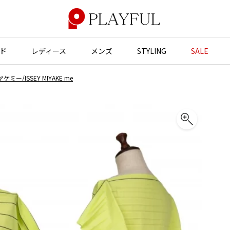
ド
レディース
メンズ
STYLING
SALE
ミー/ISSEY MIYAKE me
アウター
アウター
アクセサリー
アクセサリー
ジャケット
スーツ
バッグ
バッグ
JUNYA WATANABE
コート
ジャケット
帽子
帽子
ブルゾン
ブルゾン
ストール・マフラー
ストール・マフラー
GANRYU
ンポールゴルチエ
ガンリュウ
スーツ
コート
ベルト・サスペンダー
ネクタイ
ヴィアンウエストウッド
JUNYA WATANABE
パンプス
ベルト・サスペンダー
ジュンヤワタナベ
ン マルジェラ
ミュール・サンダル
ブーツ・シューズ
JUNYA WATANABE MAN
ジュンヤワタナベマン
ブーツ・シューズ
スニーカー・サンダル
スニーカー
その他のアクセサリー