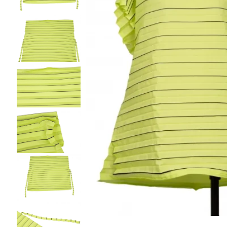
ノースリーブ
ノースリーブ
COMME des GARCONS HOMME DEUX
トップス
トップス
コムデギャルソン オムドゥ
COMME des GARCONS HOMME PLUS
ボトムス
ボトムス
コムデギャルソンオムプリュス
アウター
アウター
COMME des GARCONS SHIRT
アクセサリー
アクセサリー
コムデギャルソンシャツ
2026.07.29
robe de chambre COMME des GARCONS
Sunglass
ローブドシャンブル コムデギャルソン
tricot COMME des GARCONS
トリコ コムデギャルソン
Y's
Y's
ワイズ
Y's for men
ワイズフォーメン
ISSEY MIYAKE