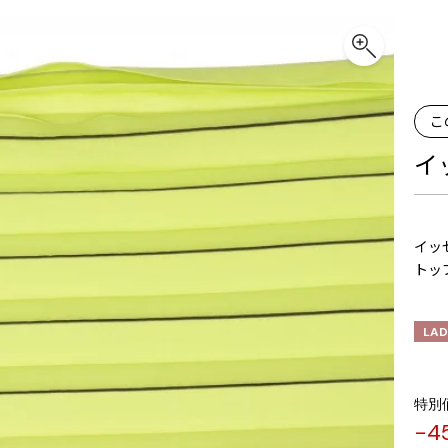
こ
イッ
イッセ
トッ
LAD
特別
-4