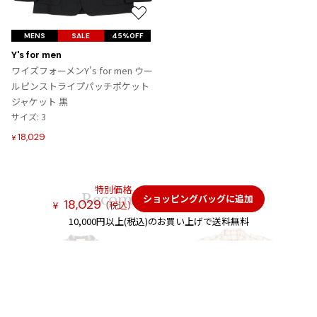
お
気
MENS
SALE
45%OFF
に
Y's for men
入
ワイズフォーメンY's for men ウー
り
ルピンストライプパッチポケット
に
ジャケット 黒
追
サイズ: 3
加
18,029
¥
特別価格
Recommended Items
ショッピングバッグに追加
18,029
（税込）
¥
10,000円以上(税込)のお買い上げで送料無料