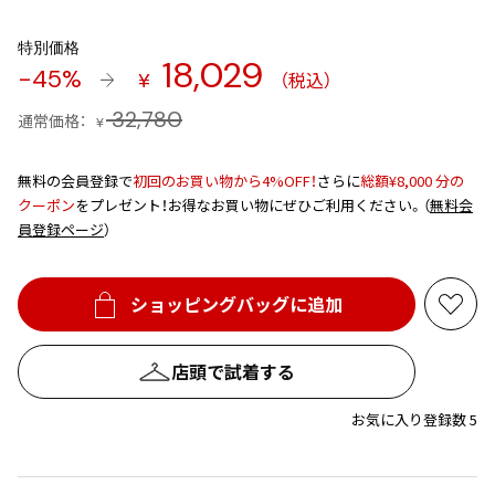
Yohji Yamamoto
ブルゾン
ブルゾン
トップス
特別価格
B Yohji Yamamoto
18,029
スーツ
コート
-45%
（税込）
¥
ボトムス
ビーヨウジヤマモト
Ground Y
32,780
アウター
通常価格：
¥
2026.07.29
グラウンドワイ
アクセサリー
アクセサリー
Sunglass
アクセサリー
REGULATION Yohji Yamamoto
無料の会員登録で
初回のお買い物から4%OFF！
さらに
総額¥8,000 分の
レギュレーション ヨウジヤマモト
クーポン
をプレゼント！お得なお買い物にぜひご利用ください。（
無料会
バッグ
バッグ
S'YTE
員登録ページ
）
サイト
帽子
帽子
Yohji Yamamoto
ストール・マフラー
ストール・マフラー
ヨウジヤマモト
ショッピングバッグに追加
お
ベルト・サスペンダー
ネクタイ
Yohji Yamamoto FEMME
気
ヨウジヤマモト ファム
パンプス
ベルト・サスペンダー
に
店頭で試着する
Yohji Yamamoto NOIR
入
ミュール・サンダル
ブーツ・シューズ
ヨウジヤマモト ノアール
り
お気に入り登録数 5
Yohji Yamamoto POUR HOMME
ブーツ・シューズ
スニーカー・サンダル
に
ヨウジヤマモト プールオム
追
スニーカー
その他のアクセサリー
加