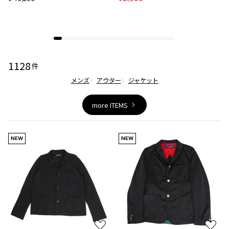
加
加
1128
件
メンズ
アウター
ジャケット
more ITEMS
NEW
NEW