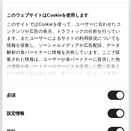
ISSEY MIYAKE MEN / IM MEN
タグ
イッセイミヤケメン / アイムメン
このウェブサイトはCookieを使用します
#2000年代
#秋冬
#柄物
#モノトーン
このサイトではCookieを使って、ユーザーに合わせたコ
PLEATS PLEAS
ンテンツや広告の表示、トラフィックの分析を行ってい
この商品について問い合わせる
ます。またユーザーによるサイトの利用状況についても
店頭試着については
店舗案内
をご確認ください。
情報を収集し、ソーシャルメディアや広告配信、データ
PLEATS PLEASE
プリーツプリーズ
解析の各パートナーに情報を共有しています。ここで収
English Page(Global shipping)
集された情報は、ユーザーが各パートナーに提供した他
の情報や各パートナーのサービスを使用した際に収集さ
Jean Paul GAULTIER
れた情報と組み合わされ、各パートナーによって使用さ
れることがあります。
Jean-Paul GAULTIER
同
ジャンポールゴルチエ
必須
意
Jean-Paul GAULTIER CLASSIQUE
関連商品
の
ジャンポールゴルチエクラシック
選
Jean-Paul GAULTIER FEMME
設定情報
択
ジャンポールゴルチエファム
Jean-Paul GAULTIER HOMME