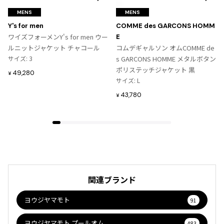
お
お
気
気
MENS
MENS
に
に
Y's for men
COMME des GARCONS HOMM
入
入
ワイズフォーメンY's for men ウー
E
り
り
ルニットジャケット チャコール
コムデギャルソン オムCOMME de
に
に
サイズ: 3
s GARCONS HOMME メタルボタン
追
追
ポリステッチジャケット 黒
49,280
¥
加
加
サイズ: L
43,780
¥
関連ブランド
ヨウジヤマモト
91
ヨウジヤマモト プールオム
483