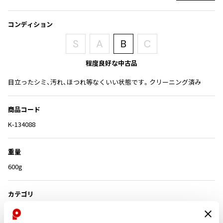
ISSEY MIYAKE
コンディション
BAO BAO ISSEY MIYAKE
バオバオ イッセイミヤケ
程度良好な中古品
HOMME PLISSE ISSEY MIYAKE
オムプリッセイッセイミヤケ
目立ったシミ、汚れ、ほつれ等なくいい状態です。クリーニング済み
ISSEY MIYAKE
イッセイミヤケ
商品コード
ISSEY MIYAKE 132 5.
イッセイミヤケ 132 5.
K-134088
ISSEY MIYAKE A-POC
イッセイミヤケエイポック
重量
ISSEY MIYAKE FETE
600g
イッセイミヤケフェット
ISSEY MIYAKE HaaT
カテゴリ
イッセイミヤケハート
メンズ
アウター
ジャケット
ISSEY MIYAKE me
イッセイミヤケミー