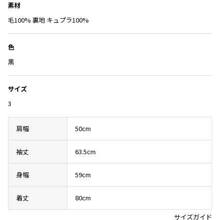
素材
その他アクセサリー
メガネ・サングラス
Y's
毛100% 裏地 キュプラ100%
メガネ・サングラス
Y's
色
ワイズ
黒
Y's for men
ワイズフォーメン
2026.07.23
Dye
サイズ
3
Y-3
すべてを表示
Y-3
肩幅
50cm
ワイスリー
袖丈
63.5cm
LIMI feu
身幅
59cm
LIMI feu
着丈
80cm
リミフゥ
サイズガイド