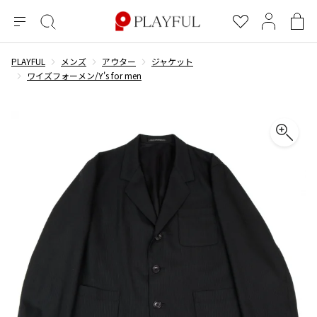
メ
絞
お
マ
シ
ニ
り
気
イ
ョ
ュ
込
に
ペ
ッ
PLAYFUL
メンズ
アウター
ジャケット
×
ブランドA-Z
INDEX
more brands
トップス
トップス
すべての新着アイテムを表示
すべてのSALEアイテムを表示
ー
み
入
ー
ピ
ワイズフォーメン/Y's for men
検
り
ジ
ン
COMME des GARÇONS
索
グ
長袖ブラウス・シャツ
長袖シャツ
ブランド
レディース
バ
半袖ブラウス・シャツ
半袖シャツ
BLACK COMME des GARCONS
ッ
ブラックコムデギャルソン
グ
コムデギャルソン
トップス
カーディガン
ニット
COMME des GARCONS
ジュンヤワタナベ
ボトムス
ニット
カーディガン
コムデギャルソン
ヨウジヤマモト
アウター
COMME des GARCONS COMME des GARCONS
パーカー・スウェット
パーカー・スウェット
コムデギャルソン コムデギャルソン
ワイズ
アクセサリー
ワンピース
ベスト
COMME des GARCONS HOMME
ワイスリー
ベスト・ボレロ
カットソー
コムデギャルソンオム
COMME des GARCONS HOMME DEUX
リミフゥ
Tシャツ・カットソー
Tシャツ・ポロシャツ
メンズ
コムデギャルソン オムドゥ
イッセイミヤケ
ノースリーブ
ノースリーブ
COMME des GARCONS HOMME PLUS