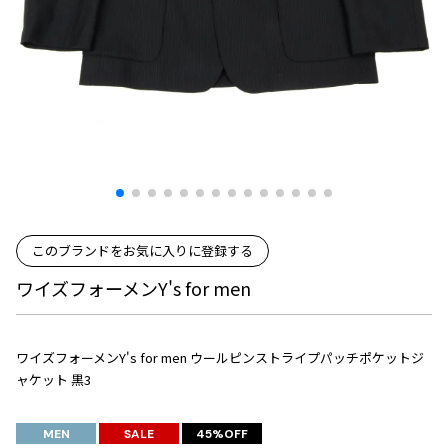
プリーツプリーズ
トップス
コムデギャルソンオムプリュス
COMME des GARCONS SHIRT
ジャンポールゴルチエ
ボトムス
ボトムス
ボトムス
コムデギャルソンシャツ
2026.08.08
ヴィヴィアンウエストウッド
アウター
robe de chambre COMME des GARCONS
Mesh
ローブドシャンブル コムデギャルソン
スカート
ウールパンツ
メゾン マルジェラ
アクセサリー
tricot COMME des GARCONS
パンツ
コットンパンツ
トリコ コムデギャルソン
デニム
デニム
レディース
ハーフパンツ・キュロット
サルエルパンツ
JUNYA WATANABE
サルエルパンツ
ハーフパンツ
トップス
このブランドをお気に入りに登録する
GANRYU
その他のボトムス
その他のボトムス
ボトムス
ワイズフォーメンY's for men
ガンリュウ
アウター
JUNYA WATANABE
ジュンヤワタナベ
アクセサリー
アウター
アウター
ワイズフォーメンY's for men ウールピンストライプパッチポケットジ
JUNYA WATANABE MAN
ャケット 黒3
ジュンヤワタナベマン
ジャケット
スーツ
メンズ
MEN
SALE
45%OFF
コート
ジャケット