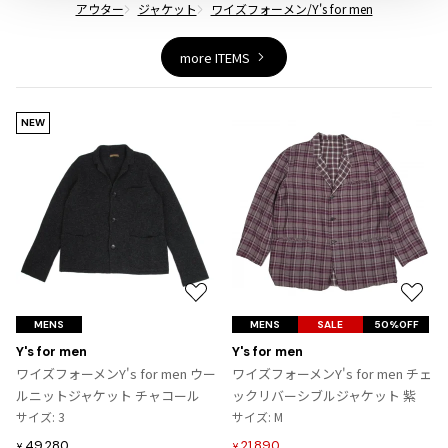
アウター
ジャケット
ワイズフォーメン/Y's for men
more ITEMS
NEW
お
お
気
気
MENS
MENS
SALE
50%OFF
に
に
Y's for men
Y's for men
入
入
ワイズフォーメンY's for men ウー
ワイズフォーメンY's for men チェ
り
り
ルニットジャケット チャコール
ックリバーシブルジャケット 紫
に
に
サイズ: 3
サイズ: M
追
追
49,280
21,890
¥
¥