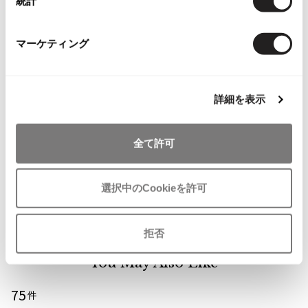
統計
ジャンポールゴルチエオム
マーケティング
Vivienne Westwood
Vivienne Westwood
お
お
ヴィヴィアンウエストウッド
詳細を表示
気
気
MENS
MENS
に
に
Y's for men
Y's for men
入
入
ワイズフォーメンY's for men ウー
ワイズフォーメンY's for men ウー
Maison Margiela
全て許可
り
り
ルピンストライプストレートパン
ルピンストライプセットアップス
に
に
ツ 黒
ーツ 黒
Maison Margiela
追
追
サイズ: 3
サイズ: 3
選択中のCookieを許可
メゾンマルジェラ
加
加
SOLD
SOLD
拒否
You May Also Like
75
件