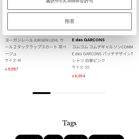
選択中のCookieを許可
ISSEY MIYAKE MEN / IM MEN
イッセイミヤケメン / アイムメン
お
お
拒否
気
気
LADIES
SALE
35%OFF
LADIES
SALE
35%OFF
に
に
PLEATS PLEAS
JURGEN LEHL
COMME des GARCONS COMM
入
入
ヨーガンレールJURGEN LEHL ウ
E des GARCONS
り
り
ール２タックラップスカート 茶ベ
コムコム コムデギャルソンCOMM
PLEATS PLEASE
に
に
ージュ
E des GARCONS パッチデザインT
プリーツプリーズ
追
追
サイズ: M
シャツ 白青ピンク
加
加
サイズ: SS
9,867
¥
Jean Paul GAULTIER
6,364
¥
Jean-Paul GAULTIER
ジャンポールゴルチエ
Jean-Paul GAULTIER CLASSIQUE
ジャンポールゴルチエクラシック
Jean-Paul GAULTIER FEMME
Tags
ジャンポールゴルチエファム
Jean-Paul GAULTIER HOMME