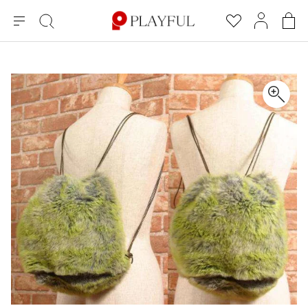
メ
絞
お
マ
シ
ニ
り
気
イ
ョ
ュ
込
に
ペ
ッ
×
ブランドA-Z
INDEX
more brands
トップス
トップス
すべての新着アイテムを表示
すべてのSALEアイテムを表示
ー
み
入
ー
ピ
検
り
ジ
ン
COMME des GARÇONS
索
グ
長袖ブラウス・シャツ
長袖シャツ
ブランド
レディース
バ
半袖ブラウス・シャツ
半袖シャツ
BLACK COMME des GARCONS
ッ
ブラックコムデギャルソン
グ
コムデギャルソン
トップス
カーディガン
ニット
COMME des GARCONS
ジュンヤワタナベ
ボトムス
ニット
カーディガン
コムデギャルソン
ヨウジヤマモト
アウター
COMME des GARCONS COMME des GARCONS
パーカー・スウェット
パーカー・スウェット
コムデギャルソン コムデギャルソン
ワイズ
アクセサリー
ワンピース
ベスト
COMME des GARCONS HOMME
ワイスリー
ベスト・ボレロ
カットソー
コムデギャルソンオム
COMME des GARCONS HOMME DEUX
リミフゥ
Tシャツ・カットソー
Tシャツ・ポロシャツ
メンズ
コムデギャルソン オムドゥ
イッセイミヤケ
ノースリーブ
ノースリーブ
COMME des GARCONS HOMME PLUS