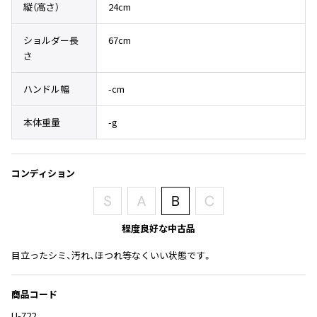
Yohji Yamamoto
縦（高さ）
24cm
ブルゾン
ブルゾン
トップス
B Yohji Yamamoto
ショルダー長
67cm
スーツ
コート
ボトムス
ビーヨウジヤマモト
さ
Ground Y
アウター
2026.07.23
グラウンドワイ
ハンドル幅
-cm
アクセサリー
アクセサリー
Dye
アクセサリー
REGULATION Yohji Yamamoto
レギュレーション ヨウジヤマモト
本体重量
-g
バッグ
バッグ
S'YTE
サイト
帽子
帽子
コンディション
Yohji Yamamoto
ストール・マフラー
ストール・マフラー
ヨウジヤマモト
ベルト・サスペンダー
ネクタイ
Yohji Yamamoto FEMME
ヨウジヤマモト ファム
程度良好な中古品
パンプス
ベルト・サスペンダー
Yohji Yamamoto NOIR
ミュール・サンダル
ブーツ・シューズ
目立ったシミ、汚れ、ほつれ等なくいい状態です。
ヨウジヤマモト ノアール
Yohji Yamamoto POUR HOMME
ブーツ・シューズ
スニーカー・サンダル
ヨウジヤマモト プールオム
商品コード
スニーカー
その他のアクセサリー
U-722