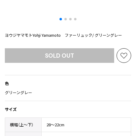
プリーツプリーズ
トップス
コムデギャルソンオムプリュス
COMME des GARCONS SHIRT
ジャンポールゴルチエ
ボトムス
ボトムス
ボトムス
コムデギャルソンシャツ
2026.07.29
ヴィヴィアンウエストウッド
アウター
robe de chambre COMME des GARCONS
Sunglass
ローブドシャンブル コムデギャルソン
スカート
ウールパンツ
メゾン マルジェラ
アクセサリー
ヨウジヤマモトYohji Yamamoto ファーリュック/ グリーングレー
tricot COMME des GARCONS
パンツ
コットンパンツ
トリコ コムデギャルソン
デニム
デニム
SOLD OUT
レディース
お
ハーフパンツ・キュロット
サルエルパンツ
気
JUNYA WATANABE
に
サルエルパンツ
ハーフパンツ
トップス
入
GANRYU
色
その他のボトムス
その他のボトムス
ボトムス
り
ガンリュウ
に
グリーングレー
アウター
JUNYA WATANABE
追
ジュンヤワタナベ
加
アクセサリー
アウター
アウター
サイズ
JUNYA WATANABE MAN
ジュンヤワタナベマン
ジャケット
スーツ
横幅（上〜下）
28～22cm
メンズ
コート
ジャケット