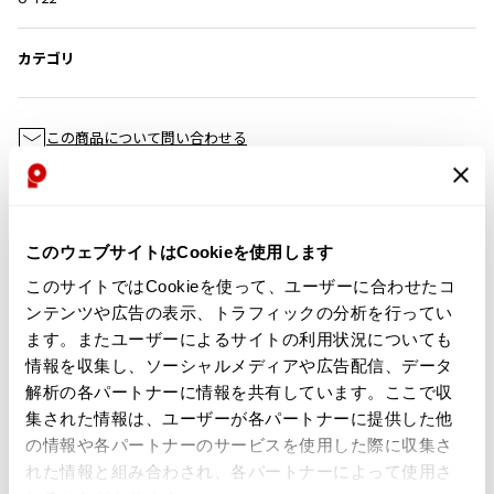
その他アクセサリー
メガネ・サングラス
Y's
メガネ・サングラス
カテゴリ
Y's
ワイズ
この商品について問い合わせる
Y's for men
ワイズフォーメン
店頭試着については
店舗案内
をご確認ください。
2026.07.16
Denim
English Page(Global shipping)
Y-3
すべてを表示
このウェブサイトはCookieを使用します
このサイトではCookieを使って、ユーザーに合わせたコ
Y-3
ワイスリー
ンテンツや広告の表示、トラフィックの分析を行ってい
ます。またユーザーによるサイトの利用状況についても
情報を収集し、ソーシャルメディアや広告配信、データ
LIMI feu
Checked Items
解析の各パートナーに情報を共有しています。ここで収
集された情報は、ユーザーが各パートナーに提供した他
LIMI feu
の情報や各パートナーのサービスを使用した際に収集さ
リミフゥ
れた情報と組み合わされ、各パートナーによって使用さ