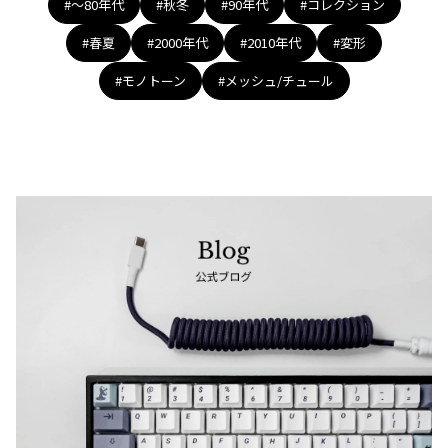
#〜80年代
#秋冬
#90年代
#コレクション
ジャンポールゴルチエオム
#春夏
#2000年代
#2010年代
#変形
Vivienne Westwood
#モノトーン
#メッシュ/チュール
Vivienne Westwood
ヴィヴィアンウエストウッド
Maison Margiela
Maison Margiela
メゾンマルジェラ