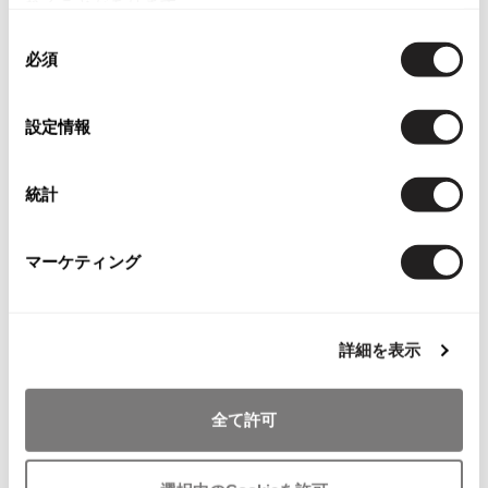
れることがあります。
ISSEY MIYAKE
同
必須
意
BAO BAO ISSEY MIYAKE
の
お
バオバオ イッセイミヤケ
選
気
設定情報
ヨウジヤマモトYohji Yamamoto
HOMME PLISSE ISSEY MIYAKE
択
に
ファーリュック/ グリーングレー
オムプリッセイッセイミヤケ
入
サイズ: ー
ISSEY MIYAKE
統計
り
SOLD
イッセイミヤケ
に
追
ISSEY MIYAKE 132 5.
マーケティング
加
イッセイミヤケ 132 5.
ISSEY MIYAKE A-POC
Recommended Items
イッセイミヤケエイポック
詳細を表示
ISSEY MIYAKE FETE
イッセイミヤケフェット
ISSEY MIYAKE HaaT
全て許可
イッセイミヤケハート
ISSEY MIYAKE me
イッセイミヤケミー