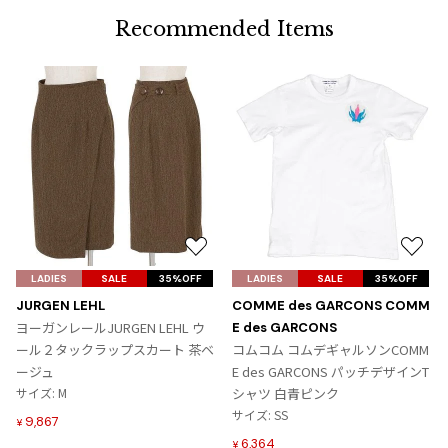
Recommended Items
お
お
気
気
LADIES
SALE
35%OFF
LADIES
SALE
35%OFF
に
に
JURGEN LEHL
COMME des GARCONS COMM
入
入
ヨーガンレールJURGEN LEHL ウ
E des GARCONS
り
り
ール２タックラップスカート 茶ベ
コムコム コムデギャルソンCOMM
に
に
ージュ
E des GARCONS パッチデザインT
追
追
サイズ: M
シャツ 白青ピンク
加
加
サイズ: SS
9,867
¥
6,364
¥