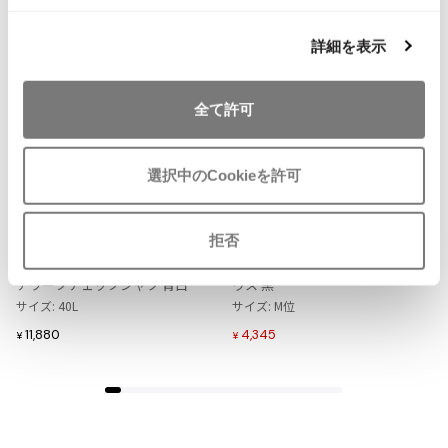
ISSEY MIYAKE MEN / IM MEN
イッセイミヤケメン / アイムメン
詳細を表示
PLEATS PLEAS
全て許可
PLEATS PLEASE
お
お
選択中のCookieを許可
プリーツプリーズ
気
気
LADIES
LADIES
SALE
50%OFF
に
に
Mademoiselle NON NON
PINK HOUSE
入
入
Jean Paul GAULTIER
マドモアゼルノンノンMademoise
インゲボルグINGEBORG ネックテ
拒否
り
り
lle NON NON コットンリネンパッ
ープデザインリブニット半袖ブラ
に
に
チワークチェックシャツ 青白
ウス 黒
Jean-Paul GAULTIER
追
追
サイズ: 40L
サイズ: M位
ジャンポールゴルチエ
加
加
11,880
4,345
Jean-Paul GAULTIER CLASSIQUE
¥
¥
ジャンポールゴルチエクラシック
Jean-Paul GAULTIER FEMME
ジャンポールゴルチエファム
Jean-Paul GAULTIER HOMME