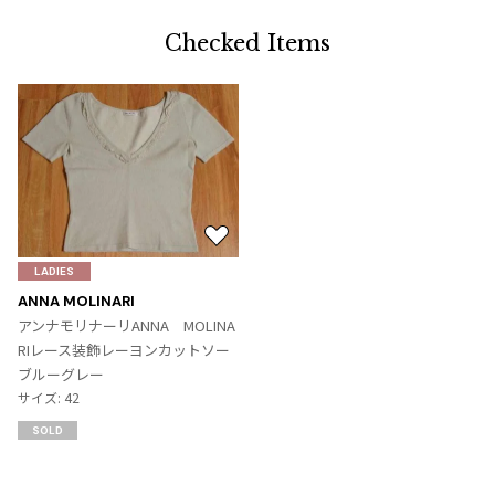
ジャンポールゴルチエオム
Checked Items
Vivienne Westwood
Vivienne Westwood
ヴィヴィアンウエストウッド
Maison Margiela
お
気
LADIES
Maison Margiela
に
ANNA MOLINARI
メゾンマルジェラ
入
アンナモリナーリANNA MOLINA
り
RIレース装飾レーヨンカットソー
に
ブルーグレー
追
サイズ: 42
加
SOLD