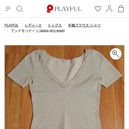
メ
絞
お
マ
シ
ニ
り
気
イ
ョ
ュ
込
に
ペ
ッ
PLAYFUL
レディース
トップス
半袖ブラウス・シャツ
×
ブランドA-Z
INDEX
more brands
トップス
トップス
すべての新着アイテムを表示
すべてのSALEアイテムを表示
ー
み
入
ー
ピ
アンナモリナーリ/ANNA MOLINARI
検
り
ジ
ン
COMME des GARÇONS
索
グ
長袖ブラウス・シャツ
長袖シャツ
ブランド
レディース
バ
半袖ブラウス・シャツ
半袖シャツ
BLACK COMME des GARCONS
ッ
ブラックコムデギャルソン
グ
コムデギャルソン
トップス
カーディガン
ニット
COMME des GARCONS
ジュンヤワタナベ
ボトムス
ニット
カーディガン
コムデギャルソン
ヨウジヤマモト
アウター
COMME des GARCONS COMME des GARCONS
パーカー・スウェット
パーカー・スウェット
コムデギャルソン コムデギャルソン
ワイズ
アクセサリー
ワンピース
ベスト
COMME des GARCONS HOMME
ワイスリー
ベスト・ボレロ
カットソー
コムデギャルソンオム
COMME des GARCONS HOMME DEUX
リミフゥ
Tシャツ・カットソー
Tシャツ・ポロシャツ
メンズ
コムデギャルソン オムドゥ
イッセイミヤケ
ノースリーブ
ノースリーブ
COMME des GARCONS HOMME PLUS