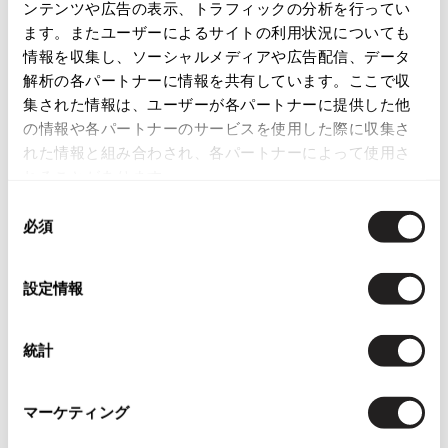
ンテンツや広告の表示、トラフィックの分析を行ってい
この商品について問い合わせる
ISSEY MIYAKE
ます。またユーザーによるサイトの利用状況についても
店頭試着については
店舗案内
をご確認ください。
情報を収集し、ソーシャルメディアや広告配信、データ
BAO BAO ISSEY MIYAKE
解析の各パートナーに情報を共有しています。ここで収
バオバオ イッセイミヤケ
English Page(Global shipping)
集された情報は、ユーザーが各パートナーに提供した他
HOMME PLISSE ISSEY MIYAKE
の情報や各パートナーのサービスを使用した際に収集さ
オムプリッセイッセイミヤケ
れた情報と組み合わされ、各パートナーによって使用さ
ISSEY MIYAKE
れることがあります。
イッセイミヤケ
同
ISSEY MIYAKE 132 5.
必須
意
You May Also Like
イッセイミヤケ 132 5.
の
ISSEY MIYAKE A-POC
選
設定情報
405
件
イッセイミヤケエイポック
択
ISSEY MIYAKE FETE
レディース
トップス
半袖ブラウス・シャツ
イッセイミヤケフェット
統計
more ITEMS
ISSEY MIYAKE HaaT
イッセイミヤケハート
マーケティング
ISSEY MIYAKE me
NEW
NEW
イッセイミヤケミー