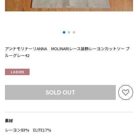
プリーツプリーズ
トップス
コムデギャルソンオムプリュス
COMME des GARCONS SHIRT
ジャンポールゴルチエ
ボトムス
ボトムス
ボトムス
コムデギャルソンシャツ
2026.07.29
ヴィヴィアンウエストウッド
アウター
robe de chambre COMME des GARCONS
Sunglass
ローブドシャンブル コムデギャルソン
スカート
ウールパンツ
メゾン マルジェラ
アクセサリー
tricot COMME des GARCONS
パンツ
コットンパンツ
トリコ コムデギャルソン
アンナモリナーリANNA MOLINARIレース装飾レーヨンカットソー ブ
デニム
デニム
ルーグレー42
レディース
ハーフパンツ・キュロット
サルエルパンツ
JUNYA WATANABE
LADIES
サルエルパンツ
ハーフパンツ
トップス
GANRYU
その他のボトムス
その他のボトムス
ボトムス
ガンリュウ
SOLD OUT
お
アウター
JUNYA WATANABE
気
ジュンヤワタナベ
アクセサリー
アウター
アウター
に
JUNYA WATANABE MAN
入
ジュンヤワタナベマン
素材
り
ジャケット
スーツ
に
レーヨン83% ELITE17%
メンズ
追
コート
ジャケット