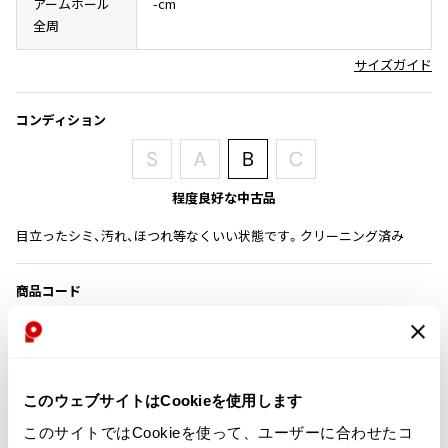
アームホール
-cm
その他アクセサリー
メガネ・サングラス
全周
Y's
メガネ・サングラス
サイズガイド
Y's
ワイズ
コンディション
Y's for men
ワイズフォーメン
2026.07.16
Denim
程度良好な中古品
Y-3
すべてを表示
目立ったシミ、汚れ、ほつれ等なくいい状態です。クリーニング済み
Y-3
ワイスリー
商品コード
PT-F17
LIMI feu
カテゴリ
LIMI feu
このウェブサイトはCookieを使用します
レディース
トップス
半袖ブラウス・シャツ
リミフゥ
このサイトではCookieを使って、ユーザーに合わせたコ