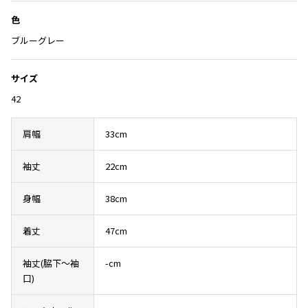
Yohji Yamamoto
加
ブルゾン
ブルゾン
色
トップス
B Yohji Yamamoto
ブルーグレー
スーツ
コート
ボトムス
ビーヨウジヤマモト
Ground Y
アウター
サイズ
2026.07.23
グラウンドワイ
アクセサリー
アクセサリー
Dye
アクセサリー
42
REGULATION Yohji Yamamoto
レギュレーション ヨウジヤマモト
バッグ
バッグ
肩幅
33cm
S'YTE
サイト
帽子
帽子
袖丈
22cm
Yohji Yamamoto
ストール・マフラー
ストール・マフラー
ヨウジヤマモト
身幅
38cm
ベルト・サスペンダー
ネクタイ
Yohji Yamamoto FEMME
ヨウジヤマモト ファム
パンプス
ベルト・サスペンダー
着丈
47cm
Yohji Yamamoto NOIR
ミュール・サンダル
ブーツ・シューズ
ヨウジヤマモト ノアール
袖丈(脇下〜袖
-cm
Yohji Yamamoto POUR HOMME
ブーツ・シューズ
スニーカー・サンダル
口)
ヨウジヤマモト プールオム
スニーカー
その他のアクセサリー