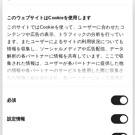
ISSEY MIYAKE
商品コード
このウェブサイトはCookieを使用します
BAO BAO ISSEY MIYAKE
PT-M111
このサイトではCookieを使って、ユーザーに合わせたコ
バオバオ イッセイミヤケ
ンテンツや広告の表示、トラフィックの分析を行ってい
HOMME PLISSE ISSEY MIYAKE
カテゴリ
ます。またユーザーによるサイトの利用状況についても
オムプリッセイッセイミヤケ
情報を収集し、ソーシャルメディアや広告配信、データ
レディース
ボトムス
スカート
ISSEY MIYAKE
解析の各パートナーに情報を共有しています。ここで収
イッセイミヤケ
集された情報は、ユーザーが各パートナーに提供した他
ISSEY MIYAKE 132 5.
この商品について問い合わせる
の情報や各パートナーのサービスを使用した際に収集さ
イッセイミヤケ 132 5.
れた情報と組み合わされ、各パートナーによって使用さ
店頭試着については
店舗案内
をご確認ください。
ISSEY MIYAKE A-POC
れることがあります。
イッセイミヤケエイポック
English Page(Global shipping)
同
ISSEY MIYAKE FETE
必須
意
イッセイミヤケフェット
の
ISSEY MIYAKE HaaT
選
イッセイミヤケハート
設定情報
択
ISSEY MIYAKE me
イッセイミヤケミー