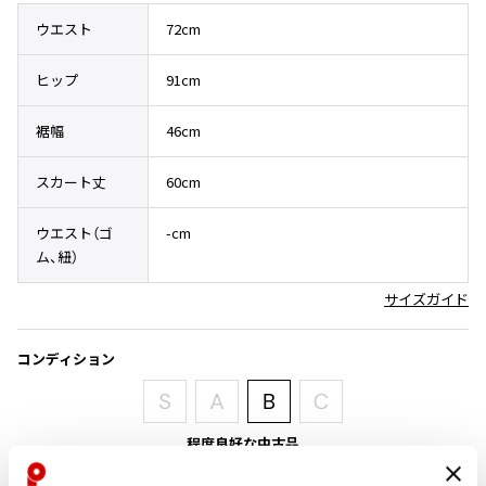
その他アクセサリー
メガネ・サングラス
ウエスト
72cm
Y's
メガネ・サングラス
ヒップ
91cm
Y's
ワイズ
裾幅
46cm
Y's for men
ワイズフォーメン
2026.07.16
スカート丈
60cm
Denim
Y-3
ウエスト（ゴ
-cm
すべてを表示
ム、紐）
Y-3
サイズガイド
ワイスリー
コンディション
LIMI feu
LIMI feu
程度良好な中古品
リミフゥ
目立ったシミ、汚れ、ほつれ等なくいい状態です。クリーニング済み