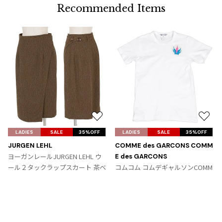
Recommended Items
お
お
気
気
LADIES
SALE
35%OFF
LADIES
SALE
35%OFF
に
に
JURGEN LEHL
COMME des GARCONS COMM
入
入
ヨーガンレールJURGEN LEHL ウ
E des GARCONS
り
り
ール２タックラップスカート 茶ベ
コムコム コムデギャルソンCOMM
に
に
ージュ
E des GARCONS パッチデザインT
追
追
サイズ: M
シャツ 白青ピンク
加
加
サイズ: SS
9,867
¥
6,364
¥