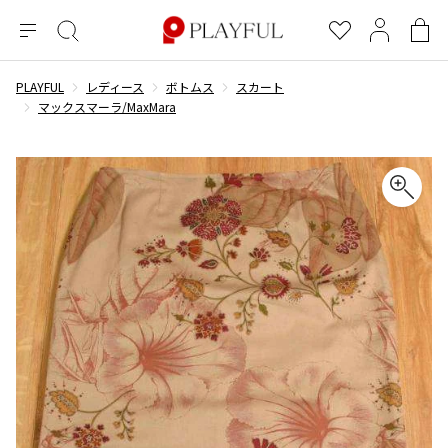
メ
絞
お
マ
シ
ニ
り
気
イ
ョ
ュ
込
に
ペ
ッ
PLAYFUL
レディース
ボトムス
スカート
×
ブランドA-Z
INDEX
more brands
トップス
トップス
すべての新着アイテムを表示
すべてのSALEアイテムを表示
ー
み
入
ー
ピ
マックスマーラ/MaxMara
検
り
ジ
ン
COMME des GARÇONS
索
グ
長袖ブラウス・シャツ
長袖シャツ
ブランド
レディース
バ
半袖ブラウス・シャツ
半袖シャツ
BLACK COMME des GARCONS
ッ
ブラックコムデギャルソン
グ
コムデギャルソン
トップス
カーディガン
ニット
COMME des GARCONS
ジュンヤワタナベ
ボトムス
ニット
カーディガン
コムデギャルソン
ヨウジヤマモト
アウター
COMME des GARCONS COMME des GARCONS
パーカー・スウェット
パーカー・スウェット
コムデギャルソン コムデギャルソン
ワイズ
アクセサリー
ワンピース
ベスト
COMME des GARCONS HOMME
ワイスリー
ベスト・ボレロ
カットソー
コムデギャルソンオム
COMME des GARCONS HOMME DEUX
リミフゥ
Tシャツ・カットソー
Tシャツ・ポロシャツ
メンズ
コムデギャルソン オムドゥ
イッセイミヤケ
ノースリーブ
ノースリーブ
COMME des GARCONS HOMME PLUS