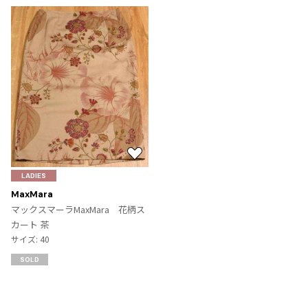
お
気
LADIES
に
MaxMara
入
マックスマーラMaxMara 花柄ス
り
カート 茶
に
サイズ: 40
追
SOLD
加