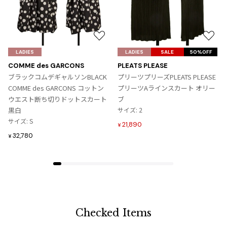
お
お
気
気
LADIES
LADIES
SALE
50%OFF
に
に
COMME des GARCONS
PLEATS PLEASE
入
入
ブラックコムデギャルソンBLACK
プリーツプリーズPLEATS PLEASE
り
り
COMME des GARCONS コットン
プリーツAラインスカート オリー
に
に
ウエスト断ち切りドットスカート
ブ
追
追
黒白
サイズ: 2
加
加
サイズ: S
21,890
¥
32,780
¥
Checked Items