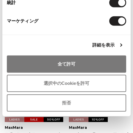
統計
You May Also Like
ISSEY MIYAKE MEN / IM MEN
イッセイミヤケメン / アイムメン
5
件
マーケティング
ボトムス
スカート
マックスマーラ/MaxMara
PLEATS PLEAS
more ITEMS
詳細を表示
PLEATS PLEASE
プリーツプリーズ
全て許可
Jean Paul GAULTIER
選択中のCookieを許可
Jean-Paul GAULTIER
ジャンポールゴルチエ
Jean-Paul GAULTIER CLASSIQUE
拒否
ジャンポールゴルチエクラシック
お
お
Jean-Paul GAULTIER FEMME
気
気
LADIES
SALE
50%OFF
LADIES
10%OFF
ジャンポールゴルチエファム
に
に
MaxMara
MaxMara
Jean-Paul GAULTIER HOMME
入
入