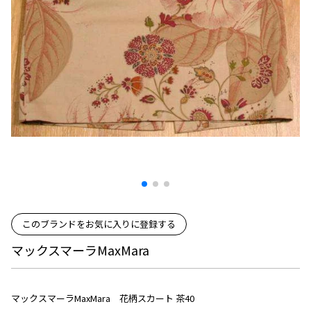
プリーツプリーズ
トップス
コムデギャルソンオムプリュス
COMME des GARCONS SHIRT
ジャンポールゴルチエ
ボトムス
ボトムス
ボトムス
コムデギャルソンシャツ
2026.07.29
ヴィヴィアンウエストウッド
アウター
robe de chambre COMME des GARCONS
Sunglass
ローブドシャンブル コムデギャルソン
スカート
ウールパンツ
メゾン マルジェラ
アクセサリー
tricot COMME des GARCONS
パンツ
コットンパンツ
トリコ コムデギャルソン
デニム
デニム
レディース
ハーフパンツ・キュロット
サルエルパンツ
JUNYA WATANABE
サルエルパンツ
ハーフパンツ
トップス
GANRYU
その他のボトムス
その他のボトムス
ボトムス
ガンリュウ
アウター
JUNYA WATANABE
このブランドをお気に入りに登録する
ジュンヤワタナベ
アクセサリー
アウター
アウター
マックスマーラMaxMara
JUNYA WATANABE MAN
ジュンヤワタナベマン
ジャケット
スーツ
マックスマーラMaxMara 花柄スカート 茶40
メンズ
コート
ジャケット