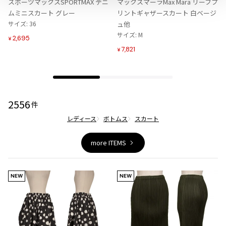
スポーツマックスSPORTMAX デニ
マックスマーラMax Mara リーフプ
ジャンポールゴルチエオム
り
り
ムミニスカート グレー
リントギャザースカート 白ベージ
に
に
サイズ: 36
ュ他
追
追
サイズ: M
Vivienne Westwood
2,695
¥
加
加
7,821
¥
Vivienne Westwood
ヴィヴィアンウエストウッド
2556
Maison Margiela
件
レディース
ボトムス
スカート
Maison Margiela
メゾンマルジェラ
more ITEMS
NEW
NEW