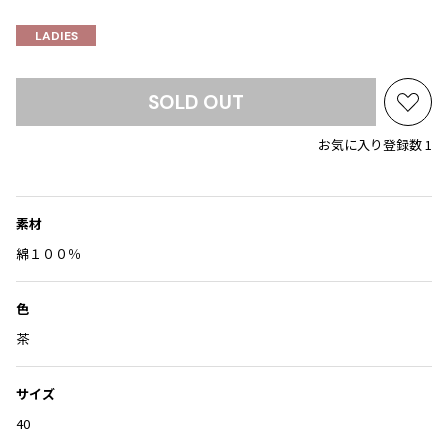
Yohji Yamamoto
ブルゾン
ブルゾン
LADIES
トップス
B Yohji Yamamoto
スーツ
コート
ボトムス
ビーヨウジヤマモト
SOLD OUT
Ground Y
アウター
お
2026.07.23
グラウンドワイ
気
アクセサリー
アクセサリー
Dye
アクセサリー
お気に入り登録数 1
REGULATION Yohji Yamamoto
に
レギュレーション ヨウジヤマモト
入
バッグ
バッグ
S'YTE
り
サイト
に
素材
帽子
帽子
追
Yohji Yamamoto
綿１００％
ストール・マフラー
ストール・マフラー
加
ヨウジヤマモト
ベルト・サスペンダー
ネクタイ
Yohji Yamamoto FEMME
色
ヨウジヤマモト ファム
パンプス
ベルト・サスペンダー
茶
Yohji Yamamoto NOIR
ミュール・サンダル
ブーツ・シューズ
ヨウジヤマモト ノアール
サイズ
Yohji Yamamoto POUR HOMME
ブーツ・シューズ
スニーカー・サンダル
ヨウジヤマモト プールオム
40
スニーカー
その他のアクセサリー