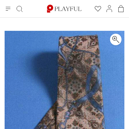
メ
絞
お
マ
シ
ニ
り
気
イ
ョ
ュ
込
に
ペ
ッ
×
ブランドA-Z
INDEX
more brands
トップス
トップス
すべての新着アイテムを表示
すべてのSALEアイテムを表示
ー
み
入
ー
ピ
検
り
ジ
ン
COMME des GARÇONS
索
グ
長袖ブラウス・シャツ
長袖シャツ
ブランド
レディース
バ
半袖ブラウス・シャツ
半袖シャツ
BLACK COMME des GARCONS
ッ
ブラックコムデギャルソン
グ
コムデギャルソン
トップス
カーディガン
ニット
COMME des GARCONS
ジュンヤワタナベ
ボトムス
ニット
カーディガン
コムデギャルソン
ヨウジヤマモト
アウター
COMME des GARCONS COMME des GARCONS
パーカー・スウェット
パーカー・スウェット
コムデギャルソン コムデギャルソン
ワイズ
アクセサリー
ワンピース
ベスト
COMME des GARCONS HOMME
ワイスリー
ベスト・ボレロ
カットソー
コムデギャルソンオム
COMME des GARCONS HOMME DEUX
リミフゥ
Tシャツ・カットソー
Tシャツ・ポロシャツ
メンズ
コムデギャルソン オムドゥ
イッセイミヤケ
ノースリーブ
ノースリーブ
COMME des GARCONS HOMME PLUS