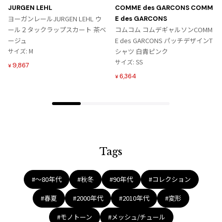
ジャンポールゴルチエオム
に
に
JURGEN LEHL
COMME des GARCONS COMM
入
入
ヨーガンレールJURGEN LEHL ウ
E des GARCONS
り
り
ール２タックラップスカート 茶ベ
コムコム コムデギャルソンCOMM
Vivienne Westwood
に
に
ージュ
E des GARCONS パッチデザインT
追
追
サイズ: M
シャツ 白青ピンク
加
加
Vivienne Westwood
サイズ: SS
9,867
¥
ヴィヴィアンウエストウッド
6,364
¥
Maison Margiela
Maison Margiela
メゾンマルジェラ
Tags
#〜80年代
#秋冬
#90年代
#コレクション
#春夏
#2000年代
#2010年代
#変形
#モノトーン
#メッシュ/チュール