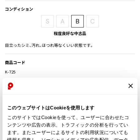
その他アクセサリー
メガネ・サングラス
コンディション
Y's
メガネ・サングラス
Y's
ワイズ
程度良好な中古品
Y's for men
目立ったシミ、汚れ、ほつれ等なくいい状態です。
ワイズフォーメン
2026.07.16
Denim
商品コード
Y-3
すべてを表示
K-725
Y-3
ワイスリー
カテゴリ
LIMI feu
このウェブサイトはCookieを使用します
この商品について問い合わせる
このサイトではCookieを使って、ユーザーに合わせたコ
店頭試着については
店舗案内
をご確認ください。
LIMI feu
ンテンツや広告の表示、トラフィックの分析を行ってい
リミフゥ
ます。またユーザーによるサイトの利用状況についても
English Page(Global shipping)
情報を収集し、ソーシャルメディアや広告配信、データ