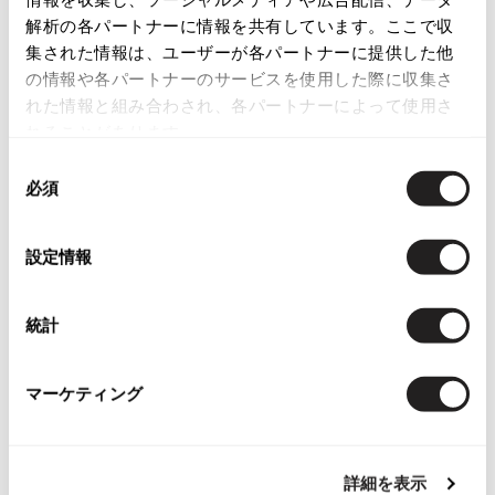
解析の各パートナーに情報を共有しています。ここで収
ISSEY MIYAKE
集された情報は、ユーザーが各パートナーに提供した他
の情報や各パートナーのサービスを使用した際に収集さ
BAO BAO ISSEY MIYAKE
れた情報と組み合わされ、各パートナーによって使用さ
バオバオ イッセイミヤケ
れることがあります。
HOMME PLISSE ISSEY MIYAKE
Checked Items
オムプリッセイッセイミヤケ
同
必須
意
ISSEY MIYAKE
イッセイミヤケ
の
選
ISSEY MIYAKE 132 5.
設定情報
択
イッセイミヤケ 132 5.
ISSEY MIYAKE A-POC
統計
イッセイミヤケエイポック
ISSEY MIYAKE FETE
イッセイミヤケフェット
マーケティング
ISSEY MIYAKE HaaT
イッセイミヤケハート
ISSEY MIYAKE me
詳細を表示
イッセイミヤケミー