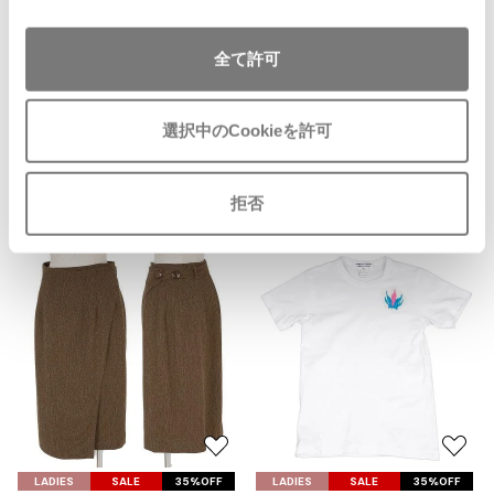
お
ISSEY MIYAKE MEN / IM MEN
気
バジーレBASILE シルクネクタイ/
イッセイミヤケメン / アイムメン
に
ブルー茶
全て許可
入
サイズ: ー
り
SOLD
PLEATS PLEAS
に
選択中のCookieを許可
追
PLEATS PLEASE
加
プリーツプリーズ
拒否
Recommended Items
Jean Paul GAULTIER
Jean-Paul GAULTIER
ジャンポールゴルチエ
Jean-Paul GAULTIER CLASSIQUE
ジャンポールゴルチエクラシック
Jean-Paul GAULTIER FEMME
ジャンポールゴルチエファム
お
お
Jean-Paul GAULTIER HOMME
気
気
LADIES
SALE
35%OFF
LADIES
SALE
35%OFF