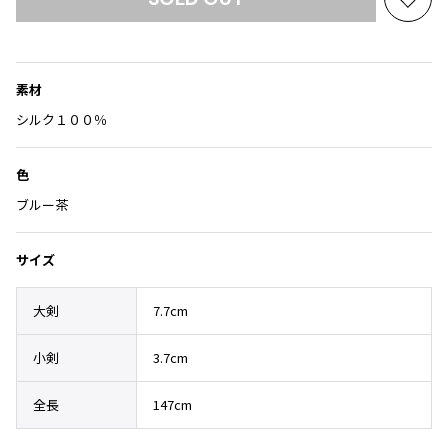
Yohji Yamamoto
お
ブルゾン
ブルゾン
気
トップス
B Yohji Yamamoto
に
スーツ
コート
ボトムス
ビーヨウジヤマモト
入
素材
り
Ground Y
アウター
に
2026.07.23
シルク１００％
グラウンドワイ
アクセサリー
アクセサリー
Dye
追
アクセサリー
REGULATION Yohji Yamamoto
加
レギュレーション ヨウジヤマモト
色
バッグ
バッグ
S'YTE
ブルー茶
サイト
帽子
帽子
Yohji Yamamoto
ストール・マフラー
ストール・マフラー
サイズ
ヨウジヤマモト
ベルト・サスペンダー
ネクタイ
Yohji Yamamoto FEMME
大剣
7.7cm
ヨウジヤマモト ファム
パンプス
ベルト・サスペンダー
Yohji Yamamoto NOIR
小剣
3.7cm
ミュール・サンダル
ブーツ・シューズ
ヨウジヤマモト ノアール
Yohji Yamamoto POUR HOMME
ブーツ・シューズ
スニーカー・サンダル
全長
147cm
ヨウジヤマモト プールオム
スニーカー
その他のアクセサリー