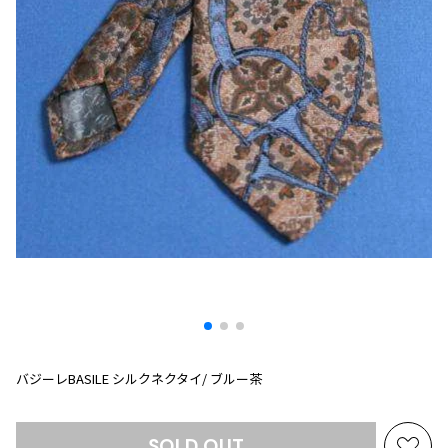
プリーツプリーズ
トップス
コムデギャルソンオムプリュス
COMME des GARCONS SHIRT
ジャンポールゴルチエ
ボトムス
ボトムス
ボトムス
コムデギャルソンシャツ
2026.07.29
ヴィヴィアンウエストウッド
アウター
robe de chambre COMME des GARCONS
Sunglass
ローブドシャンブル コムデギャルソン
スカート
ウールパンツ
メゾン マルジェラ
アクセサリー
tricot COMME des GARCONS
パンツ
コットンパンツ
トリコ コムデギャルソン
デニム
デニム
レディース
ハーフパンツ・キュロット
サルエルパンツ
JUNYA WATANABE
サルエルパンツ
ハーフパンツ
トップス
GANRYU
その他のボトムス
その他のボトムス
ボトムス
ガンリュウ
アウター
JUNYA WATANABE
ジュンヤワタナベ
アクセサリー
アウター
アウター
JUNYA WATANABE MAN
バジーレBASILE シルクネクタイ/ ブルー茶
ジュンヤワタナベマン
ジャケット
スーツ
メンズ
コート
ジャケット
SOLD OUT