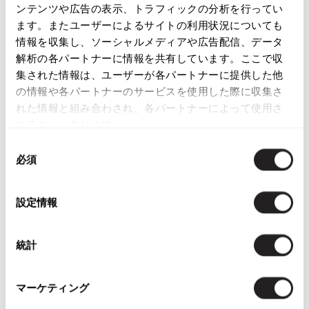
ンテンツや広告の表示、トラフィックの分析を行ってい
ISSEY MIYAKE
この商品について問い合わせる
ます。またユーザーによるサイトの利用状況についても
店頭試着については
店舗案内
をご確認ください。
情報を収集し、ソーシャルメディアや広告配信、データ
BAO BAO ISSEY MIYAKE
解析の各パートナーに情報を共有しています。ここで収
バオバオ イッセイミヤケ
集された情報は、ユーザーが各パートナーに提供した他
English Page(Global shipping)
HOMME PLISSE ISSEY MIYAKE
の情報や各パートナーのサービスを使用した際に収集さ
オムプリッセイッセイミヤケ
れた情報と組み合わされ、各パートナーによって使用さ
ISSEY MIYAKE
れることがあります。
イッセイミヤケ
同
ISSEY MIYAKE 132 5.
必須
意
イッセイミヤケ 132 5.
Checked Items
の
ISSEY MIYAKE A-POC
選
設定情報
イッセイミヤケエイポック
択
ISSEY MIYAKE FETE
イッセイミヤケフェット
統計
ISSEY MIYAKE HaaT
イッセイミヤケハート
マーケティング
ISSEY MIYAKE me
イッセイミヤケミー