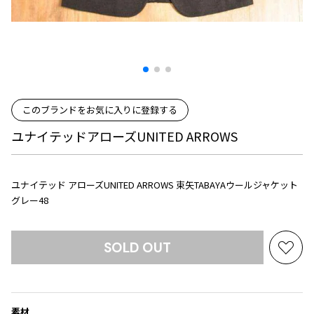
プリーツプリーズ
トップス
コムデギャルソンオムプリュス
COMME des GARCONS SHIRT
ジャンポールゴルチエ
ボトムス
ボトムス
ボトムス
コムデギャルソンシャツ
2026.07.29
ヴィヴィアンウエストウッド
アウター
robe de chambre COMME des GARCONS
Sunglass
ローブドシャンブル コムデギャルソン
スカート
ウールパンツ
メゾン マルジェラ
アクセサリー
tricot COMME des GARCONS
パンツ
コットンパンツ
このブランドをお気に入りに登録する
トリコ コムデギャルソン
デニム
デニム
ユナイテッドアローズUNITED ARROWS
レディース
ハーフパンツ・キュロット
サルエルパンツ
JUNYA WATANABE
サルエルパンツ
ハーフパンツ
トップス
ユナイテッド アローズUNITED ARROWS 束矢TABAYAウールジャケット
GANRYU
その他のボトムス
その他のボトムス
ボトムス
グレー48
ガンリュウ
アウター
JUNYA WATANABE
ジュンヤワタナベ
アクセサリー
SOLD OUT
アウター
アウター
お
JUNYA WATANABE MAN
気
ジュンヤワタナベマン
に
ジャケット
スーツ
入
メンズ
コート
ジャケット
素材