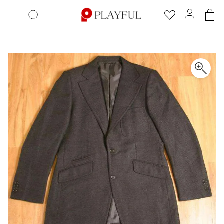
メ
絞
お
マ
シ
ニ
り
気
イ
ョ
ュ
込
に
ペ
ッ
×
ブランドA-Z
INDEX
more brands
トップス
トップス
すべての新着アイテムを表示
すべてのSALEアイテムを表示
ー
み
入
ー
ピ
検
り
ジ
ン
COMME des GARÇONS
索
グ
長袖ブラウス・シャツ
長袖シャツ
ブランド
レディース
バ
半袖ブラウス・シャツ
半袖シャツ
BLACK COMME des GARCONS
ッ
ブラックコムデギャルソン
グ
コムデギャルソン
トップス
カーディガン
ニット
COMME des GARCONS
ジュンヤワタナベ
ボトムス
ニット
カーディガン
コムデギャルソン
ヨウジヤマモト
アウター
COMME des GARCONS COMME des GARCONS
パーカー・スウェット
パーカー・スウェット
コムデギャルソン コムデギャルソン
ワイズ
アクセサリー
ワンピース
ベスト
COMME des GARCONS HOMME
ワイスリー
ベスト・ボレロ
カットソー
コムデギャルソンオム
COMME des GARCONS HOMME DEUX
リミフゥ
Tシャツ・カットソー
Tシャツ・ポロシャツ
メンズ
コムデギャルソン オムドゥ
イッセイミヤケ
ノースリーブ
ノースリーブ
COMME des GARCONS HOMME PLUS