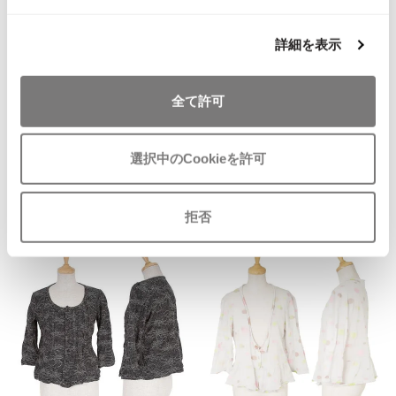
お
ISSEY MIYAKE MEN / IM MEN
気
UNITED ARROWS
イッセイミヤケメン / アイムメン
詳細を表示
に
ユナイテッド アローズUNITED AR
入
ROWS 束矢TABAYAウールジャケ
り
PLEATS PLEAS
ット グレー
全て許可
に
サイズ: 48
追
PLEATS PLEASE
SOLD
加
プリーツプリーズ
選択中のCookieを許可
Jean Paul GAULTIER
Recommended Items
拒否
Jean-Paul GAULTIER
ジャンポールゴルチエ
Jean-Paul GAULTIER CLASSIQUE
ジャンポールゴルチエクラシック
Jean-Paul GAULTIER FEMME
ジャンポールゴルチエファム
Jean-Paul GAULTIER HOMME