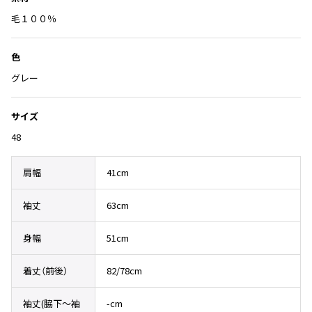
Yohji Yamamoto
り
に
毛１００％
ブルゾン
ブルゾン
トップス
追
B Yohji Yamamoto
スーツ
コート
加
ボトムス
ビーヨウジヤマモト
色
Ground Y
アウター
グレー
2026.07.23
グラウンドワイ
アクセサリー
アクセサリー
Dye
アクセサリー
REGULATION Yohji Yamamoto
サイズ
レギュレーション ヨウジヤマモト
バッグ
バッグ
48
S'YTE
サイト
帽子
帽子
Yohji Yamamoto
肩幅
41cm
ストール・マフラー
ストール・マフラー
ヨウジヤマモト
ベルト・サスペンダー
ネクタイ
袖丈
63cm
Yohji Yamamoto FEMME
ヨウジヤマモト ファム
パンプス
ベルト・サスペンダー
身幅
51cm
Yohji Yamamoto NOIR
ミュール・サンダル
ブーツ・シューズ
ヨウジヤマモト ノアール
着丈（前後）
82/78cm
Yohji Yamamoto POUR HOMME
ブーツ・シューズ
スニーカー・サンダル
ヨウジヤマモト プールオム
スニーカー
その他のアクセサリー
袖丈(脇下〜袖
-cm