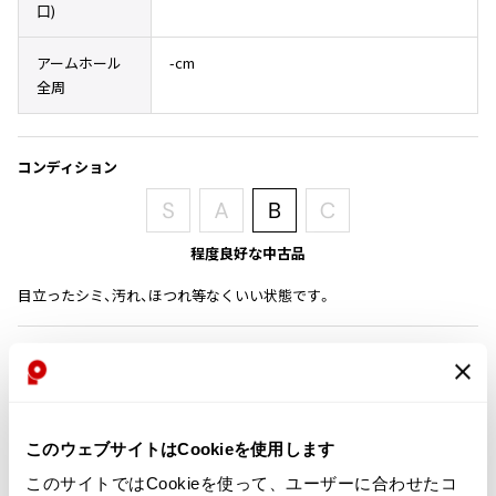
口)
その他アクセサリー
メガネ・サングラス
Y's
メガネ・サングラス
アームホール
-cm
全周
Y's
ワイズ
Y's for men
ワイズフォーメン
コンディション
2026.07.16
Denim
Y-3
すべてを表示
程度良好な中古品
Y-3
目立ったシミ、汚れ、ほつれ等なくいい状態です。
ワイスリー
商品コード
LIMI feu
K-682
LIMI feu
このウェブサイトはCookieを使用します
カテゴリ
リミフゥ
このサイトではCookieを使って、ユーザーに合わせたコ