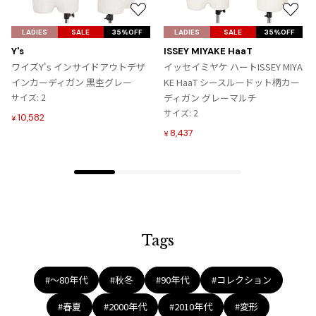
ジャンポールゴルチエオム
お
お
気
気
LADIES
SALE
35%OFF
LADIES
SALE
35%OFF
に
に
Vivienne Westwood
Y's
ISSEY MIYAKE HaaT
入
入
ワイズY's インサイドアウトデザ
イッセイミヤケ ハートISSEY MIYA
り
り
インカーディガン 黒杢グレー
KE HaaT シースルードット柄カー
Vivienne Westwood
に
に
サイズ: 2
ディガン グレーマルチ
ヴィヴィアンウエストウッド
追
追
サイズ: 2
10,582
¥
加
加
8,437
¥
Maison Margiela
Maison Margiela
メゾンマルジェラ
Tags
#〜80年代
#秋冬
#90年代
#コレクション
#春夏
#2000年代
#2010年代
#変形