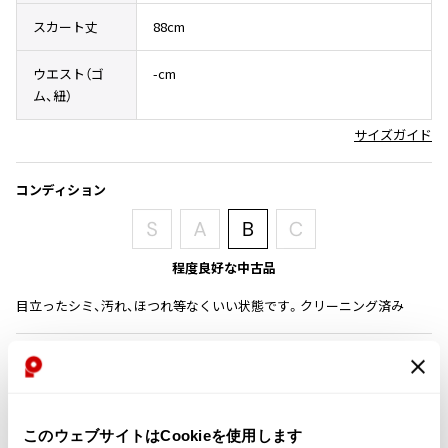
その他アクセサリー
メガネ・サングラス
スカート丈
88cm
Y's
メガネ・サングラス
ウエスト（ゴ
-cm
Y's
ム、紐）
ワイズ
Y's for men
サイズガイド
ワイズフォーメン
2026.07.16
Denim
コンディション
Y-3
すべてを表示
Y-3
程度良好な中古品
ワイスリー
目立ったシミ、汚れ、ほつれ等なくいい状態です。クリーニング済み
LIMI feu
商品コード
K-369
LIMI feu
リミフゥ
このウェブサイトはCookieを使用します
カテゴリ