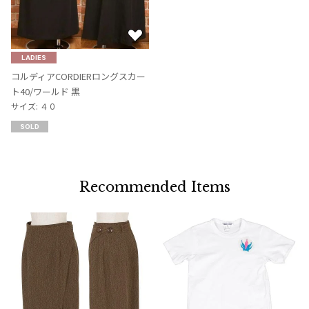
お
気
LADIES
に
コルディアCORDIERロングスカー
入
ト40/ワールド 黒
り
サイズ: ４０
に
SOLD
追
加
Recommended Items