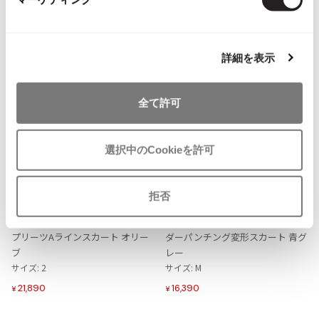
ISSEY MIYAKE MEN / IM MEN
イッセイミヤケメン / アイムメン
NEW
NEW
詳細を表示
PLEATS PLEAS
全て許可
PLEATS PLEASE
プリーツプリーズ
選択中のCookieを許可
Jean Paul GAULTIER
お
お
気
気
LADIES
SALE
50%OFF
LADIES
SALE
50%OFF
拒否
に
に
Jean-Paul GAULTIER
PLEATS PLEASE
ISSEY MIYAKE
入
入
ジャンポールゴルチエ
プリーツプリーズPLEATS PLEASE
イッセイミヤケISSEY MIYAKEボー
り
り
プリーツAラインスカート オリー
ダーパンチング変形スカート 青グ
Jean-Paul GAULTIER CLASSIQUE
に
に
ブ
レー
ジャンポールゴルチエクラシック
追
追
サイズ: 2
サイズ: M
Jean-Paul GAULTIER FEMME
加
加
21,890
16,390
ジャンポールゴルチエファム
¥
¥
Jean-Paul GAULTIER HOMME