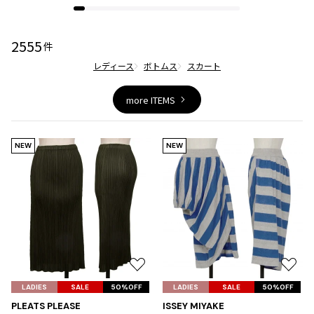
ジャンポールゴルチエオム
2555
件
Vivienne Westwood
レディース
ボトムス
スカート
Vivienne Westwood
more ITEMS
ヴィヴィアンウエストウッド
Maison Margiela
NEW
NEW
Maison Margiela
メゾンマルジェラ
お
お
気
気
LADIES
SALE
50%OFF
LADIES
SALE
50%OFF
に
に
PLEATS PLEASE
ISSEY MIYAKE