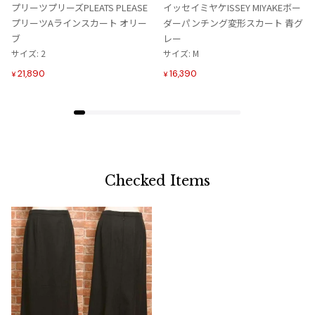
入
入
プリーツプリーズPLEATS PLEASE
イッセイミヤケISSEY MIYAKEボー
り
り
プリーツAラインスカート オリー
ダーパンチング変形スカート 青グ
に
に
ブ
レー
追
追
サイズ: 2
サイズ: M
加
加
21,890
16,390
¥
¥
Checked Items