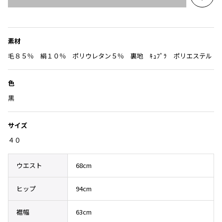
Yohji Yamamoto
お
気
ブルゾン
ブルゾン
トップス
に
B Yohji Yamamoto
スーツ
コート
入
ボトムス
ビーヨウジヤマモト
素材
り
Ground Y
アウター
に
毛８５％ 絹１０％ ポリウレタン５％ 裏地 ｷｭﾌﾟﾗ ポリエステル
2026.07.23
グラウンドワイ
追
アクセサリー
アクセサリー
Dye
アクセサリー
REGULATION Yohji Yamamoto
加
色
レギュレーション ヨウジヤマモト
バッグ
バッグ
S'YTE
黒
サイト
帽子
帽子
Yohji Yamamoto
サイズ
ストール・マフラー
ストール・マフラー
ヨウジヤマモト
４０
ベルト・サスペンダー
ネクタイ
Yohji Yamamoto FEMME
ヨウジヤマモト ファム
パンプス
ベルト・サスペンダー
ウエスト
68cm
Yohji Yamamoto NOIR
ミュール・サンダル
ブーツ・シューズ
ヨウジヤマモト ノアール
ヒップ
94cm
Yohji Yamamoto POUR HOMME
ブーツ・シューズ
スニーカー・サンダル
ヨウジヤマモト プールオム
裾幅
63cm
スニーカー
その他のアクセサリー