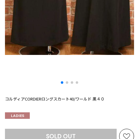
プリーツプリーズ
トップス
コムデギャルソンオムプリュス
COMME des GARCONS SHIRT
ジャンポールゴルチエ
ボトムス
ボトムス
ボトムス
コムデギャルソンシャツ
2026.07.29
ヴィヴィアンウエストウッド
アウター
robe de chambre COMME des GARCONS
Sunglass
ローブドシャンブル コムデギャルソン
スカート
ウールパンツ
メゾン マルジェラ
アクセサリー
tricot COMME des GARCONS
パンツ
コットンパンツ
トリコ コムデギャルソン
デニム
デニム
レディース
ハーフパンツ・キュロット
サルエルパンツ
JUNYA WATANABE
サルエルパンツ
ハーフパンツ
トップス
GANRYU
その他のボトムス
その他のボトムス
ボトムス
ガンリュウ
アウター
JUNYA WATANABE
コルディアCORDIERロングスカート40/ワールド 黒４０
ジュンヤワタナベ
アクセサリー
アウター
アウター
JUNYA WATANABE MAN
LADIES
ジュンヤワタナベマン
ジャケット
スーツ
メンズ
SOLD OUT
コート
ジャケット