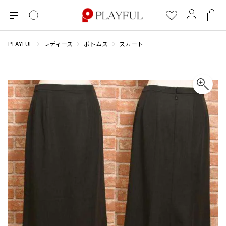
メ
絞
お
マ
シ
ニ
り
気
イ
ョ
ュ
込
に
ペ
ッ
PLAYFUL
レディース
ボトムス
スカート
×
ブランドA-Z
INDEX
more brands
トップス
トップス
すべての新着アイテムを表示
すべてのSALEアイテムを表示
ー
み
入
ー
ピ
検
り
ジ
ン
COMME des GARÇONS
索
グ
長袖ブラウス・シャツ
長袖シャツ
ブランド
レディース
バ
半袖ブラウス・シャツ
半袖シャツ
BLACK COMME des GARCONS
ッ
ブラックコムデギャルソン
グ
コムデギャルソン
トップス
カーディガン
ニット
COMME des GARCONS
ジュンヤワタナベ
ボトムス
ニット
カーディガン
コムデギャルソン
ヨウジヤマモト
アウター
COMME des GARCONS COMME des GARCONS
パーカー・スウェット
パーカー・スウェット
コムデギャルソン コムデギャルソン
ワイズ
アクセサリー
ワンピース
ベスト
COMME des GARCONS HOMME
ワイスリー
ベスト・ボレロ
カットソー
コムデギャルソンオム
COMME des GARCONS HOMME DEUX
リミフゥ
Tシャツ・カットソー
Tシャツ・ポロシャツ
メンズ
コムデギャルソン オムドゥ
イッセイミヤケ
ノースリーブ
ノースリーブ
COMME des GARCONS HOMME PLUS