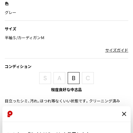
色
その他アクセサリー
メガネ・サングラス
Y's
グレー
メガネ・サングラス
Y's
サイズ
ワイズ
半袖Ｓ/カーディガンＭ
Y's for men
ワイズフォーメン
2026.07.16
サイズガイド
Denim
Y-3
コンディション
すべてを表示
Y-3
ワイスリー
程度良好な中古品
目立ったシミ、汚れ、ほつれ等なくいい状態です。クリーニング済み
LIMI feu
LIMI feu
商品コード
リミフゥ
K-366