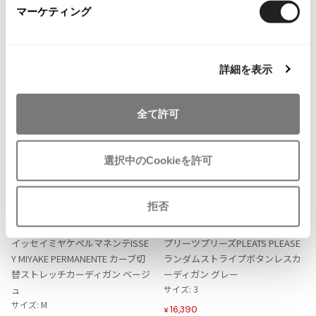
マーケティング
ISSEY MIYAKE MEN / IM MEN
more ITEMS
イッセイミヤケメン / アイムメン
NEW
NEW
詳細を表示
PLEATS PLEAS
PLEATS PLEASE
全て許可
プリーツプリーズ
選択中のCookieを許可
Jean Paul GAULTIER
お
お
Jean-Paul GAULTIER
拒否
気
気
LADIES
LADIES
SALE
50%OFF
ジャンポールゴルチエ
に
に
ISSEY MIYAKE
PLEATS PLEASE
Jean-Paul GAULTIER CLASSIQUE
入
入
イッセイミヤケペルマネンテISSE
プリーツプリーズPLEATS PLEASE
ジャンポールゴルチエクラシック
り
り
Y MIYAKE PERMANENTE カーブ切
ランダムストライプボタンレスカ
に
に
Jean-Paul GAULTIER FEMME
替ストレッチカーディガン ベージ
ーディガン グレー
追
追
ジャンポールゴルチエファム
ュ
サイズ: 3
加
加
サイズ: M
Jean-Paul GAULTIER HOMME
16,390
¥