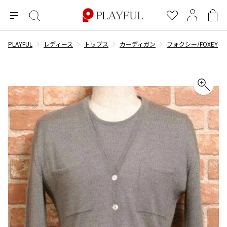
メ
絞
お
マ
シ
ニ
り
気
イ
ョ
ュ
込
に
ペ
ッ
PLAYFUL
レディース
トップス
カーディガン
フォクシー/FOXEY
×
ブランドA-Z
INDEX
more brands
トップス
トップス
すべての新着アイテムを表示
すべてのSALEアイテムを表示
ー
み
入
ー
ピ
検
り
ジ
ン
COMME des GARÇONS
索
グ
長袖ブラウス・シャツ
長袖シャツ
ブランド
レディース
バ
半袖ブラウス・シャツ
半袖シャツ
BLACK COMME des GARCONS
ッ
ブラックコムデギャルソン
グ
コムデギャルソン
トップス
カーディガン
ニット
COMME des GARCONS
ジュンヤワタナベ
ボトムス
ニット
カーディガン
コムデギャルソン
ヨウジヤマモト
アウター
COMME des GARCONS COMME des GARCONS
パーカー・スウェット
パーカー・スウェット
コムデギャルソン コムデギャルソン
ワイズ
アクセサリー
ワンピース
ベスト
COMME des GARCONS HOMME
ワイスリー
ベスト・ボレロ
カットソー
コムデギャルソンオム
COMME des GARCONS HOMME DEUX
リミフゥ
Tシャツ・カットソー
Tシャツ・ポロシャツ
メンズ
コムデギャルソン オムドゥ
イッセイミヤケ
ノースリーブ
ノースリーブ
COMME des GARCONS HOMME PLUS