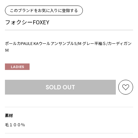
Yohji Yamamoto
ブルゾン
ブルゾン
このブランドをお気に入りに登録する
トップス
B Yohji Yamamoto
スーツ
コート
フォクシーFOXEY
ボトムス
ビーヨウジヤマモト
Ground Y
アウター
2026.07.23
グラウンドワイ
アクセサリー
アクセサリー
Dye
アクセサリー
ポールカPAULE KAウールアンサンブルS/M グレー半袖Ｓ/カーディガン
REGULATION Yohji Yamamoto
Ｍ
レギュレーション ヨウジヤマモト
バッグ
バッグ
S'YTE
LADIES
サイト
帽子
帽子
Yohji Yamamoto
ストール・マフラー
ストール・マフラー
ヨウジヤマモト
SOLD OUT
ベルト・サスペンダー
ネクタイ
お
Yohji Yamamoto FEMME
気
ヨウジヤマモト ファム
パンプス
ベルト・サスペンダー
に
Yohji Yamamoto NOIR
入
ミュール・サンダル
ブーツ・シューズ
ヨウジヤマモト ノアール
素材
り
Yohji Yamamoto POUR HOMME
ブーツ・シューズ
スニーカー・サンダル
に
毛１００％
ヨウジヤマモト プールオム
追
スニーカー
その他のアクセサリー
加