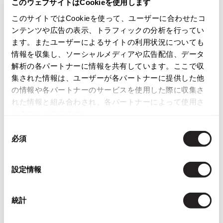
このウェブサイトはCookieを使用します
ISSEY MIYAKE
カテゴリ
このサイトではCookieを使って、ユーザーに合わせたコ
ンテンツや広告の表示、トラフィックの分析を行ってい
レディース
トップス
カーディガン
BAO BAO ISSEY MIYAKE
ます。またユーザーによるサイトの利用状況についても
バオバオ イッセイミヤケ
情報を収集し、ソーシャルメディアや広告配信、データ
この商品について問い合わせる
HOMME PLISSE ISSEY MIYAKE
解析の各パートナーに情報を共有しています。ここで収
オムプリッセイッセイミヤケ
集された情報は、ユーザーが各パートナーに提供した他
店頭試着については
店舗案内
をご確認ください。
ISSEY MIYAKE
の情報や各パートナーのサービスを使用した際に収集さ
イッセイミヤケ
れた情報と組み合わされ、各パートナーによって使用さ
English Page(Global shipping)
ISSEY MIYAKE 132 5.
れることがあります。
イッセイミヤケ 132 5.
同
ISSEY MIYAKE A-POC
必須
意
イッセイミヤケエイポック
の
ISSEY MIYAKE FETE
選
設定情報
イッセイミヤケフェット
You May Also Like
択
ISSEY MIYAKE HaaT
イッセイミヤケハート
1073
件
統計
ISSEY MIYAKE me
レディース
トップス
カーディガン
イッセイミヤケミー