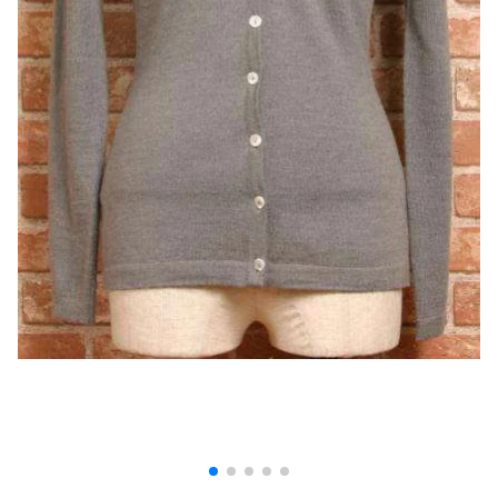
プリーツプリーズ
トップス
コムデギャルソンオムプリュス
COMME des GARCONS SHIRT
ジャンポールゴルチエ
ボトムス
ボトムス
ボトムス
コムデギャルソンシャツ
2026.07.29
ヴィヴィアンウエストウッド
アウター
robe de chambre COMME des GARCONS
Sunglass
ローブドシャンブル コムデギャルソン
スカート
ウールパンツ
メゾン マルジェラ
アクセサリー
tricot COMME des GARCONS
パンツ
コットンパンツ
トリコ コムデギャルソン
デニム
デニム
レディース
ハーフパンツ・キュロット
サルエルパンツ
JUNYA WATANABE
サルエルパンツ
ハーフパンツ
トップス
GANRYU
その他のボトムス
その他のボトムス
ボトムス
ガンリュウ
アウター
JUNYA WATANABE
ジュンヤワタナベ
アクセサリー
アウター
アウター
JUNYA WATANABE MAN
ジュンヤワタナベマン
ジャケット
スーツ
メンズ
コート
ジャケット