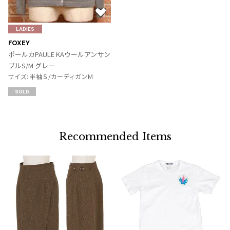
お
気
LADIES
に
FOXEY
入
ポールカPAULE KAウールアンサン
り
ブルS/M グレー
に
サイズ: 半袖Ｓ/カーディガンＭ
追
SOLD
加
Recommended Items