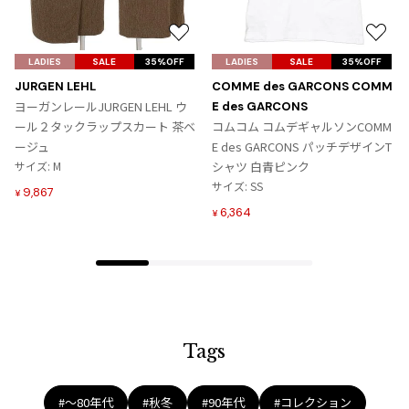
お
お
気
気
LADIES
SALE
35%OFF
LADIES
SALE
35%OFF
に
に
JURGEN LEHL
COMME des GARCONS COMM
入
入
ヨーガンレールJURGEN LEHL ウ
E des GARCONS
り
り
ール２タックラップスカート 茶ベ
コムコム コムデギャルソンCOMM
に
に
ージュ
E des GARCONS パッチデザインT
追
追
サイズ: M
シャツ 白青ピンク
加
加
サイズ: SS
9,867
¥
6,364
¥
Tags
#〜80年代
#秋冬
#90年代
#コレクション