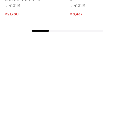
追
追
サイズ: M
サイズ: M
加
加
21,780
8,437
¥
¥
Tags
#〜80年代
#秋冬
#90年代
#コレクション
#春夏
#2000年代
#2010年代
#変形
#モノトーン
#メッシュ/チュール