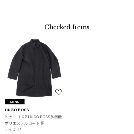
Checked Items
お
気
MENS
に
HUGO BOSS
入
ヒューゴボスHUGO BOSS多機能
り
ポリエステルコート 黒
に
サイズ: 48