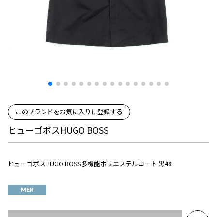
プリーツプリーズ
トップス
コムデギャルソンオムプリュス
COMME des GARCONS SHIRT
ジャンポールゴルチエ
ボトムス
ボトムス
ボトムス
コムデギャルソンシャツ
2026.07.29
ヴィヴィアンウエストウッド
アウター
robe de chambre COMME des GARCONS
Sunglass
ローブドシャンブル コムデギャルソン
スカート
ウールパンツ
メゾン マルジェラ
アクセサリー
tricot COMME des GARCONS
パンツ
コットンパンツ
トリコ コムデギャルソン
デニム
デニム
レディース
ハーフパンツ・キュロット
サルエルパンツ
JUNYA WATANABE
このブランドをお気に入りに登録する
サルエルパンツ
ハーフパンツ
トップス
ヒューゴボスHUGO BOSS
GANRYU
その他のボトムス
その他のボトムス
ボトムス
ガンリュウ
アウター
JUNYA WATANABE
ヒューゴボスHUGO BOSS多機能ポリエステルコート 黒48
ジュンヤワタナベ
アクセサリー
アウター
アウター
JUNYA WATANABE MAN
ジュンヤワタナベマン
MEN
ジャケット
スーツ
メンズ
コート
ジャケット