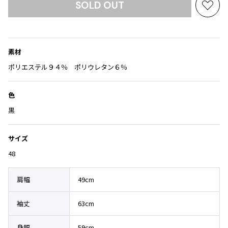
Yohji Yamamoto
SOLD OUT
お
ブルゾン
ブルゾン
トップス
気
B Yohji Yamamoto
スーツ
コート
に
ボトムス
ビーヨウジヤマモト
入
Ground Y
素材
アウター
り
2026.07.23
グラウンドワイ
に
ポリエステル９４％ ポリウレタン６％
アクセサリー
アクセサリー
Dye
アクセサリー
REGULATION Yohji Yamamoto
追
レギュレーション ヨウジヤマモト
加
色
バッグ
バッグ
S'YTE
黒
サイト
帽子
帽子
Yohji Yamamoto
ストール・マフラー
ストール・マフラー
ヨウジヤマモト
サイズ
ベルト・サスペンダー
ネクタイ
Yohji Yamamoto FEMME
48
ヨウジヤマモト ファム
パンプス
ベルト・サスペンダー
Yohji Yamamoto NOIR
肩幅
49cm
ミュール・サンダル
ブーツ・シューズ
ヨウジヤマモト ノアール
Yohji Yamamoto POUR HOMME
ブーツ・シューズ
スニーカー・サンダル
袖丈
63cm
ヨウジヤマモト プールオム
スニーカー
その他のアクセサリー
身幅
59cm