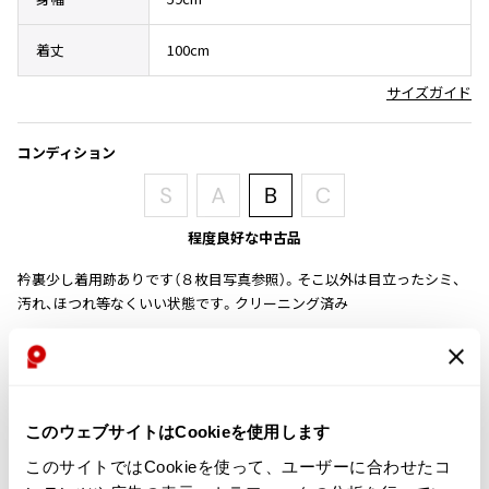
その他アクセサリー
メガネ・サングラス
Y's
着丈
100cm
メガネ・サングラス
Y's
サイズガイド
ワイズ
Y's for men
コンディション
ワイズフォーメン
2026.07.16
Denim
Y-3
程度良好な中古品
すべてを表示
衿裏少し着用跡ありです（８枚目写真参照）。そこ以外は目立ったシミ、
Y-3
汚れ、ほつれ等なくいい状態です。クリーニング済み
ワイスリー
商品コード
LIMI feu
K-351
LIMI feu
このウェブサイトはCookieを使用します
リミフゥ
カテゴリ
このサイトではCookieを使って、ユーザーに合わせたコ
メンズ
アウター
コート