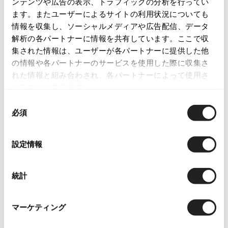
ンテンツや広告の表示、トラフィックの分析を行ってい
ます。またユーザーによるサイトの利用状況についても
ISSEY MIYAKE
情報を収集し、ソーシャルメディアや広告配信、データ
この商品について問い合わせる
解析の各パートナーに情報を共有しています。ここで収
BAO BAO ISSEY MIYAKE
店頭試着については
店舗案内
をご確認ください。
集された情報は、ユーザーが各パートナーに提供した他
バオバオ イッセイミヤケ
の情報や各パートナーのサービスを使用した際に収集さ
HOMME PLISSE ISSEY MIYAKE
れた情報と組み合わされ、各パートナーによって使用さ
オムプリッセイッセイミヤケ
れることがあります。
ISSEY MIYAKE
イッセイミヤケ
同
必須
ISSEY MIYAKE 132 5.
意
You May Also Like
イッセイミヤケ 132 5.
の
選
ISSEY MIYAKE A-POC
2
設定情報
件
イッセイミヤケエイポック
択
アウター
コート
ヒューゴボス/HUGO BOSS
ISSEY MIYAKE FETE
イッセイミヤケフェット
統計
more ITEMS
ISSEY MIYAKE HaaT
イッセイミヤケハート
マーケティング
ISSEY MIYAKE me
イッセイミヤケミー