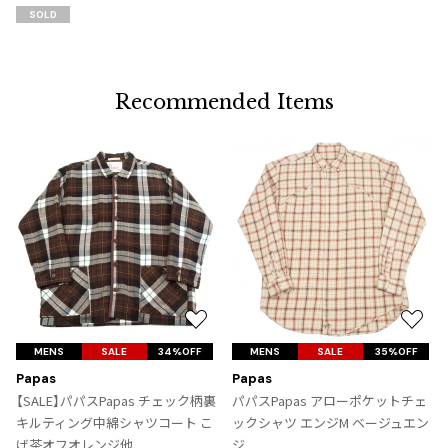
追
SOLD
加
Recommended Items
お
お
気
気
MENS
SALE
34%OFF
MENS
SALE
35%OFF
に
に
Papas
Papas
入
入
【SALE】パパスPapas チェック柄裏
パパスPapas アローポケットチェ
り
り
キルティング中綿シャツコート こ
ックシャツ エンジM ベージュエン
に
に
げ茶オフオレンジ他
ジ