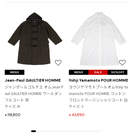
ジャンポールゴルチエオム
Vivienne Westwood
Vivienne Westwood
ヴィヴィアンウエストウッド
Maison Margiela
お
お
気
気
MENS
MENS
SALE
50%OFF
Maison Margiela
に
に
Jean-Paul GAULTIER HOMME
Yohji Yamamoto POUR HOMME
メゾンマルジェラ
入
入
ジャンポールゴルチエ オムJean P
ヨウジヤマモトプールオムYohji Ya
り
り
aul GAULTIER HOMME ウールダッ
mamoto POUR HOMME コットン
に
に
フルコート 茶
フロントマージンシャツコート 白
追
追
サイズ: M
サイズ: 3
加
加
118,800
43,890
¥
¥