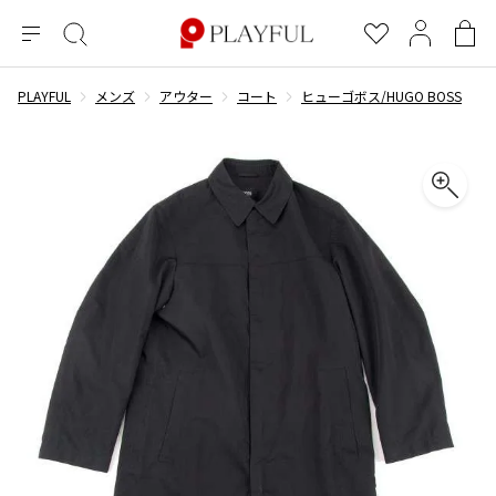
メ
絞
お
マ
シ
ニ
り
気
イ
ョ
ュ
込
に
ペ
ッ
PLAYFUL
メンズ
アウター
コート
ヒューゴボス/HUGO BOSS
×
ブランドA-Z
INDEX
more brands
トップス
トップス
すべての新着アイテムを表示
すべてのSALEアイテムを表示
ー
み
入
ー
ピ
検
り
ジ
ン
COMME des GARÇONS
索
グ
長袖ブラウス・シャツ
長袖シャツ
ブランド
レディース
バ
半袖ブラウス・シャツ
半袖シャツ
BLACK COMME des GARCONS
ッ
ブラックコムデギャルソン
グ
コムデギャルソン
トップス
カーディガン
ニット
COMME des GARCONS
ジュンヤワタナベ
ボトムス
ニット
カーディガン
コムデギャルソン
ヨウジヤマモト
アウター
COMME des GARCONS COMME des GARCONS
パーカー・スウェット
パーカー・スウェット
コムデギャルソン コムデギャルソン
ワイズ
アクセサリー
ワンピース
ベスト
COMME des GARCONS HOMME
ワイスリー
ベスト・ボレロ
カットソー
コムデギャルソンオム
COMME des GARCONS HOMME DEUX
リミフゥ
Tシャツ・カットソー
Tシャツ・ポロシャツ
メンズ
コムデギャルソン オムドゥ
イッセイミヤケ
ノースリーブ
ノースリーブ
COMME des GARCONS HOMME PLUS