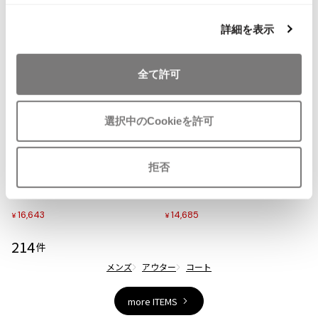
ISSEY MIYAKE MEN / IM MEN
詳細を表示
イッセイミヤケメン / アイムメン
全て許可
PLEATS PLEAS
PLEATS PLEASE
お
お
選択中のCookieを許可
プリーツプリーズ
気
気
MENS
15%OFF
MENS
SALE
25%OFF
に
に
HUGO BOSS
HUGO BOSS
入
入
ヒューゴボスHUGO BOSS ポリス
ボスBOSS HUGO BOSS 中綿ライ
拒否
Jean Paul GAULTIER
り
り
タンドカラーダウンコート 黒
ナーコート 紺
に
に
サイズ: L位
サイズ: M位
Jean-Paul GAULTIER
追
追
16,643
14,685
¥
¥
ジャンポールゴルチエ
加
加
Jean-Paul GAULTIER CLASSIQUE
214
件
ジャンポールゴルチエクラシック
メンズ
アウター
コート
Jean-Paul GAULTIER FEMME
ジャンポールゴルチエファム
more ITEMS
Jean-Paul GAULTIER HOMME