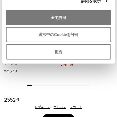
詳細を表示
ISSEY MIYAKE MEN / IM MEN
イッセイミヤケメン / アイムメン
全て許可
お
お
PLEATS PLEAS
気
気
LADIES
LADIES
SALE
50%OFF
に
に
選択中のCookieを許可
COMME des GARCONS
PLEATS PLEASE
入
入
PLEATS PLEASE
ブラックコムデギャルソンBLACK
プリーツプリーズPLEATS PLEASE
り
り
プリーツプリーズ
COMME des GARCONS コットン
プリーツAラインスカート オリー
に
に
拒否
ウエスト断ち切りドットスカート
ブ
追
追
黒白
サイズ: 2
加
加
Jean Paul GAULTIER
サイズ: S
21,890
¥
32,780
¥
Jean-Paul GAULTIER
ジャンポールゴルチエ
Jean-Paul GAULTIER CLASSIQUE
ジャンポールゴルチエクラシック
2552
件
Jean-Paul GAULTIER FEMME
ジャンポールゴルチエファム
レディース
ボトムス
スカート
Jean-Paul GAULTIER HOMME