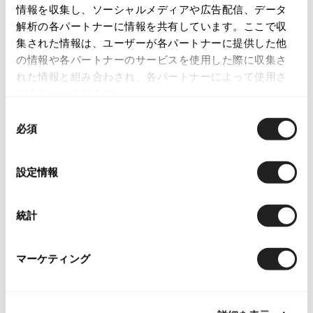
情報を収集し、ソーシャルメディアや広告配信、データ
English Page(Global shipping)
ISSEY MIYAKE
解析の各パートナーに情報を共有しています。ここで収
集された情報は、ユーザーが各パートナーに提供した他
BAO BAO ISSEY MIYAKE
の情報や各パートナーのサービスを使用した際に収集さ
バオバオ イッセイミヤケ
れた情報と組み合わされ、各パートナーによって使用さ
HOMME PLISSE ISSEY MIYAKE
れることがあります。
オムプリッセイッセイミヤケ
You May Also Like
同
ISSEY MIYAKE
必須
意
イッセイミヤケ
2552
件
の
ISSEY MIYAKE 132 5.
選
ボトムス
スカート
設定情報
イッセイミヤケ 132 5.
択
ISSEY MIYAKE A-POC
more ITEMS
イッセイミヤケエイポック
統計
ISSEY MIYAKE FETE
イッセイミヤケフェット
NEW
NEW
マーケティング
ISSEY MIYAKE HaaT
イッセイミヤケハート
ISSEY MIYAKE me
イッセイミヤケミー