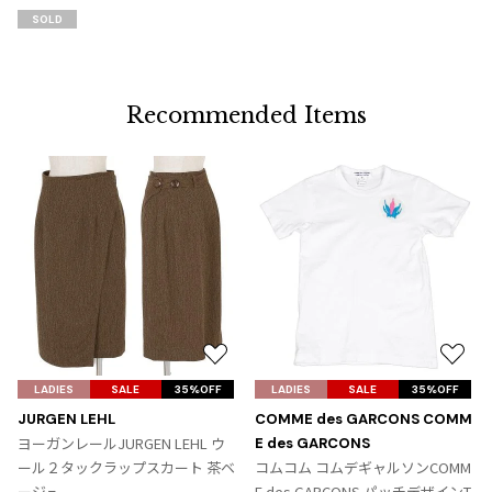
に
SOLD
追
加
Recommended Items
お
お
気
気
LADIES
SALE
35%OFF
LADIES
SALE
35%OFF
に
に
JURGEN LEHL
COMME des GARCONS COMM
入
入
ヨーガンレールJURGEN LEHL ウ
E des GARCONS
り
り
ール２タックラップスカート 茶ベ
コムコム コムデギャルソンCOMM
に
に
ージュ
E des GARCONS パッチデザインT