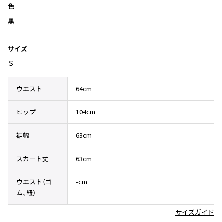
Yohji Yamamoto
色
ブルゾン
ブルゾン
トップス
黒
B Yohji Yamamoto
スーツ
コート
ボトムス
ビーヨウジヤマモト
サイズ
Ground Y
アウター
2026.07.23
グラウンドワイ
Ｓ
アクセサリー
アクセサリー
Dye
アクセサリー
REGULATION Yohji Yamamoto
レギュレーション ヨウジヤマモト
ウエスト
64cm
バッグ
バッグ
S'YTE
サイト
帽子
帽子
ヒップ
104cm
Yohji Yamamoto
ストール・マフラー
ストール・マフラー
ヨウジヤマモト
裾幅
63cm
ベルト・サスペンダー
ネクタイ
Yohji Yamamoto FEMME
ヨウジヤマモト ファム
スカート丈
63cm
パンプス
ベルト・サスペンダー
Yohji Yamamoto NOIR
ミュール・サンダル
ブーツ・シューズ
ヨウジヤマモト ノアール
ウエスト（ゴ
-cm
ム、紐）
Yohji Yamamoto POUR HOMME
ブーツ・シューズ
スニーカー・サンダル
ヨウジヤマモト プールオム
サイズガイド
スニーカー
その他のアクセサリー