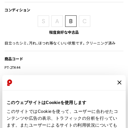
その他アクセサリー
メガネ・サングラス
Y's
コンディション
メガネ・サングラス
Y's
ワイズ
程度良好な中古品
Y's for men
ワイズフォーメン
目立ったシミ、汚れ、ほつれ等なくいい状態です。クリーニング済み
2026.07.16
Denim
商品コード
Y-3
すべてを表示
PT-2TK44
Y-3
ワイスリー
カテゴリ
レディース
ボトムス
スカート
LIMI feu
このウェブサイトはCookieを使用します
この商品について問い合わせる
このサイトではCookieを使って、ユーザーに合わせたコ
LIMI feu
ンテンツや広告の表示、トラフィックの分析を行ってい
リミフゥ
店頭試着については
店舗案内
をご確認ください。
ます。またユーザーによるサイトの利用状況についても