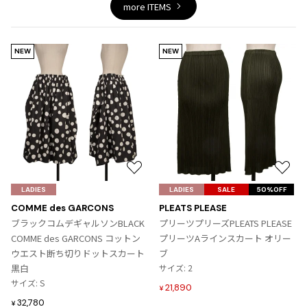
more ITEMS
ジャンポールゴルチエオム
Vivienne Westwood
NEW
NEW
Vivienne Westwood
ヴィヴィアンウエストウッド
Maison Margiela
Maison Margiela
お
お
メゾンマルジェラ
気
気
LADIES
LADIES
SALE
50%OFF
に
に
COMME des GARCONS
PLEATS PLEASE
入
入
ブラックコムデギャルソンBLACK
プリーツプリーズPLEATS PLEASE
り
り
COMME des GARCONS コットン
プリーツAラインスカート オリー
に
に
ウエスト断ち切りドットスカート
ブ
追
追
黒白
サイズ: 2
加
加
サイズ: S
21,890
¥
32,780
¥