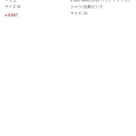
追
追
サイズ: M
シャツ 白青ピンク
加
加
サイズ: SS
9,867
¥
6,364
¥
Tags
#〜80年代
#秋冬
#90年代
#コレクション
#春夏
#2000年代
#2010年代
#変形
#モノトーン
#メッシュ/チュール