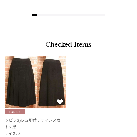
Checked Items
お
気
LADIES
に
シビラSybilla切替デザインスカー
入
トS 黒
り
サイズ: Ｓ