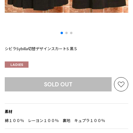
プリーツプリーズ
トップス
コムデギャルソンオムプリュス
COMME des GARCONS SHIRT
ジャンポールゴルチエ
ボトムス
ボトムス
ボトムス
コムデギャルソンシャツ
2026.07.29
ヴィヴィアンウエストウッド
アウター
robe de chambre COMME des GARCONS
Sunglass
ローブドシャンブル コムデギャルソン
スカート
ウールパンツ
メゾン マルジェラ
アクセサリー
tricot COMME des GARCONS
パンツ
コットンパンツ
トリコ コムデギャルソン
シビラSybilla切替デザインスカートS 黒Ｓ
デニム
デニム
レディース
ハーフパンツ・キュロット
サルエルパンツ
JUNYA WATANABE
LADIES
サルエルパンツ
ハーフパンツ
トップス
GANRYU
その他のボトムス
その他のボトムス
ボトムス
SOLD OUT
ガンリュウ
お
アウター
気
JUNYA WATANABE
に
ジュンヤワタナベ
アクセサリー
アウター
アウター
入
JUNYA WATANABE MAN
素材
り
ジュンヤワタナベマン
に
綿１００％ レーヨン１００％ 裏地 キュプラ１００％
ジャケット
スーツ
追
メンズ
コート
ジャケット
加