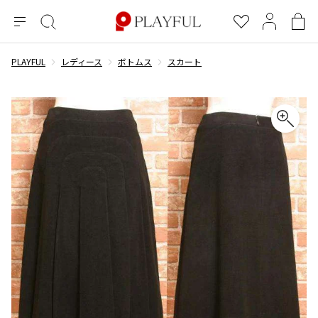
メ
絞
お
マ
シ
ニ
り
気
イ
ョ
ュ
込
に
ペ
ッ
PLAYFUL
レディース
ボトムス
スカート
×
ブランドA-Z
INDEX
more brands
トップス
トップス
すべての新着アイテムを表示
すべてのSALEアイテムを表示
ー
み
入
ー
ピ
検
り
ジ
ン
COMME des GARÇONS
索
グ
長袖ブラウス・シャツ
長袖シャツ
ブランド
レディース
バ
半袖ブラウス・シャツ
半袖シャツ
BLACK COMME des GARCONS
ッ
ブラックコムデギャルソン
グ
コムデギャルソン
トップス
カーディガン
ニット
COMME des GARCONS
ジュンヤワタナベ
ボトムス
ニット
カーディガン
コムデギャルソン
ヨウジヤマモト
アウター
COMME des GARCONS COMME des GARCONS
パーカー・スウェット
パーカー・スウェット
コムデギャルソン コムデギャルソン
ワイズ
アクセサリー
ワンピース
ベスト
COMME des GARCONS HOMME
ワイスリー
ベスト・ボレロ
カットソー
コムデギャルソンオム
COMME des GARCONS HOMME DEUX
リミフゥ
Tシャツ・カットソー
Tシャツ・ポロシャツ
メンズ
コムデギャルソン オムドゥ
イッセイミヤケ
ノースリーブ
ノースリーブ
COMME des GARCONS HOMME PLUS