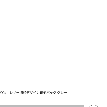
ズY’s レザー切替デザイン花柄バッグ グレー