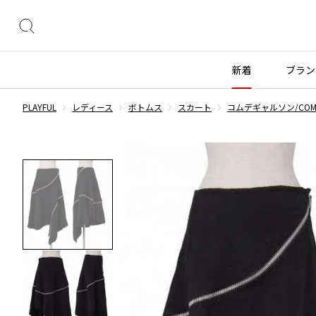
絞
り
込
新着
ブラン
み
検
PLAYFUL
レディース
ボトムス
スカート
コムデギャルソン/COMME
索
トップス
トップス
ボトムス
ボトムス
INDEX
すべての新着アイテムを表示
すべてのSALEアイテムを表示
長袖ブラウス・シャツ
長袖シャツ
スカート
ウールパンツ
COMME des GARÇONS
ブランド
レディース
メンズ
半袖ブラウス・シャツ
半袖シャツ
パンツ
コットンパンツ
カーディガン
ニット
デニム
デニム
BLACK COMME des GARCONS
コムデギャルソン
トップス
ワイスリー
トップス
ジャ
ブラックコムデギャルソン
ニット
カーディガン
ハーフパンツ・キュロット
サルエルパンツ
ジュンヤワタナベ
ボトムス
リミフゥ
ボトムス
ヴィ
COMME des GARCONS
パーカー・スウェット
パーカー・スウェット
サルエルパンツ
ハーフパンツ
コムデギャルソン
ヨウジヤマモト
アウター
イッセイミヤケ
アウター
メゾ
ワンピース
ベスト
その他のボトムス
その他のボトムス
COMME des GARCONS COMME des GARCONS
ワイズ
アクセサリー
プリーツプリーズ
アクセサリー
コムデギャルソン コムデギャルソン
ベスト・ボレロ
カットソー
COMME des GARCONS HOMME
Tシャツ・カットソー
Tシャツ・ポロシャツ
レディース
メンズ
コムデギャルソンオム