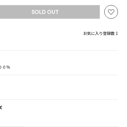
SOLD OUT
お
気
に
お気に入り登録数 1
入
り
に
追
加
００％
ズ