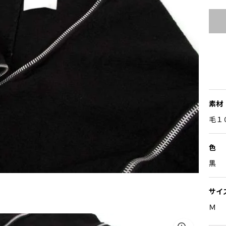
素材
毛１
色
黒
サイ
Ｍ