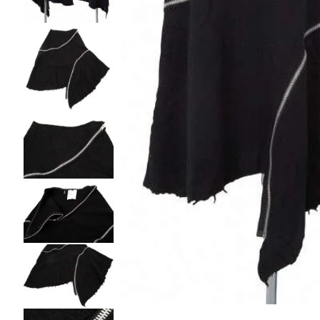
ノースリーブ
ノースリーブ
COMME des GARCONS HOMME DEUX
トップス
トップス
コムデギャルソン オムドゥ
COMME des GARCONS HOMME PLUS
ボトムス
ボトムス
コムデギャルソンオムプリュス
アウター
アウター
COMME des GARCONS SHIRT
アクセサリー
アクセサリー
コムデギャルソンシャツ
2026.07.29
robe de chambre COMME des GARCONS
Sunglass
ローブドシャンブル コムデギャルソン
tricot COMME des GARCONS
トリコ コムデギャルソン
Y's
Y's
ワイズ
Y's for men
ワイズフォーメン
ISSEY MIYAKE