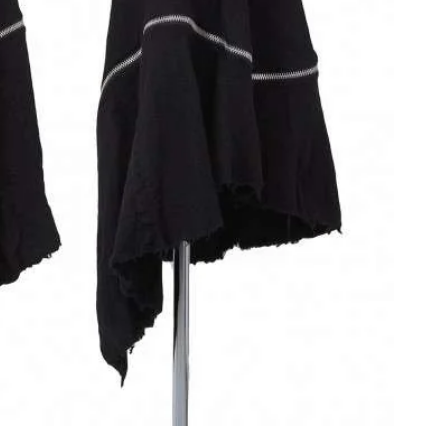
その他アクセサリー
メガネ・サングラス
メガネ・サングラス
2026.07.23
Dye
すべてを表示
Y-3
Y-3
ワイスリー
PLEATS PLEAS