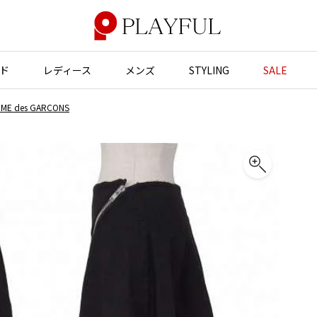
ド
レディース
メンズ
STYLING
SALE
 des GARCONS
アウター
アウター
アクセサリー
アクセサリー
ジャケット
スーツ
バッグ
バッグ
JUNYA WATANABE
コート
ジャケット
帽子
帽子
ブルゾン
ブルゾン
ストール・マフラー
ストール・マフラー
GANRYU
ンポールゴルチエ
ガンリュウ
スーツ
コート
ベルト・サスペンダー
ネクタイ
ヴィアンウエストウッド
JUNYA WATANABE
パンプス
ベルト・サスペンダー
ジュンヤワタナベ
ン マルジェラ
ミュール・サンダル
ブーツ・シューズ
JUNYA WATANABE MAN
ジュンヤワタナベマン
ブーツ・シューズ
スニーカー・サンダル
スニーカー
その他のアクセサリー