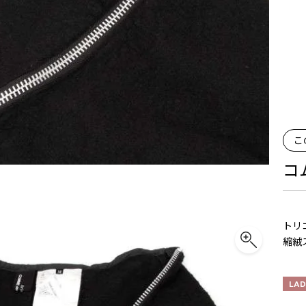
こ
コ
トリコ
縮絨
LAD