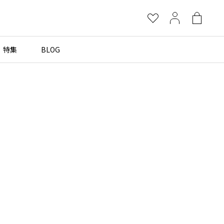
お
マ
シ
気
イ
ョ
に
ペ
ッ
特集
BLOG
×
入
ー
ピ
り
ジ
ン
グ
more brands
バ
ッ
グ
Yohji Yamamoto
B Yohji Yamamoto
ビーヨウジヤマモト
Ground Y
グラウンドワイ
REGULATION Yohji Yamamoto
レギュレーション ヨウジヤマモト
S'YTE
サイト